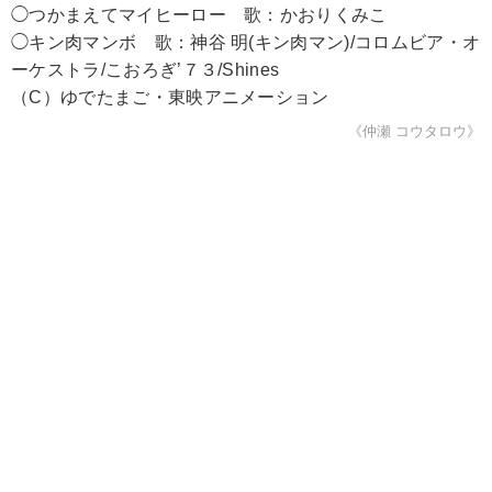
◯つかまえてマイヒーロー 歌：かおりくみこ
◯キン肉マンボ 歌：神谷 明(キン肉マン)/コロムビア・オ
ーケストラ/こおろぎ’７３/Shines
（C）ゆでたまご・東映アニメーション
《仲瀬 コウタロウ》