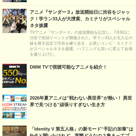
アニメ『サンダー３』放送開始日に渋谷をジャッ
ク！学ラン33人が大捜索、カミナリがスペシャル
ネタ披露
TVアニメ『サンダー３』の放送開始を記念し、7月8日に
渋谷で街頭イベントが開催された。学ラン33人が主人公の
妹を探す設定で渋谷を練り歩き、お笑いコンビ・カミナリ
がスペシャルネタを披露。ハプニングも笑いに変えて会場
を盛り上げた。
DMM TVで視聴可能なアニメを紹介！
2026年夏アニメは“戦わない異世界”が熱い！ 異世
界で見つける“頑張りすぎない生き方
「Identity V 第五人格」の新モード“手記の加筆”は
PvEと聞いたけれど…実際どうなの？集まってプ