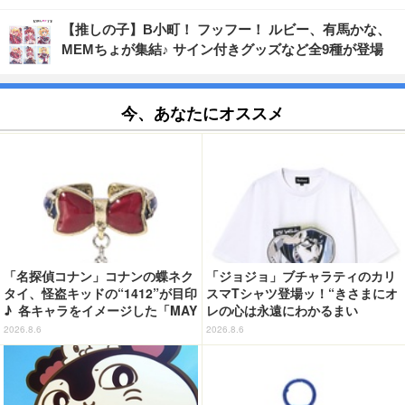
【推しの子】B小町！ フッフー！ ルビー、有馬かな、
MEMちょが集結♪ サイン付きグッズなど全9種が登場
今、あなたにオススメ
「名探偵コナン」コナンの蝶ネク
「ジョジョ」ブチャラティのカリ
タイ、怪盗キッドの“1412”が目印
スマTシャツ登場ッ！“きさまにオ
♪ 各キャラをイメージした「MAY
レの心は永遠にわかるまい
LA」リングセットがセール中
ッ！”や感動のクライマックスを
2026.8.6
2026.8.6
デザイン