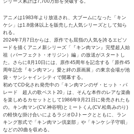
シリーズ累計は7,700万部を突破する。
アニメは1983年より放送され、大ブームになった「キン
ケシ」は1.8億体以上を販売した人気シリーズとして知ら
れる。
2024年7月7日からは、原作でも屈指の人気を誇るエピソ
ードを描くアニメ新シリーズ「『キン肉マン』完璧超人始
祖（パーフェクト・オリジン）編」の放送がスタートし
た。さらに8月10日には、原作45周年を記念する「原作45
周年記念『キン肉マン』愛と絆の原画展」の東京会場が池
袋・サンシャインシティで開幕する。
初めてCD化され発売中の「キン肉マンのザ・ヒット・パ
レード 超人の歌ベスト20」は、そんな本作のレアな楽曲
を楽しめるカセットとして1986年9月21日に発売されたも
の。キン肉マン(CV.神谷明)とミートくん(CV.松島みのり)
の軽快な掛け合いによるラジオDJトークとともに、ラン
キング形式で「キン肉マン倶楽部」や「キンケシ子守唄」
などの20曲を収める。