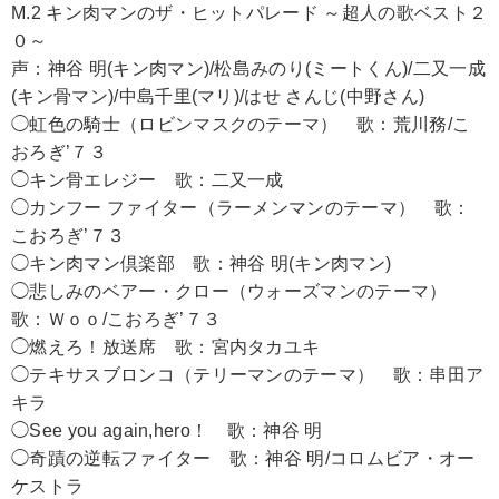
M.2 キン肉マンのザ・ヒットパレード ～超人の歌ベスト２
０～
声：神谷 明(キン肉マン)/松島みのり(ミートくん)/二又一成
(キン骨マン)/中島千里(マリ)/はせ さんじ(中野さん)
◯虹色の騎士（ロビンマスクのテーマ） 歌：荒川務/こ
おろぎ’７３
◯キン骨エレジー 歌：二又一成
◯カンフー ファイター（ラーメンマンのテーマ） 歌：
こおろぎ’７３
◯キン肉マン倶楽部 歌：神谷 明(キン肉マン)
◯悲しみのベアー・クロー（ウォーズマンのテーマ）
歌：Ｗｏｏ/こおろぎ’７３
◯燃えろ！放送席 歌：宮内タカユキ
◯テキサスブロンコ（テリーマンのテーマ） 歌：串田ア
キラ
◯See you again,hero！ 歌：神谷 明
◯奇蹟の逆転ファイター 歌：神谷 明/コロムビア・オー
ケストラ