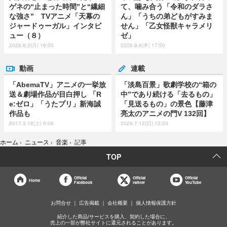
ゲネの“止まった時間”と“繊細
て、噛み合う「令和のダラさ
な強さ” TVアニメ「天幕の
ん」「うちの弟どもがすみま
ジャードゥーガル」インタビ
せん」「乙女怪獣キャラメリ
ュー（８）
ゼ」
2026.8.3(月) 18:00
2026.8.6(木) 17:50
動画
連載
「AbemaTV」アニメの一挙放
「淡島百景」歌劇学校の“箱の
送＆劇場作品が目白押し 「R
中”であり続ける「去るもの」
e:ゼロ」「うたプリ」新海誠
「見送るもの」の景色【藤津
作品も
亮太のアニメの門V 132回】
2017.3.18(土) 9:06
2026.7.12(日) 12:20
ホーム
›
ニュース
›
音楽
›
記事
TOP
Official
Official
Official
Home
Facebook
twitter
YouTube
お問合せ
広告掲載
会社概要
個人情報保護方針
紹介した商品/サービスを購入、契約した場合に、
売上の一部が弊社サイトに還元されることがあります。