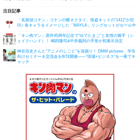
注目記事
「名探偵コナン」コナンの蝶ネクタイ、怪盗キッドの“1412”が目
印♪ 各キャラをイメージした「MAYLA」リングセットがセール中
「キン肉マン」原作45周年記念で“ゆでたまご”と友情の握手（シ
ェイクハンド）！ 嶋田隆司&中井義則の手形が初展示決定
神谷浩史さんと“アニメのしごと”を深掘り！ DMM pictures、学生
向けセミナー＆交流会を8/31開催――“現場×ビジネス”を一夜でキ
ャッチ