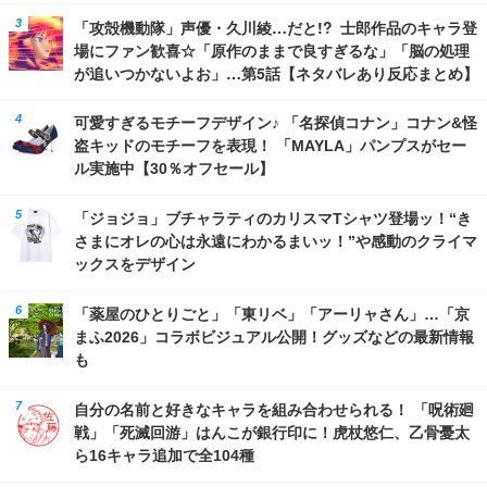
「攻殻機動隊」声優・久川綾…だと!? 士郎作品のキャラ登
場にファン歓喜☆「原作のままで良すぎるな」「脳の処理
が追いつかないよお」…第5話【ネタバレあり反応まとめ】
可愛すぎるモチーフデザイン♪ 「名探偵コナン」コナン&怪
盗キッドのモチーフを表現！ 「MAYLA」パンプスがセー
ル実施中【30％オフセール】
「ジョジョ」ブチャラティのカリスマTシャツ登場ッ！“き
さまにオレの心は永遠にわかるまいッ！”や感動のクライマ
ックスをデザイン
「薬屋のひとりごと」「東リベ」「アーリャさん」…「京
まふ2026」コラボビジュアル公開！グッズなどの最新情報
も
自分の名前と好きなキャラを組み合わせられる！ 「呪術廻
戦」「死滅回游」はんこが銀行印に！虎杖悠仁、乙骨憂太
ら16キャラ追加で全104種