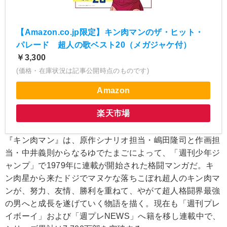
【Amazon.co.jp限定】キン肉マンのザ・ヒット・
パレード 超人の歌ベスト20（メガジャケ付）
￥3,300
(価格・在庫状況は記事公開時点のものです)
Amazon
楽天市場
『キン肉マン』は、原作シナリオ担当・嶋田隆司と作画担
当・中井義則からなるゆでたまごによって、「週刊少年ジ
ャンプ」で1979年に連載が開始された格闘マンガだ。キ
ン肉星から来たドジでマヌケな落ちこぼれ超人のキン肉マ
ンが、努力、友情、勝利を重ねて、やがて超人格闘界最強
の男へと成長を遂げていく物語を描く。現在も「週刊プレ
イボーイ」および「週プレNEWS」へ籍を移し連載中で、