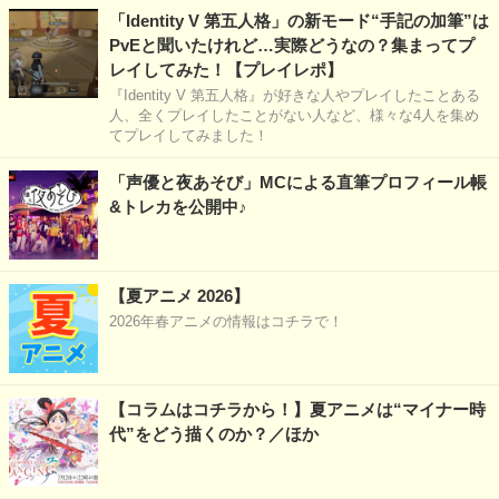
「Identity V 第五人格」の新モード“手記の加筆”は
PvEと聞いたけれど…実際どうなの？集まってプ
レイしてみた！【プレイレポ】
『Identity V 第五人格』が好きな人やプレイしたことある
人、全くプレイしたことがない人など、様々な4人を集め
てプレイしてみました！
「声優と夜あそび」MCによる直筆プロフィール帳
&トレカを公開中♪
【夏アニメ 2026】
2026年春アニメの情報はコチラで！
【コラムはコチラから！】夏アニメは“マイナー時
代”をどう描くのか？／ほか