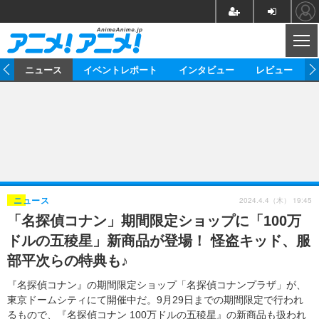
CL
ム
ニュース
イベントレポート
インタビュー
レビュー
ニュース
アニメ
映画/ドラマ
イベントレポート
マンガ
ノベル
アニメ
映画
インタビュー
音楽
声優
ライブ
舞台
スタッフ
声優
レビュー
2024.4.4（木） 19:45
ニュース
「名探偵コナン」期間限定ショップに「100万
ゲーム
グッズ
海外イベント
ビジネス
俳優・タレント
アーティスト
アニメ
実写
動画
ドルの五稜星」新商品が登場！ 怪盗キッド、服
イベント
海外
ビジネス
書評
イベント
アニメ
映画/ドラマ
連載・コラム
部平次らの特典も♪
ゲーム
座談会
アニメ！アニメ！TV
ABEMA Cafe
『名探偵コナン』の期間限定ショップ「名探偵コナンプラザ」が、
東京ドームシティにて開催中だ。9月29日までの期間限定で行われ
るもので、『名探偵コナン 100万ドルの五稜星』の新商品も扱われ