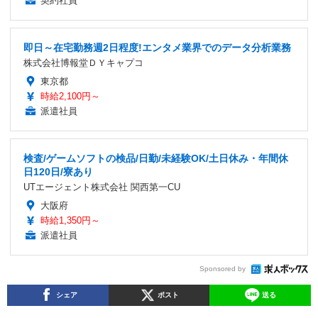
契約社員
即日～在宅勤務週2日程度!エンタメ業界でのデータ分析業務
株式会社博報堂ＤＹキャプコ
東京都
時給2,100円～
派遣社員
検査/ゲームソフトの検品/日勤/未経験OK/土日休み・年間休
日120日/寮あり
UTエージェント株式会社 関西第一CU
大阪府
時給1,350円～
派遣社員
Sponsored by
シェア
ポスト
送る