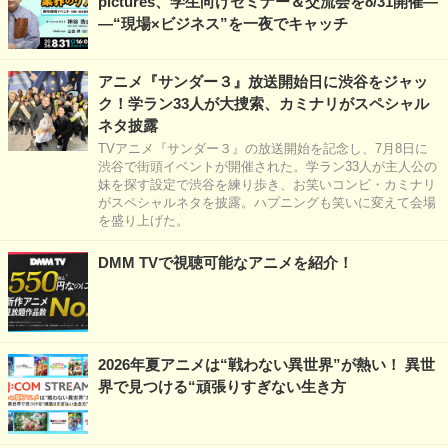
pictures、学生向けセミナー＆交流会を8/31開催―
―“現場×ビジネス”を一夜でキャッチ
アニメ『サンダー３』放送開始日に渋谷をジャッ
ク！学ラン33人が大捜索、カミナリがスペシャル
ネタ披露
TVアニメ『サンダー３』の放送開始を記念し、7月8日に
渋谷で街頭イベントが開催された。学ラン33人が主人公の
妹を探す設定で渋谷を練り歩き、お笑いコンビ・カミナリ
がスペシャルネタを披露。ハプニングも笑いに変えて会場
を盛り上げた。
DMM TVで視聴可能なアニメを紹介！
2026年夏アニメは“戦わない異世界”が熱い！ 異世
界で見つける“頑張りすぎない生き方