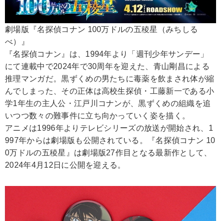
劇場版『名探偵コナン 100万ドルの五稜星（みちしる
べ）』
『名探偵コナン』は、1994年より「週刊少年サンデー」
にて連載中で2024年で30周年を迎えた、青山剛昌による
推理マンガだ。黒ずくめの男たちに毒薬を飲まされ体が縮
んでしまった、その正体は高校生探偵・工藤新一である小
学1年生の主人公・江戸川コナンが、黒ずくめの組織を追
いつつ数々の難事件に立ち向かっていく姿を描く。
アニメは1996年よりテレビシリーズの放送が開始され、1
997年からは劇場版も公開されている。『名探偵コナン 10
0万ドルの五稜星』は劇場版27作目となる最新作として、
2024年4月12日に公開を迎える。