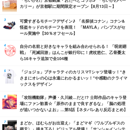
カリー」が京都駅に期間限定オープン【8月13日～】
可愛すぎるモチーフデザイン♪ 「名探偵コナン」コナン&
怪盗キッドのモチーフを表現！ 「MAYLA」パンプスがセ
ール実施中【30％オフセール】
自分の名前と好きなキャラを組み合わせられる！ 「呪術廻
戦」「死滅回游」はんこが銀行印に！虎杖悠仁、乙骨憂太
ら16キャラ追加で全104種
「ジョジョ」ブチャラティのカリスマTシャツ登場ッ！“き
さまにオレの心は永遠にわかるまいッ！”や感動のクライマ
ックスをデザイン
「攻殻機動隊」声優・久川綾…だと!? 士郎作品のキャラ登
場にファン歓喜☆「原作のままで良すぎるな」「脳の処理
が追いつかないよお」…第5話【ネタバレあり反応まとめ】
まどか、ほむらがお出迎え♪ 「まどマギ〈ワルプルギスの
廻天〉」描き下ろしビジュアル登場！「サンシャインシテ