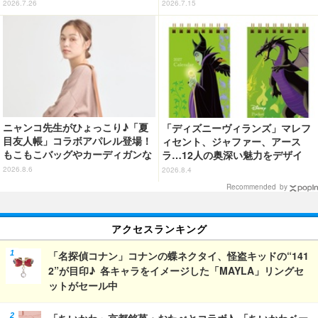
ュアが登場
り！3冊目写真集が発売中
2026.7.26
2026.7.15
ニャンコ先生がひょっこり♪「夏
「ディズニーヴィランズ」マレフ
目友人帳」コラボアパレル登場！
ィセント、ジャファー、アース
もこもこバッグやカーディガンな
ラ…12人の奥深い魅力をデザイ
ど全8型
ン！2027年版ポケットカレンダー
2026.8.6
2026.8.4
発売
Recommended by
アクセスランキング
「名探偵コナン」コナンの蝶ネクタイ、怪盗キッドの“141
2”が目印♪ 各キャラをイメージした「MAYLA」リングセ
ットがセール中
「ちいかわ」京都銘菓・おたべとコラボ♪ 「ちいかわベー