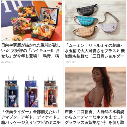
ギミックを搭載
レあり反応まとめ】
日向や研磨が描かれた重箱が欲し
「ムーミン」リトルミイの刺繍×
い☆ 大好評の「ハイキュー!! お
水玉柄で大人可愛さをプラス♪ 機
せち」が今年も登場！ 烏野、鴎
能性も抜群な「三日月ショルダー
台、音駒、稲荷崎をイメージした
バッグ」が新登場
2026.8.4
2026.8.6
メニューで構成
「仮面ライダー」全部揃えたい！
声優・井口裕香、大自然の水着姿
アマゾン、アギト、ディケイド…
からムーディーなホテルまで…♪
箱パッケージ入りソフビのミニチ
グラマラス＆妖艶な“今”を切り取