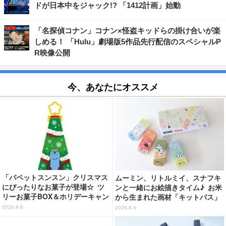
ドが日本中をジャック!? 「1412計画」始動
「名探偵コナン」コナン×怪盗キッドらの掛け合いが楽
しめる！ 「Hulu」劇場版5作品先行配信のスペシャルP
R映像公開
今、あなたにオススメ
「パペットスンスン」クリスマス
ムーミン、リトルミイ、スナフキ
にぴったりなお菓子が登場☆ ツ
ンと一緒にお絵描きタイム♪ お米
リーお菓子BOX＆ホリデーキャン
から生まれた画材「キットパス」
ディ
コラボ登場【8月9日（ムーミンの
2026.8.6
2026.8.4
日）より発売】