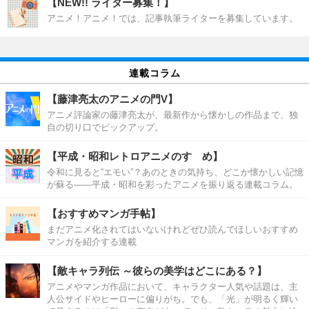
【NEW!! ライター募集！】
アニメ！アニメ！では、記事執筆ライターを募集しています。
連載コラム
【藤津亮太のアニメの門V】
アニメ評論家の藤津亮太が、最新作から懐かしの作品まで、独
自の切り口でピックアップ。
【平成・昭和レトロアニメのすゝめ】
令和に見ると“エモい”？あのときの気持ち、どこか懐かしい記憶
が蘇る――平成・昭和を彩ったアニメを振り返る連載コラム。
【おすすめマンガ手帖】
まだアニメ化されてはいないけれどぜひ読んでほしいおすすめ
マンガを紹介する連載
【敵キャラ列伝 ～彼らの美学はどこにある？】
アニメやマンガ作品において、キャラクター人気や話題は、主
人公サイドやヒーローに偏りがち。でも、「光」が明るく輝い