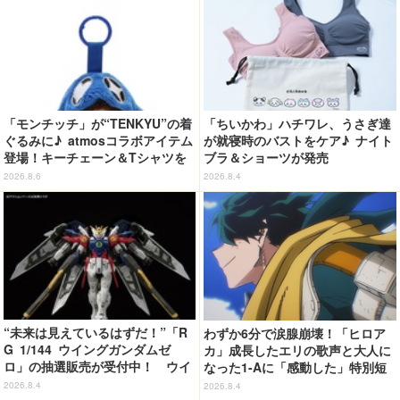
「モンチッチ」が“TENKYU”の着
「ちいかわ」ハチワレ、うさぎ達
ぐるみに♪ atmosコラボアイテム
が就寝時のバストをケア♪ ナイト
登場！キーチェーン＆Tシャツを
ブラ＆ショーツが発売
展開
2026.8.6
2026.8.4
“未来は見えているはずだ！”「R
わずか6分で涙腺崩壊！「ヒロア
G 1/144 ウイングガンダムゼ
カ」成長したエリの歌声と大人に
ロ」の抽選販売が受付中！ ウイ
なった1-Aに「感動した」特別短
ングバインダーにRGならではの
編「I am a hero too」【ネタバ
2026.8.4
2026.8.4