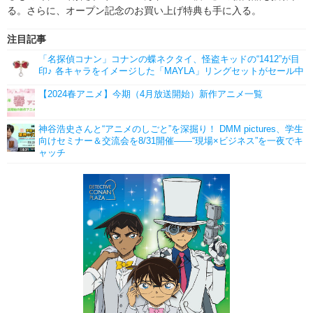
る。さらに、オープン記念のお買い上げ特典も手に入る。
注目記事
「名探偵コナン」コナンの蝶ネクタイ、怪盗キッドの“1412”が目
印♪ 各キャラをイメージした「MAYLA」リングセットがセール中
【2024春アニメ】今期（4月放送開始）新作アニメ一覧
神谷浩史さんと“アニメのしごと”を深掘り！ DMM pictures、学生
向けセミナー＆交流会を8/31開催――“現場×ビジネス”を一夜でキ
ャッチ