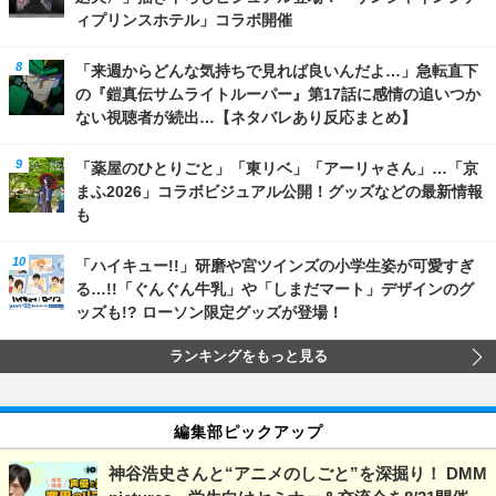
ィプリンスホテル」コラボ開催
「来週からどんな気持ちで見れば良いんだよ…」急転直下
の『鎧真伝サムライトルーパー』第17話に感情の追いつか
ない視聴者が続出…【ネタバレあり反応まとめ】
「薬屋のひとりごと」「東リベ」「アーリャさん」…「京
まふ2026」コラボビジュアル公開！グッズなどの最新情報
も
「ハイキュー!!」研磨や宮ツインズの小学生姿が可愛すぎ
る…!!「ぐんぐん牛乳」や「しまだマート」デザインのグ
ッズも!? ローソン限定グッズが登場！
ランキングをもっと見る
編集部ピックアップ
神谷浩史さんと“アニメのしごと”を深掘り！ DMM