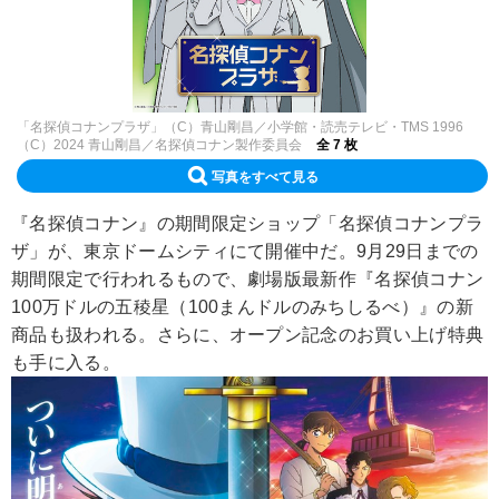
「名探偵コナンプラザ」（C）青山剛昌／小学館・読売テレビ・TMS 1996
（C）2024 青山剛昌／名探偵コナン製作委員会
全 7 枚
写真をすべて見る
『名探偵コナン』の期間限定ショップ「名探偵コナンプラ
ザ」が、東京ドームシティにて開催中だ。9月29日までの
期間限定で行われるもので、劇場版最新作『名探偵コナン
100万ドルの五稜星（100まんドルのみちしるべ）』の新
商品も扱われる。さらに、オープン記念のお買い上げ特典
も手に入る。