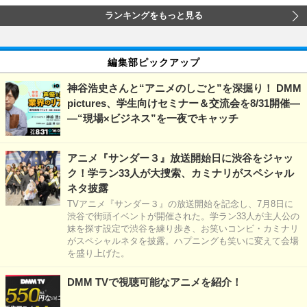
ランキングをもっと見る
編集部ピックアップ
神谷浩史さんと“アニメのしごと”を深掘り！ DMM
pictures、学生向けセミナー＆交流会を8/31開催―
―“現場×ビジネス”を一夜でキャッチ
アニメ『サンダー３』放送開始日に渋谷をジャッ
ク！学ラン33人が大捜索、カミナリがスペシャル
ネタ披露
TVアニメ『サンダー３』の放送開始を記念し、7月8日に
渋谷で街頭イベントが開催された。学ラン33人が主人公の
妹を探す設定で渋谷を練り歩き、お笑いコンビ・カミナリ
がスペシャルネタを披露。ハプニングも笑いに変えて会場
を盛り上げた。
DMM TVで視聴可能なアニメを紹介！