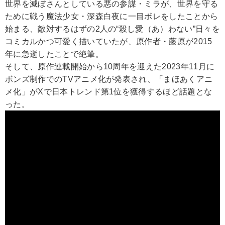
世界を滅ぼさんとしている悪の参謀・ミラが、世界を守る
ために戦う魔法少女・深森白夜に一目ボレをしたことから
始まる、敵対するはずの2人の“殺し愛（あ）わない”日々を
コミカルかつ可愛く描いていたが、原作者・藤原が2015
年に急逝したことで絶筆。
そして、原作連載開始から10周年を迎えた2023年11月に
ボンズ制作でのTVアニメ化が発表され、「まほあくアニ
メ化」がXで日本トレンド第1位を獲得するほど話題とな
った。