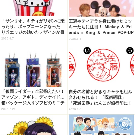
「サンリオ」キティがリボンに乗
王冠やティアラを身に着けたミッ
ったり、ポップコーンになった
キーたちに注目！ Mickey & Fri
り!?エッジの効いたデザインが目
ends × King & Prince POP-UP
を引く♪ トートバッグやポーチが
SHOP「MAGIC STAGE」に新商
2026.8.7
2026.8.4
登場
品登場
「仮面ライダー」全部揃えたい！
自分の名前と好きなキャラを組み
アマゾン、アギト、ディケイド…
合わせられる！ 「呪術廻戦」
箱パッケージ入りソフビのミニチ
「死滅回游」はんこが銀行印に！
ュアが登場
虎杖悠仁、乙骨憂太ら16キャラ追
2026.7.26
2026.8.6
加で全104種