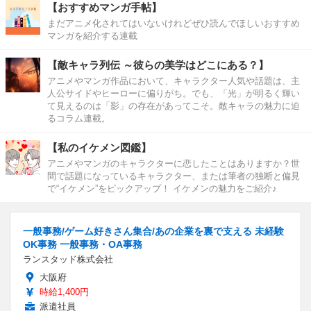
【おすすめマンガ手帖】
まだアニメ化されてはいないけれどぜひ読んでほしいおすすめ
マンガを紹介する連載
【敵キャラ列伝 ～彼らの美学はどこにある？】
アニメやマンガ作品において、キャラクター人気や話題は、主
人公サイドやヒーローに偏りがち。でも、「光」が明るく輝い
て見えるのは「影」の存在があってこそ。敵キャラの魅力に迫
るコラム連載。
【私のイケメン図鑑】
アニメやマンガのキャラクターに恋したことはありますか？世
間で話題になっているキャラクター、または筆者の独断と偏見
で“イケメン”をピックアップ！ イケメンの魅力をご紹介♪
一般事務/ゲーム好きさん集合/あの企業を裏で支える 未経験
OK事務 一般事務・OA事務
ランスタッド株式会社
大阪府
時給1,400円
派遣社員