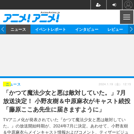
CL
ム
ニュース
イベントレポート
インタビュー
レビュー
ニュース
アニメ
映画/ドラマ
イベントレポート
マンガ
ノベル
アニメ
映画
インタビュー
音楽
声優
ライブ
舞台
スタッフ
声優
レビュー
2024.1.19（金） 12:15
ニュース
「かつて魔法少女と悪は敵対していた。」7月
ゲーム
グッズ
海外イベント
ビジネス
俳優・タレント
アーティスト
アニメ
実写
動画
放送決定！ 小野友樹＆中原麻衣がキャスト続投
イベント
海外
ビジネス
書評
イベント
アニメ
映画/ドラマ
連載・コラム
「藤原ここあ先生に届きますように」
ゲーム
座談会
アニメ！アニメ！TV
ABEMA Cafe
TVアニメ化が発表されていた『かつて魔法少女と悪は敵対してい
た。』の放送開始時期が、2024年7月に決定。あわせて、小野友樹
＆中原麻衣らメインキャスト情報およびコメント、ティザービジュ