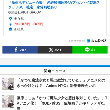
「新生活デビュー応援!」未経験採用枠/カプセルトイ製造ス
タッフ/寮・社宅・家賃補助あり
株式会社RIOT GROUP
東京都
月給28万円～50万円
正社員
Sponsored by
シェア
ポスト
送る
関連ニュース
「かつて魔法少女と悪は敵対していた。」アニメ化の
きっかけとは？「Anime NYC」新作発表会レポ
藤原ここあ「かつて魔法少女と悪は敵対していた。」T
Vアニメ化！ 「妖狐×僕SS」飯塚晴子がキャラデザ担
当