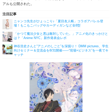
アルも公開された。
注目記事
ニャンコ先生がひょっこり♪「夏目友人帳」コラボアパレル登
場！もこもこバッグやカーディガンなど全8型
「かつて魔法少女と悪は敵対していた。」アニメ化のきっかけと
は？「Anime NYC」新作発表会レポ
神谷浩史さんと“アニメのしごと”を深掘り！ DMM pictures、学生
向けセミナー＆交流会を8/31開催――“現場×ビジネス”を一夜でキ
ャッチ