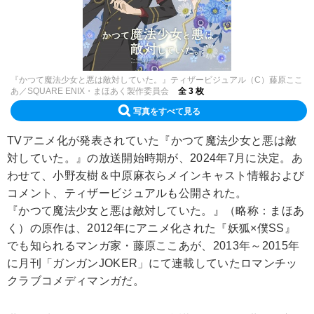
『かつて魔法少女と悪は敵対していた。』ティザービジュアル（C）藤原ここ
あ／SQUARE ENIX・まほあく製作委員会
全 3 枚
写真をすべて見る
TVアニメ化が発表されていた『かつて魔法少女と悪は敵
対していた。』の放送開始時期が、2024年7月に決定。あ
わせて、小野友樹＆中原麻衣らメインキャスト情報および
コメント、ティザービジュアルも公開された。
『かつて魔法少女と悪は敵対していた。』（略称：まほあ
く）の原作は、2012年にアニメ化された『妖狐×僕SS』
でも知られるマンガ家・藤原ここあが、2013年～2015年
に月刊「ガンガンJOKER」にて連載していたロマンチッ
クラブコメディマンガだ。