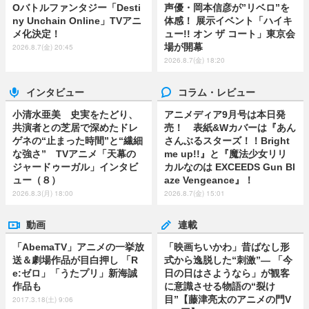
Oバトルファンタジー「Desti
声優・岡本信彦が”リベロ”を
ny Unchain Online」TVアニ
体感！ 展示イベント「ハイキ
メ化決定！
ュー!! オン ザ コート」東京会
場が開幕
2026.8.7(金) 20:45
2026.8.7(金) 18:20
インタビュー
コラム・レビュー
小清水亜美 史実をたどり、
アニメディア9月号は本日発
共演者との芝居で深めたドレ
売！ 表紙&Wカバーは『あん
ゲネの“止まった時間”と“繊細
さんぶるスターズ！！Bright
な強さ” TVアニメ「天幕の
me up!!』と『魔法少女リリ
ジャードゥーガル」インタビ
カルなのは EXCEEDS Gun Bl
ュー（８）
aze Vengeance』！
2026.8.3(月) 18:00
2026.8.7(金) 15:01
動画
連載
「AbemaTV」アニメの一挙放
「映画ちいかわ」昔ばなし形
送＆劇場作品が目白押し 「R
式から逸脱した“刺激”― 「今
e:ゼロ」「うたプリ」新海誠
日の日はさようなら」が観客
作品も
に意識させる物語の“裂け
目”【藤津亮太のアニメの門V
2017.3.18(土) 9:06