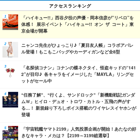
アクセスランキング
「ハイキュー!!」西谷夕役の声優・岡本信彦が”リベロ”を
体感！ 展示イベント「ハイキュー!! オン ザ コート」東
京会場が開幕
ニャンコ先生がひょっこり♪「夏目友人帳」コラボアパレ
ル登場！もこもこバッグやカーディガンなど全8型
「名探偵コナン」コナンの蝶ネクタイ、怪盗キッドの“141
2”が目印♪ 各キャラをイメージした「MAYLA」リングセ
ットがセール中
“任務了解”、“行くよ、サンドロック”「新機動戦記ガンダ
ムＷ」ヒイロ・デュオ・トロワ・カトル・五飛の声がす
る…！ 新規録り下ろしボイス搭載のワイヤレスイヤホンが
登場
「宇宙戦艦ヤマト2199」人気投票企画が開始！あたなの好
きなキャラ・メカは？【2199～3199総選挙】