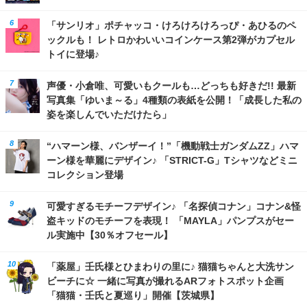
「サンリオ」ポチャッコ・けろけろけろっぴ・あひるのペ
ックルも！ レトロかわいいコインケース第2弾がカプセル
トイに登場♪
声優・小倉唯、可愛いもクールも…どっちも好きだ!! 最新
写真集「ゆいま～る」4種類の表紙を公開！「成長した私の
姿を楽しんでいただけたら」
“ハマーン様、バンザーイ！”「機動戦士ガンダムZZ」ハマ
ーン様を華麗にデザイン♪ 「STRICT-G」Tシャツなどミニ
コレクション登場
可愛すぎるモチーフデザイン♪ 「名探偵コナン」コナン&怪
盗キッドのモチーフを表現！ 「MAYLA」パンプスがセー
ル実施中【30％オフセール】
「薬屋」壬氏様とひまわりの里に♪ 猫猫ちゃんと大洗サン
ビーチに☆ 一緒に写真が撮れるARフォトスポット企画
「猫猫・壬氏と夏巡り」開催【茨城県】