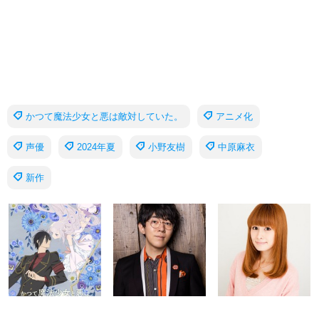
かつて魔法少女と悪は敵対していた。
アニメ化
声優
2024年夏
小野友樹
中原麻衣
新作