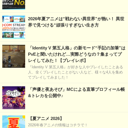
2026年夏アニメは“戦わない異世界”が熱い！ 異世
界で見つける“頑張りすぎない生き方
「Identity V 第五人格」の新モード“手記の加筆”は
PvEと聞いたけれど…実際どうなの？集まってプ
レイしてみた！【プレイレポ】
『Identity V 第五人格』が好きな人やプレイしたことある
人、全くプレイしたことがない人など、様々な4人を集め
てプレイしてみました！
「声優と夜あそび」MCによる直筆プロフィール帳
&トレカを公開中♪
【夏アニメ 2026】
2026年春アニメの情報はコチラで！