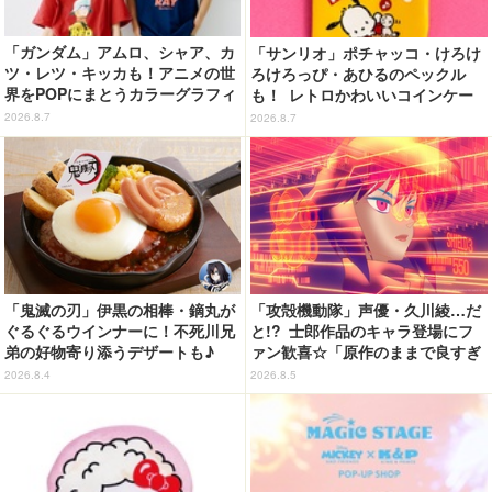
「ガンダム」アムロ、シャア、カ
「サンリオ」ポチャッコ・けろけ
ツ・レツ・キッカも！アニメの世
ろけろっぴ・あひるのペックル
界をPOPにまとうカラーグラフィ
も！ レトロかわいいコインケー
ックTシャツが新登場
ス第2弾がカプセルトイに登場♪
2026.8.7
2026.8.7
「鬼滅の刃」伊黒の相棒・鏑丸が
「攻殻機動隊」声優・久川綾…だ
ぐるぐるウインナーに！不死川兄
と!? 士郎作品のキャラ登場にフ
弟の好物寄り添うデザートも♪
ァン歓喜☆「原作のままで良すぎ
「ジョイフル」コラボ第3弾・第4
るな」「脳の処理が追いつかない
2026.8.4
2026.8.5
弾決定【8月18日～】
よお」…第5話【ネタバレあり反
応まとめ】