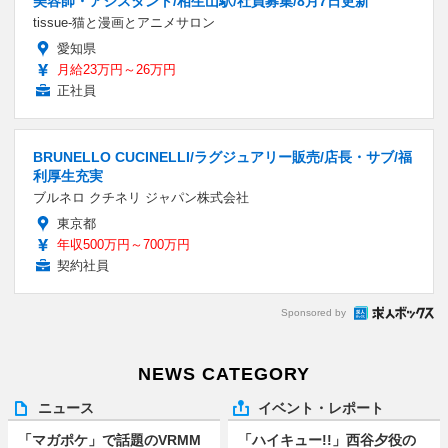
美容師・アシスタント/相生山駅/社員募集/8月7日更新
tissue-猫と漫画とアニメサロン
愛知県
月給23万円～26万円
正社員
BRUNELLO CUCINELLI/ラグジュアリー販売/店長・サブ/福
利厚生充実
ブルネロ クチネリ ジャパン株式会社
東京都
年収500万円～700万円
契約社員
Sponsored by
NEWS CATEGORY
ニュース
イベント・レポート
「マガポケ」で話題のVRMM
「ハイキュー!!」西谷夕役の