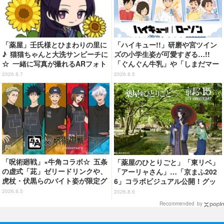
「薬屋」壬氏様とひまわりの里に
「ハイキュー!!」研磨や宮ツイン
♪ 猫猫ちゃんと大洗サンビーチに
ズの小学生姿が可愛すぎる…!!
☆ 一緒に写真が撮れるARフォト
「ぐんぐん牛乳」や「しまだマー
スポット企画「猫猫・壬氏と夏巡
ト」デザインのグッズも!? ロー
2026.8.7
2026.8.5
り」開催【茨城県】
ソン限定グッズが登場！
「呪術廻戦」×牛角コラボ☆ 五条
「薬屋のひとりごと」「東リベ」
の虚式「茈」ゼリードリンクや、
「アーリャさん」…「京まふ202
虎杖・伏黒らのバイト姿が限定グ
6」コラボビジュアル公開！グッ
ッズに【8月26日～】
ズなどの最新情報も
2026.8.5
2026.8.6
Recommended by