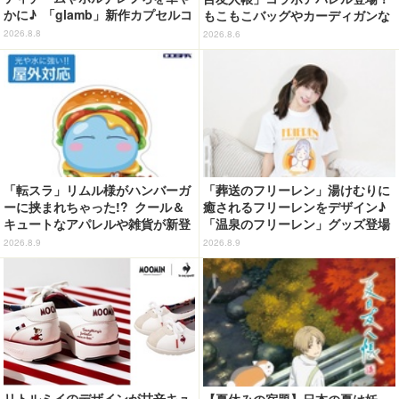
かに♪ 「glamb」新作カプセルコ
もこもこバッグやカーディガンな
レクション登場
ど全8型
2026.8.8
2026.8.6
「転スラ」リムル様がハンバーガ
「葬送のフリーレン」湯けむりに
ーに挟まれちゃった!? クール＆
癒されるフリーレンをデザイン♪
キュートなアパレルや雑貨が新登
「温泉のフリーレン」グッズ登場
場！【COSPA】
2026.8.9
2026.8.9
リトルミイのデザインが甘辛キュ
【夏休みの宿題】日本の夏は妖