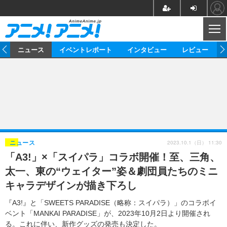
CL
ム
ニュース
イベントレポート
インタビュー
レビュー
ニュース
アニメ
映画/ドラマ
イベントレポート
マンガ
ノベル
アニメ
映画
インタビュー
音楽
声優
ライブ
舞台
スタッフ
声優
レビュー
2023.10.1（日） 11:30
ニュース
「A3!」×「スイパラ」コラボ開催！至、三角、
ゲーム
グッズ
海外イベント
ビジネス
俳優・タレント
アーティスト
アニメ
実写
動画
太一、東の“ウェイター”姿＆劇団員たちのミニ
イベント
海外
ビジネス
書評
イベント
アニメ
映画/ドラマ
連載・コラム
キャラデザインが描き下ろし
ゲーム
座談会
アニメ！アニメ！TV
ABEMA Cafe
『A3!』と「SWEETS PARADISE（略称：スイパラ）」のコラボイ
ベント「MANKAI PARADISE」が、2023年10月2日より開催され
る。これに伴い、新作グッズの発売も決定した。