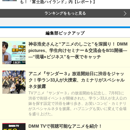
も！「富士急ハイランド」内【レポート】
ランキングをもっと見る
編集部ピックアップ
神谷浩史さんと“アニメのしごと”を深掘り！ DMM
pictures、学生向けセミナー＆交流会を8/31開催―
―“現場×ビジネス”を一夜でキャッチ
アニメ『サンダー３』放送開始日に渋谷をジャッ
ク！学ラン33人が大捜索、カミナリがスペシャル
ネタ披露
TVアニメ『サンダー３』の放送開始を記念し、7月8日に
渋谷で街頭イベントが開催された。学ラン33人が主人公の
妹を探す設定で渋谷を練り歩き、お笑いコンビ・カミナリ
がスペシャルネタを披露。ハプニングも笑いに変えて会場
を盛り上げた。
DMM TVで視聴可能なアニメを紹介！