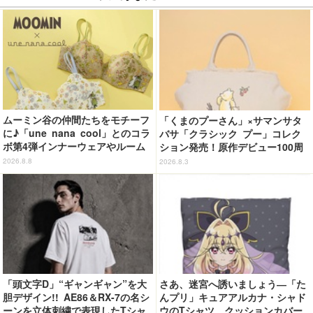
ムーミン谷の仲間たちをモチーフ
「くまのプーさん」×サマンサタ
に♪「une nana cool」とのコラ
バサ「クラシック プー」コレク
ボ第4弾インナーウェアやルーム
ション発売！原作デビュー100周
ウェアが登場！
年記念でハンドバッグや財布など
2026.8.8
2026.8.3
全6種が登場
「頭文字D」“ギャンギャン”を大
さあ、迷宮へ誘いましょう―「た
胆デザイン!! AE86＆RX-7の名シ
んプリ」キュアアルカナ・シャド
ーンを立体刺繍で表現したTシャ
ウのTシャツ、クッションカバー