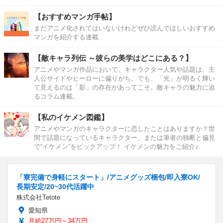
【おすすめマンガ手帖】
まだアニメ化されてはいないけれどぜひ読んでほしいおすすめ
マンガを紹介する連載
【敵キャラ列伝 ～彼らの美学はどこにある？】
アニメやマンガ作品において、キャラクター人気や話題は、主
人公サイドやヒーローに偏りがち。でも、「光」が明るく輝い
て見えるのは「影」の存在があってこそ。敵キャラの魅力に迫
るコラム連載。
【私のイケメン図鑑】
アニメやマンガのキャラクターに恋したことはありますか？世
間で話題になっているキャラクター、または筆者の独断と偏見
で“イケメン”をピックアップ！ イケメンの魅力をご紹介♪
「寮完備で身軽にスタート」/アニメグッズ梱包/即入寮OK/
長期安定/20~30代活躍中
株式会社Tetote
愛知県
月給27万円～34万円