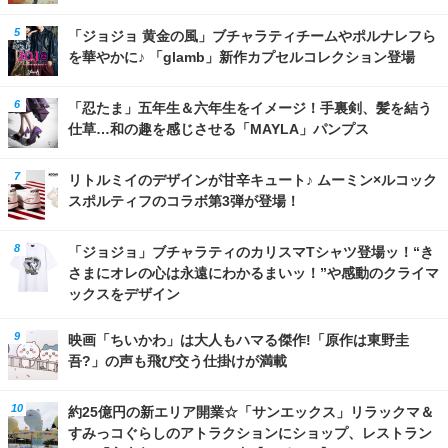
「ジョジョ 黄金の風」ブチャラティチームやポルナレフら
を華やかに♪ 「glamb」新作カプセルコレクション登場
「忍たま」五年生＆六年生をイメージ！手裏剣、髪を結う
仕草…和の趣を感じさせる「MAYLA」パンプス
リトルミイのデザインが甘辛キュート♪ ムーミン×ルコック
スポルティフのコラボ第3弾が登場！
「ジョジョ」ブチャラティのカリスマTシャツ登場ッ！“き
さまにオレの心は永遠にわかるまいッ！”や感動のクライマ
ックスをデザイン
映画「ちいかわ」は大人もハマる傑作!「原作は東野圭
吾?」の声も飛び交う仕掛けが満載
約25億円の新エリア開業☆「サンエックス」リラックマ＆
すみっコぐらしのアトラクションにショップ、レストラン