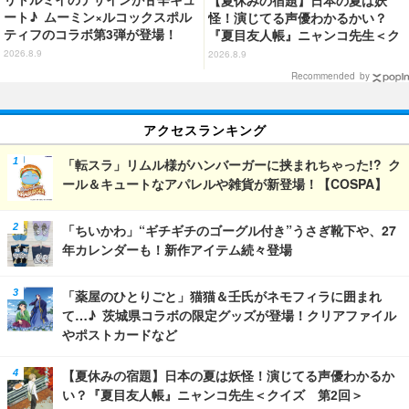
ート♪ ムーミン×ルコックスポル
怪！演じてる声優わかるかい？
ティフのコラボ第3弾が登場！
『夏目友人帳』ニャンコ先生＜ク
イズ 第2回＞
2026.8.9
2026.8.9
Recommended by
アクセスランキング
「転スラ」リムル様がハンバーガーに挟まれちゃった!? ク
ール＆キュートなアパレルや雑貨が新登場！【COSPA】
「ちいかわ」“ギチギチのゴーグル付き”うさぎ靴下や、27
年カレンダーも！新作アイテム続々登場
「薬屋のひとりごと」猫猫＆壬氏がネモフィラに囲まれ
て…♪ 茨城県コラボの限定グッズが登場！クリアファイル
やポストカードなど
【夏休みの宿題】日本の夏は妖怪！演じてる声優わかるか
い？『夏目友人帳』ニャンコ先生＜クイズ 第2回＞