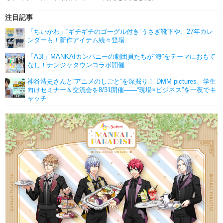
注目記事
「ちいかわ」“ギチギチのゴーグル付き”うさぎ靴下や、27年カレ
ンダーも！新作アイテム続々登場
「A3!」MANKAIカンパニーの劇団員たちが“海”をテーマにおもて
なし！ナンジャタウンコラボ開催
神谷浩史さんと“アニメのしごと”を深掘り！ DMM pictures、学生
向けセミナー＆交流会を8/31開催――“現場×ビジネス”を一夜でキ
ャッチ