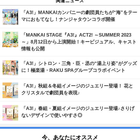
関連ニュース
「A3!」MANKAIカンパニーの劇団員たちが“海”をテー
マにおもてなし！ナンジャタウンコラボ開催
「MANKAI STAGE『A3!』ACT2! ～SUMMER 2023
～」8月12日から上演開始！キービジュアル、キャスト
情報も公開
「A3!」シトロン・三角・臣・丞の“湯上り姿”がグッズ
に！極楽湯・RAKU SPAグループコラボイベント
「A3!」秋組＆冬組イメージのジュエリー登場！ 花と
クリスタルで劇団員を表現♪
「A3!」春組・夏組イメージのジュエリー登場♪さりげ
ないデザインで使いやすさ◎
今、あなたにオススメ