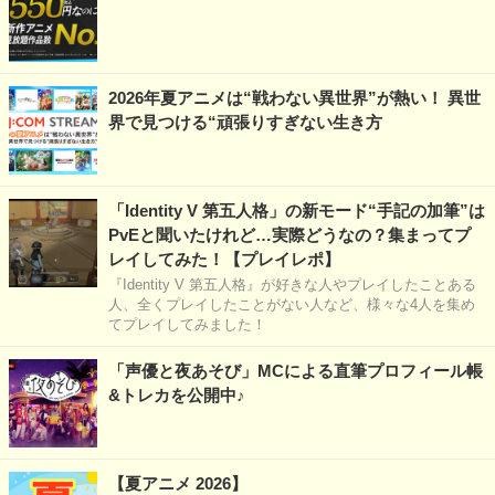
2026年夏アニメは“戦わない異世界”が熱い！ 異世
界で見つける“頑張りすぎない生き方
「Identity V 第五人格」の新モード“手記の加筆”は
PvEと聞いたけれど…実際どうなの？集まってプ
レイしてみた！【プレイレポ】
『Identity V 第五人格』が好きな人やプレイしたことある
人、全くプレイしたことがない人など、様々な4人を集め
てプレイしてみました！
「声優と夜あそび」MCによる直筆プロフィール帳
&トレカを公開中♪
【夏アニメ 2026】