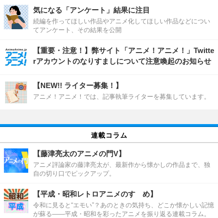
気になる「アンケート」結果に注目
続編を作ってほしい作品やアニメ化してほしい作品などについ
てアンケート、その結果を公開
【重要・注意！】弊サイト「アニメ！アニメ！」Twitte
rアカウントのなりすましについて注意喚起のお知らせ
【NEW!! ライター募集！】
アニメ！アニメ！では、記事執筆ライターを募集しています。
連載コラム
【藤津亮太のアニメの門V】
アニメ評論家の藤津亮太が、最新作から懐かしの作品まで、独
自の切り口でピックアップ。
【平成・昭和レトロアニメのすゝめ】
令和に見ると“エモい”？あのときの気持ち、どこか懐かしい記憶
が蘇る――平成・昭和を彩ったアニメを振り返る連載コラム。