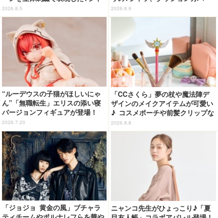
ツ登場
などが新登場
2026.8.5
2026.8.9
“ルーデウスの子猫がほしいにゃ
「CCさくら」夢の杖や魔法陣デ
ん”「無職転生」エリスの添い寝
ザインのメイクアイテムが可愛い
バージョンフィギュアが登場！
♪ コスメポーチや前髪クリップな
猫耳＆ネグリジェの圧倒的破壊力
ど…毎日使いたい!!「タイトーく
2026.7.20
2026.8.8
じ」【8月28日～】
「ジョジョ 黄金の風」ブチャラ
ニャンコ先生がひょっこり♪「夏
ティチームやポルナレフらを華や
目友人帳」コラボアパレル登場！