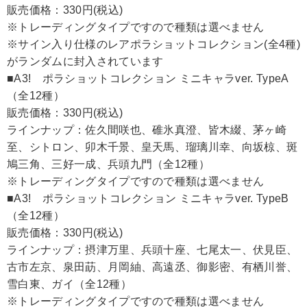
販売価格：330円(税込)
※トレーディングタイプですので種類は選べません
※サイン入り仕様のレアポラショットコレクション(全4種)
がランダムに封入されています
■A3! ポラショットコレクション ミニキャラver. TypeA
（全12種）
販売価格：330円(税込)
ラインナップ：佐久間咲也、碓氷真澄、皆木綴、茅ヶ崎
至、シトロン、卯木千景、皇天馬、瑠璃川幸、向坂椋、斑
鳩三角、三好一成、兵頭九門（全12種）
※トレーディングタイプですので種類は選べません
■A3! ポラショットコレクション ミニキャラver. TypeB
（全12種）
販売価格：330円(税込)
ラインナップ：摂津万里、兵頭十座、七尾太一、伏見臣、
古市左京、泉田莇、月岡紬、高遠丞、御影密、有栖川誉、
雪白東、ガイ（全12種）
※トレーディングタイプですので種類は選べません