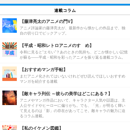
連載コラム
【藤津亮太のアニメの門V】
アニメ評論家の藤津亮太が、最新作から懐かしの作品まで、独
自の切り口でピックアップ。
【平成・昭和レトロアニメのすゝめ】
令和に見ると“エモい”？あのときの気持ち、どこか懐かしい記憶
が蘇る――平成・昭和を彩ったアニメを振り返る連載コラム。
【おすすめマンガ手帖】
まだアニメ化されてはいないけれどぜひ読んでほしいおすすめ
マンガを紹介する連載
【敵キャラ列伝 ～彼らの美学はどこにある？】
アニメやマンガ作品において、キャラクター人気や話題は、主
人公サイドやヒーローに偏りがち。でも、「光」が明るく輝い
て見えるのは「影」の存在があってこそ。敵キャラの魅力に迫
るコラム連載。
【私のイケメン図鑑】