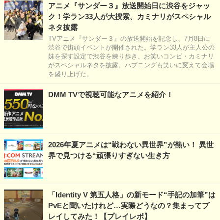
アニメ『サンダー３』放送開始日に渋谷をジャッ
ク！学ラン33人が大捜索、カミナリがスペシャル
ネタ披露
TVアニメ『サンダー３』の放送開始を記念し、7月8日に
渋谷で街頭イベントが開催された。学ラン33人が主人公の
妹を探す設定で渋谷を練り歩き、お笑いコンビ・カミナリ
がスペシャルネタを披露。ハプニングも笑いに変えて会場
を盛り上げた。
DMM TVで視聴可能なアニメを紹介！
2026年夏アニメは“戦わない異世界”が熱い！ 異世
界で見つける“頑張りすぎない生き方
「Identity V 第五人格」の新モード“手記の加筆”は
PvEと聞いたけれど…実際どうなの？集まってプ
レイしてみた！【プレイレポ】