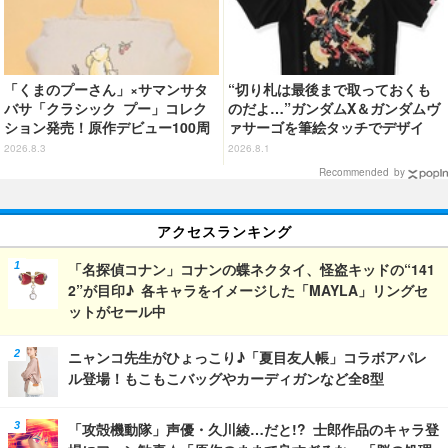
「くまのプーさん」×サマンサタ
“切り札は最後まで取っておくも
バサ「クラシック プー」コレク
のだよ…”ガンダムX＆ガンダムヴ
ション発売！原作デビュー100周
ァサーゴを筆絵タッチでデザイ
年記念でハンドバッグや財布など
ン！「ガンダムX」Tシャツ発売
2026.8.3
2026.8.1
全6種が登場
Recommended by
アクセスランキング
「名探偵コナン」コナンの蝶ネクタイ、怪盗キッドの“141
2”が目印♪ 各キャラをイメージした「MAYLA」リングセ
ットがセール中
ニャンコ先生がひょっこり♪「夏目友人帳」コラボアパレ
ル登場！もこもこバッグやカーディガンなど全8型
「攻殻機動隊」声優・久川綾…だと!? 士郎作品のキャラ登