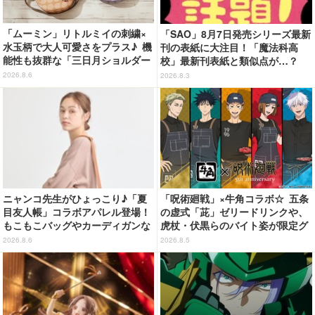
「ムーミン」リトルミイの刺繍×
「SAO」8月7日発売シリーズ最新
水玉柄で大人可愛さをプラス♪ 機
刊の表紙に大注目！「魔法科高
能性も抜群な「三日月ショルダー
校」最新刊表紙と類似点が…？
バッグ」が新登場
2026.8.6
2026.8.3
ニャンコ先生がひょっこり♪「夏
「呪術廻戦」×牛角コラボ☆ 五条
目友人帳」コラボアパレル登場！
の虚式「茈」ゼリードリンクや、
もこもこバッグやカーディガンな
虎杖・伏黒らのバイト姿が限定グ
ど全8型
ッズに【8月26日～】
2026.8.6
2026.8.5