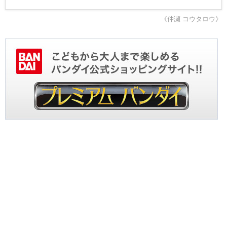
《仲瀬 コウタロウ》