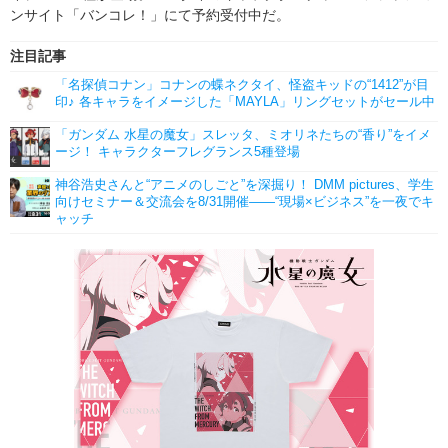
ンサイト「バンコレ！」にて予約受付中だ。
注目記事
「名探偵コナン」コナンの蝶ネクタイ、怪盗キッドの“1412”が目
印♪ 各キャラをイメージした「MAYLA」リングセットがセール中
「ガンダム 水星の魔女」スレッタ、ミオリネたちの“香り”をイメ
ージ！ キャラクターフレグランス5種登場
神谷浩史さんと“アニメのしごと”を深掘り！ DMM pictures、学生
向けセミナー＆交流会を8/31開催――“現場×ビジネス”を一夜でキ
ャッチ