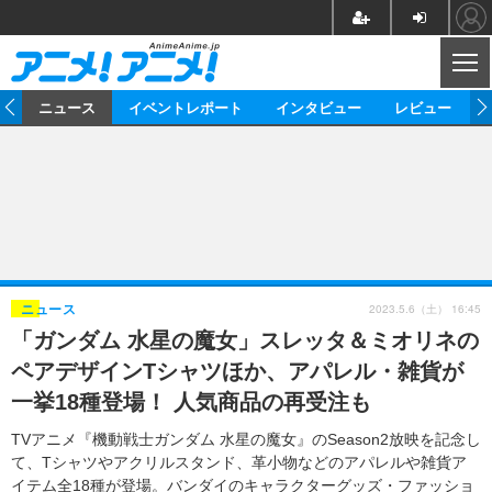
CL
ム
ニュース
イベントレポート
インタビュー
レビュー
ニュース
アニメ
映画/ドラマ
イベントレポート
マンガ
ノベル
アニメ
映画
インタビュー
音楽
声優
ライブ
舞台
スタッフ
声優
レビュー
2023.5.6（土） 16:45
ニュース
「ガンダム 水星の魔女」スレッタ＆ミオリネの
ゲーム
グッズ
海外イベント
ビジネス
俳優・タレント
アーティスト
アニメ
実写
動画
ペアデザインTシャツほか、アパレル・雑貨が
イベント
海外
ビジネス
書評
イベント
アニメ
映画/ドラマ
連載・コラム
一挙18種登場！ 人気商品の再受注も
ゲーム
座談会
アニメ！アニメ！TV
ABEMA Cafe
TVアニメ『機動戦士ガンダム 水星の魔女』のSeason2放映を記念し
て、Tシャツやアクリルスタンド、革小物などのアパレルや雑貨ア
イテム全18種が登場。バンダイのキャラクターグッズ・ファッショ