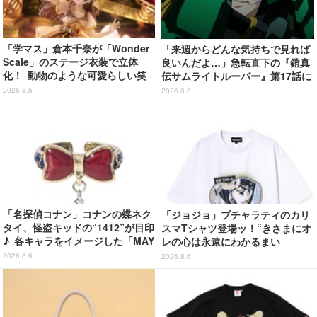
「学マス」倉本千奈が「Wonder
「来週からどんな気持ちで見れば
Scale」のステージ衣装で立体
良いんだよ…」急転直下の『鎧真
化！ 動物のような可愛らしい笑
伝サムライトルーパー』第17話に
顔が眩しい♪
感情の追いつかない視聴者が続
2026.8.5
2026.8.5
出…【ネタバレあり反応まとめ】
「名探偵コナン」コナンの蝶ネク
「ジョジョ」ブチャラティのカリ
タイ、怪盗キッドの“1412”が目印
スマTシャツ登場ッ！“きさまにオ
♪ 各キャラをイメージした「MAY
レの心は永遠にわかるまい
LA」リングセットがセール中
ッ！”や感動のクライマックスを
2026.8.6
2026.8.6
デザイン