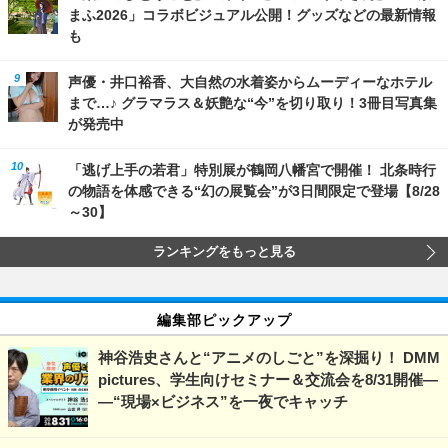
まふ2026」コラボビジュアル公開！グッズなどの最新情報
も
声優・井口裕香、大自然の水着姿からムーディーなホテル
まで…♪ グラマラス＆妖艶な“今”を切り取り！3冊目写真集
が発売中
「逃げ上手の若君」特別展が鶴岡八幡宮で開催！ 北条時行
の物語を体感できる“幻の展覧会”が3日間限定で登場【8/28
～30】
ランキングをもっと見る
編集部ピックアップ
神谷浩史さんと“アニメのしごと”を深掘り！ DMM
pictures、学生向けセミナー＆交流会を8/31開催―
―“現場×ビジネス”を一夜でキャッチ