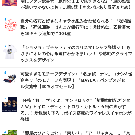
場にファン歓喜☆「原作のままで良すぎるな」「脳の処理
が追いつかないよお」…第5話【ネタバレあり反応まとめ】
自分の名前と好きなキャラを組み合わせられる！ 「呪術廻
戦」「死滅回游」はんこが銀行印に！虎杖悠仁、乙骨憂太
ら16キャラ追加で全104種
「ジョジョ」ブチャラティのカリスマTシャツ登場ッ！“き
さまにオレの心は永遠にわかるまいッ！”や感動のクライマ
ックスをデザイン
可愛すぎるモチーフデザイン♪ 「名探偵コナン」コナン&怪
盗キッドのモチーフを表現！ 「MAYLA」パンプスがセー
ル実施中【30％オフセール】
“任務了解”、“行くよ、サンドロック”「新機動戦記ガンダ
ムＷ」ヒイロ・デュオ・トロワ・カトル・五飛の声がす
る…！ 新規録り下ろしボイス搭載のワイヤレスイヤホンが
登場
「薬屋のひとりごと」「東リベ」「アーリャさん」…「京