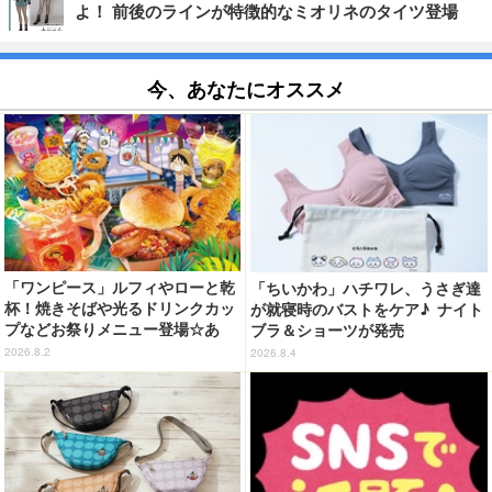
よ！ 前後のラインが特徴的なミオリネのタイツ登場
今、あなたにオススメ
「ワンピース」ルフィやローと乾
「ちいかわ」ハチワレ、うさぎ達
杯！焼きそばや光るドリンクカッ
が就寝時のバストをケア♪ ナイト
プなどお祭りメニュー登場☆あ
ブラ＆ショーツが発売
の“麦わら帽子”もグッズ化!? 【U
2026.8.2
2026.8.4
SJ「ワンピース・プレミア・サマ
ー」が開幕】