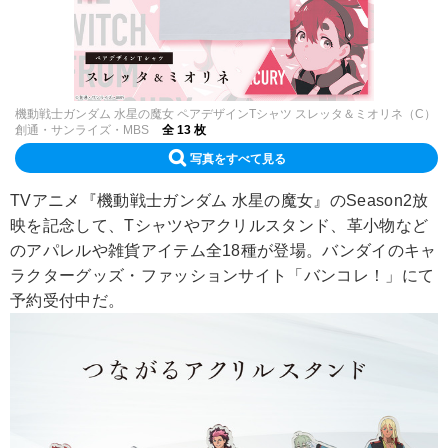
機動戦士ガンダム 水星の魔女 ペアデザインTシャツ スレッタ＆ミオリネ（C）
創通・サンライズ・MBS
全 13 枚
写真をすべて見る
TVアニメ『機動戦士ガンダム 水星の魔女』のSeason2放
映を記念して、Tシャツやアクリルスタンド、革小物など
のアパレルや雑貨アイテム全18種が登場。バンダイのキャ
ラクターグッズ・ファッションサイト「バンコレ！」にて
予約受付中だ。