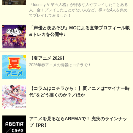
『Identity V 第五人格』が好きな人やプレイしたことある
人、全くプレイしたことがない人など、様々な4人を集め
てプレイしてみました！
「声優と夜あそび」MCによる直筆プロフィール帳
&トレカを公開中♪
【夏アニメ 2026】
2026年春アニメの情報はコチラで！
【コラムはコチラから！】夏アニメは“マイナー時
代”をどう描くのか？／ほか
アニメを見るならABEMAで！ 充実のラインナッ
プ【PR】