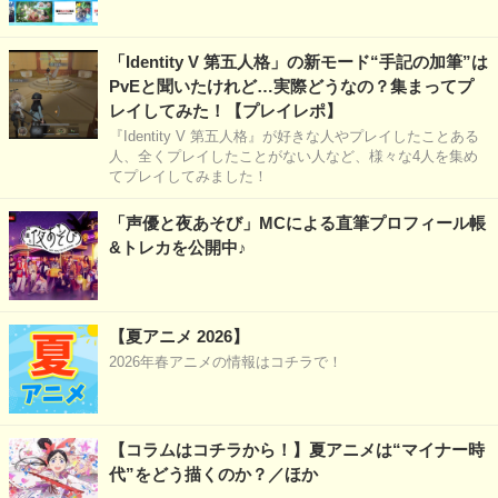
「Identity V 第五人格」の新モード“手記の加筆”は
PvEと聞いたけれど…実際どうなの？集まってプ
レイしてみた！【プレイレポ】
『Identity V 第五人格』が好きな人やプレイしたことある
人、全くプレイしたことがない人など、様々な4人を集め
てプレイしてみました！
「声優と夜あそび」MCによる直筆プロフィール帳
&トレカを公開中♪
【夏アニメ 2026】
2026年春アニメの情報はコチラで！
【コラムはコチラから！】夏アニメは“マイナー時
代”をどう描くのか？／ほか