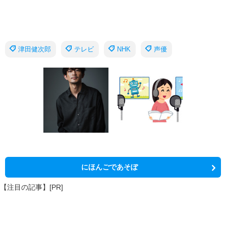
津田健次郎
テレビ
NHK
声優
にほんごであそぼ
【注目の記事】[PR]