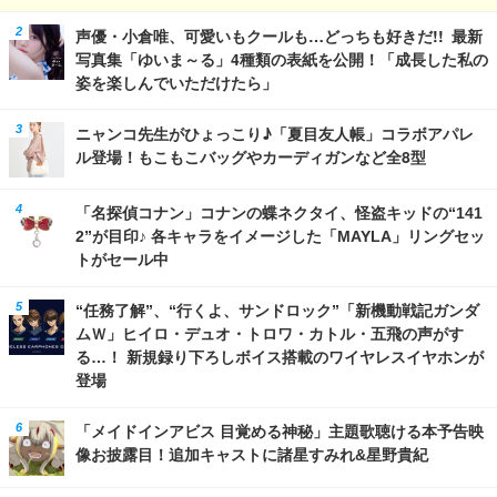
声優・小倉唯、可愛いもクールも…どっちも好きだ!! 最新
写真集「ゆいま～る」4種類の表紙を公開！「成長した私の
姿を楽しんでいただけたら」
ニャンコ先生がひょっこり♪「夏目友人帳」コラボアパレ
ル登場！もこもこバッグやカーディガンなど全8型
「名探偵コナン」コナンの蝶ネクタイ、怪盗キッドの“141
2”が目印♪ 各キャラをイメージした「MAYLA」リングセッ
トがセール中
“任務了解”、“行くよ、サンドロック”「新機動戦記ガンダ
ムＷ」ヒイロ・デュオ・トロワ・カトル・五飛の声がす
る…！ 新規録り下ろしボイス搭載のワイヤレスイヤホンが
登場
「メイドインアビス 目覚める神秘」主題歌聴ける本予告映
像お披露目！追加キャストに諸星すみれ&星野貴紀