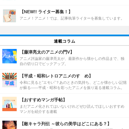
【NEW!! ライター募集！】
アニメ！アニメ！では、記事執筆ライターを募集しています。
連載コラム
【藤津亮太のアニメの門V】
アニメ評論家の藤津亮太が、最新作から懐かしの作品まで、独
自の切り口でピックアップ。
【平成・昭和レトロアニメのすゝめ】
令和に見ると“エモい”？あのときの気持ち、どこか懐かしい記憶
が蘇る――平成・昭和を彩ったアニメを振り返る連載コラム。
【おすすめマンガ手帖】
まだアニメ化されてはいないけれどぜひ読んでほしいおすすめ
マンガを紹介する連載
【敵キャラ列伝 ～彼らの美学はどこにある？】