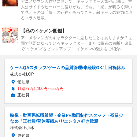
アニメやマンガ作品において、キャラクター人気や話題は、主
人公サイドやヒーローに偏りがち。でも、「光」が明るく輝い
て見えるのは「影」の存在があってこそ。敵キャラの魅力に迫
るコラム連載。
【私のイケメン図鑑】
アニメやマンガのキャラクターに恋したことはありますか？世
間で話題になっているキャラクター、または筆者の独断と偏見
で“イケメン”をピックアップ！ イケメンの魅力をご紹介♪
ゲームQAスタッフ/ゲームの品質管理/未経験OK/土日祝休み
株式会社LOP
愛知県
月給27万1,100円～55万円
正社員
映像・動画系転職希望・企業PR動画制作スタッフ・残業少
なめ「正社員/育休実績あり/エンタメ好き歓迎」
株式会社小林
愛知県