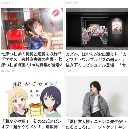
ト」デザインのグッズも!? ロー
を引く♪ トートバッグやポーチが
2026.8.5
2026.8.7
ソン限定グッズが登場！
登場
七瀬つむぎの長髪と短髪を収録!?
まどか、ほむらがお出迎え♪ 「ま
「学マス」有村麻央役の声優・七
どマギ〈ワルプルギスの廻天〉」
瀬つむぎ待望の1st写真集が登場♪
描き下ろしビジュアル登場！「サ
10月30日に発売
ンシャインシティプリンスホテ
2026.7.10
2026.8.4
ル」コラボ開催
「超かぐや姫！」初の公式スピン
「夏目友人帳」ニャンコ先生がい
オフ「超かぐやメシ！」連載開
たるところに…！ジャケットやシ