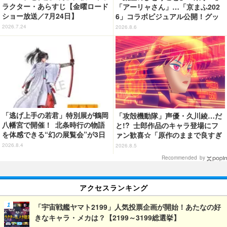
ラクター・あらすじ【金曜ロード
「アーリャさん」…「京まふ202
ショー放送／7月24日】
6」コラボビジュアル公開！グッ
ズなどの最新情報も
2026.7.24
2026.8.6
「逃げ上手の若君」特別展が鶴岡
「攻殻機動隊」声優・久川綾…だ
八幡宮で開催！ 北条時行の物語
と!? 士郎作品のキャラ登場にフ
を体感できる“幻の展覧会”が3日
ァン歓喜☆「原作のままで良すぎ
間限定で登場【8/28～30】
るな」「脳の処理が追いつかない
2026.8.4
2026.8.5
よお」…第5話【ネタバレあり反
Recommended by
応まとめ】
アクセスランキング
「宇宙戦艦ヤマト2199」人気投票企画が開始！あたなの好
きなキャラ・メカは？【2199～3199総選挙】