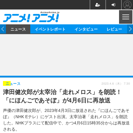
CL
ム
ニュース
イベントレポート
インタビュー
レビュー
ニュース
アニメ
映画/ドラマ
イベントレポート
マンガ
ノベル
アニメ
映画
インタビュー
音楽
声優
ライブ
舞台
スタッフ
声優
レビュー
2023.4.6（木） 7:30
ニュース
津田健次郎が太宰治「走れメロス」を朗読！
ゲーム
グッズ
海外イベント
ビジネス
俳優・タレント
アーティスト
アニメ
実写
動画
「にほんごであそぼ」が4月6日に再放送
イベント
海外
ビジネス
書評
イベント
アニメ
映画/ドラマ
連載・コラム
声優の津田健次郎が、2023年4月3日に放送された『にほんごであそ
ぼ』（NHK Eテレ）にゲスト出演。太宰治著「走れメロス」を朗読
ゲーム
座談会
アニメ！アニメ！TV
ABEMA Cafe
した。NHKプラスにて配信中で、かつ4月6日15時35分からは再放送
される。