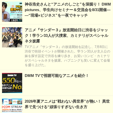
神谷浩史さんと“アニメのしごと”を深掘り！ DMM
pictures、学生向けセミナー＆交流会を8/31開催―
―“現場×ビジネス”を一夜でキャッチ
アニメ『サンダー３』放送開始日に渋谷をジャッ
ク！学ラン33人が大捜索、カミナリがスペシャル
ネタ披露
TVアニメ『サンダー３』の放送開始を記念し、7月8日に
渋谷で街頭イベントが開催された。学ラン33人が主人公の
妹を探す設定で渋谷を練り歩き、お笑いコンビ・カミナリ
がスペシャルネタを披露。ハプニングも笑いに変えて会場
を盛り上げた。
DMM TVで視聴可能なアニメを紹介！
2026年夏アニメは“戦わない異世界”が熱い！ 異世
界で見つける“頑張りすぎない生き方