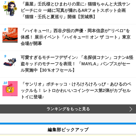
「薬屋」壬氏様とひまわりの里に♪ 猫猫ちゃんと大洗サン
ビーチに☆ 一緒に写真が撮れるARフォトスポット企画
「猫猫・壬氏と夏巡り」開催【茨城県】
「ハイキュー!!」西谷夕役の声優・岡本信彦が”リベロ”を
体感！ 展示イベント「ハイキュー!! オン ザ コート」東京
会場が開幕
可愛すぎるモチーフデザイン♪ 「名探偵コナン」コナン&怪
盗キッドのモチーフを表現！ 「MAYLA」パンプスがセー
ル実施中【30％オフセール】
「サンリオ」ポチャッコ・けろけろけろっぴ・あひるのペ
ックルも！ レトロかわいいコインケース第2弾がカプセル
トイに登場♪
ランキングをもっと見る
編集部ピックアップ