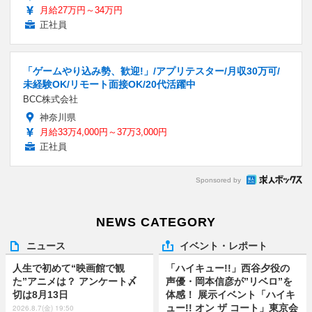
月給27万円～34万円
正社員
「ゲームやり込み勢、歓迎!」/アプリテスター/月収30万可/
未経験OK/リモート面接OK/20代活躍中
BCC株式会社
神奈川県
月給33万4,000円～37万3,000円
正社員
Sponsored by
NEWS CATEGORY
ニュース
イベント・レポート
人生で初めて“映画館で観
「ハイキュー!!」西谷夕役の
た”アニメは？ アンケート〆
声優・岡本信彦が”リベロ”を
切は8月13日
体感！ 展示イベント「ハイキ
ュー!! オン ザ コート」東京会
2026.8.7(金) 19:50