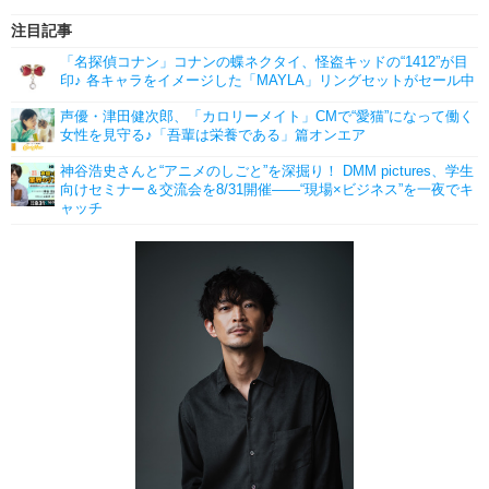
注目記事
「名探偵コナン」コナンの蝶ネクタイ、怪盗キッドの“1412”が目
印♪ 各キャラをイメージした「MAYLA」リングセットがセール中
声優・津田健次郎、「カロリーメイト」CMで“愛猫”になって働く
女性を見守る♪「吾輩は栄養である」篇オンエア
神谷浩史さんと“アニメのしごと”を深掘り！ DMM pictures、学生
向けセミナー＆交流会を8/31開催――“現場×ビジネス”を一夜でキ
ャッチ