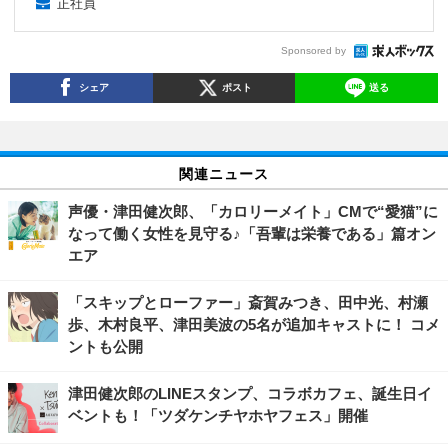
正社員
Sponsored by
シェア
ポスト
送る
関連ニュース
声優・津田健次郎、「カロリーメイト」CMで“愛猫”に
なって働く女性を見守る♪「吾輩は栄養である」篇オン
エア
「スキップとローファー」斎賀みつき、田中光、村瀬
歩、木村良平、津田美波の5名が追加キャストに！ コメ
ントも公開
津田健次郎のLINEスタンプ、コラボカフェ、誕生日イ
ベントも！「ツダケンチヤホヤフェス」開催