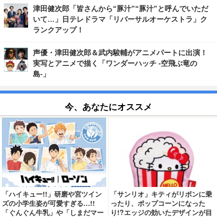
津田健次郎「皆さんから“豚汁”“豚汁”と呼んでいただ
いて…」日テレドラマ「リバーサルオーケストラ」ク
ランクアップ！
声優・津田健次郎＆武内駿輔がアニメパートに出演！
実写とアニメで描く「ワンダーハッチ -空飛ぶ竜の
島-」
今、あなたにオススメ
「ハイキュー!!」研磨や宮ツイン
「サンリオ」キティがリボンに乗
ズの小学生姿が可愛すぎる…!!
ったり、ポップコーンになった
「ぐんぐん牛乳」や「しまだマー
り!?エッジの効いたデザインが目