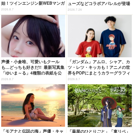
始！ツインエンジン新WEBマンガ
ューズなどコラボアパレルが登場
レーベル「ビビビコミック」創刊
♪
2026.8.7
2026.7.26
声優・小倉唯、可愛いもクール
「ガンダム」アムロ、シャア、カ
も…どっちも好きだ!! 最新写真集
ツ・レツ・キッカも！アニメの世
「ゆいま～る」4種類の表紙を公
界をPOPにまとうカラーグラフィ
開！「成長した私の姿を楽しんで
ックTシャツが新登場
2026.8.7
2026.8.7
いただけたら」
「モアナと伝説の海」声優・キャ
「薬屋のひとりごと」「東リベ」