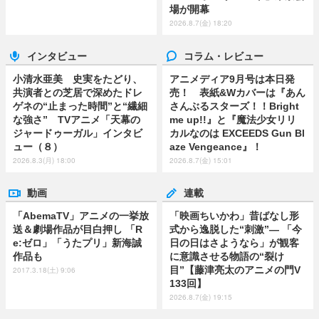
場が開幕
2026.8.7(金) 18:20
インタビュー
コラム・レビュー
小清水亜美 史実をたどり、
アニメディア9月号は本日発
共演者との芝居で深めたドレ
売！ 表紙&Wカバーは『あん
ゲネの“止まった時間”と“繊細
さんぶるスターズ！！Bright
な強さ” TVアニメ「天幕の
me up!!』と『魔法少女リリ
ジャードゥーガル」インタビ
カルなのは EXCEEDS Gun Bl
ュー（８）
aze Vengeance』！
2026.8.3(月) 18:00
2026.8.7(金) 15:01
動画
連載
「AbemaTV」アニメの一挙放
「映画ちいかわ」昔ばなし形
送＆劇場作品が目白押し 「R
式から逸脱した“刺激”― 「今
e:ゼロ」「うたプリ」新海誠
日の日はさようなら」が観客
作品も
に意識させる物語の“裂け
目”【藤津亮太のアニメの門V
2017.3.18(土) 9:06
133回】
2026.8.7(金) 19:15