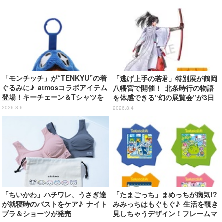
「モンチッチ」が“TENKYU”の着
「逃げ上手の若君」特別展が鶴岡
ぐるみに♪ atmosコラボアイテム
八幡宮で開催！ 北条時行の物語
登場！キーチェーン＆Tシャツを
を体感できる“幻の展覧会”が3日
展開
間限定で登場【8/28～30】
2026.8.6
2026.8.4
「ちいかわ」ハチワレ、うさぎ達
「たまごっち」まめっちが病気!?
が就寝時のバストをケア♪ ナイト
みみっちはもぐもぐ♪ 生活を覗き
ブラ＆ショーツが発売
見しちゃうデザイン！フレームマ