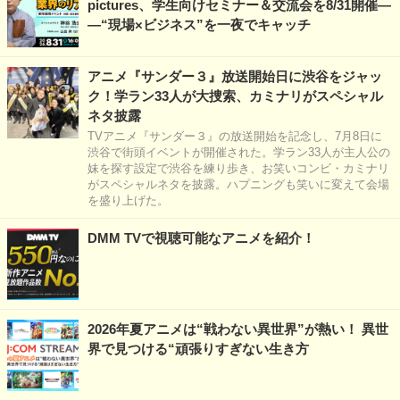
pictures、学生向けセミナー＆交流会を8/31開催―
―“現場×ビジネス”を一夜でキャッチ
アニメ『サンダー３』放送開始日に渋谷をジャッ
ク！学ラン33人が大捜索、カミナリがスペシャル
ネタ披露
TVアニメ『サンダー３』の放送開始を記念し、7月8日に
渋谷で街頭イベントが開催された。学ラン33人が主人公の
妹を探す設定で渋谷を練り歩き、お笑いコンビ・カミナリ
がスペシャルネタを披露。ハプニングも笑いに変えて会場
を盛り上げた。
DMM TVで視聴可能なアニメを紹介！
2026年夏アニメは“戦わない異世界”が熱い！ 異世
界で見つける“頑張りすぎない生き方