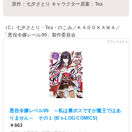
原作：七夕さとり キャラクター原案：Tea
（C）七夕さとり・Tea・のこみ／ＫＡＤＯＫＡＷＡ／
「悪役令嬢レベル99」製作委員会
悪役令嬢レベル99 ～私は裏ボスですが魔王ではあ
りません～ その１ (B's-LOG COMICS)
￥663