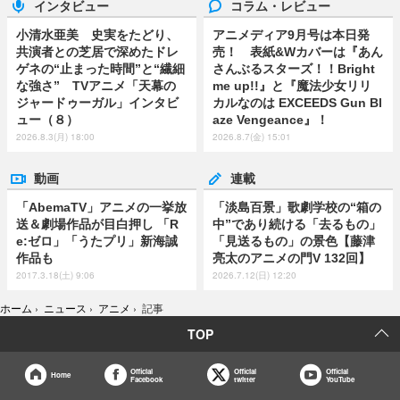
インタビュー
コラム・レビュー
小清水亜美 史実をたどり、
アニメディア9月号は本日発
共演者との芝居で深めたドレ
売！ 表紙&Wカバーは『あん
ゲネの“止まった時間”と“繊細
さんぶるスターズ！！Bright
な強さ” TVアニメ「天幕の
me up!!』と『魔法少女リリ
ジャードゥーガル」インタビ
カルなのは EXCEEDS Gun Bl
ュー（８）
aze Vengeance』！
2026.8.3(月) 18:00
2026.8.7(金) 15:01
動画
連載
「AbemaTV」アニメの一挙放
「淡島百景」歌劇学校の“箱の
送＆劇場作品が目白押し 「R
中”であり続ける「去るもの」
e:ゼロ」「うたプリ」新海誠
「見送るもの」の景色【藤津
作品も
亮太のアニメの門V 132回】
2017.3.18(土) 9:06
2026.7.12(日) 12:20
ホーム
›
ニュース
›
アニメ
›
記事
TOP
Official
Official
Official
Home
Facebook
twitter
YouTube