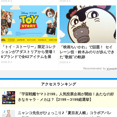
グネット「ぴたっとフレーム」登
2026.8.4
2026.8.5
場☆
「トイ・ストーリー」限定コレク
「映画ちいかわ」で話題！ セイ
ションがアダストリアから登場！
レーン役・鈴木みのりが歩んでき
6ブランドで全62アイテムを展
た“歌姫”の軌跡
開 店舗で購入するとオリジナル
2026.8.4
2026.8.4
マグネットをプレゼント☆
Recommended by
アクセスランキング
「宇宙戦艦ヤマト2199」人気投票企画が開始！あたなの好
きなキャラ・メカは？【2199～3199総選挙】
ニャンコ先生がひょっこり♪「夏目友人帳」コラボアパレ