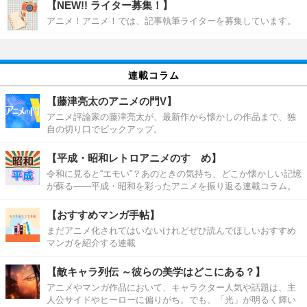
【NEW!! ライター募集！】
アニメ！アニメ！では、記事執筆ライターを募集しています。
連載コラム
【藤津亮太のアニメの門V】
アニメ評論家の藤津亮太が、最新作から懐かしの作品まで、独
自の切り口でピックアップ。
【平成・昭和レトロアニメのすゝめ】
令和に見ると“エモい”？あのときの気持ち、どこか懐かしい記憶
が蘇る――平成・昭和を彩ったアニメを振り返る連載コラム。
【おすすめマンガ手帖】
まだアニメ化されてはいないけれどぜひ読んでほしいおすすめ
マンガを紹介する連載
【敵キャラ列伝 ～彼らの美学はどこにある？】
アニメやマンガ作品において、キャラクター人気や話題は、主
人公サイドやヒーローに偏りがち。でも、「光」が明るく輝い