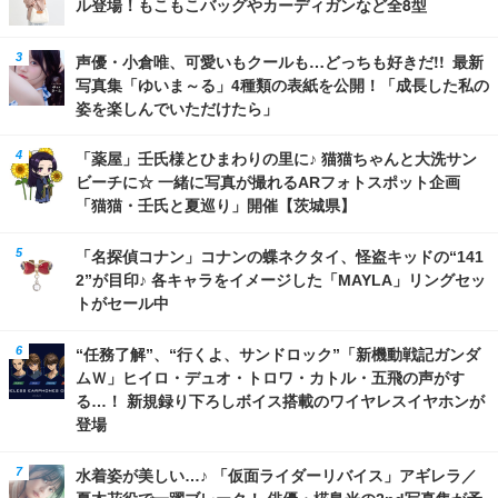
ル登場！もこもこバッグやカーディガンなど全8型
声優・小倉唯、可愛いもクールも…どっちも好きだ!! 最新
写真集「ゆいま～る」4種類の表紙を公開！「成長した私の
姿を楽しんでいただけたら」
「薬屋」壬氏様とひまわりの里に♪ 猫猫ちゃんと大洗サン
ビーチに☆ 一緒に写真が撮れるARフォトスポット企画
「猫猫・壬氏と夏巡り」開催【茨城県】
「名探偵コナン」コナンの蝶ネクタイ、怪盗キッドの“141
2”が目印♪ 各キャラをイメージした「MAYLA」リングセッ
トがセール中
“任務了解”、“行くよ、サンドロック”「新機動戦記ガンダ
ムＷ」ヒイロ・デュオ・トロワ・カトル・五飛の声がす
る…！ 新規録り下ろしボイス搭載のワイヤレスイヤホンが
登場
水着姿が美しい…♪ 「仮面ライダーリバイス」アギレラ／