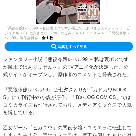
『悪役令嬢レベル99 ～私は裏ボスですが魔王ではありません～』ティザービ
ジュアル（C）七夕さとり・Tea・のこみ／ＫＡＤＯＫＡＷＡ／「悪役令嬢レ
ベル99」製作委員会
全 1 枚
写真をすべて見る
ファンタジー小説『悪役令嬢レベル99 ～私は裏ボスです
が魔王ではありません～』のTVアニメ化が決定した。公
式サイトがオープンし、原作者のコメントも発表された。
『悪役令嬢レベル99』は七夕さとりが「カドカワBOOK
S」にて刊行中の小説が原作。「B's-LOG COMICS」では
コミカライズも刊行されており、メディアミックスで人気
を博している。
乙女ゲーム「ヒカユウ」の悪役令嬢・ユミエラに転生して
しまった主人公。実はユミエラは、魔王を倒したあとに登