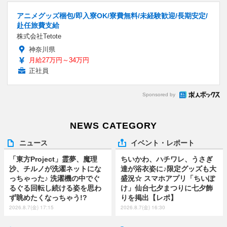
アニメグッズ梱包/即入寮OK/寮費無料/未経験歓迎/長期安定/
赴任旅費支給
株式会社Tetote
神奈川県
月給27万円～34万円
正社員
Sponsored by
NEWS CATEGORY
ニュース
イベント・レポート
「東方Project」霊夢、魔理
ちいかわ、ハチワレ、うさぎ
沙、チルノが洗濯ネットにな
達が浴衣姿に♪限定グッズも大
っちゃった♪ 洗濯機の中でぐ
盛況☆ スマホアプリ「ちいぽ
るぐる回転し続ける姿を思わ
け」仙台七夕まつりに七夕飾
ず眺めたくなっちゃう!?
りを掲出【レポ】
2026.8.7(金) 17:15
2026.8.7(金) 16:30