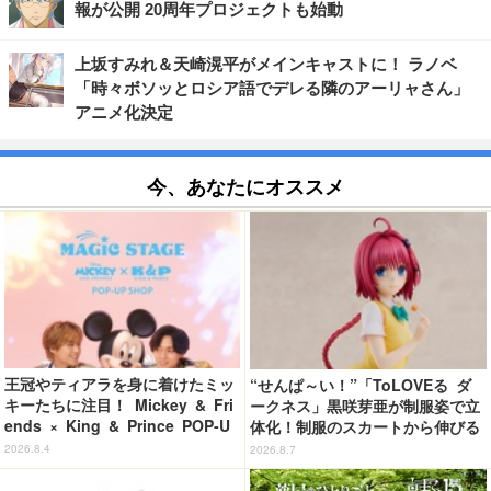
報が公開 20周年プロジェクトも始動
上坂すみれ＆天崎滉平がメインキャストに！ ラノベ
「時々ボソッとロシア語でデレる隣のアーリャさん」
アニメ化決定
今、あなたにオススメ
王冠やティアラを身に着けたミッ
“せんぱ～い！”「ToLOVEる ダ
キーたちに注目！ Mickey & Fri
ークネス」黒咲芽亜が制服姿で立
ends × King & Prince POP-U
体化！制服のスカートから伸びる
P SHOP「MAGIC STAGE」に新
下半身のプロポーションの再現が
2026.8.4
2026.8.7
商品登場
アツい！