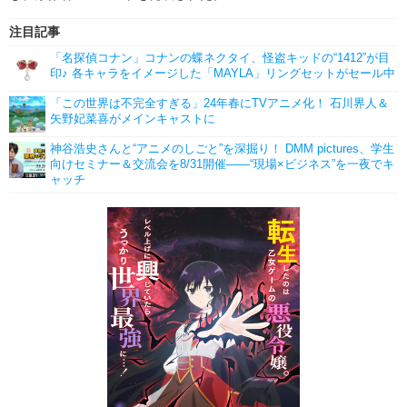
注目記事
「名探偵コナン」コナンの蝶ネクタイ、怪盗キッドの“1412”が目
印♪ 各キャラをイメージした「MAYLA」リングセットがセール中
「この世界は不完全すぎる」24年春にTVアニメ化！ 石川界人＆
矢野妃菜喜がメインキャストに
神谷浩史さんと“アニメのしごと”を深掘り！ DMM pictures、学生
向けセミナー＆交流会を8/31開催――“現場×ビジネス”を一夜でキ
ャッチ