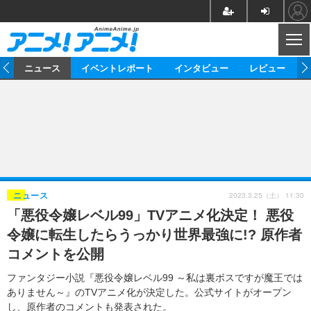
CL
ム
ニュース
イベントレポート
インタビュー
レビュー
ニュース
アニメ
映画/ドラマ
イベントレポート
マンガ
ノベル
アニメ
映画
インタビュー
音楽
声優
ライブ
舞台
スタッフ
声優
レビュー
2023.3.25（土） 11:30
ニュース
「悪役令嬢レベル99」TVアニメ化決定！ 悪役
ゲーム
グッズ
海外イベント
ビジネス
俳優・タレント
アーティスト
アニメ
実写
動画
令嬢に転生したらうっかり世界最強に!? 原作者
イベント
海外
ビジネス
書評
イベント
アニメ
映画/ドラマ
連載・コラム
コメントを公開
ゲーム
座談会
アニメ！アニメ！TV
ABEMA Cafe
ファンタジー小説『悪役令嬢レベル99 ～私は裏ボスですが魔王では
ありません～』のTVアニメ化が決定した。公式サイトがオープン
し、原作者のコメントも発表された。