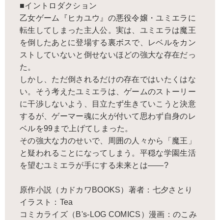
■イントロダクション
乙女ゲーム『ヒカユウ』の悪役令嬢・ユミエラに
転生してしまった主人公。実は、ユミエラは魔王
を倒したあとに登場する裏ボスで、レベルをカン
ストしていないと倒せないほどの強大な存在だっ
た。
しかし、ただ倒されるだけの存在ではいたくはな
い。そう考えたユミエラは、ゲームのストーリー
に干渉しないよう、目立たず生きていこうと決意
するが、ゲーマー魂に火が付いて思わず自身のレ
ベルを99まで上げてしまった。
その強大な力のせいで、周囲の人々から「魔王」
と疑われることになってしまう。平穏な学園生活
を望むユミエラが手にする未来とは――?
原作小説（カドカワBOOKS）著者：七夕さとり
イラスト：Tea
コミカライズ（B's-LOG COMICS）漫画：のこみ