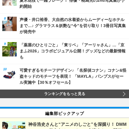
夏木花役で一躍ブレーク！ 俳優・椛島光の2nd写真集が予
約開始
声優・井口裕香、大自然の水着姿からムーディーなホテル
まで…♪ グラマラス＆妖艶な“今”を切り取り！3冊目写真集
が発売中
「薬屋のひとりごと」「東リベ」「アーリャさん」…「京
まふ2026」コラボビジュアル公開！グッズなどの最新情報
も
可愛すぎるモチーフデザイン♪ 「名探偵コナン」コナン&怪
盗キッドのモチーフを表現！ 「MAYLA」パンプスがセー
ル実施中【30％オフセール】
ランキングをもっと見る
編集部ピックアップ
神谷浩史さんと“アニメのしごと”を深掘り！ DMM