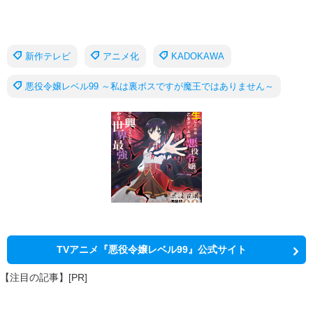
新作テレビ
アニメ化
KADOKAWA
悪役令嬢レベル99 ～私は裏ボスですが魔王ではありません～
TVアニメ『悪役令嬢レベル99』公式サイト
【注目の記事】[PR]