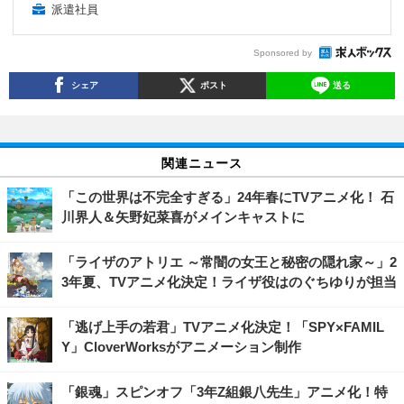
派遣社員
Sponsored by
シェア
ポスト
送る
関連ニュース
「この世界は不完全すぎる」24年春にTVアニメ化！ 石
川界人＆矢野妃菜喜がメインキャストに
「ライザのアトリエ ～常闇の女王と秘密の隠れ家～」2
3年夏、TVアニメ化決定！ライザ役はのぐちゆりが担当
「逃げ上手の若君」TVアニメ化決定！「SPY×FAMIL
Y」CloverWorksがアニメーション制作
「銀魂」スピンオフ「3年Z組銀八先生」アニメ化！特