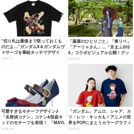
“切り札は最後まで取っておくも
「薬屋のひとりごと」「東リベ」
のだよ…”ガンダムX＆ガンダムヴ
「アーリャさん」…「京まふ202
ァサーゴを筆絵タッチでデザイ
6」コラボビジュアル公開！グッ
ン！「ガンダムX」Tシャツ発売
ズなどの最新情報も
2026.8.1
2026.8.6
可愛すぎるモチーフデザイン♪
「ガンダム」アムロ、シャア、カ
「名探偵コナン」コナン&怪盗キ
ツ・レツ・キッカも！アニメの世
ッドのモチーフを表現！ 「MAYL
界をPOPにまとうカラーグラフィ
A」パンプスがセール実施中【3
ックTシャツが新登場
2026.8.6
2026.8.7
0％オフセール】