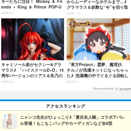
キーたちに注目！ Mickey & Fri
からムーディーなホテルまで…♪
ends × King & Prince POP-U
グラマラス＆妖艶な“今”を切り取
P SHOP「MAGIC STAGE」に新
り！3冊目写真集が発売中
2026.8.4
2026.7.15
商品登場
キャミソール姿がセクシー&グラ
「東方Project」霊夢、魔理沙、
マラス♪ 「ハイスクールD×D」15
チルノが洗濯ネットになっちゃっ
周年バージョンのリアス＆朱乃の
た♪ 洗濯機の中でぐるぐる回転し
フィギュアがリニューアルパッケ
続ける姿を思わず眺めたくなっち
2026.8.7
2026.8.7
ージで登場！
ゃう!?
Recommended by
アクセスランキング
ニャンコ先生がひょっこり♪「夏目友人帳」コラボアパレ
ル登場！もこもこバッグやカーディガンなど全8型