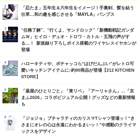
「忍たま」五年生＆六年生をイメージ！手裏剣、髪を結う
仕草…和の趣を感じさせる「MAYLA」パンプス
“任務了解”、“行くよ、サンドロック”「新機動戦記ガンダ
ムＷ」ヒイロ・デュオ・トロワ・カトル・五飛の声がす
る…！ 新規録り下ろしボイス搭載のワイヤレスイヤホンが
登場
ハローキティや、ポチャッコら“はぴだんぶい”がレトロ可
愛いキッチンアイテムに♪約90商品が登場【212 KITCHEN
STORE】
「薬屋のひとりごと」「東リベ」「アーリャさん」…「京
まふ2026」コラボビジュアル公開！グッズなどの最新情報
も
「ジョジョ」ブチャラティのカリスマTシャツ登場ッ！“き
さまにオレの心は永遠にわかるまいッ！”や感動のクライマ
ックスをデザイン