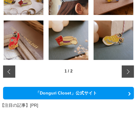
‹
1
/
2
「Donguri Closet」公式サイト
【注目の記事】[PR]