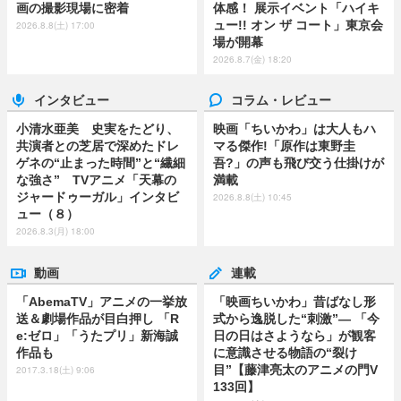
画の撮影現場に密着
体感！ 展示イベント「ハイキ
ュー!! オン ザ コート」東京会
2026.8.8(土) 17:00
場が開幕
2026.8.7(金) 18:20
インタビュー
コラム・レビュー
小清水亜美 史実をたどり、
映画「ちいかわ」は大人もハ
共演者との芝居で深めたドレ
マる傑作!「原作は東野圭
ゲネの“止まった時間”と“繊細
吾?」の声も飛び交う仕掛けが
な強さ” TVアニメ「天幕の
満載
ジャードゥーガル」インタビ
2026.8.8(土) 10:45
ュー（８）
2026.8.3(月) 18:00
動画
連載
「AbemaTV」アニメの一挙放
「映画ちいかわ」昔ばなし形
送＆劇場作品が目白押し 「R
式から逸脱した“刺激”― 「今
e:ゼロ」「うたプリ」新海誠
日の日はさようなら」が観客
作品も
に意識させる物語の“裂け
目”【藤津亮太のアニメの門V
2017.3.18(土) 9:06
133回】