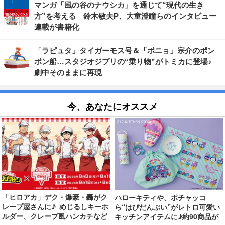
マンガ「風の谷のナウシカ」を通じて“現代の生き
方”を考える 鈴木敏夫P、大童澄瞳らのインタビュー
連載が書籍化
「ラピュタ」タイガーモス号＆「ポニョ」宗介のポン
ポン船…スタジオジブリの“乗り物”がトミカに登場♪
劇中そのままに再現
今、あなたにオススメ
「ヒロアカ」デク・爆豪・轟がク
ハローキティや、ポチャッコ
レープ屋さんに♪ めじるしキーホ
ら“はぴだんぶい”がレトロ可愛い
ルダー、クレープ風ハンカチなど
キッチンアイテムに♪約90商品が