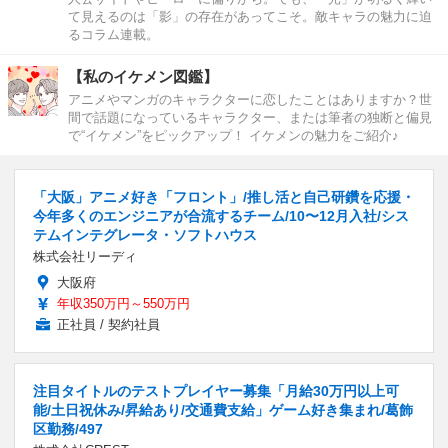
て見えるのは「影」の存在があってこそ。敵キャラの魅力に迫
るコラム連載。
【私のイケメン図鑑】
アニメやマンガのキャラクターに恋したことはありますか？世
間で話題になっているキャラクター、または筆者の独断と偏見
で“イケメン”をピックアップ！ イケメンの魅力をご紹介♪
「大阪」アニメ好き「フロント」/推し活と自己研鑽を応援・
今年多くのエンジニアが合流するチーム/10〜12月入社/シス
テムインテグレータ・ソフトハウス
株式会社リーディ
大阪府
年収350万円～550万円
正社員 / 契約社員
注目タイトルのテストプレイヤー募集「月給30万円以上可
能/土日祝休み/昇給あり/交通費支給」ゲーム好き集まれ/葛飾
区勤務/497