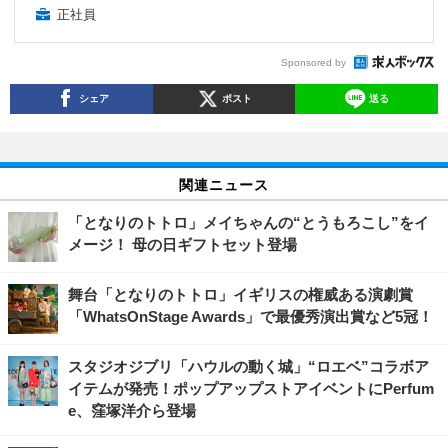
正社員
Sponsored by
シェア
ポスト
送る
関連ニュース
「となりのトトロ」メイちゃんの“とうもろこし”をイ
メージ！ 母の日ギフトセット登場
舞台「となりのトトロ」イギリスの権威ある演劇賞
「WhatsOnStage Awards」で最優秀演出賞など5冠！
スタジオジブリ「ハウルの動く城」“ロエベ”コラボア
イテムが発売！ポップアップストアイベントにPerfum
e、窪塚洋介ら登場