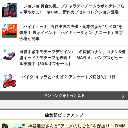
「ジョジョ 黄金の風」ブチャラティチームやポルナレフら
を華やかに♪ 「glamb」新作カプセルコレクション登場
「ハイキュー!!」西谷夕役の声優・岡本信彦が”リベロ”を
体感！ 展示イベント「ハイキュー!! オン ザ コート」東京
会場が開幕
可愛すぎるモチーフデザイン♪ 「名探偵コナン」コナン&怪
盗キッドのモチーフを表現！ 「MAYLA」パンプスがセー
ル実施中【30％オフセール】
“バイク”キャラといえば？ アンケート〆切は8月11日
ランキングをもっと見る
編集部ピックアップ
神谷浩史さんと“アニメのしごと”を深掘り！ DMM