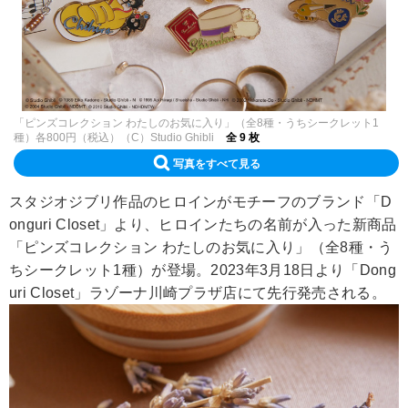
「ピンズコレクション わたしのお気に入り」（全8種・うちシークレット1
種）各800円（税込）（C）Studio Ghibli
全 9 枚
写真をすべて見る
スタジオジブリ作品のヒロインがモチーフのブランド「D
onguri Closet」より、ヒロインたちの名前が入った新商品
「ピンズコレクション わたしのお気に入り」（全8種・う
ちシークレット1種）が登場。2023年3月18日より「Dong
uri Closet」ラゾーナ川崎プラザ店にて先行発売される。