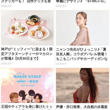
ステッカーも！ 旧作グッズも登
華麗にデザイン♪ 「STRICT-G」
場のPOP-UPショップが開催
Tシャツなどミニコレクション登
2026.8.8
2026.8.7
場
神戸が“ミッフィー”に染まる！限
ニャンコ先生がひょっこり♪「夏
定アフタヌーンティーやマカロン
目友人帳」コラボアパレル登場！
が登場♪【9月30日まで】
もこもこバッグやカーディガンな
ど全8型
2026.8.8
2026.8.6
王冠やティアラを身に着けたミッ
声優・井口裕香、大自然の水着姿