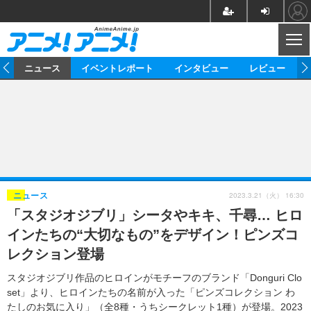
CL
ム
ニュース
イベントレポート
インタビュー
レビュー
ニュース
アニメ
映画/ドラマ
イベントレポート
マンガ
ノベル
アニメ
映画
インタビュー
音楽
声優
ライブ
舞台
スタッフ
声優
レビュー
2023.3.21（火） 16:30
ニュース
「スタジオジブリ」シータやキキ、千尋… ヒロ
ゲーム
グッズ
海外イベント
ビジネス
俳優・タレント
アーティスト
アニメ
実写
動画
インたちの“大切なもの”をデザイン！ピンズコ
イベント
海外
ビジネス
書評
イベント
アニメ
映画/ドラマ
連載・コラム
レクション登場
ゲーム
座談会
アニメ！アニメ！TV
ABEMA Cafe
スタジオジブリ作品のヒロインがモチーフのブランド「Donguri Clo
set」より、ヒロインたちの名前が入った「ピンズコレクション わ
たしのお気に入り」（全8種・うちシークレット1種）が登場。2023