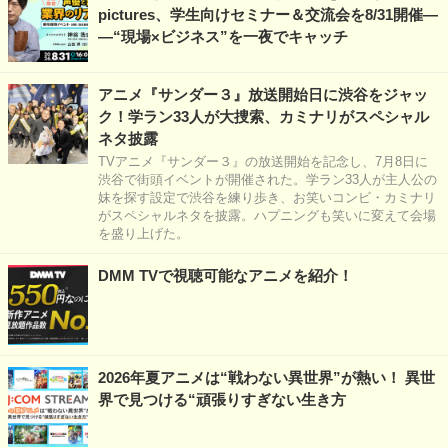
pictures、学生向けセミナー＆交流会を8/31開催―
―“現場×ビジネス”を一夜でキャッチ
アニメ『サンダー３』放送開始日に渋谷をジャッ
ク！学ラン33人が大捜索、カミナリがスペシャル
ネタ披露
TVアニメ『サンダー３』の放送開始を記念し、7月8日に
渋谷で街頭イベントが開催された。学ラン33人が主人公の
妹を探す設定で渋谷を練り歩き、お笑いコンビ・カミナリ
がスペシャルネタを披露。ハプニングも笑いに変えて会場
を盛り上げた。
DMM TVで視聴可能なアニメを紹介！
2026年夏アニメは“戦わない異世界”が熱い！ 異世
界で見つける“頑張りすぎない生き方