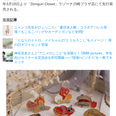
年3月18日より「Donguri Closet」ラゾーナ川崎プラザ店にて先行発
売される。
注目記事
ニャンコ先生がひょっこり♪「夏目友人帳」コラボアパレル登
場！もこもこバッグやカーディガンなど全8型
「となりのトトロ」メイちゃんの“とうもろこし”をイメージ！ 母
の日ギフトセット登場
神谷浩史さんと“アニメのしごと”を深掘り！ DMM pictures、学生
向けセミナー＆交流会を8/31開催――“現場×ビジネス”を一夜でキ
ャッチ