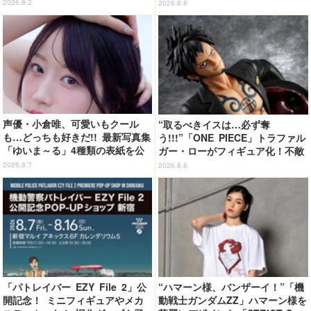
限定グッズ＆コラボクレープが登
登場【212 KITCHEN STORE】
2026.8.2
2026.8.8
場
声優・小倉唯、可愛いもクール
“取るべきイスは…必ず奪
も…どっちも好きだ!! 最新写真集
う!!!”「ONE PIECE」トラファル
「ゆいま～る」4種類の表紙を公
ガー・ローがフィギュア化！不敵
開！「成長した私の姿を楽しんで
な笑みを浮かべた表情に注目
2026.8.7
2026.8.8
いただけたら」
「パトレイバー EZY File 2」公
“ハマーン様、バンザーイ！”「機
開記念！ ミニフィギュアやメカ
動戦士ガンダムZZ」ハマーン様を