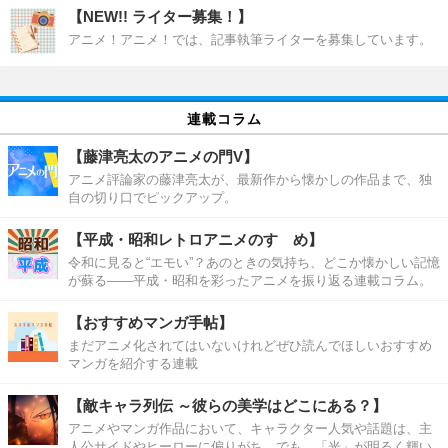
【NEW!! ライター募集！】
アニメ！アニメ！では、記事執筆ライターを募集しています。
連載コラム
【藤津亮太のアニメの門V】
アニメ評論家の藤津亮太が、最新作から懐かしの作品まで、独
自の切り口でピックアップ。
【平成・昭和レトロアニメのすゝめ】
令和に見ると“エモい”？あのときの気持ち、どこか懐かしい記憶
が蘇る――平成・昭和を彩ったアニメを振り返る連載コラム。
【おすすめマンガ手帖】
まだアニメ化されてはいないけれどぜひ読んでほしいおすすめ
マンガを紹介する連載
【敵キャラ列伝 ～彼らの美学はどこにある？】
アニメやマンガ作品において、キャラクター人気や話題は、主
人公サイドやヒーローに偏りがち。でも、「光」が明るく輝い