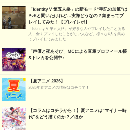
「Identity V 第五人格」の新モード“手記の加筆”は
PvEと聞いたけれど…実際どうなの？集まってプ
レイしてみた！【プレイレポ】
『Identity V 第五人格』が好きな人やプレイしたことある
人、全くプレイしたことがない人など、様々な4人を集め
てプレイしてみました！
「声優と夜あそび」MCによる直筆プロフィール帳
&トレカを公開中♪
【夏アニメ 2026】
2026年春アニメの情報はコチラで！
【コラムはコチラから！】夏アニメは“マイナー時
代”をどう描くのか？／ほか