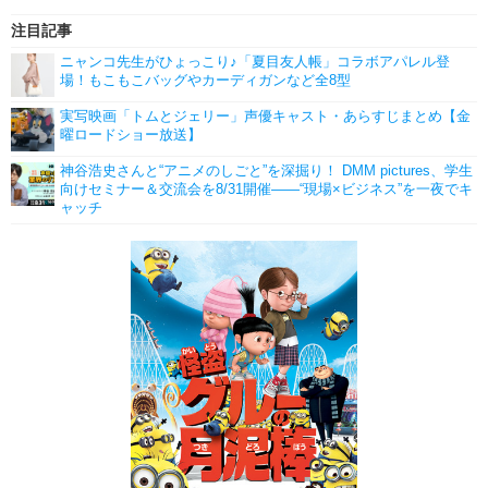
注目記事
ニャンコ先生がひょっこり♪「夏目友人帳」コラボアパレル登
場！もこもこバッグやカーディガンなど全8型
実写映画「トムとジェリー」声優キャスト・あらすじまとめ【金
曜ロードショー放送】
神谷浩史さんと“アニメのしごと”を深掘り！ DMM pictures、学生
向けセミナー＆交流会を8/31開催――“現場×ビジネス”を一夜でキ
ャッチ