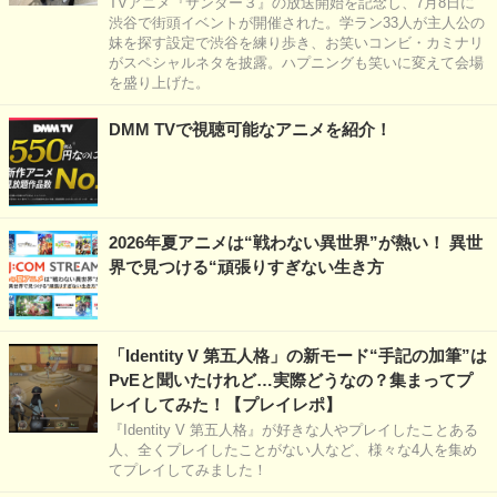
TVアニメ『サンダー３』の放送開始を記念し、7月8日に
渋谷で街頭イベントが開催された。学ラン33人が主人公の
妹を探す設定で渋谷を練り歩き、お笑いコンビ・カミナリ
がスペシャルネタを披露。ハプニングも笑いに変えて会場
を盛り上げた。
DMM TVで視聴可能なアニメを紹介！
2026年夏アニメは“戦わない異世界”が熱い！ 異世
界で見つける“頑張りすぎない生き方
「Identity V 第五人格」の新モード“手記の加筆”は
PvEと聞いたけれど…実際どうなの？集まってプ
レイしてみた！【プレイレポ】
『Identity V 第五人格』が好きな人やプレイしたことある
人、全くプレイしたことがない人など、様々な4人を集め
てプレイしてみました！