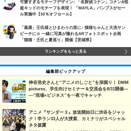
可愛すぎるモチーフデザイン♪ 「名探偵コナン」コナン&怪
盗キッドのモチーフを表現！ 「MAYLA」パンプスがセー
ル実施中【30％オフセール】
「薬屋」壬氏様とひまわりの里に♪ 猫猫ちゃんと大洗サン
ビーチに☆ 一緒に写真が撮れるARフォトスポット企画
「猫猫・壬氏と夏巡り」開催【茨城県】
ランキングをもっと見る
編集部ピックアップ
神谷浩史さんと“アニメのしごと”を深掘り！ DMM
pictures、学生向けセミナー＆交流会を8/31開催―
―“現場×ビジネス”を一夜でキャッチ
アニメ『サンダー３』放送開始日に渋谷をジャッ
ク！学ラン33人が大捜索、カミナリがスペシャル
ネタ披露