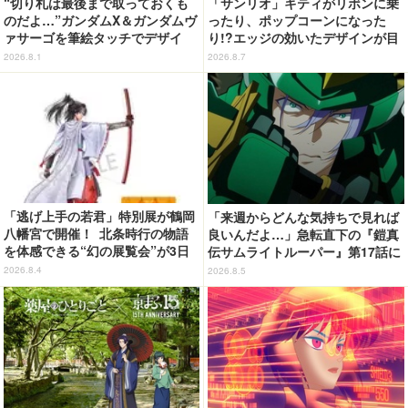
“切り札は最後まで取っておくも
「サンリオ」キティがリボンに乗
のだよ…”ガンダムX＆ガンダムヴ
ったり、ポップコーンになった
ァサーゴを筆絵タッチでデザイ
り!?エッジの効いたデザインが目
ン！「ガンダムX」Tシャツ発売
を引く♪ トートバッグやポーチが
2026.8.1
2026.8.7
登場
「逃げ上手の若君」特別展が鶴岡
「来週からどんな気持ちで見れば
八幡宮で開催！ 北条時行の物語
良いんだよ…」急転直下の『鎧真
を体感できる“幻の展覧会”が3日
伝サムライトルーパー』第17話に
間限定で登場【8/28～30】
感情の追いつかない視聴者が続
2026.8.4
2026.8.5
出…【ネタバレあり反応まとめ】