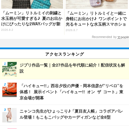
「ムーミン」リトルミイの刺繍と
「ムーミン」リトルミイと一緒に
水玉柄が可愛すぎる♪ 夏のお出か
身軽にお出かけ♪ ワンポイントで
けにぴったりな2WAYバッグが新
光るキュートな水玉柄スマホショ
登場
ルダーが新登場！
2026.8.2
2026.8.7
Recommended by
アクセスランキング
ジブリ作品一覧｜全27作品を年代順に紹介！配信状況も解
説
「ハイキュー!!」西谷夕役の声優・岡本信彦が”リベロ”を
体感！ 展示イベント「ハイキュー!! オン ザ コート」東
京会場が開幕
ニャンコ先生がひょっこり♪「夏目友人帳」コラボアパレ
ル登場！もこもこバッグやカーディガンなど全8型