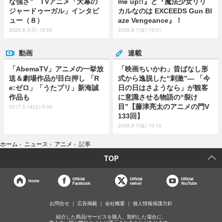
な強さ” TVアニメ「天幕の
me up!!』と『魔法少女リリ
ジャードゥーガル」インタビ
カルなのは EXCEEDS Gun Bl
ュー（８）
aze Vengeance』！
2026.8.3(月) 18:00
2026.8.7(金) 15:01
動画
連載
「AbemaTV」アニメの一挙放
「映画ちいかわ」昔ばなし形
送＆劇場作品が目白押し 「R
式から逸脱した“刺激”― 「今
e:ゼロ」「うたプリ」新海誠
日の日はさようなら」が観客
作品も
に意識させる物語の“裂け
目”【藤津亮太のアニメの門V
2017.3.18(土) 9:06
133回】
2026.8.7(金) 19:15
ホーム
›
ニュース
›
アニメ
›
記事
TOP
Official
Official
Official
Home
Facebook
twitter
YouTube
お問合せ
広告掲載
会社概要
個人情報保護方針
紹介した商品/サービスを購入、契約した場合に、