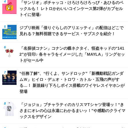
「サンリオ」ポチャッコ・けろけろけろっぴ・あひるのペ
ックルも！ レトロかわいいコインケース第2弾がカプセル
トイに登場♪
ジブリ映画「借りぐらしのアリエッティ」の配信はどこで
見れる？無料視聴できるサービス・サブスクを紹介！
「名探偵コナン」コナンの蝶ネクタイ、怪盗キッドの“141
2”が目印♪ 各キャラをイメージした「MAYLA」リングセッ
トがセール中
“任務了解”、“行くよ、サンドロック”「新機動戦記ガンダ
ムＷ」ヒイロ・デュオ・トロワ・カトル・五飛の声がす
る…！ 新規録り下ろしボイス搭載のワイヤレスイヤホンが
登場
「ジョジョ」ブチャラティのカリスマTシャツ登場ッ！“き
さまにオレの心は永遠にわかるまいッ！”や感動のクライマ
ックスをデザイン