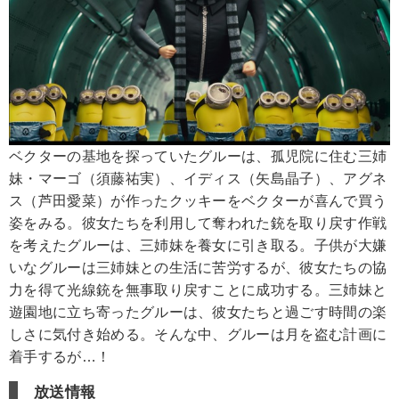
ベクターの基地を探っていたグルーは、孤児院に住む三姉
妹・マーゴ（須藤祐実）、イディス（矢島晶子）、アグネ
ス（芦田愛菜）が作ったクッキーをベクターが喜んで買う
姿をみる。彼女たちを利用して奪われた銃を取り戻す作戦
を考えたグルーは、三姉妹を養女に引き取る。子供が大嫌
いなグルーは三姉妹との生活に苦労するが、彼女たちの協
力を得て光線銃を無事取り戻すことに成功する。三姉妹と
遊園地に立ち寄ったグルーは、彼女たちと過ごす時間の楽
しさに気付き始める。そんな中、グルーは月を盗む計画に
着手するが…！
放送情報