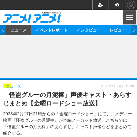
CL
ム
ニュース
イベントレポート
インタビュー
レビュー
ニュース
アニメ
映画/ドラマ
イベントレポート
マンガ
ノベル
アニメ
映画
インタビュー
音楽
声優
ライブ
舞台
スタッフ
声優
レビュー
2023.2.17（金） 16:30
ニュース
「怪盗グルーの月泥棒」声優キャスト・あらす
ゲーム
グッズ
海外イベント
ビジネス
俳優・タレント
アーティスト
アニメ
実写
動画
じまとめ【金曜ロードショー放送】
イベント
海外
ビジネス
書評
イベント
アニメ
映画/ドラマ
連載・コラム
2023年2月17日21時からの「金曜ロードショー」にて、コメディー
映画『怪盗グルーの月泥棒』が本編ノーカット放送。こちらでは、
ゲーム
座談会
アニメ！アニメ！TV
ABEMA Cafe
『怪盗グルーの月泥棒』のあらすじ、キャスト声優などをまとめて
紹介する。