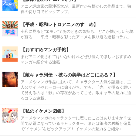
アニメ評論家の藤津亮太が、最新作から懐かしの作品まで、独
自の切り口でピックアップ。
【平成・昭和レトロアニメのすゝめ】
令和に見ると“エモい”？あのときの気持ち、どこか懐かしい記憶
が蘇る――平成・昭和を彩ったアニメを振り返る連載コラム。
【おすすめマンガ手帖】
まだアニメ化されてはいないけれどぜひ読んでほしいおすすめ
マンガを紹介する連載
【敵キャラ列伝 ～彼らの美学はどこにある？】
アニメやマンガ作品において、キャラクター人気や話題は、主
人公サイドやヒーローに偏りがち。でも、「光」が明るく輝い
て見えるのは「影」の存在があってこそ。敵キャラの魅力に迫
るコラム連載。
【私のイケメン図鑑】
アニメやマンガのキャラクターに恋したことはありますか？世
間で話題になっているキャラクター、または筆者の独断と偏見
で“イケメン”をピックアップ！ イケメンの魅力をご紹介♪