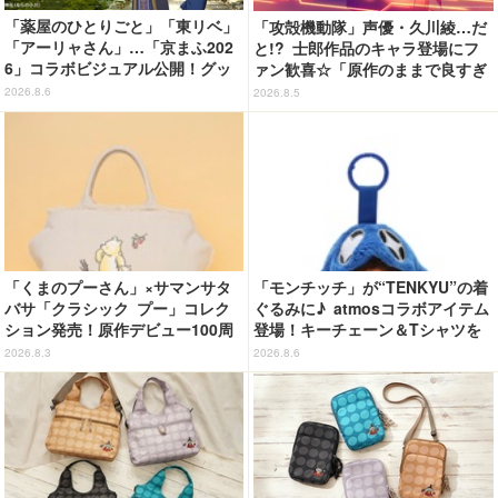
「薬屋のひとりごと」「東リベ」
「攻殻機動隊」声優・久川綾…だ
「アーリャさん」…「京まふ202
と!? 士郎作品のキャラ登場にフ
6」コラボビジュアル公開！グッ
ァン歓喜☆「原作のままで良すぎ
ズなどの最新情報も
るな」「脳の処理が追いつかない
2026.8.6
2026.8.5
よお」…第5話【ネタバレあり反
応まとめ】
「くまのプーさん」×サマンサタ
「モンチッチ」が“TENKYU”の着
バサ「クラシック プー」コレク
ぐるみに♪ atmosコラボアイテム
ション発売！原作デビュー100周
登場！キーチェーン＆Tシャツを
年記念でハンドバッグや財布など
展開
2026.8.3
2026.8.6
全6種が登場