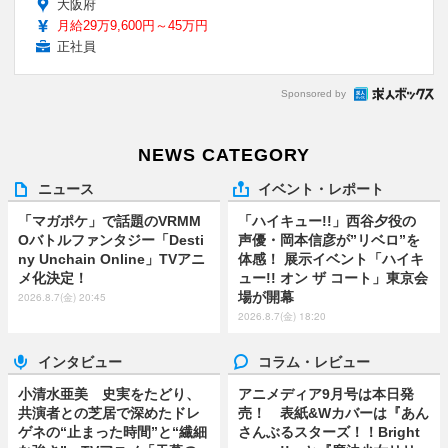
大阪府
月給29万9,600円～45万円
正社員
Sponsored by
NEWS CATEGORY
ニュース
イベント・レポート
「マガポケ」で話題のVRMM
「ハイキュー!!」西谷夕役の
Oバトルファンタジー「Desti
声優・岡本信彦が”リベロ”を
ny Unchain Online」TVアニ
体感！ 展示イベント「ハイキ
メ化決定！
ュー!! オン ザ コート」東京会
場が開幕
2026.8.7(金) 20:45
2026.8.7(金) 18:20
インタビュー
コラム・レビュー
小清水亜美 史実をたどり、
アニメディア9月号は本日発
共演者との芝居で深めたドレ
売！ 表紙&Wカバーは『あん
ゲネの“止まった時間”と“繊細
さんぶるスターズ！！Bright