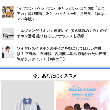
“イヤホン・ヘッドホン”キャラといえば？ 3位「ヒロ
アカ」耳郎響香、2位「ハイキュー!!」月島蛍、1位は…
＜22年版＞
「エヴァンゲリオン」綾波レイ（CV.林原めぐみ）のイ
ヤホン登場 撮りおろしアナウンスも収録
ワイヤレスイヤホンのボイスを担当してほしい声優
は？ 下野紘、石田彰、古川慎…耳元で囁かれたい声優
陣がランクイン！【#声の日】
今、あなたにオススメ