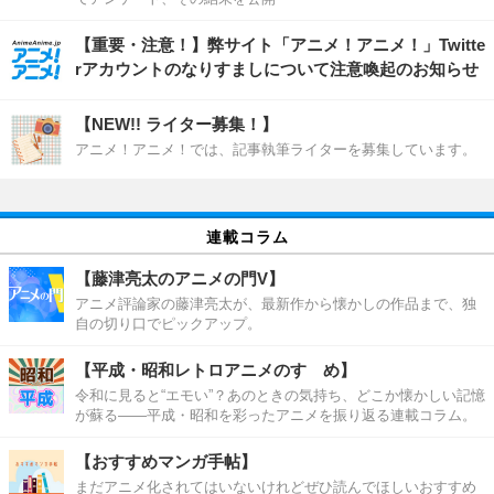
【重要・注意！】弊サイト「アニメ！アニメ！」Twitte
rアカウントのなりすましについて注意喚起のお知らせ
【NEW!! ライター募集！】
アニメ！アニメ！では、記事執筆ライターを募集しています。
連載コラム
【藤津亮太のアニメの門V】
アニメ評論家の藤津亮太が、最新作から懐かしの作品まで、独
自の切り口でピックアップ。
【平成・昭和レトロアニメのすゝめ】
令和に見ると“エモい”？あのときの気持ち、どこか懐かしい記憶
が蘇る――平成・昭和を彩ったアニメを振り返る連載コラム。
【おすすめマンガ手帖】
まだアニメ化されてはいないけれどぜひ読んでほしいおすすめ