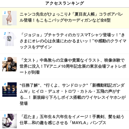
アクセスランキング
ニャンコ先生がひょっこり♪「夏目友人帳」コラボアパレ
ル登場！もこもこバッグやカーディガンなど全8型
「ジョジョ」ブチャラティのカリスマTシャツ登場ッ！“き
さまにオレの心は永遠にわかるまいッ！”や感動のクライマ
ックスをデザイン
「文スト」中島敦らの立像や貴重なイラスト、映像体験で
世界に没入！TVアニメ10周年記念展の東京会場フォトレポ
ートが到着
“任務了解”、“行くよ、サンドロック”「新機動戦記ガンダ
ムＷ」ヒイロ・デュオ・トロワ・カトル・五飛の声がす
る…！ 新規録り下ろしボイス搭載のワイヤレスイヤホンが
登場
「忍たま」五年生＆六年生をイメージ！手裏剣、髪を結う
仕草…和の趣を感じさせる「MAYLA」パンプス