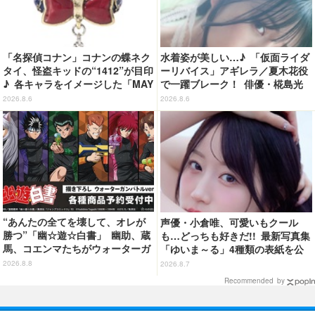
「名探偵コナン」コナンの蝶ネク
水着姿が美しい…♪ 「仮面ライダ
タイ、怪盗キッドの“1412”が目印
ーリバイス」アギレラ／夏木花役
♪ 各キャラをイメージした「MAY
で一躍ブレーク！ 俳優・椛島光
LA」リングセットがセール中
の2nd写真集が予約開始
2026.8.6
2026.8.6
“あんたの全てを壊して、オレが
声優・小倉唯、可愛いもクール
勝つ”「幽☆遊☆白書」 幽助、蔵
も…どっちも好きだ!! 最新写真集
馬、コエンマたちがウォーターガ
「ゆいま～る」4種類の表紙を公
ンバトル!? 新作グッズが登場☆
開！「成長した私の姿を楽しんで
2026.8.8
2026.8.7
いただけたら」
Recommended by