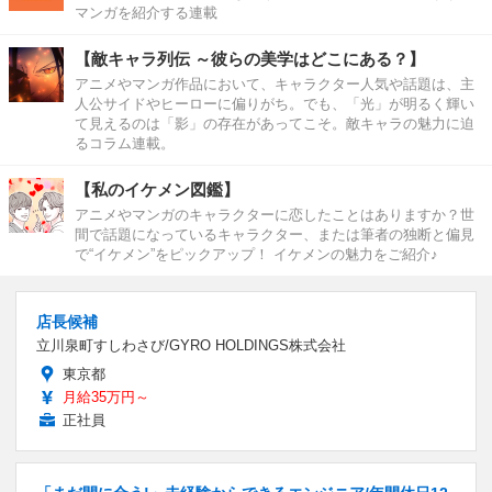
マンガを紹介する連載
【敵キャラ列伝 ～彼らの美学はどこにある？】
アニメやマンガ作品において、キャラクター人気や話題は、主
人公サイドやヒーローに偏りがち。でも、「光」が明るく輝い
て見えるのは「影」の存在があってこそ。敵キャラの魅力に迫
るコラム連載。
【私のイケメン図鑑】
アニメやマンガのキャラクターに恋したことはありますか？世
間で話題になっているキャラクター、または筆者の独断と偏見
で“イケメン”をピックアップ！ イケメンの魅力をご紹介♪
店長候補
立川泉町すしわさび/GYRO HOLDINGS株式会社
東京都
月給35万円～
正社員