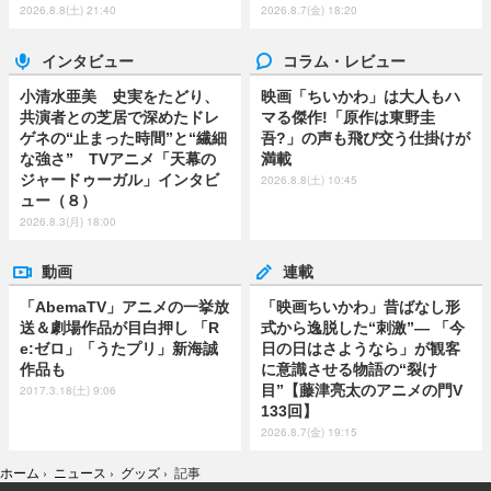
2026.8.8(土) 21:40
2026.8.7(金) 18:20
インタビュー
コラム・レビュー
小清水亜美 史実をたどり、
映画「ちいかわ」は大人もハ
共演者との芝居で深めたドレ
マる傑作!「原作は東野圭
ゲネの“止まった時間”と“繊細
吾?」の声も飛び交う仕掛けが
な強さ” TVアニメ「天幕の
満載
ジャードゥーガル」インタビ
2026.8.8(土) 10:45
ュー（８）
2026.8.3(月) 18:00
動画
連載
「AbemaTV」アニメの一挙放
「映画ちいかわ」昔ばなし形
送＆劇場作品が目白押し 「R
式から逸脱した“刺激”― 「今
e:ゼロ」「うたプリ」新海誠
日の日はさようなら」が観客
作品も
に意識させる物語の“裂け
目”【藤津亮太のアニメの門V
2017.3.18(土) 9:06
133回】
2026.8.7(金) 19:15
ホーム
›
ニュース
›
グッズ
›
記事