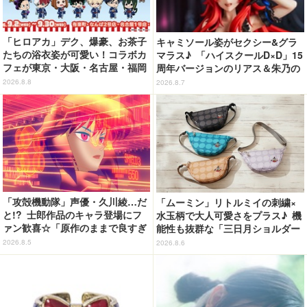
「ヒロアカ」デク、爆豪、お茶子
キャミソール姿がセクシー&グラ
たちの浴衣姿が可愛い！コラボカ
マラス♪ 「ハイスクールD×D」15
フェが東京・大阪・名古屋・福岡
周年バージョンのリアス＆朱乃の
で開催
フィギュアがリニューアルパッケ
2026.8.8
2026.8.7
ージで登場！
「攻殻機動隊」声優・久川綾…だ
「ムーミン」リトルミイの刺繍×
と!? 士郎作品のキャラ登場にフ
水玉柄で大人可愛さをプラス♪ 機
ァン歓喜☆「原作のままで良すぎ
能性も抜群な「三日月ショルダー
るな」「脳の処理が追いつかない
バッグ」が新登場
2026.8.5
2026.8.6
よお」…第5話【ネタバレあり反
応まとめ】