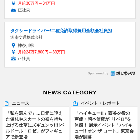
月給30万円～34万円
正社員
タクシードライバー/二種免許取得費用全額会社負担
湘南交通株式会社
神奈川県
月給24万7,800円～33万円
正社員
Sponsored by
NEWS CATEGORY
ニュース
イベント・レポート
「私を選んで」…口元に咥え
「ハイキュー!!」西谷夕役の
た値札やスカートの裾を持ち
声優・岡本信彦が”リベロ”を
上げる仕草にズギュンッ!!!!ベ
体感！ 展示イベント「ハイキ
ルドール「ロゼ」がフィギュ
ュー!! オン ザ コート」東京会
アで新登場
場が開幕