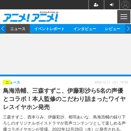
CL
ム
ニュース
イベントレポート
インタビュー
レビュー
ニュース
アニメ
映画/ドラマ
イベントレポート
マンガ
ノベル
アニメ
映画
インタビュー
音楽
声優
ライブ
舞台
スタッフ
声優
レビュー
2022.12.11（日） 16:30
ニュース
鳥海浩輔、三森すずこ、伊藤彩沙ら5名の声優
ゲーム
グッズ
海外イベント
ビジネス
俳優・タレント
アーティスト
アニメ
実写
動画
とコラボ！本人監修のこだわり詰まったワイヤ
イベント
海外
ビジネス
書評
イベント
アニメ
映画/ドラマ
連載・コラム
レスイヤホン発売
ゲーム
座談会
アニメ！アニメ！TV
ABEMA Cafe
三森すずこ、西本りみ、伊藤彩沙、相羽あいな、鳥海浩輔の録り下
ろしのオリジナルボイスドラマが音声コンテンツとして楽しめる声
優コラボイヤホンが登場。2022年12月28日（水）に発売される。