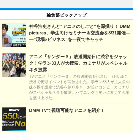
編集部ピックアップ
神谷浩史さんと“アニメのしごと”を深掘り！ DMM
pictures、学生向けセミナー＆交流会を8/31開催―
―“現場×ビジネス”を一夜でキャッチ
アニメ『サンダー３』放送開始日に渋谷をジャッ
ク！学ラン33人が大捜索、カミナリがスペシャル
ネタ披露
TVアニメ『サンダー３』の放送開始を記念し、7月8日に
渋谷で街頭イベントが開催された。学ラン33人が主人公の
妹を探す設定で渋谷を練り歩き、お笑いコンビ・カミナリ
がスペシャルネタを披露。ハプニングも笑いに変えて会場
を盛り上げた。
DMM TVで視聴可能なアニメを紹介！