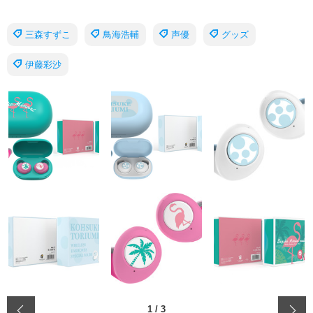
三森すずこ
鳥海浩輔
声優
グッズ
伊藤彩沙
‹
1
/
3