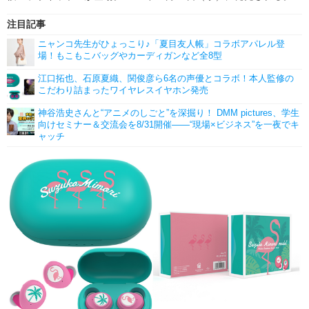
注目記事
ニャンコ先生がひょっこり♪「夏目友人帳」コラボアパレル登
場！もこもこバッグやカーディガンなど全8型
江口拓也、石原夏織、関俊彦ら6名の声優とコラボ！本人監修の
こだわり詰まったワイヤレスイヤホン発売
神谷浩史さんと“アニメのしごと”を深掘り！ DMM pictures、学生
向けセミナー＆交流会を8/31開催――“現場×ビジネス”を一夜でキ
ャッチ