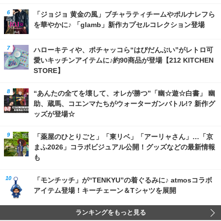
「ジョジョ 黄金の風」ブチャラティチームやポルナレフら
を華やかに♪ 「glamb」新作カプセルコレクション登場
ハローキティや、ポチャッコら“はぴだんぶい”がレトロ可
愛いキッチンアイテムに♪約90商品が登場【212 KITCHEN
STORE】
“あんたの全てを壊して、オレが勝つ”「幽☆遊☆白書」 幽
助、蔵馬、コエンマたちがウォーターガンバトル!? 新作グ
ッズが登場☆
「薬屋のひとりごと」「東リベ」「アーリャさん」…「京
まふ2026」コラボビジュアル公開！グッズなどの最新情報
も
「モンチッチ」が“TENKYU”の着ぐるみに♪ atmosコラボ
アイテム登場！キーチェーン＆Tシャツを展開
ランキングをもっと見る