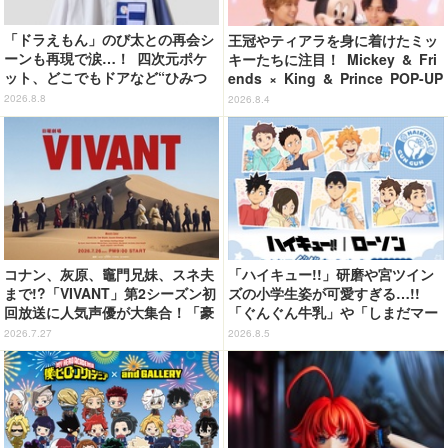
「ドラえもん」のび太との再会シ
王冠やティアラを身に着けたミッ
ーンも再現で涙…！ 四次元ポケ
キーたちに注目！ Mickey & Fri
ット、どこでもドアなど“ひみつ
ends × King & Prince POP-UP
道具”も登場 「グラニフ」コラボ
SHOP「MAGIC STAGE」に新商
2026.8.8
2026.8.4
全20アイテム
品登場
コナン、灰原、竈門兄妹、スネ夫
「ハイキュー!!」研磨や宮ツイン
まで!?「VIVANT」第2シーズン初
ズの小学生姿が可愛すぎる…!!
回放送に人気声優が大集合！「豪
「ぐんぐん牛乳」や「しまだマー
華すぎる」花江夏樹＆鬼頭明里＆
ト」デザインのグッズも!? ロー
2026.7.27
2026.8.5
関智一＆高山みなみら出演
ソン限定グッズが登場！