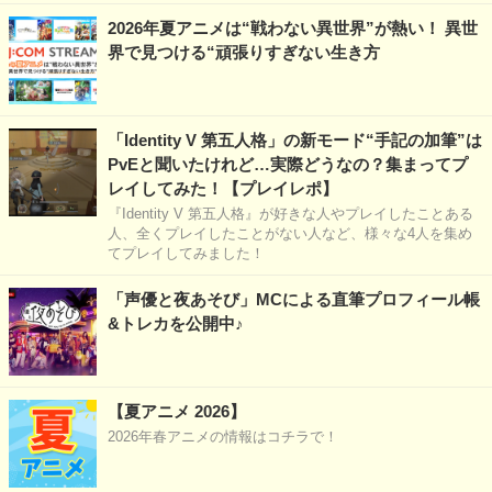
2026年夏アニメは“戦わない異世界”が熱い！ 異世
界で見つける“頑張りすぎない生き方
「Identity V 第五人格」の新モード“手記の加筆”は
PvEと聞いたけれど…実際どうなの？集まってプ
レイしてみた！【プレイレポ】
『Identity V 第五人格』が好きな人やプレイしたことある
人、全くプレイしたことがない人など、様々な4人を集め
てプレイしてみました！
「声優と夜あそび」MCによる直筆プロフィール帳
&トレカを公開中♪
【夏アニメ 2026】
2026年春アニメの情報はコチラで！