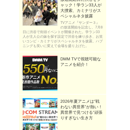
ャック！学ラン33人が
大捜索、カミナリがス
ペシャルネタ披露
TVアニメ『サンダー３』
の放送開始を記念し、7月8
日に渋谷で街頭イベントが開催された。学ラン33
人が主人公の妹を探す設定で渋谷を練り歩き、お笑
いコンビ・カミナリがスペシャルネタを披露。ハプ
ニングも笑いに変えて会場を盛り上げた。
DMM TVで視聴可能な
アニメを紹介！
2026年夏アニメは“戦
わない異世界”が熱い！
異世界で見つける“頑張
りすぎない生き方