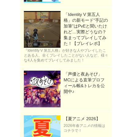
「Identity V 第五人
格」の新モード“手記の
加筆”はPvEと聞いたけ
れど…実際どうなの？
集まってプレイしてみ
た！【プレイレポ】
『Identity V 第五人格』が好きな人やプレイしたこ
とある人、全くプレイしたことがない人など、様々
な4人を集めてプレイしてみました！
「声優と夜あそび」
MCによる直筆プロフ
ィール帳&トレカを公
開中♪
【夏アニメ 2026】
2026年春アニメの情報は
コチラで！