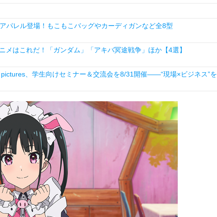
アパレル登場！もこもこバッグやカーディガンなど全8型
ルアニメはこれだ！「ガンダム」「アキバ冥途戦争」ほか【4選】
ictures、学生向けセミナー＆交流会を8/31開催――“現場×ビジネス”を