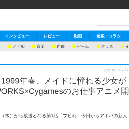
インタビュー
レビュー
動画
連載・コラム
ガ
ノベル
音楽
声優
ゲーム
グッズ
2022.10.6 Thu 11
1999年春、メイドに憧れる少女が
ORKS×Cygamesのお仕事アニメ開
6日（木）から放送となる第1話「ブヒれ！今日からアキバの新人
た。