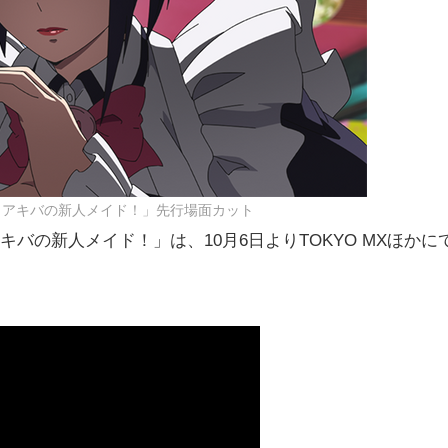
らアキバの新人メイド！」先行場面カット
バの新人メイド！」は、10月6日よりTOKYO MXほかに