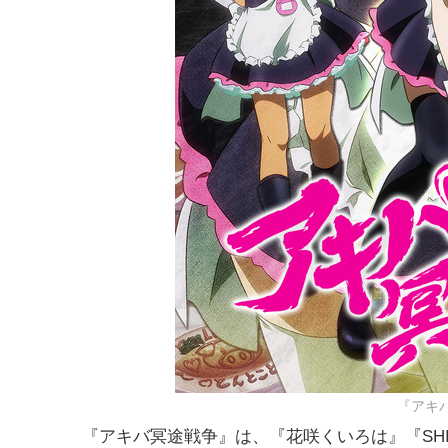
『アキ
『アキバ冥途戦争』は、『花咲くいろは』『SH