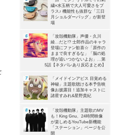
繍×水玉柄で大人可愛さをプ
ラス♪ 機能性も抜群な「三日
月ショルダーバッグ」が新登
場
「攻殻機動隊」声優・久川
綾…だと!? 士郎作品のキャラ
登場にファン歓喜☆「原作の
ままで良すぎるな」「脳の処
理が追いつかないよお」…第
5話【ネタバレあり反応まとめ】
て
「メイドインアビス 目覚める
神秘」主題歌聴ける本予告映
像お披露目！追加キャストに
諸星すみれ&星野貴紀
「攻殻機動隊」主題歌のMV
も！King Gnu、24時間映像
が楽しめるYouTube新機能
「ステーション」ページを公
開