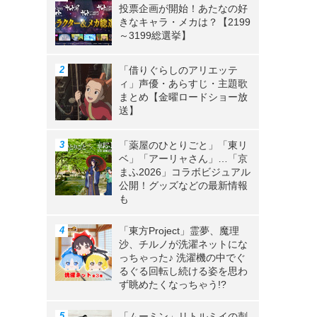
投票企画が開始！あたなの好
きなキャラ・メカは？【2199
～3199総選挙】
「借りぐらしのアリエッテ
ィ」声優・あらすじ・主題歌
まとめ【金曜ロードショー放
送】
「薬屋のひとりごと」「東リ
ベ」「アーリャさん」…「京
まふ2026」コラボビジュアル
公開！グッズなどの最新情報
も
「東方Project」霊夢、魔理
沙、チルノが洗濯ネットにな
っちゃった♪ 洗濯機の中でぐ
るぐる回転し続ける姿を思わ
ず眺めたくなっちゃう!?
「ムーミン」リトルミイの刺