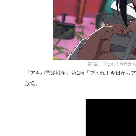
第1話「ブヒれ！今日か
『アキバ冥途戦争』第1話「ブヒれ！今日からアキ
放送。