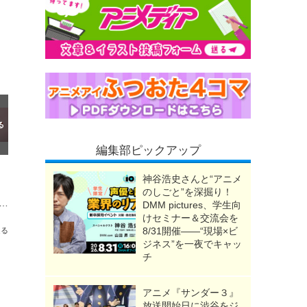
編集部ピックアップ
神谷浩史さんと“アニメ
のしごと”を深掘り！
バ冥途戦争」23年9月に舞台化！ 脚本・演出は舞台「モブサイコ100」川尻恵太
DMM pictures、学生向
けセミナー＆交流会を
8/31開催――“現場×ビ
送る
ジネス”を一夜でキャッ
チ
アニメ『サンダー３』
放送開始日に渋谷をジ