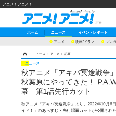
アニメ！アニメ！
ホーム
ニュース
イベントレポート
アニメ
映画/ドラマ
マン
ホーム
›
ニュース
›
アニメ
›
記事
ニュース
秋アニメ「アキバ冥途戦争」
秋葉原にやってきた！ P.A.W
幕 第1話先行カット
秋アニメ『アキバ冥途戦争』より、2022年10月
イド！」のあらすじ・先行場面カットが公開され