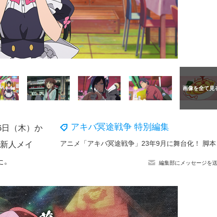
アキバ冥途戦争 特別編集
6日（木）か
アニメ「アキ
の新人メイ
た。
編集部にメッセージを