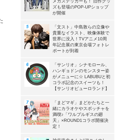
メカステッカーも！ 旧作グッ
ズも登場のPOP-UPショップ
が開催
た
「文スト」中島敦らの立像や
ス
貴重なイラスト、映像体験で
世界に没入！TVアニメ10周
年記念展の東京会場フォトレ
ポートが到着
「サンリオ」シナモロール、
ハンギョドンのモンスター姿
がメニューに☆ LABUBUと初
コラボ記念のスイーツも！
【サンリオピューロランド】
「まどマギ」まどかたちと一
緒にカラオケやスポッチャを
満喫♪「ワルプルギスの廻
天」×ROUND1コラボ開催決
定！