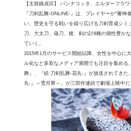
【太鼓鐘貞宗】 パンナコッタ、エルダーフラワ
『刀剣乱舞-ONLINE-』は、プレイヤーが“審
い、歴史を守る戦いを繰り広げる刀剣育成シミ
刀、大太刀、薙刀、槍、剣の計8種の個性豊か
ていく。
2015年1月のサービス開始以降、女性を中心
ル化など多彩なメディア展開でも注目を集める。
舞』、『続 刀剣乱舞-花丸-』が放送されてきた
丸-』～雪月華～」が三部作連続で劇場上映中だ