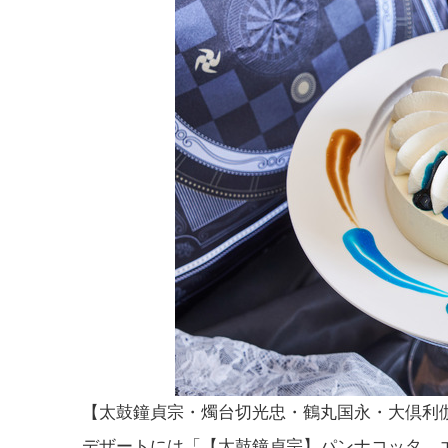
【太鼓鐘貞宗・燭台切光忠・鶴丸国永・大倶利伽
デザートには「【太鼓鐘貞宗】パンナコッタ、