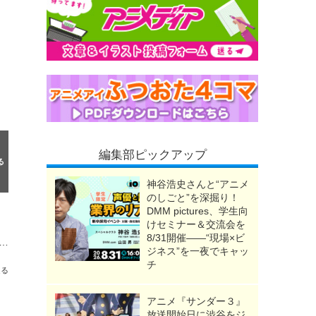
編集部ピックアップ
神谷浩史さんと“アニメ
のしごと”を深掘り！
DMM pictures、学生向
けセミナー＆交流会を
8/31開催――“現場×ビ
刀剣男士が大集合の新キービジュアル公開！ 美しいスケーティングを間近で見られるアリーナ席確約チケットの抽選もスタート！
ジネス”を一夜でキャッ
チ
送る
アニメ『サンダー３』
放送開始日に渋谷をジ