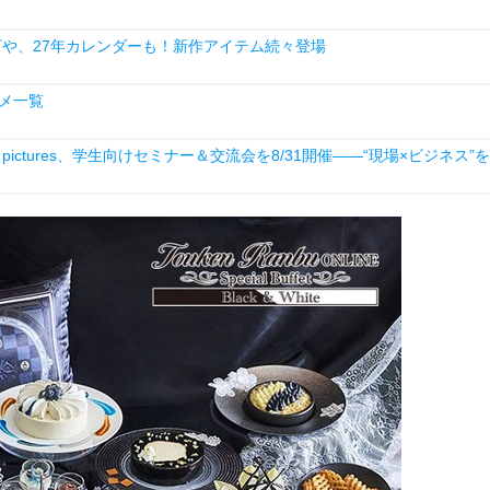
下や、27年カレンダーも！新作アイテム続々登場
ニメ一覧
ictures、学生向けセミナー＆交流会を8/31開催――“現場×ビジネス”を