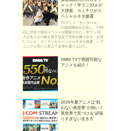
ャック！学ラン33人が
大捜索、カミナリがス
ペシャルネタ披露
TVアニメ『サンダー３』
の放送開始を記念し、7月8
日に渋谷で街頭イベントが開催された。学ラン33
人が主人公の妹を探す設定で渋谷を練り歩き、お笑
いコンビ・カミナリがスペシャルネタを披露。ハプ
ニングも笑いに変えて会場を盛り上げた。
DMM TVで視聴可能な
アニメを紹介！
2026年夏アニメは“戦
わない異世界”が熱い！
異世界で見つける“頑張
りすぎない生き方