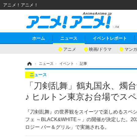
アニメ！アニメ！
ホーム
ニュース
イベントレポート
アニメ
映画/ドラマ
マン
ホーム
›
ニュース
›
イベント
›
記事
ニュース
「刀剣乱舞」鶴丸国永、燭
♪ ヒルトン東京お台場でス
『刀剣乱舞』の世界観をスイーツで楽しめるスペシャ
フェ ～BLACK&WHITE～」の開催が決定した。
ロジー バー＆グリル」で実施される。