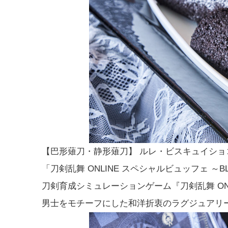
【巴形薙刀・静形薙刀】 ルレ・ビスキュイショ
「刀剣乱舞 ONLINE スペシャルビュッフェ ～
刀剣育成シミュレーションゲーム『刀剣乱舞 O
男士をモチーフにした和洋折衷のラグジュアリ