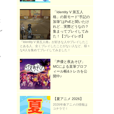
「Identity V 第五人
格」の新モード“手記の
太
加筆”はPvEと聞いたけ
れど…実際どうなの？
し
集まってプレイしてみ
た！【プレイレポ】
『Identity V 第五人格』が好きな人やプレイしたこ
とある人、全くプレイしたことがない人など、様々
な4人を集めてプレイしてみました！
乱
「声優と夜あそび」
MCによる直筆プロフ
ィール帳&トレカを公
開中♪
【夏アニメ 2026】
2026年春アニメの情報は
コチラで！