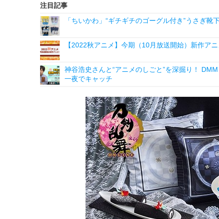
注目記事
「ちいかわ」“ギチギチのゴーグル付き”うさぎ靴
【2022秋アニメ】今期（10月放送開始）新作ア
神谷浩史さんと“アニメのしごと”を深掘り！ DMM p
一夜でキャッチ