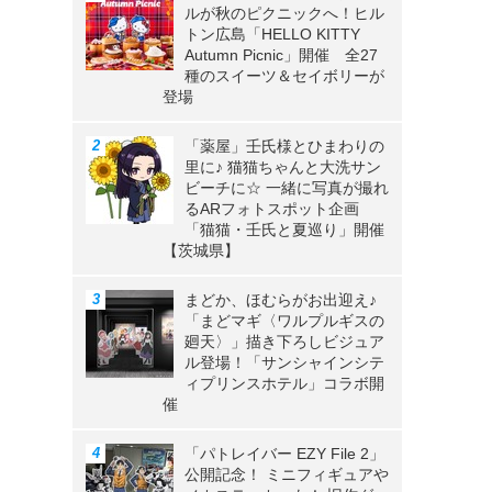
ルが秋のピクニックへ！ヒル
トン広島「HELLO KITTY
Autumn Picnic」開催 全27
種のスイーツ＆セイボリーが
登場
「薬屋」壬氏様とひまわりの
里に♪ 猫猫ちゃんと大洗サン
ビーチに☆ 一緒に写真が撮れ
るARフォトスポット企画
「猫猫・壬氏と夏巡り」開催
【茨城県】
まどか、ほむらがお出迎え♪
「まどマギ〈ワルプルギスの
廻天〉」描き下ろしビジュア
ル登場！「サンシャインシテ
ィプリンスホテル」コラボ開
催
「パトレイバー EZY File 2」
公開記念！ ミニフィギュアや