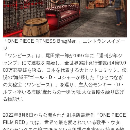
「ONE PIECE FITNESS BragMen 」エントランスイメー
ジ
『ワンピース』は、尾田栄一郎が1997年に「週刊少年ジ
ャンプ」にて連載を開始し、全世界累計発行部数は4億9,0
00万部突破を誇る、日本を代表する大ヒットコミック。伝
説の“海賊王”ゴール・D・ロジャーが残した「ひとつなぎ
の大秘宝（ワンピース）」を巡り、主人公モンキー・D・
ルフィ率いる海賊“麦わらの一味”が壮大な冒険を繰り広げ
る物語だ。
2022年8月6日から公開された劇場版最新作『ONE PIECE
FILM RED』では、世界で最も愛されている歌手・ウタ
が“シャンクスの娘”であるという衝撃の事実から始まる物