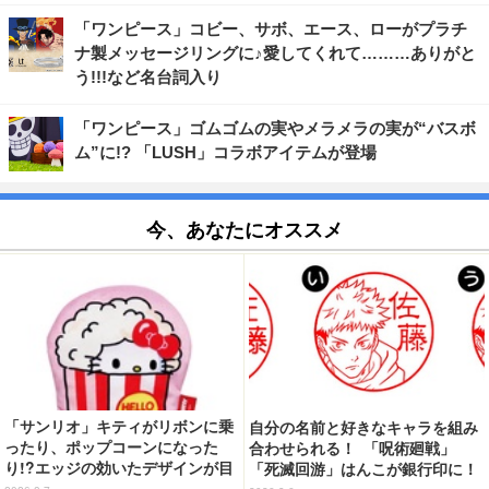
「ワンピース」コビー、サボ、エース、ローがプラチ
ナ製メッセージリングに♪愛してくれて………ありがと
う!!!など名台詞入り
「ワンピース」ゴムゴムの実やメラメラの実が“バスボ
ム”に!? 「LUSH」コラボアイテムが登場
今、あなたにオススメ
「サンリオ」キティがリボンに乗
自分の名前と好きなキャラを組み
ったり、ポップコーンになった
合わせられる！ 「呪術廻戦」
り!?エッジの効いたデザインが目
「死滅回游」はんこが銀行印に！
を引く♪ トートバッグやポーチが
虎杖悠仁、乙骨憂太ら16キャラ追