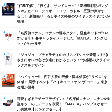
“任務了解”、“行くよ、サンドロック”「新機動戦記ガンダ
ムＷ」ヒイロ・デュオ・トロワ・カトル・五飛の声がす
る…！ 新規録り下ろしボイス搭載のワイヤレスイヤホンが
登場
「名探偵コナン」コナンの蝶ネクタイ、怪盗キッドの“141
2”が目印♪ 各キャラをイメージした「MAYLA」リングセ
ットがセール中
「ジョジョ」ブチャラティのカリスマTシャツ登場ッ！“き
さまにオレの心は永遠にわかるまいッ！”や感動のクライマ
ックスをデザイン
「ハイキュー!!」西谷夕役の声優・岡本信彦が”リベロ”を
体感！ 展示イベント「ハイキュー!! オン ザ コート」東京
会場が開幕
可愛すぎるモチーフデザイン♪ 「名探偵コナン」コナン&怪
盗キッドのモチーフを表現！ 「MAYLA」パンプスがセー
ル実施中【30％オフセール】