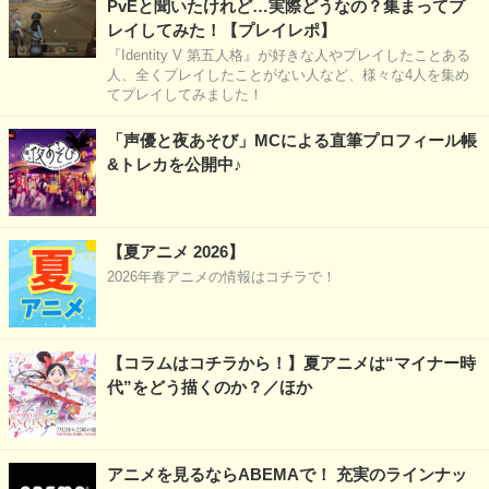
PvEと聞いたけれど…実際どうなの？集まってプ
レイしてみた！【プレイレポ】
『Identity V 第五人格』が好きな人やプレイしたことある
人、全くプレイしたことがない人など、様々な4人を集め
てプレイしてみました！
「声優と夜あそび」MCによる直筆プロフィール帳
&トレカを公開中♪
【夏アニメ 2026】
2026年春アニメの情報はコチラで！
【コラムはコチラから！】夏アニメは“マイナー時
代”をどう描くのか？／ほか
アニメを見るならABEMAで！ 充実のラインナッ