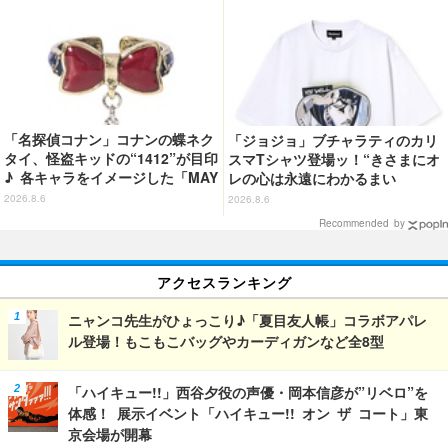
応まとめ】
「名探偵コナン」コナンの蝶ネク
「ジョジョ」ブチャラティのカリ
タイ、怪盗キッドの“1412”が目印
スマTシャツ登場ッ！“きさまにオ
♪ 各キャラをイメージした「MAY
レの心は永遠にわかるまい
LA」リングセットがセール中
ッ！”や感動のクライマックスを
2026.8.6
2026.8.6
デザイン
Recommended by
アクセスランキング
ニャンコ先生がひょっこり♪「夏目友人帳」コラボアパレ
ル登場！もこもこバッグやカーディガンなど全8型
「ハイキュー!!」西谷夕役の声優・岡本信彦が”リベロ”を
体感！ 展示イベント「ハイキュー!! オン ザ コート」東
京会場が開幕