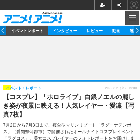
CL
ス
イベントレポート
インタビュー
レビュー
動画
連載
ニュース
アニメ
映画/ドラマ
イベントレポート
マンガ
ノベル
アニメ
映画
インタビュー
音楽
声優
ライブ
舞台
スタッフ
声優
レビュー
2022.8.2（火） 19:00
イベント・レポート
【コスプレ】「ホロライブ」白銀ノエルの麗し
ゲーム
グッズ
海外イベント
ビジネス
俳優・タレント
アーティスト
アニメ
実写
動画
き姿が夜景に映える！人気レイヤー・愛凛【写
イベント
海外
ビジネス
書評
イベント
アニメ
映画/ドラマ
連載・コラム
真7枚】
ゲーム
座談会
アニメ！アニメ！TV
ABEMA Cafe
7月2日から7月3日まで、複合型マリンリゾート「ラグーナテンボ
ス」（愛知県蒲郡市）で開催されたオールナイトコスプレイベント
「ラグコス」。美女コスプレイヤーのフォトレポートをお届けしま