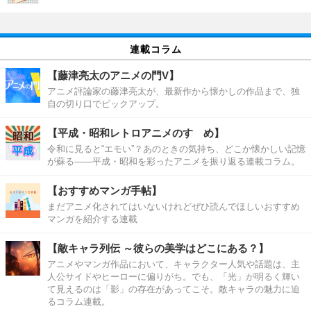
連載コラム
【藤津亮太のアニメの門V】
アニメ評論家の藤津亮太が、最新作から懐かしの作品まで、独
自の切り口でピックアップ。
【平成・昭和レトロアニメのすゝめ】
令和に見ると“エモい”？あのときの気持ち、どこか懐かしい記憶
が蘇る――平成・昭和を彩ったアニメを振り返る連載コラム。
【おすすめマンガ手帖】
まだアニメ化されてはいないけれどぜひ読んでほしいおすすめ
マンガを紹介する連載
【敵キャラ列伝 ～彼らの美学はどこにある？】
アニメやマンガ作品において、キャラクター人気や話題は、主
人公サイドやヒーローに偏りがち。でも、「光」が明るく輝い
て見えるのは「影」の存在があってこそ。敵キャラの魅力に迫
るコラム連載。