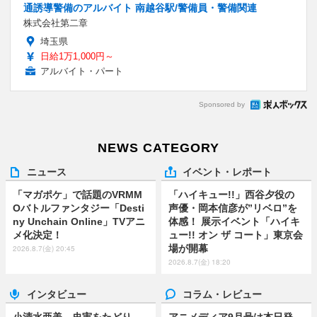
通誘導警備のアルバイト 南越谷駅/警備員・警備関連
株式会社第二章
埼玉県
日給1万1,000円～
アルバイト・パート
Sponsored by
NEWS CATEGORY
ニュース
イベント・レポート
「マガポケ」で話題のVRMM
「ハイキュー!!」西谷夕役の
Oバトルファンタジー「Desti
声優・岡本信彦が”リベロ”を
ny Unchain Online」TVアニ
体感！ 展示イベント「ハイキ
メ化決定！
ュー!! オン ザ コート」東京会
場が開幕
2026.8.7(金) 20:45
2026.8.7(金) 18:20
インタビュー
コラム・レビュー