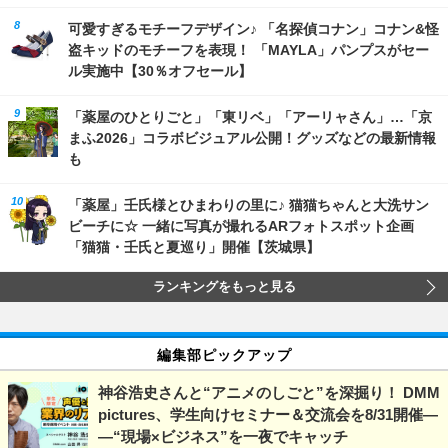
可愛すぎるモチーフデザイン♪ 「名探偵コナン」コナン&怪
盗キッドのモチーフを表現！ 「MAYLA」パンプスがセー
ル実施中【30％オフセール】
「薬屋のひとりごと」「東リベ」「アーリャさん」…「京
まふ2026」コラボビジュアル公開！グッズなどの最新情報
も
「薬屋」壬氏様とひまわりの里に♪ 猫猫ちゃんと大洗サン
ビーチに☆ 一緒に写真が撮れるARフォトスポット企画
「猫猫・壬氏と夏巡り」開催【茨城県】
ランキングをもっと見る
編集部ピックアップ
神谷浩史さんと“アニメのしごと”を深掘り！ DMM
pictures、学生向けセミナー＆交流会を8/31開催―
―“現場×ビジネス”を一夜でキャッチ