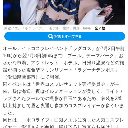
白銀ノエル「ホロライブ」／モデル：愛凛、撮影：tama
全 7 枚
写真をすべて見る
オールナイトコスプレイベント「ラグコス」が7月2日午前
10時から翌7月3日朝6時まで、プール、テーマパーク、お
さかな市場、アウトレット、ホテル、日帰り温泉などの施
設が揃った複合型マリンリゾート「ラグーナテンボス」
（愛知県蒲郡市）にて開催。
同イベントは「世界コスプレサミット実行委員会」が主
催。昼は海辺、夜はイルミネーションが美しく、ライトア
ップされたプールでの撮影が目玉であるため、衣装を2着
以上持参して昼と夜通し参加のコスプレイヤーが多くいま
した。
同日は、「ホロライブ」白銀ノエルに扮した人気コスプレ
イヤー・愛凛さんが参加。撮り下ろし写真をお届けしま