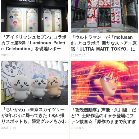
『アイドリッシュセブン』コラボ
「ウルトラマン」が「mofusan
カフェ第6弾「Luminous Palett
d」とコラボ!? 新たなストア・原
e Celebration」を現地レポー
宿「ULTRA MART TOKYO」に
ト 4グループの世界観を落とし
行ってきた【レポ】
2026.8.6
2026.7.10
込んだオリジナルフード＆ドリン
クに注目♪
『ちいかわ』×東京スカイツリー
「攻殻機動隊」声優・久川綾…だ
が3年ぶりに帰ってきた！ぬい撮
と!? 士郎作品のキャラ登場にフ
りスポットも、限定グルメもかわ
ァン歓喜☆「原作のままで良すぎ
いすぎる…！【レポ】
るな」「脳の処理が追いつかない
2026.7.10
2026.8.5
よお」…第5話【ネタバレあり反