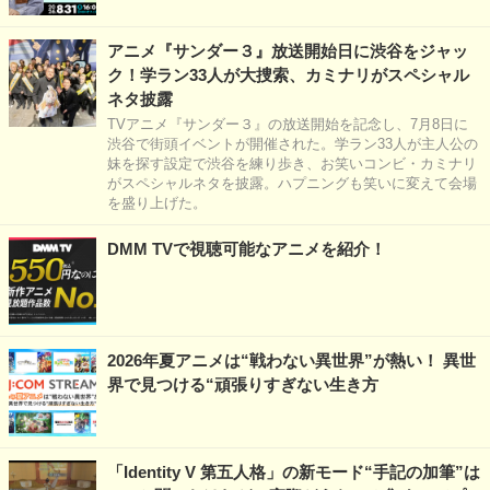
アニメ『サンダー３』放送開始日に渋谷をジャッ
ク！学ラン33人が大捜索、カミナリがスペシャル
ネタ披露
TVアニメ『サンダー３』の放送開始を記念し、7月8日に
渋谷で街頭イベントが開催された。学ラン33人が主人公の
妹を探す設定で渋谷を練り歩き、お笑いコンビ・カミナリ
がスペシャルネタを披露。ハプニングも笑いに変えて会場
を盛り上げた。
DMM TVで視聴可能なアニメを紹介！
2026年夏アニメは“戦わない異世界”が熱い！ 異世
界で見つける“頑張りすぎない生き方
「Identity V 第五人格」の新モード“手記の加筆”は