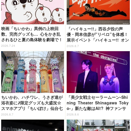
映画「ちいかわ」異例の上映回
「ハイキュー!!」西谷夕役の声
数、完売グッズも… 心をかき乱
優・岡本信彦が”リベロ”を体感！
されるひと夏の島体験を劇場で！
展示イベント「ハイキュー!! オン
【ネタバレなし初日レポ】
ザ コート」東京会場が開幕
2026.7.24
2026.8.7
ちいかわ、ハチワレ、うさぎ達が
「美少女戦士セーラームーン-Shi
浴衣姿に♪限定グッズも大盛況☆
ning Theater Shinagawa Toky
スマホアプリ「ちいぽけ」仙台七
o-」新たな敵はAI!? 神ファンサ
夕まつりに七夕飾りを掲出【レ
も健在で舞台初心者も悶絶！＜第
2026.8.7
2026.8.6
ポ】
2期レビュー＞