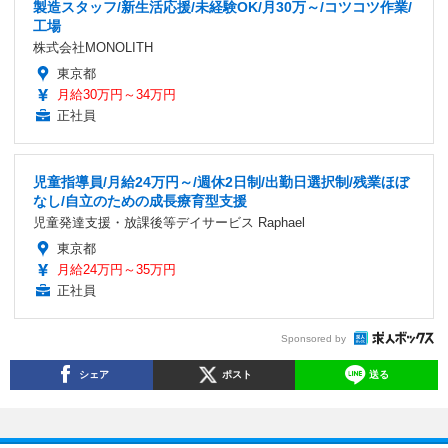
製造スタッフ/新生活応援/未経験OK/月30万～/コツコツ作業/
工場
株式会社MONOLITH
東京都
月給30万円～34万円
正社員
児童指導員/月給24万円～/週休2日制/出勤日選択制/残業ほぼ
なし/自立のための成長療育型支援
児童発達支援・放課後等デイサービス Raphael
東京都
月給24万円～35万円
正社員
Sponsored by
シェア
ポスト
送る