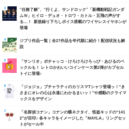
“任務了解”、“行くよ、サンドロック”「新機動戦記ガンダ
ムＷ」ヒイロ・デュオ・トロワ・カトル・五飛の声がす
る…！ 新規録り下ろしボイス搭載のワイヤレスイヤホンが
登場
ジブリ作品一覧｜全27作品を年代順に紹介！配信状況も解
説
「サンリオ」ポチャッコ・けろけろけろっぴ・あひるのペ
ックルも！ レトロかわいいコインケース第2弾がカプセル
トイに登場♪
「ジョジョ」ブチャラティのカリスマTシャツ登場ッ！“き
さまにオレの心は永遠にわかるまいッ！”や感動のクライマ
ックスをデザイン
「名探偵コナン」コナンの蝶ネクタイ、怪盗キッドの“141
2”が目印♪ 各キャラをイメージした「MAYLA」リングセッ
トがセール中