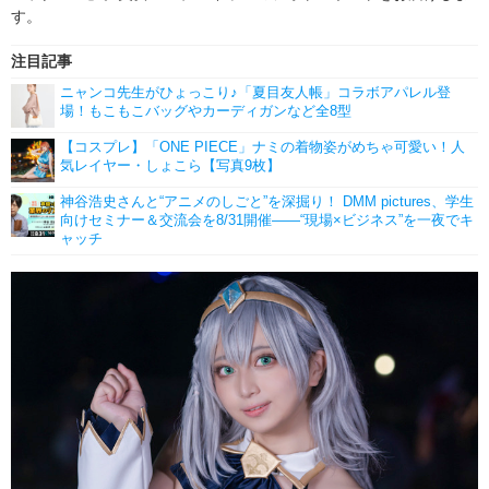
す。
注目記事
ニャンコ先生がひょっこり♪「夏目友人帳」コラボアパレル登
場！もこもこバッグやカーディガンなど全8型
【コスプレ】「ONE PIECE」ナミの着物姿がめちゃ可愛い！人
気レイヤー・しょこら【写真9枚】
神谷浩史さんと“アニメのしごと”を深掘り！ DMM pictures、学生
向けセミナー＆交流会を8/31開催――“現場×ビジネス”を一夜でキ
ャッチ