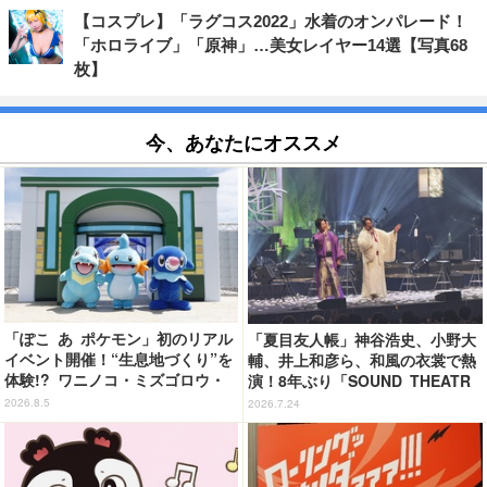
【コスプレ】「ラグコス2022」水着のオンパレード！
「ホロライブ」「原神」…美女レイヤー14選【写真68
枚】
今、あなたにオススメ
「ぽこ あ ポケモン」初のリアル
「夏目友人帳」神谷浩史、小野大
イベント開催！“生息地づくり”を
輔、井上和彦ら、和風の衣裳で熱
体験!? ワニノコ・ミズゴロウ・
演！8年ぶり「SOUND THEATR
アシマリもワクワク☆ 「ブクブ
E」夜公演レポート
2026.8.5
2026.7.24
クうみぞこの街」in横浜赤レンガ
倉庫 ～8月9日まで【レポート】