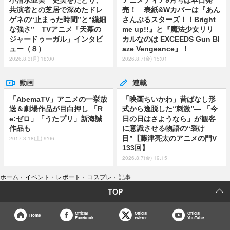
小清水亜美 史実をたどり、
アニメディア9月号は本日発
共演者との芝居で深めたドレ
売！ 表紙&Wカバーは『あん
ゲネの“止まった時間”と“繊細
さんぶるスターズ！！Bright
な強さ” TVアニメ「天幕の
me up!!』と『魔法少女リリ
ジャードゥーガル」インタビ
カルなのは EXCEEDS Gun Bl
ュー（８）
aze Vengeance』！
2026.8.3(月) 18:00
2026.8.7(金) 15:01
動画
連載
「AbemaTV」アニメの一挙放
「映画ちいかわ」昔ばなし形
送＆劇場作品が目白押し 「R
式から逸脱した“刺激”― 「今
e:ゼロ」「うたプリ」新海誠
日の日はさようなら」が観客
作品も
に意識させる物語の“裂け
目”【藤津亮太のアニメの門V
2017.3.18(土) 9:06
133回】
2026.8.7(金) 19:15
ホーム
›
イベント・レポート
›
コスプレ
›
記事
TOP
Official
Official
Official
Home
Facebook
twitter
YouTube