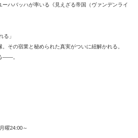
ユーハバッハが率いる《見えざる帝国（ヴァンデンライ
。
れる」
縁。その宿業と秘められた真実がついに紐解かれる。
る――。
曜24:00～