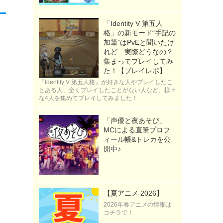
「Identity V 第五人
格」の新モード“手記の
加筆”はPvEと聞いたけ
れど…実際どうなの？
集まってプレイしてみ
た！【プレイレポ】
『Identity V 第五人格』が好きな人やプレイしたこ
とある人、全くプレイしたことがない人など、様々
な4人を集めてプレイしてみました！
「声優と夜あそび」
MCによる直筆プロフ
ィール帳&トレカを公
開中♪
【夏アニメ 2026】
2026年春アニメの情報は
コチラで！