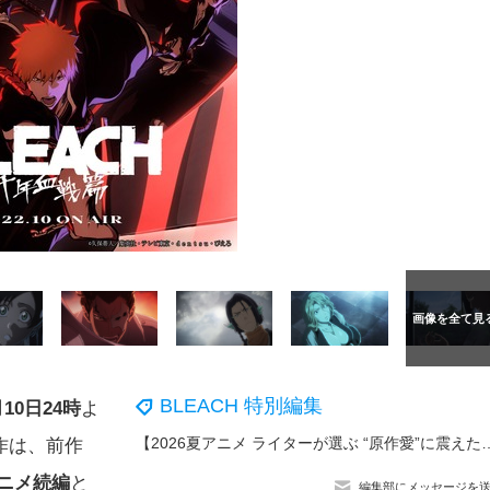
BLEACH 特別編集
月10日24時
よ
【2026夏アニメ ライターが選ぶ “原作愛”に震えた3作品】！ アニメ化でさらに輝きを増した
作は、前作
アニメ続編
と
編集部にメッセージを