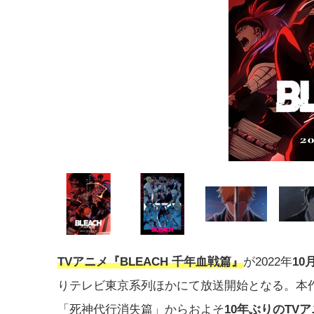
TVアニメ『BLEACH 千年血戦篇』
が2022年
10
りテレビ東京系列ほかにて放送開始となる。本
「死神代行消失篇」からおよそ
10年ぶりのTV