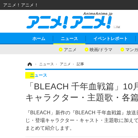
アニメ！アニメ！
ホーム
ニュース
イベントレポート
アニメ
映画/ドラマ
マン
ホーム
›
ニュース
›
アニメ
›
記事
ニュース
「BLEACH 千年血戦篇」1
キャラクター・主題歌・各
『BLEACH」新作の『BLEACH 千年血戦篇』放
じ・登場キャラクター・キャスト・主題歌に加えて
まとめて紹介します。