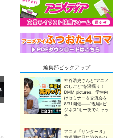
編集部ピックアップ
神谷浩史さんと“アニメ
のしごと”を深掘り！
DMM pictures、学生向
けセミナー＆交流会を
8/31開催――“現場×ビ
ジネス”を一夜でキャッ
チ
「これ描いて死ね」「天幕のジャードゥーガル」「BLEACH 千年血戦篇」
アニメ『サンダー３』
放送開始日に渋谷をジ
送る