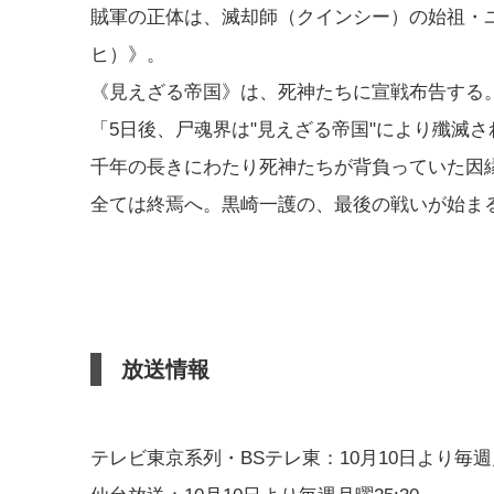
賊軍の正体は、滅却師（クインシー）の始祖・
ヒ）》。
《見えざる帝国》は、死神たちに宣戦布告する
「5日後、尸魂界は"見えざる帝国"により殲滅さ
千年の長きにわたり死神たちが背負っていた因
全ては終焉へ。黒崎一護の、最後の戦いが始ま
放送情報
テレビ東京系列・BSテレ東：10月10日より毎週月