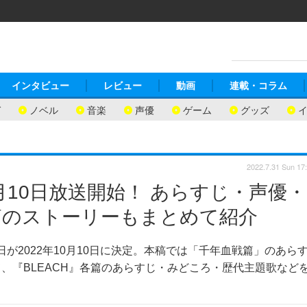
インタビュー
レビュー
動画
連載・コラム
ガ
ノベル
音楽
声優
ゲーム
グッズ
2022.7.31 Sun 17
0月10日放送開始！ あらすじ・声優・
篇のストーリーもまとめて紹介
送日が2022年10月10日に決定。本稿では「千年血戦篇」のあら
、『BLEACH』各篇のあらすじ・みどころ・歴代主題歌など