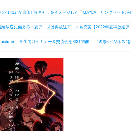
1412”が目印♪ 各キャラをイメージした「MAYLA」リングセットが
続編放送に備えろ！夏アニメは再放送アニメも充実【2022年夏再放送ア
ictures、学生向けセミナー＆交流会を8/31開催――“現場×ビジネス”を