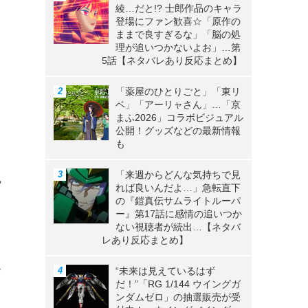
綾…だと!? 士郎作品のキャラ
登場にファン歓喜☆「原作の
ままで良すぎるな」「脳の処
理が追いつかないよお」…第
5話【ネタバレあり反応まとめ】
「薬屋のひとりごと」「東リ
ベ」「アーリャさん」…「京
まふ2026」コラボビジュアル
公開！グッズなどの最新情報
も
「来週からどんな気持ちで見
魂
れば良いんだよ…」急転直下
の『鎧真伝サムライトルーパ
ー』第17話に感情の追いつか
し
ない視聴者が続出…【ネタバ
レあり反応まとめ】
す
“未来は見えているはず
だ！”「RG 1/144 ウイングガ
ンダムゼロ」の抽選販売が受