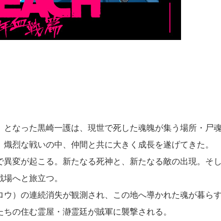
》となった黒崎一護は、現世で死した魂魄が集う場所・尸
、熾烈な戦いの中、仲間と共に大きく成長を遂げてきた。
で異変が起こる。新たなる死神と、新たなる敵の出現。そ
戦場へと旅立つ。
ロウ）の連続消失が観測され、この地へ導かれた魂が暮ら
たちの住む霊屋・瀞霊廷が賊軍に襲撃される。