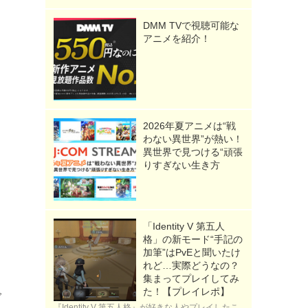
DMM TVで視聴可能な
アニメを紹介！
2026年夏アニメは“戦
わない異世界”が熱い！
異世界で見つける“頑張
りすぎない生き方
「Identity V 第五人
格」の新モード“手記の
加筆”はPvEと聞いたけ
れど…実際どうなの？
集まってプレイしてみ
た！【プレイレポ】
で
『Identity V 第五人格』が好きな人やプレイしたこ