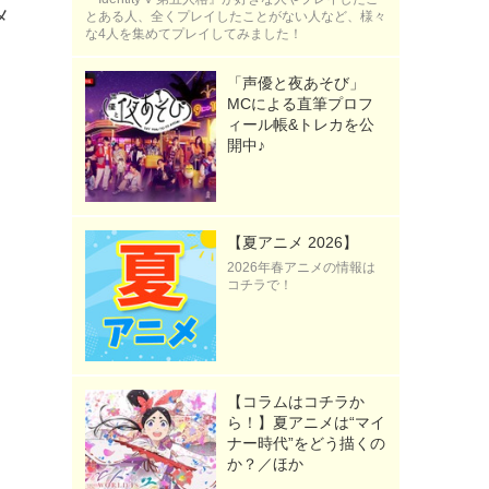
メ
とある人、全くプレイしたことがない人など、様々
な4人を集めてプレイしてみました！
「声優と夜あそび」
MCによる直筆プロフ
ィール帳&トレカを公
開中♪
【夏アニメ 2026】
2026年春アニメの情報は
コチラで！
【コラムはコチラか
ら！】夏アニメは“マイ
ナー時代”をどう描くの
か？／ほか