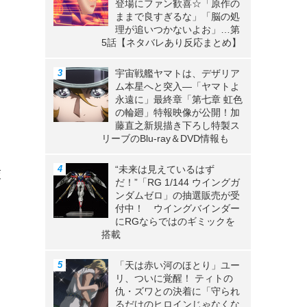
登場にファン歓喜☆「原作の
ままで良すぎるな」「脳の処
理が追いつかないよお」…第
5話【ネタバレあり反応まとめ】
宇宙戦艦ヤマトは、デザリア
ム本星へと突入―「ヤマトよ
永遠に」最終章「第七章 虹色
の輪廻」特報映像が公開！加
藤直之新規描き下ろし特製ス
リーブのBlu-ray＆DVD情報も
“未来は見えているはず
交
だ！”「RG 1/144 ウイングガ
ンダムゼロ」の抽選販売が受
付中！ ウイングバインダー
にRGならではのギミックを
搭載
「天は赤い河のほとり」ユー
リ、ついに覚醒！ ティトの
仇・ズワとの決着に「守られ
るだけのヒロインじゃなくな