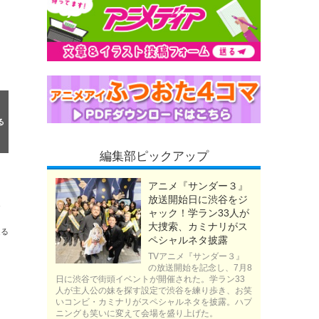
編集部ピックアップ
アニメ『サンダー３』
放送開始日に渋谷をジ
第3話先行カット
ャック！学ラン33人が
大捜索、カミナリがス
送る
ペシャルネタ披露
TVアニメ『サンダー３』
の放送開始を記念し、7月8
日に渋谷で街頭イベントが開催された。学ラン33
人が主人公の妹を探す設定で渋谷を練り歩き、お笑
いコンビ・カミナリがスペシャルネタを披露。ハプ
ニングも笑いに変えて会場を盛り上げた。