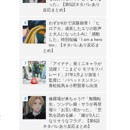
った」【第5話ネタバレあり
反応まとめ】
わずか6分で涙腺崩壊！「ヒ
ロアカ」成長したエリの歌声
と大人になった1-Aに「感動
した」特別短編「I am a hero
too」【ネタバレあり反応ま
とめ】
「アイナナ」発ミニキャラが
活躍！「こまどり モフモフパ
レード」27年1月より放送！
監督に「パペットスンスン」
青松拓馬＆小野賢章ら出演
修羅場が来ちゃう!?「無職転
生」ツンデレ娘・サラが再登
ス
場☆「お互い若かった」「空
気を読める嫁」「嫁が3人に
演
なりそうなフラグ」【第6話
ネタバレあり反応まとめ】