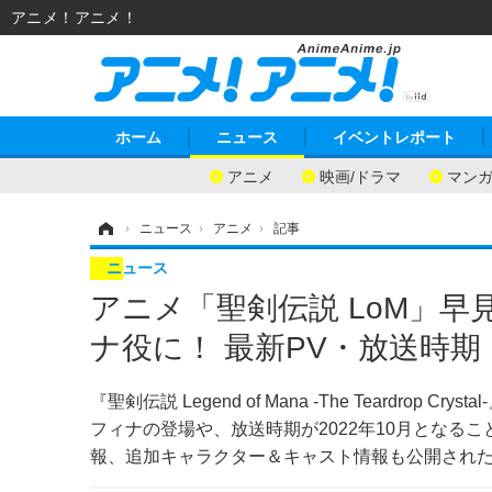
アニメ！アニメ！
ホーム
ニュース
イベントレポート
アニメ
映画/ドラマ
マン
ホーム
›
ニュース
›
アニメ
›
記事
ニュース
アニメ「聖剣伝説 LoM」早
ナ役に！ 最新PV・放送時
『聖剣伝説 Legend of Mana -The Teardr
フィナの登場や、放送時期が2022年10月となる
報、追加キャラクター＆キャスト情報も公開され