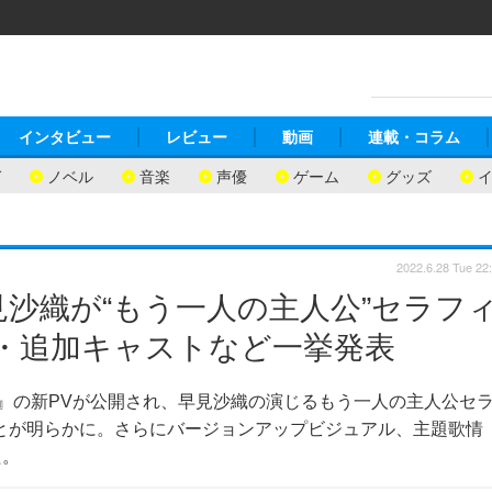
インタビュー
レビュー
動画
連載・コラム
ガ
ノベル
音楽
声優
ゲーム
グッズ
2022.6.28 Tue 22
見沙織が“もう一人の主人公”セラフ
期・追加キャストなど一挙発表
op Crystal-』の新PVが公開され、早見沙織の演じるもう一人の主人公セ
ことが明らかに。さらにバージョンアップビジュアル、主題歌情
た。