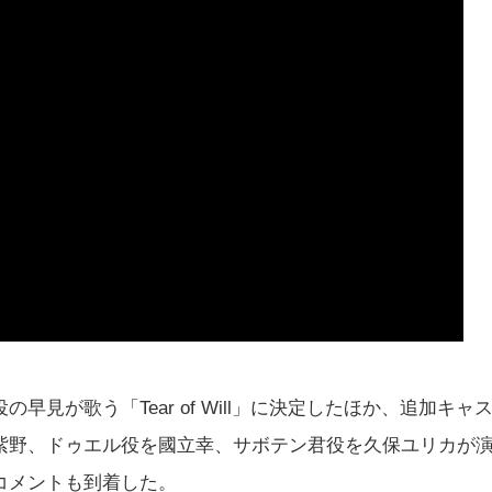
見が歌う「Tear of Will」に決定したほか、追加キャ
紫野、ドゥエル役を國立幸、サボテン君役を久保ユリカが
コメントも到着した。