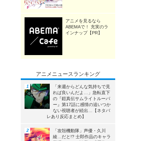
アニメを見るなら
ABEMAで！ 充実のラ
インナップ【PR】
アニメニュースランキング
「来週からどんな気持ちで見
れば良いんだよ…」急転直下
の『鎧真伝サムライトルーパ
ー』第17話に感情の追いつか
ない視聴者が続出…【ネタバ
レあり反応まとめ】
「攻殻機動隊」声優・久川
綾…だと!? 士郎作品のキャラ