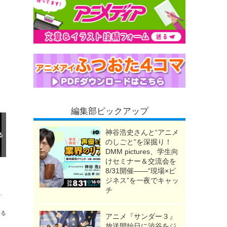
編集部ピックアップ
神谷浩史さんと“アニメ
のしごと”を深掘り！
DMM pictures、学生向
けセミナー＆交流会を
8/31開催――“現場×ビ
ジネス”を一夜でキャッ
チ
ザが立体化！ 8月4日より予約スタート
送る
アニメ『サンダー３』
放送開始日に渋谷をジ