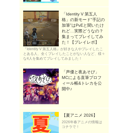
「Identity V 第五人
格」の新モード“手記の
加筆”はPvEと聞いたけ
れど…実際どうなの？
集まってプレイしてみ
た！【プレイレポ】
『Identity V 第五人格』が好きな人やプレイしたこ
とある人、全くプレイしたことがない人など、様々
な4人を集めてプレイしてみました！
「声優と夜あそび」
MCによる直筆プロフ
ィール帳&トレカを公
開中♪
【夏アニメ 2026】
2026年春アニメの情報は
コチラで！