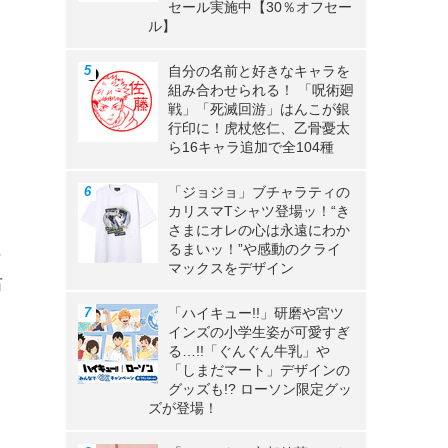
セール実施中【30％オフセー
ル】
自分の名前と好きなキャラを
組み合わせられる！ 「呪術廻
戦」「死滅回游」はんこが銀
行印に！虎杖悠仁、乙骨憂太
ら16キャラ追加で全104種
「ジョジョ」ブチャラティの
カリスマTシャツ登場ッ！“き
さまにオレの心は永遠にわか
に
るまいッ！”や感動のクライ
マックスをデザイン
右
「ハイキュー!!」研磨や宮ツ
インズの小学生姿が可愛すぎ
る…!!「ぐんぐん牛乳」や
「しまだマート」デザインの
グッズも!? ローソン限定グッ
ズが登場！