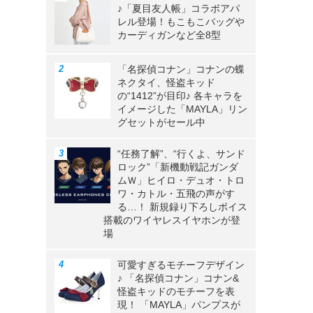
♪「夏目友人帳」コラボアパ
レル登場！もこもこバッグや
カーディガンなど全8型
「名探偵コナン」コナンの蝶
ネクタイ、怪盗キッド
の“1412”が目印♪ 各キャラを
イメージした「MAYLA」リン
グセットがセール中
“任務了解”、“行くよ、サンド
ロック”「新機動戦記ガンダ
ムＷ」ヒイロ・デュオ・トロ
ワ・カトル・五飛の声がす
る…！ 新規録り下ろしボイス
搭載のワイヤレスイヤホンが登
場
可愛すぎるモチーフデザイン
♪ 「名探偵コナン」コナン&
怪盗キッドのモチーフを表
現！ 「MAYLA」パンプスが