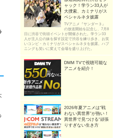
ャック！学ラン33人が
大捜索、カミナリがス
ペシャルネタ披露
TVアニメ『サンダー３』
の放送開始を記念し、7月8
ラ
日に渋谷で街頭イベントが開催された。学ラン33
人が主人公の妹を探す設定で渋谷を練り歩き、お笑
いコンビ・カミナリがスペシャルネタを披露。ハプ
ニングも笑いに変えて会場を盛り上げた。
DMM TVで視聴可能な
アニメを紹介！
大
2026年夏アニメは“戦
わない異世界”が熱い！
ラ
異世界で見つける“頑張
りすぎない生き方