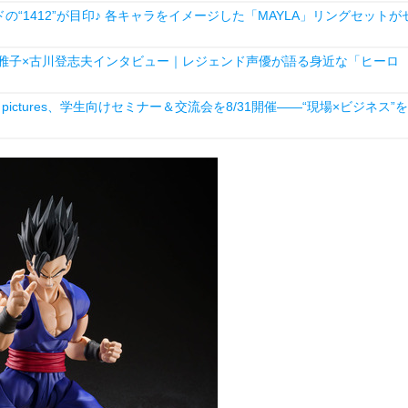
1412”が目印♪ 各キャラをイメージした「MAYLA」リングセットが
雅子×古川登志夫インタビュー｜レジェンド声優が語る身近な「ヒーロ
ictures、学生向けセミナー＆交流会を8/31開催――“現場×ビジネス”を