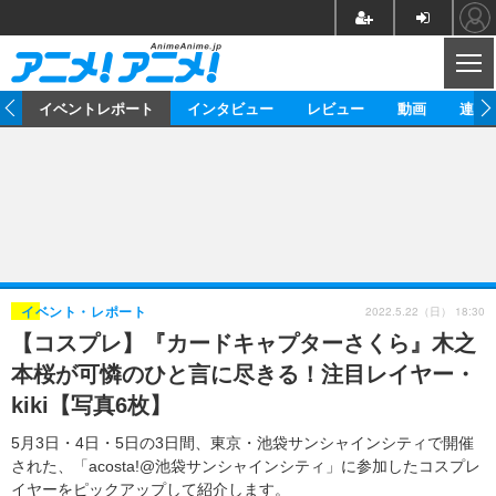
CL
ス
イベントレポート
インタビュー
レビュー
動画
連載
ニュース
アニメ
映画/ドラマ
イベントレポート
マンガ
ノベル
アニメ
映画
インタビュー
音楽
声優
ライブ
舞台
スタッフ
声優
レビュー
2022.5.22（日） 18:30
イベント・レポート
【コスプレ】『カードキャプターさくら』木之
ゲーム
グッズ
海外イベント
ビジネス
俳優・タレント
アーティスト
アニメ
実写
動画
本桜が可憐のひと言に尽きる！注目レイヤー・
イベント
海外
ビジネス
書評
イベント
アニメ
映画/ドラマ
連載・コラム
kiki【写真6枚】
ゲーム
座談会
アニメ！アニメ！TV
ABEMA Cafe
5月3日・4日・5日の3日間、東京・池袋サンシャインシティで開催
された、「acosta!@池袋サンシャインシティ」に参加したコスプレ
イヤーをピックアップして紹介します。