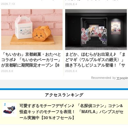
い！？ピングー展」開催【レポ】
イン会場では延べ25万9000人が
2026.7.13
2026.8.4
来場
「ちいかわ」京都銘菓・おたべと
まどか、ほむらがお出迎え♪ 「ま
コラボ♪ 「ちいかわベーカリー」
どマギ〈ワルプルギスの廻天〉」
が京都駅に期間限定オープン【8
描き下ろしビジュアル登場！「サ
月13日～】
ンシャインシティプリンスホテ
2026.8.6
2026.8.4
ル」コラボ開催
Recommended by
アクセスランキング
可愛すぎるモチーフデザイン♪ 「名探偵コナン」コナン&
怪盗キッドのモチーフを表現！ 「MAYLA」パンプスがセ
ール実施中【30％オフセール】