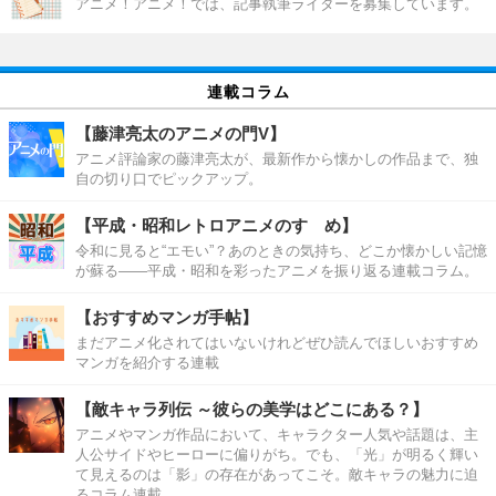
アニメ！アニメ！では、記事執筆ライターを募集しています。
連載コラム
【藤津亮太のアニメの門V】
アニメ評論家の藤津亮太が、最新作から懐かしの作品まで、独
自の切り口でピックアップ。
【平成・昭和レトロアニメのすゝめ】
令和に見ると“エモい”？あのときの気持ち、どこか懐かしい記憶
が蘇る――平成・昭和を彩ったアニメを振り返る連載コラム。
【おすすめマンガ手帖】
まだアニメ化されてはいないけれどぜひ読んでほしいおすすめ
マンガを紹介する連載
【敵キャラ列伝 ～彼らの美学はどこにある？】
アニメやマンガ作品において、キャラクター人気や話題は、主
人公サイドやヒーローに偏りがち。でも、「光」が明るく輝い
て見えるのは「影」の存在があってこそ。敵キャラの魅力に迫
るコラム連載。