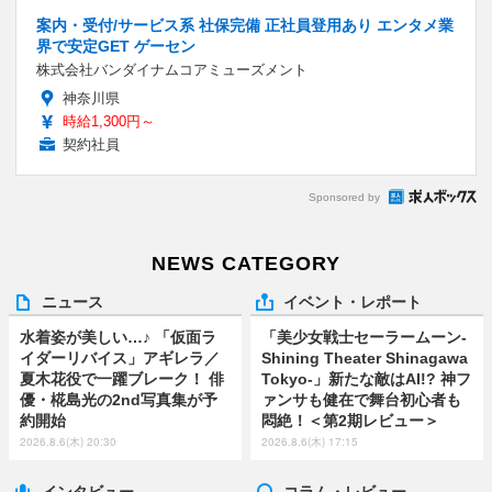
案内・受付/サービス系 社保完備 正社員登用あり エンタメ業
界で安定GET ゲーセン
株式会社バンダイナムコアミューズメント
神奈川県
時給1,300円～
契約社員
Sponsored by
NEWS CATEGORY
ニュース
イベント・レポート
水着姿が美しい…♪ 「仮面ラ
「美少女戦士セーラームーン-
イダーリバイス」アギレラ／
Shining Theater Shinagawa
夏木花役で一躍ブレーク！ 俳
Tokyo-」新たな敵はAI!? 神フ
優・椛島光の2nd写真集が予
ァンサも健在で舞台初心者も
約開始
悶絶！＜第2期レビュー＞
2026.8.6(木) 20:30
2026.8.6(木) 17:15
インタビュー
コラム・レビュー