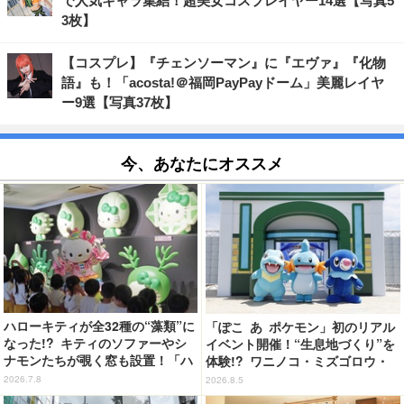
で人気キャラ集結！超美女コスプレイヤー14選【写真5
3枚】
【コスプレ】『チェンソーマン』に『エヴァ』『化物
語』も！「acosta!＠福岡PayPayドーム」美麗レイヤ
ー9選【写真37枚】
今、あなたにオススメ
ハローキティが全32種の“藻類”に
「ぽこ あ ポケモン」初のリアル
なった!? キティのソファーやシ
イベント開催！“生息地づくり”を
ナモンたちが覗く窓も設置！「ハ
体験!? ワニノコ・ミズゴロウ・
ーモニーランド」35周年で大分
アシマリもワクワク☆ 「ブクブ
2026.7.8
2026.8.5
県・暘谷駅がリニューアル
クうみぞこの街」in横浜赤レンガ