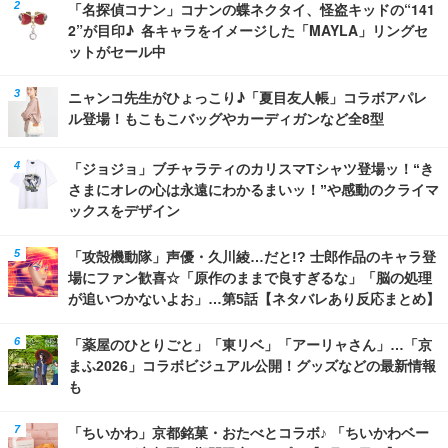
「名探偵コナン」コナンの蝶ネクタイ、怪盗キッドの“141
2”が目印♪ 各キャラをイメージした「MAYLA」リングセ
ットがセール中
ニャンコ先生がひょっこり♪「夏目友人帳」コラボアパレ
ル登場！もこもこバッグやカーディガンなど全8型
「ジョジョ」ブチャラティのカリスマTシャツ登場ッ！“き
さまにオレの心は永遠にわかるまいッ！”や感動のクライマ
ックスをデザイン
「攻殻機動隊」声優・久川綾…だと!? 士郎作品のキャラ登
場にファン歓喜☆「原作のままで良すぎるな」「脳の処理
が追いつかないよお」…第5話【ネタバレあり反応まとめ】
「薬屋のひとりごと」「東リベ」「アーリャさん」…「京
まふ2026」コラボビジュアル公開！グッズなどの最新情報
も
「ちいかわ」京都銘菓・おたべとコラボ♪ 「ちいかわベー