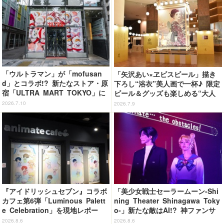
倉庫 ～8月9日まで【レポート】
「ウルトラマン」が「mofusan
「矢沢あい×ヱビスビール」描き
d」とコラボ!? 新たなストア・原
下ろし“浴衣”美人画で一杯♪ 限定
宿「ULTRA MART TOKYO」に
ビール＆グッズも楽しめる“大人
行ってきた【レポ】
の夏祭り”をレポ
2026.7.10
2026.7.9
『アイドリッシュセブン』コラボ
「美少女戦士セーラームーン-Shi
カフェ第6弾「Luminous Palett
ning Theater Shinagawa Toky
e Celebration」を現地レポー
o-」新たな敵はAI!? 神ファンサ
ト 4グループの世界観を落とし
も健在で舞台初心者も悶絶！＜第
2026.8.6
2026.8.6