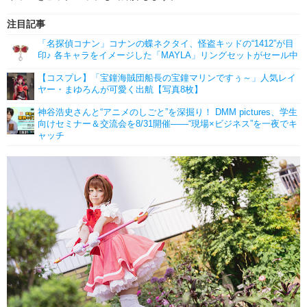
注目記事
「名探偵コナン」コナンの蝶ネクタイ、怪盗キッドの“1412”が目
印♪ 各キャラをイメージした「MAYLA」リングセットがセール中
【コスプレ】「宝鐘海賊団船長の宝鐘マリンですぅ～」人気レイ
ヤー・まゆろんが可愛く出航【写真8枚】
神谷浩史さんと“アニメのしごと”を深掘り！ DMM pictures、学生
向けセミナー＆交流会を8/31開催――“現場×ビジネス”を一夜でキ
ャッチ