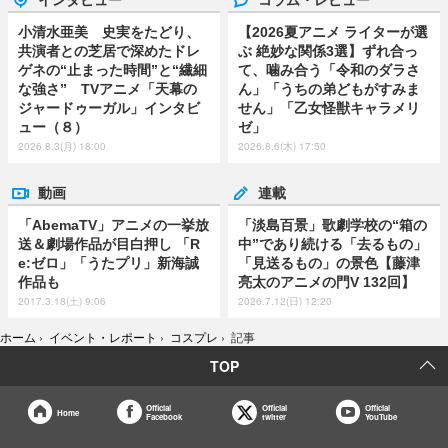
小清水亜美 史実をたどり、
【2026夏アニメ ライターが選
共演者との芝居で深めたドレ
ぶ 絶妙な関係3選】ずれ合っ
ゲネの“止まった時間”と“繊細
て、噛み合う「令和のダラさ
な強さ” TVアニメ「天幕の
ん」「うちの弟どもがすみま
ジャードゥーガル」インタビ
せん」「乙女怪獣キャラメリ
ュー（８）
ゼ」
2026.8.3(月) 18:00
2026.8.6(木) 17:50
動画
連載
「AbemaTV」アニメの一挙放
「淡島百景」歌劇学校の“箱の
送＆劇場作品が目白押し 「R
中”であり続ける「去るもの」
e:ゼロ」「うたプリ」新海誠
「見送るもの」の景色【藤津
作品も
亮太のアニメの門V 132回】
2017.3.18(土) 9:06
2026.7.12(日) 12:20
ホーム
›
イベント・レポート
›
コスプレ
›
記事
TOP
Official
Official
Official
Home
Facebook
twitter
YouTube