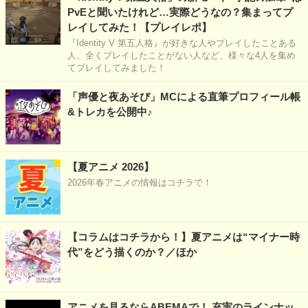
PvEと聞いたけれど…実際どうなの？集まってプ
レイしてみた！【プレイレポ】
『Identity V 第五人格』が好きな人やプレイしたことある
人、全くプレイしたことがない人など、様々な4人を集め
てプレイしてみました！
「声優と夜あそび」MCによる直筆プロフィール帳
&トレカを公開中♪
【夏アニメ 2026】
2026年春アニメの情報はコチラで！
【コラムはコチラから！】夏アニメは“マイナー時
代”をどう描くのか？／ほか
アニメを見るならABEMAで！ 充実のラインナッ