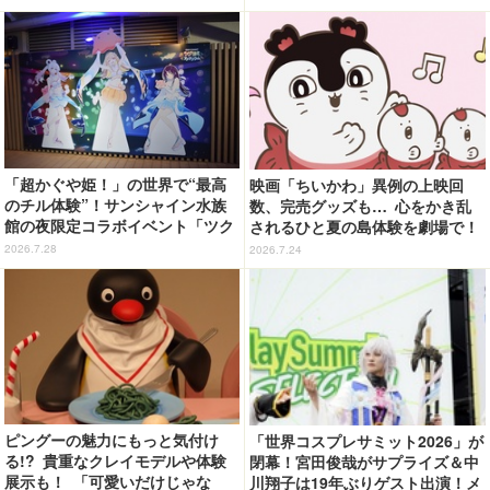
込んだオリジナルフード＆ドリン
2期レビュー＞
クに注目♪
「超かぐや姫！」の世界で“最高
映画「ちいかわ」異例の上映回
のチル体験”！サンシャイン水族
数、完売グッズも… 心をかき乱
館の夜限定コラボイベント「ツク
されるひと夏の島体験を劇場で！
ヨミアクアリウム」が癒やしすぎ
【ネタバレなし初日レポ】
2026.7.28
2026.7.24
た【体験レポ】
ピングーの魅力にもっと気付け
「世界コスプレサミット2026」が
る!? 貴重なクレイモデルや体験
閉幕！宮田俊哉がサプライズ＆中
展示も！ 「可愛いだけじゃな
川翔子は19年ぶりゲスト出演！メ