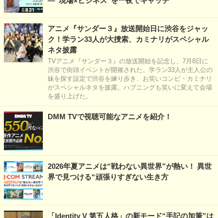
―“現場×ビジネス”を一夜でキャッチ
アニメ『サンダー３』放送開始日に渋谷をジャッ
ク！学ラン33人が大捜索、カミナリがスペシャル
ネタ披露
TVアニメ『サンダー３』の放送開始を記念し、7月8日に
渋谷で街頭イベントが開催された。学ラン33人が主人公の
妹を探す設定で渋谷を練り歩き、お笑いコンビ・カミナリ
がスペシャルネタを披露。ハプニングも笑いに変えて会場
を盛り上げた。
DMM TVで視聴可能なアニメを紹介！
2026年夏アニメは“戦わない異世界”が熱い！ 異世
界で見つける“頑張りすぎない生き方
「Identity V 第五人格」の新モード“手記の加筆”は