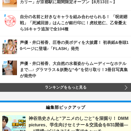
カリー」が京都駅に期間限定オープン【8月13日～】
自分の名前と好きなキャラを組み合わせられる！ 「呪術廻
戦」「死滅回游」はんこが銀行印に！虎杖悠仁、乙骨憂太
ら16キャラ追加で全104種
声優・井口裕香、圧巻の美ボディを大披露！ 初表紙&巻頭1
0ページに登場♪「FLASH」発売
声優・井口裕香、大自然の水着姿からムーディーなホテル
まで…♪ グラマラス＆妖艶な“今”を切り取り！3冊目写真集
が発売中
ランキングをもっと見る
編集部ピックアップ
神谷浩史さんと“アニメのしごと”を深掘り！ DMM
pictures、学生向けセミナー＆交流会を8/31開催―