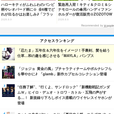
ハローキティがふわふわのバンビ
緊急再入荷！キティ＆クロミ＆シ
柄やレオパード柄に☆ 全6種でど
ナモロールの傘用ハンディファン
れが出るかはお楽しみ♪「フラッ
ホルダーが復活販売☆ZOZOTOW
フィーハローキティチャーム」第
Nにて
2026.8.9
2026.8.6
2弾登場【8月20日～】
Recommended by
アクセスランキング
「忍たま」五年生＆六年生をイメージ！手裏剣、髪を結う
仕草…和の趣を感じさせる「MAYLA」パンプス
「ジョジョ 黄金の風」ブチャラティチームやポルナレフら
を華やかに♪ 「glamb」新作カプセルコレクション登場
“任務了解”、“行くよ、サンドロック”「新機動戦記ガンダ
ムＷ」ヒイロ・デュオ・トロワ・カトル・五飛の声がす
る…！ 新規録り下ろしボイス搭載のワイヤレスイヤホンが
登場