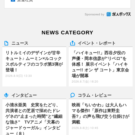
Sponsored by
NEWS CATEGORY
ニュース
イベント・レポート
リトルミイのデザインが甘辛
「ハイキュー!!」西谷夕役の
キュート♪ ムーミン×ルコック
声優・岡本信彦が”リベロ”を
スポルティフのコラボ第3弾が
体感！ 展示イベント「ハイキ
登場！
ュー!! オン ザ コート」東京会
場が開幕
2026.8.9(日) 13:30
2026.8.7(金) 18:20
インタビュー
コラム・レビュー
小清水亜美 史実をたどり、
映画「ちいかわ」は大人もハ
共演者との芝居で深めたドレ
マる傑作!「原作は東野圭
ゲネの“止まった時間”と“繊細
吾?」の声も飛び交う仕掛けが
な強さ” TVアニメ「天幕の
満載
ジャードゥーガル」インタビ
2026.8.8(土) 10:45
ュー（８）