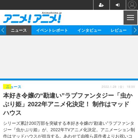
CL
ム
ニュース
イベントレポート
インタビュー
レビュー
ニュース
アニメ
映画/ドラマ
イベントレポート
マンガ
ノベル
アニメ
映画
インタビュー
音楽
声優
ライブ
舞台
スタッフ
声優
レビュー
2022.1.28（金） 18:00
ニュース
本好き令嬢の“勘違い”ラブファンタジー「虫か
ゲーム
グッズ
海外イベント
ビジネス
俳優・タレント
アーティスト
アニメ
実写
動画
ぶり姫」2022年アニメ化決定！ 制作はマッド
イベント
海外
ビジネス
書評
イベント
アニメ
映画/ドラマ
連載・コラム
ハウス
ゲーム
座談会
アニメ！アニメ！TV
ABEMA Cafe
シリーズ累計200万部を突破する本好き令嬢の“勘違い”ラブファンタ
ジー『虫かぶり姫』が、2022年TVアニメ化決定。アニメーション制
作はマッドハウスが担当する。あわせて由唯ら原作者よりお祝いコ