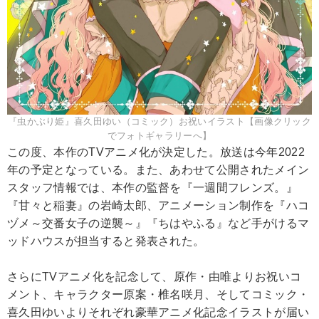
『虫かぶり姫』喜久田ゆい（コミック）お祝いイラスト【画像クリック
でフォトギャラリーへ】
この度、本作のTVアニメ化が決定した。放送は今年2022
年の予定となっている。また、あわせて公開されたメイン
スタッフ情報では、本作の監督を『一週間フレンズ。』
『甘々と稲妻』の岩崎太郎、アニメーション制作を『ハコ
ヅメ～交番女子の逆襲～』『ちはやふる』など手がけるマ
ッドハウスが担当すると発表された。
さらにTVアニメ化を記念して、原作・由唯よりお祝いコ
メント、キャラクター原案・椎名咲月、そしてコミック・
喜久田ゆいよりそれぞれ豪華アニメ化記念イラストが届い