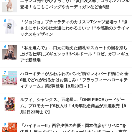
ニャンコ先生がひょっこり♪「夏目友人帳」コラボアパレル
登場！もこもこバッグやカーディガンなど全8型
「ジョジョ」ブチャラティのカリスマTシャツ登場ッ！“き
さまにオレの心は永遠にわかるまいッ！”や感動のクライマ
ックスをデザイン
「私を選んで」…口元に咥えた値札やスカートの裾を持ち
上げる仕草にズギュンッ!!!!ベルドール「ロゼ」がフィギュ
アで新登場
ハローキティがふわふわのバンビ柄やレオパード柄に☆ 全
6種でどれが出るかはお楽しみ♪「フラッフィーハローキテ
ィチャーム」第2弾登場【8月20日～】
ルフィ、シャンクス、五老星…「ONE PIECEカードゲー
ム」プロモカード9枚入り！4周年記念商品が抽選販売【9
月2日23時まで】
「ハイキュー!!」西谷夕役の声優・岡本信彦が”リベロ”を
体感！ 展示イベント「ハイキュー!! オン ザ コート」東京