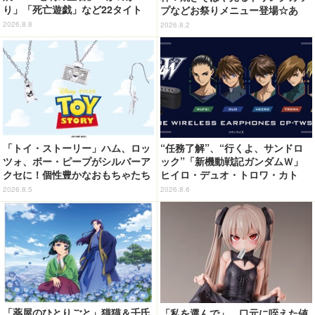
り」「死亡遊戯」など22タイト
プなどお祭りメニュー登場☆あ
ル・350種以上のグッズ販売
の“麦わら帽子”もグッズ化!? 【U
2026.8.8
2026.8.2
SJ「ワンピース・プレミア・サマ
ー」が開幕】
「トイ・ストーリー」ハム、ロッ
“任務了解”、“行くよ、サンドロ
ツォ、ボー・ピープがシルバーア
ック”「新機動戦記ガンダムＷ」
クセに！個性豊かなおもちゃたち
ヒイロ・デュオ・トロワ・カト
をオシャレに身につけよう♪
ル・五飛の声がする…！ 新規録
2026.8.5
2026.8.6
り下ろしボイス搭載のワイヤレス
イヤホンが登場
「薬屋のひとりごと」猫猫＆壬氏
「私を選んで」…口元に咥えた値