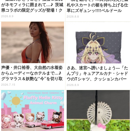
がネモフィラに囲まれて…♪ 茨城
札やスカートの裾を持ち上げる仕
県コラボの限定グッズが登場！ク
草にズギュンッ!!!!ベルドール
リアファイルやポストカードなど
「ロゼ」がフィギュアで新登場
2026.8.9
2026.8.8
声優・井口裕香、大自然の水着姿
さあ、迷宮へ誘いましょう―「た
からムーディーなホテルまで…♪
んプリ」キュアアルカナ・シャド
グラマラス＆妖艶な“今”を切り取
ウのTシャツ、クッションカバー
り！3冊目写真集が発売中
などが新登場
2026.7.15
2026.8.9