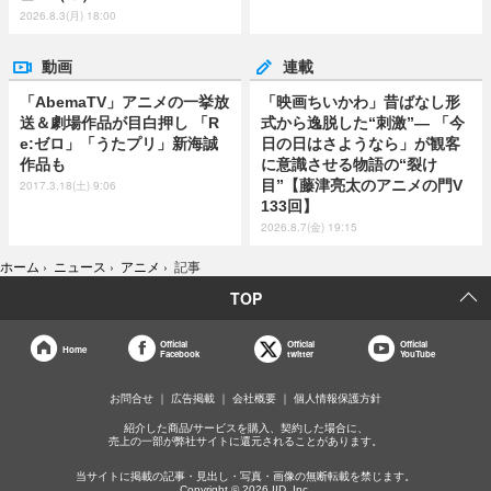
2026.8.3(月) 18:00
動画
連載
「AbemaTV」アニメの一挙放
「映画ちいかわ」昔ばなし形
送＆劇場作品が目白押し 「R
式から逸脱した“刺激”― 「今
e:ゼロ」「うたプリ」新海誠
日の日はさようなら」が観客
作品も
に意識させる物語の“裂け
目”【藤津亮太のアニメの門V
2017.3.18(土) 9:06
133回】
2026.8.7(金) 19:15
ホーム
›
ニュース
›
アニメ
›
記事
TOP
Official
Official
Official
Home
Facebook
twitter
YouTube
お問合せ
広告掲載
会社概要
個人情報保護方針
紹介した商品/サービスを購入、契約した場合に、
売上の一部が弊社サイトに還元されることがあります。
当サイトに掲載の記事・見出し・写真・画像の無断転載を禁じます。
Copyright © 2026 IID, Inc.