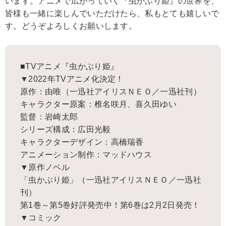
います。アニメで広がっていく『虫かぶり姫』の世界を、
皆様も一緒に楽しんでいただけたら、私もとても嬉しいで
す。どうぞよろしくお願いします。
■TVアニメ『虫かぶり姫』
▼2022年TVアニメ化決定！
原作：由唯（一迅社アイリスＮＥＯ／一迅社刊）
キャラクター原案：椎名咲月、喜久田ゆい
監督：岩崎太郎
シリーズ構成：広田光毅
キャラクターデザイン：高橋瑞香
アニメーション制作：マッドハウス
▼原作ノベル
「虫かぶり姫」（一迅社アイリスＮＥＯ／一迅社
刊）
第1巻～第5巻好評発売中！第6巻は2月2日発売！
▼コミック