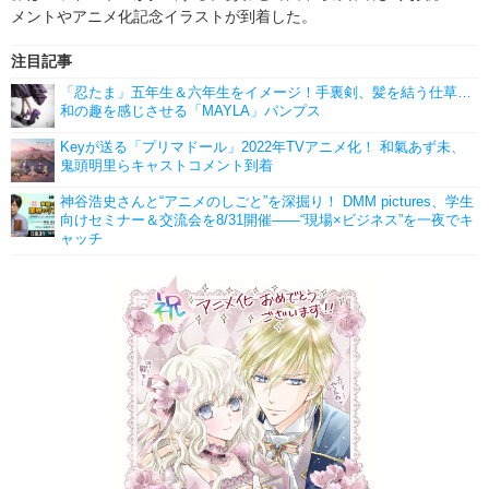
メントやアニメ化記念イラストが到着した。
注目記事
「忍たま」五年生＆六年生をイメージ！手裏剣、髪を結う仕草…
和の趣を感じさせる「MAYLA」パンプス
Keyが送る「プリマドール」2022年TVアニメ化！ 和氣あず未、
鬼頭明里らキャストコメント到着
神谷浩史さんと“アニメのしごと”を深掘り！ DMM pictures、学生
向けセミナー＆交流会を8/31開催――“現場×ビジネス”を一夜でキ
ャッチ