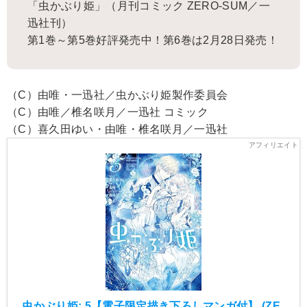
「虫かぶり姫」（月刊コミック ZERO-SUM／一
迅社刊）
第1巻～第5巻好評発売中！第6巻は2月28日発売！
（C）由唯・一迅社／虫かぶり姫製作委員会
（C）由唯／椎名咲月／一迅社 コミック
（C）喜久田ゆい・由唯・椎名咲月／一迅社
虫かぶり姫: 5【電子限定描き下ろしマンガ付】 (ZE