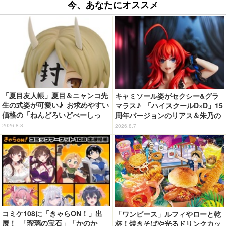
今、あなたにオススメ
「夏目友人帳」夏目＆ニャンコ先
キャミソール姿がセクシー&グラ
生の式姿が可愛い♪ お求めやすい
マラス♪ 「ハイスクールD×D」15
価格の「ねんどろいどべーしっ
周年バージョンのリアス＆朱乃の
く」から登場！ ちんまい二人が
フィギュアがリニューアルパッケ
2026.8.8
2026.8.7
並んだ姿にキュン☆
ージで登場！
コミケ108に「きゃらON！」出
「ワンピース」ルフィやローと乾
展！ 「瑠璃の宝石」「かのか
杯！焼きそばや光るドリンクカッ