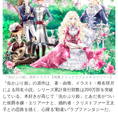
『虫かぶり姫』原作イラスト【画像クリックでフォトギャラリーへ】
『虫かぶり姫』の原作は、著・由唯、イラスト・椎名咲月
による同名小説。シリーズ累計発行部数は200万部を突破
している。本好きが高じて「虫かぶり姫」とあだ名がつい
た侯爵令嬢・エリアーナと、婚約者・クリストファー王太
子との恋路を描く、心躍る“勘違い”ラブファンタジーだ。