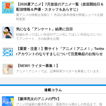
【2026夏アニメ】7月放送のアニメ一覧（放送開始日＆
配信情報＆声優・スタッフ＆あらすじ）
夏アニメの情報を深掘り！ 作品の基本情報や関連ニュースを随
時更新
気になる「アンケート」結果に注目
続編を作ってほしい作品やアニメ化してほしい作品などについ
てアンケート、その結果を公開
【重要・注意！】弊サイト「アニメ！アニメ！」Twitte
rアカウントのなりすましについて注意喚起のお知らせ
【NEW!! ライター募集！】
アニメ！アニメ！では、記事執筆ライターを募集しています。
連載コラム
【藤津亮太のアニメの門V】
アニメ評論家の藤津亮太が、最新作から懐かしの作品まで、独