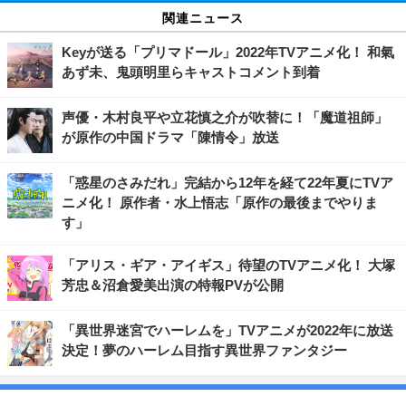
関連ニュース
Keyが送る「プリマドール」2022年TVアニメ化！ 和氣
あず未、鬼頭明里らキャストコメント到着
声優・木村良平や立花慎之介が吹替に！「魔道祖師」
が原作の中国ドラマ「陳情令」放送
「惑星のさみだれ」完結から12年を経て22年夏にTVア
ニメ化！ 原作者・水上悟志「原作の最後までやりま
す」
「アリス・ギア・アイギス」待望のTVアニメ化！ 大塚
芳忠＆沼倉愛美出演の特報PVが公開
「異世界迷宮でハーレムを」TVアニメが2022年に放送
決定！夢のハーレム目指す異世界ファンタジー