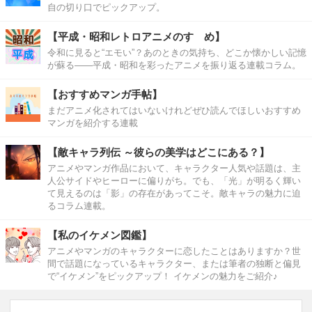
自の切り口でピックアップ。
【平成・昭和レトロアニメのすゝめ】
令和に見ると“エモい”？あのときの気持ち、どこか懐かしい記憶
が蘇る――平成・昭和を彩ったアニメを振り返る連載コラム。
【おすすめマンガ手帖】
まだアニメ化されてはいないけれどぜひ読んでほしいおすすめ
マンガを紹介する連載
【敵キャラ列伝 ～彼らの美学はどこにある？】
アニメやマンガ作品において、キャラクター人気や話題は、主
人公サイドやヒーローに偏りがち。でも、「光」が明るく輝い
て見えるのは「影」の存在があってこそ。敵キャラの魅力に迫
るコラム連載。
【私のイケメン図鑑】
アニメやマンガのキャラクターに恋したことはありますか？世
間で話題になっているキャラクター、または筆者の独断と偏見
で“イケメン”をピックアップ！ イケメンの魅力をご紹介♪