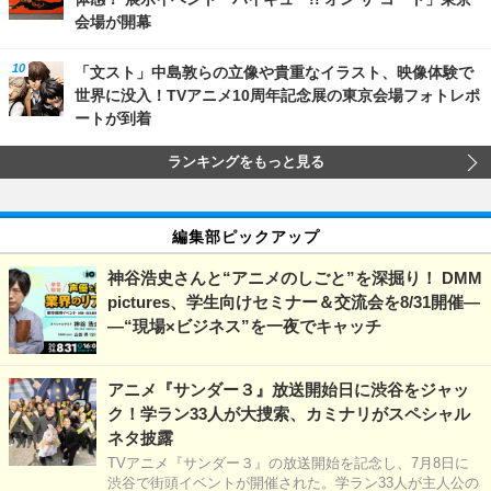
会場が開幕
「文スト」中島敦らの立像や貴重なイラスト、映像体験で
世界に没入！TVアニメ10周年記念展の東京会場フォトレポ
ートが到着
ランキングをもっと見る
編集部ピックアップ
神谷浩史さんと“アニメのしごと”を深掘り！ DMM
pictures、学生向けセミナー＆交流会を8/31開催―
―“現場×ビジネス”を一夜でキャッチ
アニメ『サンダー３』放送開始日に渋谷をジャッ
ク！学ラン33人が大捜索、カミナリがスペシャル
ネタ披露
TVアニメ『サンダー３』の放送開始を記念し、7月8日に
渋谷で街頭イベントが開催された。学ラン33人が主人公の