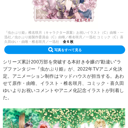
『虫かぶり姫』椎名咲月（キャラクター原案）お祝いイラスト（C）由唯・一
迅社／虫かぶり姫製作委員会（C）由唯／椎名咲月／一迅社 コミック（C）喜
久田ゆい・由唯・椎名咲月／一迅社
全 6 枚
写真をすべて見る
シリーズ累計200万部を突破する本好き令嬢の“勘違い”ラ
ブファンタジー『虫かぶり姫』が、2022年TVアニメ化決
定。アニメーション制作はマッドハウスが担当する。あわ
せて原作・由唯、イラスト・椎名咲月、コミック・喜久田
ゆいよりお祝いコメントやアニメ化記念イラストが到着し
た。