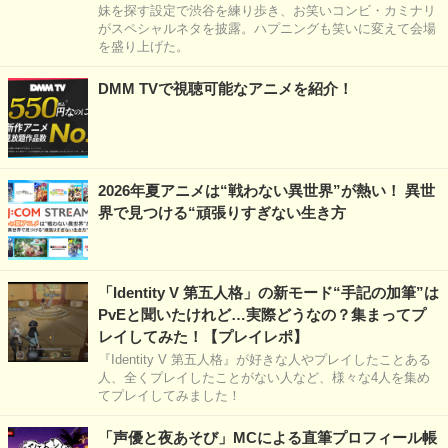
妹を探す設定で渋谷を練り歩き、お笑いコンビ・カミナリ
がスペシャルネタを披露。ハプニングも笑いに変えて会場
を盛り上げた。
DMM TVで視聴可能なアニメを紹介！
2026年夏アニメは“戦わない異世界”が熱い！ 異世
界で見つける“頑張りすぎない生き方
「Identity V 第五人格」の新モード“手記の加筆”は
PvEと聞いたけれど…実際どうなの？集まってプ
レイしてみた！【プレイレポ】
『Identity V 第五人格』が好きな人やプレイしたことある
人、全くプレイしたことがない人など、様々な4人を集め
てプレイしてみました！
「声優と夜あそび」MCによる直筆プロフィール帳