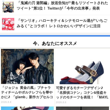
「鬼滅の刃 遊郭編」放送告知が“最もリツイートされた
ツイート”第1位！ Twitterが「今年の出来事」発表
「サンリオ」ハローキティ＆シナモロール達が“いちご
みるく”とコラボ！ レトロかわいいデザインに注目
今、あなたにオススメ
「ジョジョ 黄金の風」ブチャラ
可愛すぎるモチーフデザイン♪
ティチームやポルナレフらを華や
「名探偵コナン」コナン&怪盗キ
かに♪ 「glamb」新作カプセルコ
ッドのモチーフを表現！ 「MAYL
レクション登場
A」パンプスがセール実施中【3
2026.8.8
2026.8.6
0％オフセール】