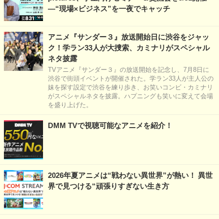
―“現場×ビジネス”を一夜でキャッチ
アニメ『サンダー３』放送開始日に渋谷をジャッ
ク！学ラン33人が大捜索、カミナリがスペシャル
ネタ披露
TVアニメ『サンダー３』の放送開始を記念し、7月8日に
渋谷で街頭イベントが開催された。学ラン33人が主人公の
妹を探す設定で渋谷を練り歩き、お笑いコンビ・カミナリ
がスペシャルネタを披露。ハプニングも笑いに変えて会場
を盛り上げた。
DMM TVで視聴可能なアニメを紹介！
2026年夏アニメは“戦わない異世界”が熱い！ 異世
界で見つける“頑張りすぎない生き方