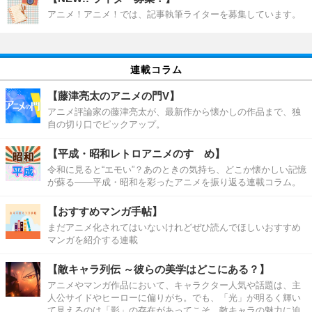
アニメ！アニメ！では、記事執筆ライターを募集しています。
連載コラム
【藤津亮太のアニメの門V】
アニメ評論家の藤津亮太が、最新作から懐かしの作品まで、独
自の切り口でピックアップ。
【平成・昭和レトロアニメのすゝめ】
令和に見ると“エモい”？あのときの気持ち、どこか懐かしい記憶
が蘇る――平成・昭和を彩ったアニメを振り返る連載コラム。
【おすすめマンガ手帖】
まだアニメ化されてはいないけれどぜひ読んでほしいおすすめ
マンガを紹介する連載
【敵キャラ列伝 ～彼らの美学はどこにある？】
アニメやマンガ作品において、キャラクター人気や話題は、主
人公サイドやヒーローに偏りがち。でも、「光」が明るく輝い
て見えるのは「影」の存在があってこそ。敵キャラの魅力に迫