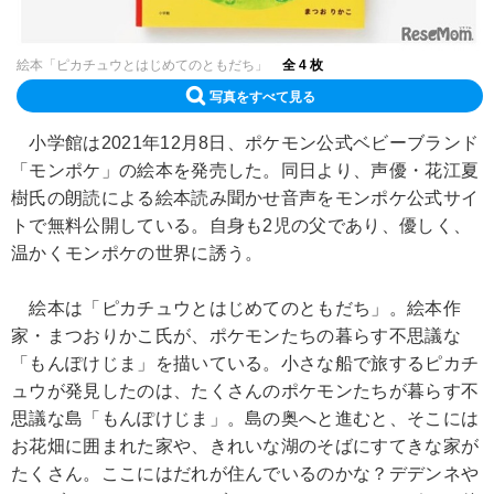
絵本「ピカチュウとはじめてのともだち」
全 4 枚
写真をすべて見る
小学館は2021年12月8日、ポケモン公式ベビーブランド
「モンポケ」の絵本を発売した。同日より、声優・花江夏
樹氏の朗読による絵本読み聞かせ音声をモンポケ公式サイ
トで無料公開している。自身も2児の父であり、優しく、
温かくモンポケの世界に誘う。
絵本は「ピカチュウとはじめてのともだち」。絵本作
家・まつおりかこ氏が、ポケモンたちの暮らす不思議な
「もんぽけじま」を描いている。小さな船で旅するピカチ
ュウが発見したのは、たくさんのポケモンたちが暮らす不
思議な島「もんぽけじま」。島の奥へと進むと、そこには
お花畑に囲まれた家や、きれいな湖のそばにすてきな家が
たくさん。ここにはだれが住んでいるのかな？デデンネや