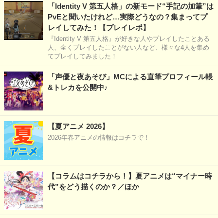
「Identity V 第五人格」の新モード“手記の加筆”は
PvEと聞いたけれど…実際どうなの？集まってプ
レイしてみた！【プレイレポ】
『Identity V 第五人格』が好きな人やプレイしたことある
人、全くプレイしたことがない人など、様々な4人を集め
てプレイしてみました！
「声優と夜あそび」MCによる直筆プロフィール帳
&トレカを公開中♪
【夏アニメ 2026】
2026年春アニメの情報はコチラで！
【コラムはコチラから！】夏アニメは“マイナー時
代”をどう描くのか？／ほか