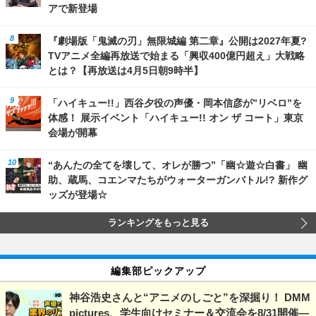
アで新登場
『劇場版「鬼滅の刃」無限城編 第二章』公開は2027年夏?
TVアニメ全編再放送で始まる「興収400億円超え」大戦略
とは？【再放送は4月5日朝9時半】
「ハイキュー!!」西谷夕役の声優・岡本信彦が”リベロ”を
体感！ 展示イベント「ハイキュー!! オン ザ コート」東京
会場が開幕
“あんたの全てを壊して、オレが勝つ”「幽☆遊☆白書」 幽
助、蔵馬、コエンマたちがウォーターガンバトル!? 新作グ
ッズが登場☆
ランキングをもっと見る
編集部ピックアップ
神谷浩史さんと“アニメのしごと”を深掘り！ DMM
pictures、学生向けセミナー＆交流会を8/31開催―