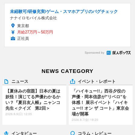
未経験可/研修充実/ゲーム・スマホアプリのバグチェック
ナナイロモバイル株式会社
東京都
月給27万円～50万円
正社員
Sponsored by
NEWS CATEGORY
ニュース
イベント・レポート
【夏休みの宿題】日本の夏は
「ハイキュー!!」西谷夕役の
妖怪！演じてる声優わかるか
声優・岡本信彦が”リベロ”を
い？『夏目友人帳』ニャンコ
体感！ 展示イベント「ハイキ
先生＜クイズ 第2回＞
ュー!! オン ザ コート」東京会
場が開幕
2026.8.9(日) 12:05
2026.8.7(金) 18:20
インタビュー
コラム・レビュー