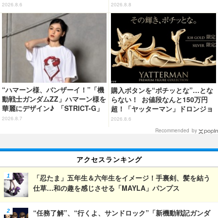
展開
京会場フォトレポートが到着
2026.8.6
2026.8.8
“ハマーン様、バンザーイ！”「機
購入ボタンを“ポチッとな”…とな
動戦士ガンダムZZ」ハマーン様を
らない！ お値段なんと150万円
華麗にデザイン♪ 「STRICT-G」
超！「ヤッターマン」ドロンジョ
Tシャツなどミニコレクション登
様が黄金の輝きをまといミニフィ
2026.8.7
2026.8.6
場
ギュア化 ヤッターワン&おだてブ
Recommended by
タも
アクセスランキング
「忍たま」五年生＆六年生をイメージ！手裏剣、髪を結う
仕草…和の趣を感じさせる「MAYLA」パンプス
“任務了解”、“行くよ、サンドロック”「新機動戦記ガンダ