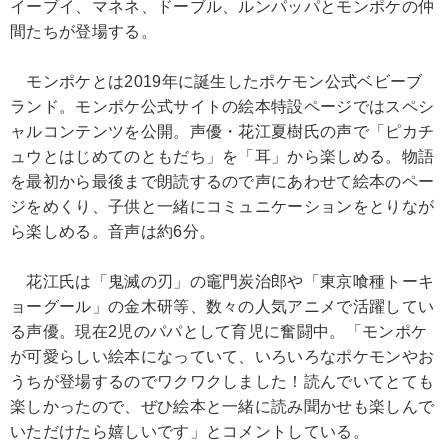
イーブイ、マネネ、ドーブル、ルンパッパとモンポケの仲
間たちが登場する。
モンポケとは2019年に誕生したポケモン公式ベビーブ
ランド。モンポケ公式サイトの絵本特設ページではスペシ
ャルコンテンツを公開。声優・花江夏樹氏の声で「ピカチ
ュウとはじめてのともだち」を「耳」から楽しめる。物語
を最初から最後まで朗読するので声にあわせて絵本のペー
ジをめくり、子供と一緒にコミュニケーションをとりなが
ら楽しめる。音声は約6分。
花江氏は「鬼滅の刃」の竈門炭治郎や「東京喰種トーキ
ョーグール」の金木研等、数々の人気アニメで活躍してい
る声優。現在2児のパパとして育児に奮闘中。「モンポケ
が可愛らしい絵本になっていて、いろいろなポケモンやお
うちが登場するのでワクワクしました！読んでいてとても
楽しかったので、ぜひ絵本と一緒に読み聞かせも楽しんで
いただけたら嬉しいです」とコメントしている。