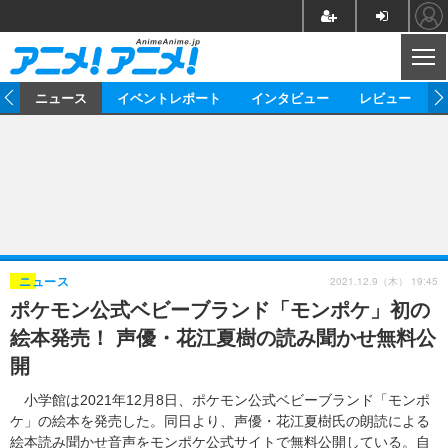
CL
ム
ニュース
イベントレポート
インタビュー
レビュー
ニュース
アニメ
映画/ドラマ
イベントレポート
マンガ
ノベル
アニメ
映画
インタビュー
音楽
声優
ライブ
舞台
スタッフ
声優
レビュー
2021.12.9（木） 19:45
ニュース
ポケモン公式ベビーブランド「モンポケ」初の
ゲーム
グッズ
海外イベント
ビジネス
俳優・タレント
アーティスト
アニメ
実写
動画
絵本発売！ 声優・花江夏樹の読み聞かせ無料公
イベント
海外
ビジネス
書評
イベント
アニメ
映画/ドラマ
連載・コラム
開
ゲーム
座談会
アニメ！アニメ！TV
ABEMA Cafe
小学館は2021年12月8日、ポケモン公式ベビーブランド「モンポ
ケ」の絵本を発売した。同日より、声優・花江夏樹氏の朗読による
絵本読み聞かせ音声をモンポケ公式サイトで無料公開している。自