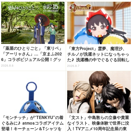
ピューロランド】
「薬屋のひとりごと」「東リベ」
「東方Project」霊夢、魔理沙、
「アーリャさん」…「京まふ202
チルノが洗濯ネットになっちゃっ
6」コラボビジュアル公開！グッ
た♪ 洗濯機の中でぐるぐる回転し
ズなどの最新情報も
続ける姿を思わず眺めたくなっち
2026.8.6
2026.8.7
ゃう!?
「モンチッチ」が“TENKYU”の着
「文スト」中島敦らの立像や貴重
ぐるみに♪ atmosコラボアイテム
なイラスト、映像体験で世界に没
登場！キーチェーン＆Tシャツを
入！TVアニメ10周年記念展の東