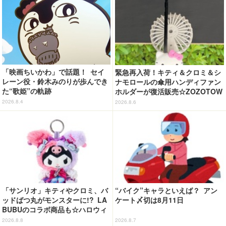
「映画ちいかわ」で話題！ セイ
緊急再入荷！キティ＆クロミ＆シ
レーン役・鈴木みのりが歩んでき
ナモロールの傘用ハンディファン
た“歌姫”の軌跡
ホルダーが復活販売☆ZOZOTOW
Nにて
2026.8.4
2026.8.6
「サンリオ」キティやクロミ、バ
“バイク”キャラといえば？ アン
ッドばつ丸がモンスターに!? LA
ケート〆切は8月11日
BUBUのコラボ商品も☆ハロウィ
ーングッズ情報が到着【サンリオ
2026.8.8
2026.8.7