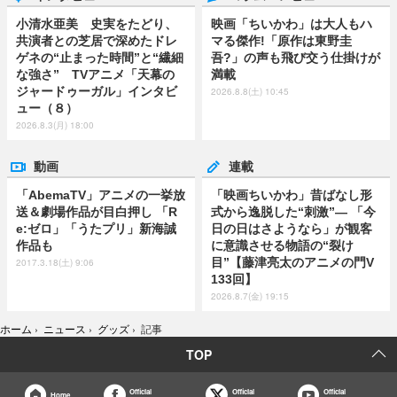
小清水亜美 史実をたどり、
映画「ちいかわ」は大人もハ
共演者との芝居で深めたドレ
マる傑作!「原作は東野圭
ゲネの“止まった時間”と“繊細
吾?」の声も飛び交う仕掛けが
な強さ” TVアニメ「天幕の
満載
ジャードゥーガル」インタビ
2026.8.8(土) 10:45
ュー（８）
2026.8.3(月) 18:00
動画
連載
「AbemaTV」アニメの一挙放
「映画ちいかわ」昔ばなし形
送＆劇場作品が目白押し 「R
式から逸脱した“刺激”― 「今
e:ゼロ」「うたプリ」新海誠
日の日はさようなら」が観客
作品も
に意識させる物語の“裂け
目”【藤津亮太のアニメの門V
2017.3.18(土) 9:06
133回】
2026.8.7(金) 19:15
ホーム
›
ニュース
›
グッズ
›
記事
TOP
Official
Official
Official
Home