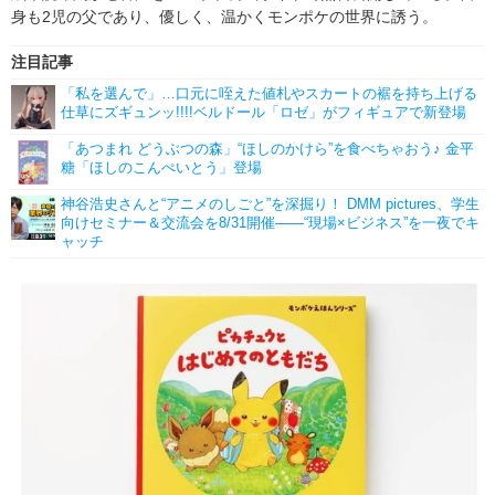
身も2児の父であり、優しく、温かくモンポケの世界に誘う。
注目記事
「私を選んで」…口元に咥えた値札やスカートの裾を持ち上げる
仕草にズギュンッ!!!!ベルドール「ロゼ」がフィギュアで新登場
「あつまれ どうぶつの森」“ほしのかけら”を食べちゃおう♪ 金平
糖「ほしのこんぺいとう」登場
神谷浩史さんと“アニメのしごと”を深掘り！ DMM pictures、学生
向けセミナー＆交流会を8/31開催――“現場×ビジネス”を一夜でキ
ャッチ