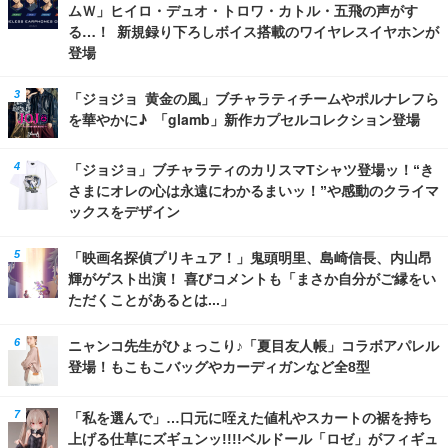
ムＷ」ヒイロ・デュオ・トロワ・カトル・五飛の声がす
る…！ 新規録り下ろしボイス搭載のワイヤレスイヤホンが
登場
「ジョジョ 黄金の風」ブチャラティチームやポルナレフら
を華やかに♪ 「glamb」新作カプセルコレクション登場
「ジョジョ」ブチャラティのカリスマTシャツ登場ッ！“き
さまにオレの心は永遠にわかるまいッ！”や感動のクライマ
ックスをデザイン
「映画名探偵プリキュア！」鬼頭明里、島崎信長、内山昂
輝がゲスト出演！ 喜びコメントも「まさか自分がご縁をい
ただくことがあるとは...」
ニャンコ先生がひょっこり♪「夏目友人帳」コラボアパレル
登場！もこもこバッグやカーディガンなど全8型
「私を選んで」…口元に咥えた値札やスカートの裾を持ち
上げる仕草にズギュンッ!!!!ベルドール「ロゼ」がフィギュ