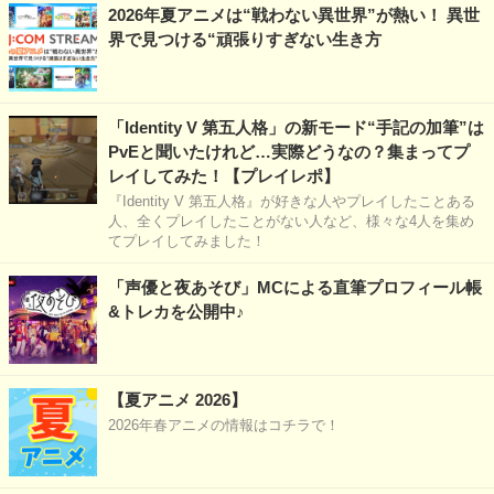
2026年夏アニメは“戦わない異世界”が熱い！ 異世
界で見つける“頑張りすぎない生き方
「Identity V 第五人格」の新モード“手記の加筆”は
PvEと聞いたけれど…実際どうなの？集まってプ
レイしてみた！【プレイレポ】
『Identity V 第五人格』が好きな人やプレイしたことある
人、全くプレイしたことがない人など、様々な4人を集め
てプレイしてみました！
「声優と夜あそび」MCによる直筆プロフィール帳
&トレカを公開中♪
【夏アニメ 2026】
2026年春アニメの情報はコチラで！