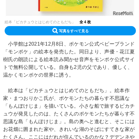
絵本「ピカチュウとはじめてのともだち」
全 4 枚
写真をすべて見る
小学館は2021年12月8日、ポケモン公式ベビーブランド
「モンポケ」の絵本を発売した。同日より、声優・花江夏
樹氏の朗読による絵本読み聞かせ音声をモンポケ公式サイ
トで無料公開している。自身も2児の父であり、優しく、
温かくモンポケの世界に誘う。
絵本は「ピカチュウとはじめてのともだち」。絵本作
家・まつおりかこ氏が、ポケモンたちの暮らす不思議な
「もんぽけじま」を描いている。小さな船で旅するピカチ
ュウが発見したのは、たくさんのポケモンたちが暮らす不
思議な島「もんぽけじま」。島の奥へと進むと、そこには
お花畑に囲まれた家や、きれいな湖のそばにすてきな家が
たくさん。ここにはだれが住んでいるのかな？デデンネや