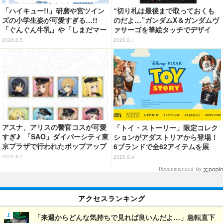
「ハイキュー!!」研磨や宮ツイン
“切り札は最後まで取っておくも
ズの小学生姿が可愛すぎる…!!
のだよ…”ガンダムX＆ガンダムヴ
「ぐんぐん牛乳」や「しまだマー
ァサーゴを筆絵タッチでデザイ
ト」デザインのグッズも!? ロー
ン！「ガンダムX」Tシャツ発売
2026.8.5
2026.8.1
ソン限定グッズが登場！
アスナ、アリスの警官コスが可愛
「トイ・ストーリー」限定コレク
すぎ♪ 「SAO」ダイバーシティ東
ションがアダストリアから登場！
京プラザで行われたポップアップ
6ブランドで全62アイテムを展
ショップの事後通販がスタート！
開 店舗で購入するとオリジナル
2026.8.2
2026.8.4
マグネットをプレゼント☆
Recommended by
アクセスランキング
「来週からどんな気持ちで見れば良いんだよ…」急転直下