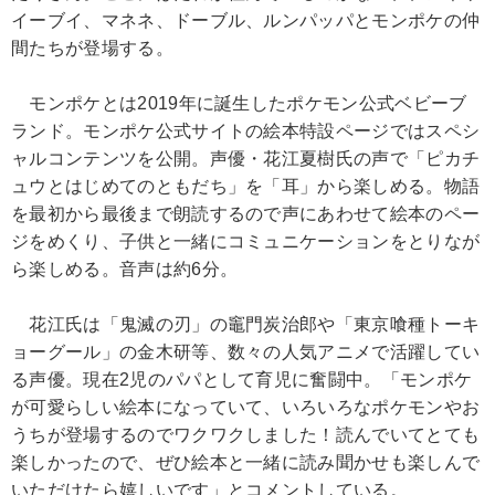
イーブイ、マネネ、ドーブル、ルンパッパとモンポケの仲
間たちが登場する。
モンポケとは2019年に誕生したポケモン公式ベビーブ
ランド。モンポケ公式サイトの絵本特設ページではスペシ
ャルコンテンツを公開。声優・花江夏樹氏の声で「ピカチ
ュウとはじめてのともだち」を「耳」から楽しめる。物語
を最初から最後まで朗読するので声にあわせて絵本のペー
ジをめくり、子供と一緒にコミュニケーションをとりなが
ら楽しめる。音声は約6分。
花江氏は「鬼滅の刃」の竈門炭治郎や「東京喰種トーキ
ョーグール」の金木研等、数々の人気アニメで活躍してい
る声優。現在2児のパパとして育児に奮闘中。「モンポケ
が可愛らしい絵本になっていて、いろいろなポケモンやお
うちが登場するのでワクワクしました！読んでいてとても
楽しかったので、ぜひ絵本と一緒に読み聞かせも楽しんで
いただけたら嬉しいです」とコメントしている。