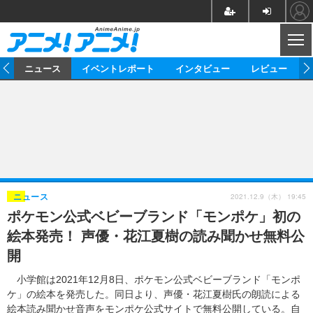
CL
ム
ニュース
イベントレポート
インタビュー
レビュー
ニュース
アニメ
映画/ドラマ
イベントレポート
マンガ
ノベル
アニメ
映画
インタビュー
音楽
声優
ライブ
舞台
スタッフ
声優
レビュー
2021.12.9（木） 19:45
ニュース
ポケモン公式ベビーブランド「モンポケ」初の
ゲーム
グッズ
海外イベント
ビジネス
俳優・タレント
アーティスト
アニメ
実写
動画
絵本発売！ 声優・花江夏樹の読み聞かせ無料公
イベント
海外
ビジネス
書評
イベント
アニメ
映画/ドラマ
連載・コラム
開
ゲーム
座談会
アニメ！アニメ！TV
ABEMA Cafe
小学館は2021年12月8日、ポケモン公式ベビーブランド「モンポ
ケ」の絵本を発売した。同日より、声優・花江夏樹氏の朗読による
絵本読み聞かせ音声をモンポケ公式サイトで無料公開している。自