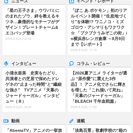
ニュース
イベント・レポート
「星の王子さま」ウワバミに
「ぽこ あ ポケモン」初のリア
のまれたゾウ、絆を教えるキ
ルイベント開催！“生息地づく
ツネ…象徴的なモチーフがデ
り”を体験!? ワニノコ・ミズ
ザイン！プレートチャーム&
ゴロウ・アシマリもワクワク
エコバッグ登場
☆ 「ブクブクうみぞこの街」i
n横浜赤レンガ倉庫 ～8月9日
2026.8.6(木) 12:46
まで【レポート】
2026.8.5(水) 17:10
インタビュー
コラム・レビュー
小清水亜美 史実をたどり、
【2026夏アニメ ライターが選
共演者との芝居で深めたドレ
ぶ “原作愛”に震えた3作
ゲネの“止まった時間”と“繊細
品】！ アニメ化でさらに輝き
な強さ” TVアニメ「天幕の
を増した「これ描いて死ね」
ジャードゥーガル」インタビ
「天幕のジャードゥーガル」
ュー（８）
「BLEACH 千年血戦篇」
2026.8.3(月) 18:00
2026.8.5(水) 17:50
動画
連載
「AbemaTV」アニメの一挙放
「淡島百景」歌劇学校の“箱の