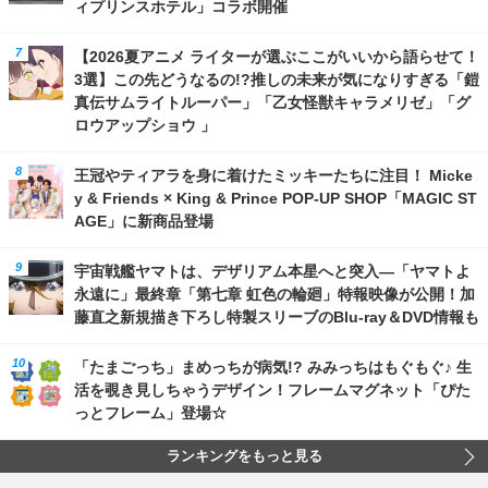
ィプリンスホテル」コラボ開催
【2026夏アニメ ライターが選ぶここがいいから語らせて！
3選】この先どうなるの!?推しの未来が気になりすぎる「鎧
真伝サムライトルーパー」「乙女怪獣キャラメリゼ」「グ
ロウアップショウ 」
王冠やティアラを身に着けたミッキーたちに注目！ Micke
y & Friends × King & Prince POP-UP SHOP「MAGIC ST
AGE」に新商品登場
宇宙戦艦ヤマトは、デザリアム本星へと突入―「ヤマトよ
永遠に」最終章「第七章 虹色の輪廻」特報映像が公開！加
藤直之新規描き下ろし特製スリーブのBlu-ray＆DVD情報も
「たまごっち」まめっちが病気!? みみっちはもぐもぐ♪ 生
活を覗き見しちゃうデザイン！フレームマグネット「ぴた
っとフレーム」登場☆
ランキングをもっと見る