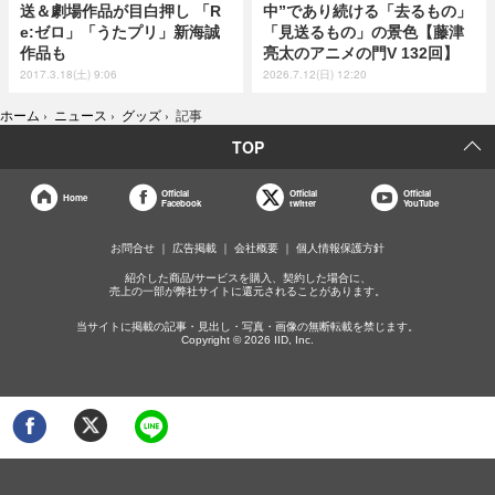
送＆劇場作品が目白押し 「R
中”であり続ける「去るもの」
e:ゼロ」「うたプリ」新海誠
「見送るもの」の景色【藤津
作品も
亮太のアニメの門V 132回】
2017.3.18(土) 9:06
2026.7.12(日) 12:20
ホーム
›
ニュース
›
グッズ
›
記事
TOP
Official
Official
Official
Home
Facebook
twitter
YouTube
お問合せ
広告掲載
会社概要
個人情報保護方針
紹介した商品/サービスを購入、契約した場合に、
売上の一部が弊社サイトに還元されることがあります。
当サイトに掲載の記事・見出し・写真・画像の無断転載を禁じます。
Copyright © 2026 IID, Inc.