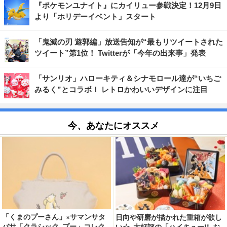
『ポケモンユナイト』にカイリュー参戦決定！12月9日
より「ホリデーイベント」スタート
「鬼滅の刃 遊郭編」放送告知が“最もリツイートされた
ツイート”第1位！ Twitterが「今年の出来事」発表
「サンリオ」ハローキティ＆シナモロール達が“いちご
みるく”とコラボ！ レトロかわいいデザインに注目
今、あなたにオススメ
「くまのプーさん」×サマンサタ
日向や研磨が描かれた重箱が欲し
バサ「クラシック プー」コレク
い☆ 大好評の「ハイキュー!! お