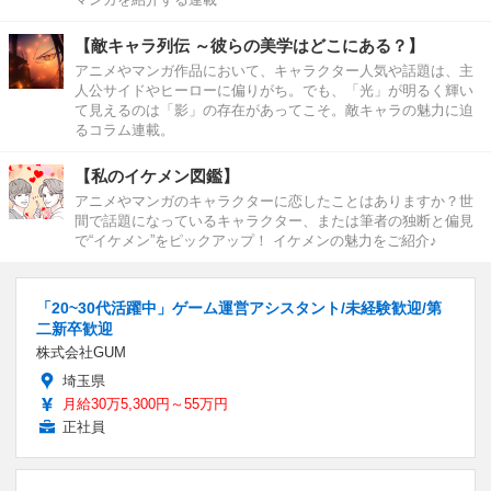
【敵キャラ列伝 ～彼らの美学はどこにある？】
アニメやマンガ作品において、キャラクター人気や話題は、主
人公サイドやヒーローに偏りがち。でも、「光」が明るく輝い
て見えるのは「影」の存在があってこそ。敵キャラの魅力に迫
るコラム連載。
【私のイケメン図鑑】
アニメやマンガのキャラクターに恋したことはありますか？世
間で話題になっているキャラクター、または筆者の独断と偏見
で“イケメン”をピックアップ！ イケメンの魅力をご紹介♪
「20~30代活躍中」ゲーム運営アシスタント/未経験歓迎/第
二新卒歓迎
株式会社GUM
埼玉県
月給30万5,300円～55万円
正社員