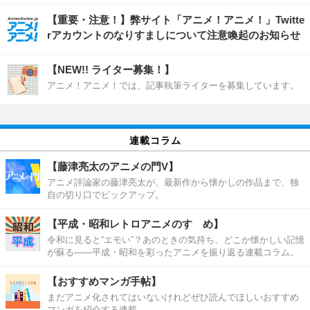
【重要・注意！】弊サイト「アニメ！アニメ！」Twitte
rアカウントのなりすましについて注意喚起のお知らせ
【NEW!! ライター募集！】
アニメ！アニメ！では、記事執筆ライターを募集しています。
連載コラム
【藤津亮太のアニメの門V】
アニメ評論家の藤津亮太が、最新作から懐かしの作品まで、独
自の切り口でピックアップ。
【平成・昭和レトロアニメのすゝめ】
令和に見ると“エモい”？あのときの気持ち、どこか懐かしい記憶
が蘇る――平成・昭和を彩ったアニメを振り返る連載コラム。
【おすすめマンガ手帖】
まだアニメ化されてはいないけれどぜひ読んでほしいおすすめ
マンガを紹介する連載