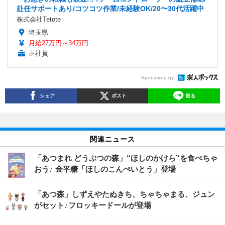
赴任サポートあり/コツコツ作業/未経験OK/20〜30代活躍中
株式会社Tetote
埼玉県
月給27万円～34万円
正社員
Sponsored by
シェア
ポスト
送る
関連ニュース
「あつまれ どうぶつの森」“ほしのかけら”を食べちゃ
おう♪ 金平糖「ほしのこんぺいとう」登場
「あつ森」しずえやたぬきち、ちゃちゃまる、ジュン
がセット♪フロッキードールが登場