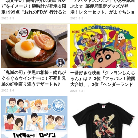
「パペットスンスン」がお手紙運
7”をイメージ！腕時計が登場＆限
ぶよ☆ 郵便局限定グッズが登
定1995点 “おれのFDが 行けると
場！レターセット、がまぐちショ
教えてくれてる…!!”
ルダーバッグなど全5種【8月12日
2026.8.3
2026.8.5
～】
「鬼滅の刃」伊黒の相棒・鏑丸が
一番好きな映画『クレヨンしんち
ぐるぐるウインナーに！不死川兄
ゃん』は？ 3位「アッパレ！戦国
弟の好物寄り添うデザートも♪
大合戦」、2位「ヘンダーランド
「ジョイフル」コラボ第3弾・第4
の大冒険」、1位は…？【『映画
2026.8.4
2026.7.31
弾決定【8月18日～】
クレヨンしんちゃん 奇々怪々！
オラの妖怪バケ～ション』公開記
念】