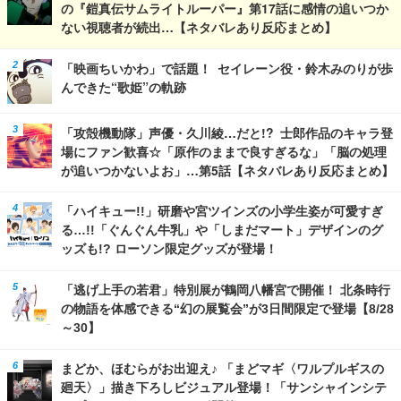
の『鎧真伝サムライトルーパー』第17話に感情の追いつか
ない視聴者が続出…【ネタバレあり反応まとめ】
「映画ちいかわ」で話題！ セイレーン役・鈴木みのりが歩
んできた“歌姫”の軌跡
「攻殻機動隊」声優・久川綾…だと!? 士郎作品のキャラ登
場にファン歓喜☆「原作のままで良すぎるな」「脳の処理
が追いつかないよお」…第5話【ネタバレあり反応まとめ】
「ハイキュー!!」研磨や宮ツインズの小学生姿が可愛すぎ
る…!!「ぐんぐん牛乳」や「しまだマート」デザインのグ
ッズも!? ローソン限定グッズが登場！
「逃げ上手の若君」特別展が鶴岡八幡宮で開催！ 北条時行
の物語を体感できる“幻の展覧会”が3日間限定で登場【8/28
～30】
まどか、ほむらがお出迎え♪ 「まどマギ〈ワルプルギスの
廻天〉」描き下ろしビジュアル登場！「サンシャインシテ