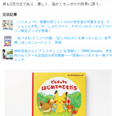
身も2児の父であり、優しく、温かくモンポケの世界に誘う。
注目記事
「ハイキュー!!」研磨や宮ツインズの小学生姿が可愛すぎる…!!
「ぐんぐん牛乳」や「しまだマート」デザインのグッズも!? ロー
ソン限定グッズが登場！
「あつまれ どうぶつの森」“ほしのかけら”を食べちゃおう♪ 金平
糖「ほしのこんぺいとう」登場
神谷浩史さんと“アニメのしごと”を深掘り！ DMM pictures、学生
向けセミナー＆交流会を8/31開催――“現場×ビジネス”を一夜でキ
ャッチ