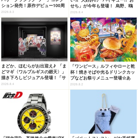
ション発売！原作デビュー100周
せち」が今年も登場！ 烏野、鴎
年記念でハンドバッグや財布など
台、音駒、稲荷崎をイメージした
2026.8.3
2026.8.4
全6種が登場
メニューで構成
まどか、ほむらがお出迎え♪ 「ま
「ワンピース」ルフィやローと乾
どマギ〈ワルプルギスの廻天〉」
杯！焼きそばや光るドリンクカッ
描き下ろしビジュアル登場！「サ
プなどお祭りメニュー登場☆あ
ンシャインシティプリンスホテ
の“麦わら帽子”もグッズ化!? 【U
2026.8.4
2026.8.2
ル」コラボ開催
SJ「ワンピース・プレミア・サマ
ー」が開幕】
「頭文字D」高橋啓介の愛車“RX-