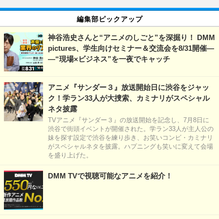
編集部ピックアップ
神谷浩史さんと“アニメのしごと”を深掘り！ DMM
pictures、学生向けセミナー＆交流会を8/31開催―
―“現場×ビジネス”を一夜でキャッチ
アニメ『サンダー３』放送開始日に渋谷をジャッ
ク！学ラン33人が大捜索、カミナリがスペシャル
ネタ披露
TVアニメ『サンダー３』の放送開始を記念し、7月8日に
渋谷で街頭イベントが開催された。学ラン33人が主人公の
妹を探す設定で渋谷を練り歩き、お笑いコンビ・カミナリ
がスペシャルネタを披露。ハプニングも笑いに変えて会場
を盛り上げた。
DMM TVで視聴可能なアニメを紹介！