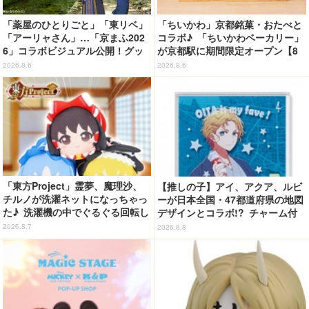
「薬屋のひとりごと」「東リベ」
「ちいかわ」京都銘菓・おたべと
「アーリャさん」…「京まふ202
コラボ♪ 「ちいかわベーカリー」
6」コラボビジュアル公開！グッ
が京都駅に期間限定オープン【8
ズなどの最新情報も
月13日～】
2026.8.6
2026.8.6
「東方Project」霊夢、魔理沙、
【推しの子】アイ、アクア、ルビ
チルノが洗濯ネットになっちゃっ
ーが日本全国・47都道府県の地図
た♪ 洗濯機の中でぐるぐる回転し
デザインとコラボ!? チャーム付
続ける姿を思わず眺めたくなっち
ピンバッジに♪
2026.8.7
2026.8.8
ゃう!?