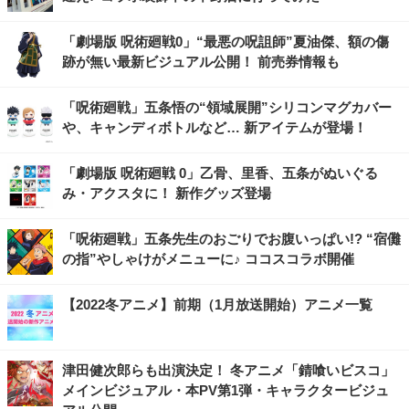
「劇場版 呪術廻戦0」“最悪の呪詛師”夏油傑、額の傷
跡が無い最新ビジュアル公開！ 前売券情報も
「呪術廻戦」五条悟の“領域展開”シリコンマグカバー
や、キャンディボトルなど… 新アイテムが登場！
「劇場版 呪術廻戦 0」乙骨、里香、五条がぬいぐる
み・アクスタに！ 新作グッズ登場
「呪術廻戦」五条先生のおごりでお腹いっぱい!? “宿儺
の指”やしゃけがメニューに♪ ココスコラボ開催
【2022冬アニメ】前期（1月放送開始）アニメ一覧
津田健次郎らも出演決定！ 冬アニメ「錆喰いビスコ」
メインビジュアル・本PV第1弾・キャラクタービジュ