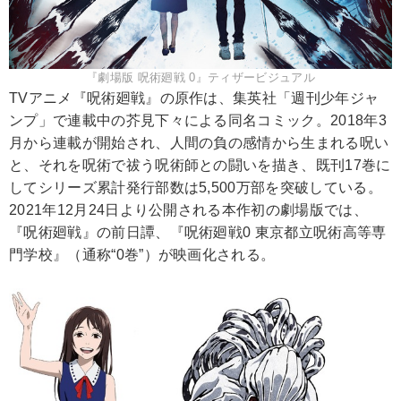
『劇場版 呪術廻戦 0』ティザービジュアル
TVアニメ『呪術廻戦』の原作は、集英社「週刊少年ジャ
ンプ」で連載中の芥見下々による同名コミック。2018年3
月から連載が開始され、人間の負の感情から生まれる呪い
と、それを呪術で祓う呪術師との闘いを描き、既刊17巻に
してシリーズ累計発行部数は5,500万部を突破している。
2021年12月24日より公開される本作初の劇場版では、
『呪術廻戦』の前日譚、『呪術廻戦0 東京都立呪術高等専
門学校』（通称“0巻”）が映画化される。