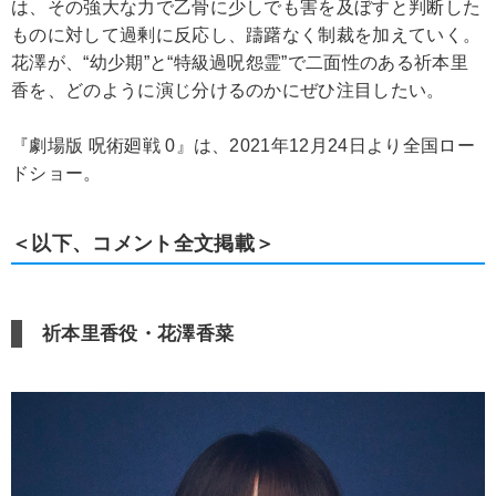
は、その強大な力で乙骨に少しでも害を及ぼすと判断した
ものに対して過剰に反応し、躊躇なく制裁を加えていく。
花澤が、“幼少期”と“特級過呪怨霊”で二面性のある祈本里
香を、どのように演じ分けるのかにぜひ注目したい。
『劇場版 呪術廻戦 0』は、2021年12月24日より全国ロー
ドショー。
＜以下、コメント全文掲載＞
祈本里香役・花澤香菜