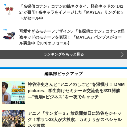
「名探偵コナン」コナンの蝶ネクタイ、怪盗キッドの“141
2”が目印♪ 各キャラをイメージした「MAYLA」リングセッ
トがセール中
可愛すぎるモチーフデザイン♪ 「名探偵コナン」コナン&怪
盗キッドのモチーフを表現！ 「MAYLA」パンプスがセー
ル実施中【30％オフセール】
ランキングをもっと見る
編集部ピックアップ
神谷浩史さんと“アニメのしごと”を深掘り！ DMM
pictures、学生向けセミナー＆交流会を8/31開催―
―“現場×ビジネス”を一夜でキャッチ
アニメ『サンダー３』放送開始日に渋谷をジャッ
ク！学ラン33人が大捜索、カミナリがスペシャル
ネタ披露