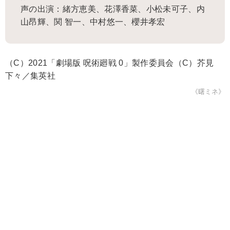
声の出演：緒方恵美、花澤香菜、小松未可子、内
山昂輝、関 智一、中村悠一、櫻井孝宏
（C）2021「劇場版 呪術廻戦 0」製作委員会（C）芥見
下々／集英社
《曙ミネ》