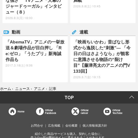
な強さ” TVアニメ「天幕の
満載
ジャードゥーガル」インタビ
2026.8.8(土) 10:45
ュー（８）
2026.8.3(月) 18:00
動画
連載
「AbemaTV」アニメの一挙放
「映画ちいかわ」昔ばなし形
送＆劇場作品が目白押し 「R
式から逸脱した“刺激”― 「今
e:ゼロ」「うたプリ」新海誠
日の日はさようなら」が観客
作品も
に意識させる物語の“裂け
目”【藤津亮太のアニメの門V
2017.3.18(土) 9:06
133回】
2026.8.7(金) 19:15
ホーム
›
ニュース
›
アニメ
›
記事
TOP
Official
Official
Official
Home
Facebook
twitter
YouTube
お問合せ
広告掲載
会社概要
個人情報保護方針
紹介した商品/サービスを購入、契約した場合に、
売上の一部が弊社サイトに還元されることがあります。