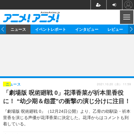
CL
ム
ニュース
イベントレポート
インタビュー
レビュー
ニュース
アニメ
映画/ドラマ
イベントレポート
マンガ
ノベル
アニメ
映画
インタビュー
音楽
声優
ライブ
舞台
スタッフ
声優
レビュー
2021.10.20（水） 11:59
ニュース
「劇場版 呪術廻戦 0」花澤香菜が祈本里香役
ゲーム
グッズ
海外イベント
ビジネス
俳優・タレント
アーティスト
アニメ
実写
動画
に！ “幼少期＆怨霊”の衝撃の演じ分けに注目！
イベント
海外
ビジネス
書評
イベント
アニメ
映画/ドラマ
連載・コラム
『劇場版 呪術廻戦 0』（12月24日公開）より、乙骨の幼馴染・祈本
里香を演じる声優が花澤香菜に決定した。花澤からはコメントも到
ゲーム
座談会
アニメ！アニメ！TV
ABEMA Cafe
着している。