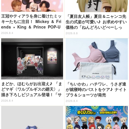
王冠やティアラを身に着けたミッ
「夏目友人帳」夏目＆ニャンコ先
キーたちに注目！ Mickey & Fri
生の式姿が可愛い♪ お求めやすい
ends × King & Prince POP-U
価格の「ねんどろいどべーしっ
P SHOP「MAGIC STAGE」に新
く」から登場！ ちんまい二人が
2026.8.4
2026.8.8
商品登場
並んだ姿にキュン☆
まどか、ほむらがお出迎え♪ 「ま
「ちいかわ」ハチワレ、うさぎ達
どマギ〈ワルプルギスの廻天〉」
が就寝時のバストをケア♪ ナイト
描き下ろしビジュアル登場！「サ
ブラ＆ショーツが発売
ンシャインシティプリンスホテ
2026.8.4
2026.8.4
ル」コラボ開催