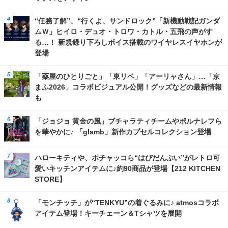
“任務了解”、“行くよ、サンドロック”「新機動戦記ガンダ
ムＷ」ヒイロ・デュオ・トロワ・カトル・五飛の声がす
る…！ 新規録り下ろしボイス搭載のワイヤレスイヤホンが
登場
「薬屋のひとりごと」「東リベ」「アーリャさん」…「京
まふ2026」コラボビジュアル公開！グッズなどの最新情報
も
「ジョジョ 黄金の風」ブチャラティチームやポルナレフら
を華やかに♪ 「glamb」新作カプセルコレクション登場
ハローキティや、ポチャッコら“はぴだんぶい”がレトロ可
愛いキッチンアイテムに♪約90商品が登場【212 KITCHEN
STORE】
「モンチッチ」が“TENKYU”の着ぐるみに♪ atmosコラボ
アイテム登場！キーチェーン＆Tシャツを展開