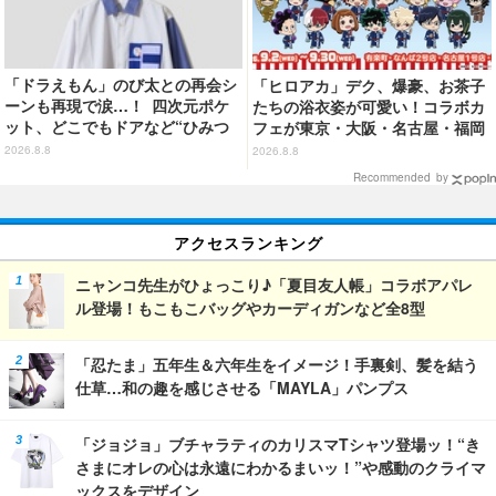
「ドラえもん」のび太との再会シ
「ヒロアカ」デク、爆豪、お茶子
ーンも再現で涙…！ 四次元ポケ
たちの浴衣姿が可愛い！コラボカ
ット、どこでもドアなど“ひみつ
フェが東京・大阪・名古屋・福岡
道具”も登場 「グラニフ」コラボ
で開催
2026.8.8
2026.8.8
全20アイテム
Recommended by
アクセスランキング
ニャンコ先生がひょっこり♪「夏目友人帳」コラボアパレ
ル登場！もこもこバッグやカーディガンなど全8型
「忍たま」五年生＆六年生をイメージ！手裏剣、髪を結う
仕草…和の趣を感じさせる「MAYLA」パンプス
「ジョジョ」ブチャラティのカリスマTシャツ登場ッ！“き
さまにオレの心は永遠にわかるまいッ！”や感動のクライマ
ックスをデザイン