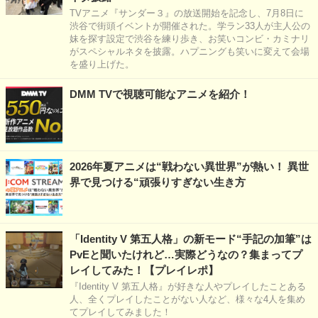
TVアニメ『サンダー３』の放送開始を記念し、7月8日に
渋谷で街頭イベントが開催された。学ラン33人が主人公の
妹を探す設定で渋谷を練り歩き、お笑いコンビ・カミナリ
がスペシャルネタを披露。ハプニングも笑いに変えて会場
を盛り上げた。
DMM TVで視聴可能なアニメを紹介！
2026年夏アニメは“戦わない異世界”が熱い！ 異世
界で見つける“頑張りすぎない生き方
「Identity V 第五人格」の新モード“手記の加筆”は
PvEと聞いたけれど…実際どうなの？集まってプ
レイしてみた！【プレイレポ】
『Identity V 第五人格』が好きな人やプレイしたことある
人、全くプレイしたことがない人など、様々な4人を集め
てプレイしてみました！