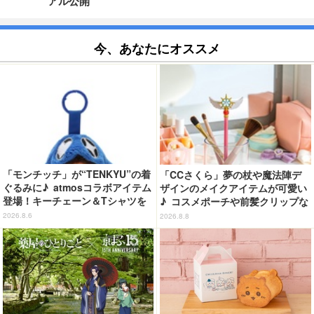
アル公開
今、あなたにオススメ
「モンチッチ」が“TENKYU”の着
「CCさくら」夢の杖や魔法陣デ
ぐるみに♪ atmosコラボアイテム
ザインのメイクアイテムが可愛い
登場！キーチェーン＆Tシャツを
♪ コスメポーチや前髪クリップな
展開
ど…毎日使いたい!!「タイトーく
2026.8.6
2026.8.8
じ」【8月28日～】