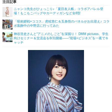
注目記事
ニャンコ先生がひょっこり♪「夏目友人帳」コラボアパレル登
場！もこもこバッグやカーディガンなど全8型
「呪術廻戦×ココス」虎杖悠仁＆五条悟のパネルがお出迎え♪ コラ
ボ装飾中の中野店に行ってみた
神谷浩史さんと“アニメのしごと”を深掘り！ DMM pictures、学生
向けセミナー＆交流会を8/31開催――“現場×ビジネス”を一夜でキ
ャッチ