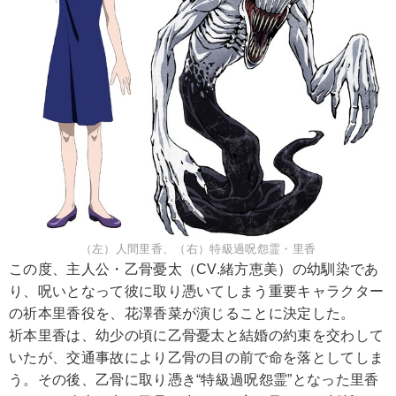
（左）人間里香、（右）特級過呪怨霊・里香
この度、主人公・乙骨憂太（CV.緒方恵美）の幼馴染であ
り、呪いとなって彼に取り憑いてしまう重要キャラクター
の祈本里香役を、花澤香菜が演じることに決定した。
祈本里香は、幼少の頃に乙骨憂太と結婚の約束を交わして
いたが、交通事故により乙骨の目の前で命を落としてしま
う。その後、乙骨に取り憑き“特級過呪怨霊”となった里香