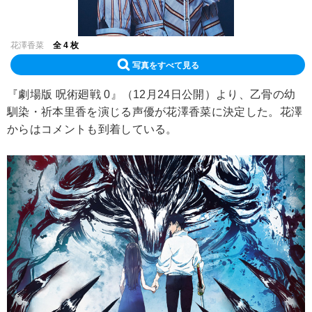
花澤香菜
全 4 枚
写真をすべて見る
『劇場版 呪術廻戦 0』（12月24日公開）より、乙骨の幼
馴染・祈本里香を演じる声優が花澤香菜に決定した。花澤
からはコメントも到着している。