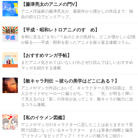
【藤津亮太のアニメの門V】
アニメ評論家の藤津亮太が、最新作から懐かしの作品まで、独
自の切り口でピックアップ。
【平成・昭和レトロアニメのすゝめ】
令和に見ると“エモい”？あのときの気持ち、どこか懐かしい記憶
が蘇る――平成・昭和を彩ったアニメを振り返る連載コラム。
【おすすめマンガ手帖】
まだアニメ化されてはいないけれどぜひ読んでほしいおすすめ
マンガを紹介する連載
【敵キャラ列伝 ～彼らの美学はどこにある？】
アニメやマンガ作品において、キャラクター人気や話題は、主
人公サイドやヒーローに偏りがち。でも、「光」が明るく輝い
て見えるのは「影」の存在があってこそ。敵キャラの魅力に迫
るコラム連載。
【私のイケメン図鑑】
アニメやマンガのキャラクターに恋したことはありますか？世
間で話題になっているキャラクター、または筆者の独断と偏見
で“イケメン”をピックアップ！ イケメンの魅力をご紹介♪