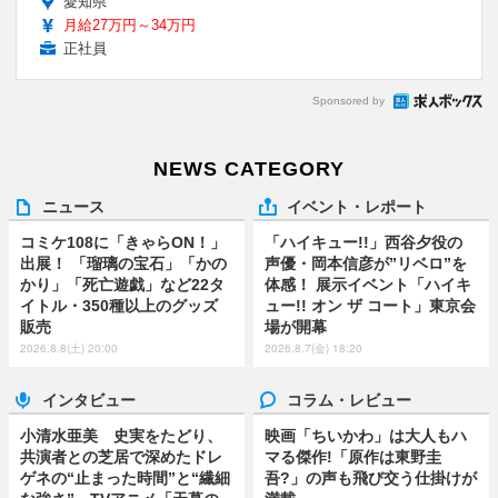
愛知県
月給27万円～34万円
正社員
Sponsored by
NEWS CATEGORY
ニュース
イベント・レポート
コミケ108に「きゃらON！」
「ハイキュー!!」西谷夕役の
出展！ 「瑠璃の宝石」「かの
声優・岡本信彦が”リベロ”を
かり」「死亡遊戯」など22タ
体感！ 展示イベント「ハイキ
イトル・350種以上のグッズ
ュー!! オン ザ コート」東京会
販売
場が開幕
2026.8.8(土) 20:00
2026.8.7(金) 18:20
インタビュー
コラム・レビュー
小清水亜美 史実をたどり、
映画「ちいかわ」は大人もハ
共演者との芝居で深めたドレ
マる傑作!「原作は東野圭
ゲネの“止まった時間”と“繊細
吾?」の声も飛び交う仕掛けが