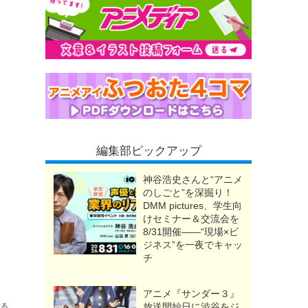
編集部ピックアップ
神谷浩史さんと“アニメ
のしごと”を深掘り！
DMM pictures、学生向
けセミナー＆交流会を
8/31開催――“現場×ビ
ジネス”を一夜でキャッ
チ
アニメ『サンダー３』
放送開始日に渋谷をジ
送る