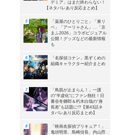
デミア」はまだ終わらない！
【ネタバレあり反応まとめ】
「薬屋のひとりごと」「東リ
ベ」「アーリャさん」…「京
》
まふ2026」コラボビジュアル
公開！グッズなどの最新情報
も
「名探偵コナン」黒ずくめの
組織キャラクター紹介まとめ
「鳥肌が止まらん！」一護
の“半虚化”にファン熱狂！日
番谷冬獅郎＆朽木白哉の“身
長差”も話題に!?【第43話ネ
タバレあり反応まとめ】
「映画名探偵プリキュア！」
鬼頭明里、島崎信長、内山昂