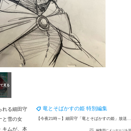
竜とそばかすの姫 特別編集
られる細田守
【今夜21時～】細田守「竜とそばかすの姫」放送！“OZ”と似た世界？ディズニー大物が参加!? 森川智之、津田健次郎、宮野真守らの出演シーンはどこ？【豆知識まとめ】
ナと雪の女
・キムが、本
編集部にメッセージを