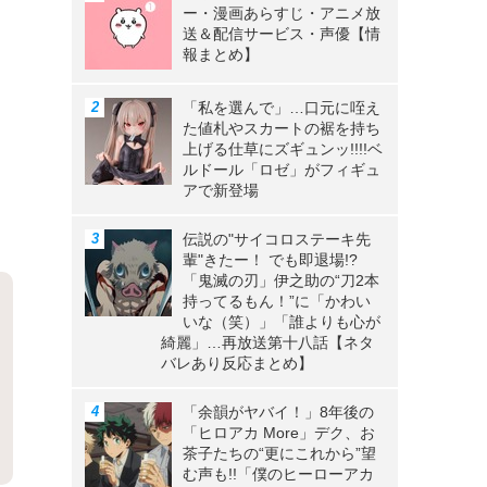
ー・漫画あらすじ・アニメ放
送＆配信サービス・声優【情
報まとめ】
と
「私を選んで」…口元に咥え
た値札やスカートの裾を持ち
上げる仕草にズギュンッ!!!!ベ
ルドール「ロゼ」がフィギュ
アで新登場
伝説の"サイコロステーキ先
輩"きたー！ でも即退場!?
「鬼滅の刃」伊之助の“刀2本
持ってるもん！”に「かわい
いな（笑）」「誰よりも心が
綺麗」…再放送第十八話【ネタ
バレあり反応まとめ】
「余韻がヤバイ！」8年後の
「ヒロアカ More」デク、お
茶子たちの“更にこれから”望
む声も!!「僕のヒーローアカ