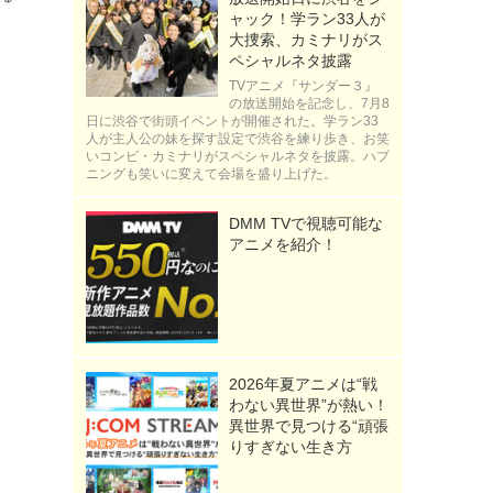
ャック！学ラン33人が
大捜索、カミナリがス
ペシャルネタ披露
TVアニメ『サンダー３』
の放送開始を記念し、7月8
日に渋谷で街頭イベントが開催された。学ラン33
人が主人公の妹を探す設定で渋谷を練り歩き、お笑
いコンビ・カミナリがスペシャルネタを披露。ハプ
ニングも笑いに変えて会場を盛り上げた。
DMM TVで視聴可能な
アニメを紹介！
2026年夏アニメは“戦
わない異世界”が熱い！
異世界で見つける“頑張
りすぎない生き方