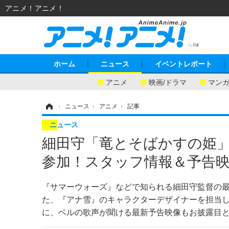
アニメ！アニメ！
ホーム
ニュース
イベントレポート
アニメ
映画/ドラマ
マン
ホーム
›
ニュース
›
アニメ
›
記事
ニュース
細田守「竜とそばかすの姫
参加！スタッフ情報＆予告
『サマーウォーズ』などで知られる細田守監督の最
た、『アナ雪』のキャラクターデザイナーを担当
に、ベルの歌声が聞ける最新予告映像もお披露目