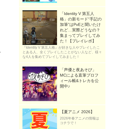
「Identity V 第五人
格」の新モード“手記の
加筆”はPvEと聞いたけ
れど…実際どうなの？
集まってプレイしてみ
た！【プレイレポ】
『Identity V 第五人格』が好きな人やプレイしたこ
とある人、全くプレイしたことがない人など、様々
プ
な4人を集めてプレイしてみました！
「声優と夜あそび」
MCによる直筆プロフ
ィール帳&トレカを公
開中♪
【夏アニメ 2026】
ス
2026年春アニメの情報は
コチラで！