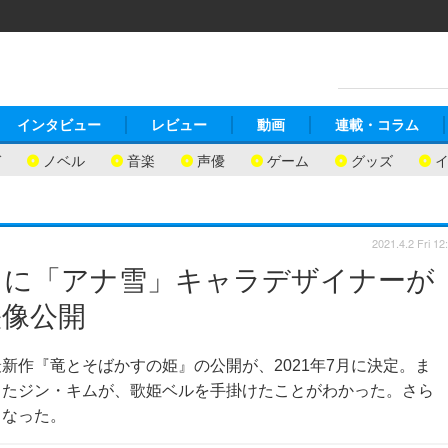
インタビュー
レビュー
動画
連載・コラム
ガ
ノベル
音楽
声優
ゲーム
グッズ
2021.4.2 Fri 12
」に「アナ雪」キャラデザイナーが
映像公開
新作『竜とそばかすの姫』の公開が、2021年7月に決定。ま
したジン・キムが、歌姫ベルを手掛けたことがわかった。さら
となった。