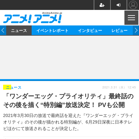
CL
ム
ニュース
イベントレポート
インタビュー
レビュー
ニュース
アニメ
映画/ドラマ
イベントレポート
マンガ
ノベル
アニメ
映画
インタビュー
音楽
声優
ライブ
舞台
スタッフ
声優
レビュー
2021.3.31（水） 12:45
ニュース
「ワンダーエッグ・プライオリティ」最終話の
ゲーム
グッズ
海外イベント
ビジネス
俳優・タレント
アーティスト
アニメ
実写
動画
その後を描く“特別編”放送決定！ PVも公開
イベント
海外
ビジネス
書評
イベント
アニメ
映画/ドラマ
連載・コラム
2021年3月30日の放送で最終話を迎えた『ワンダーエッグ・プライ
オリティ』のその後が描かれる特別編が、6月29日深夜に日本テレ
ゲーム
座談会
アニメ！アニメ！TV
ABEMA Cafe
ビほかにて放送されることが決定した。