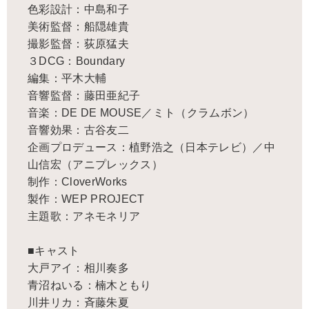
色彩設計：中島和子
美術監督：船隠雄貴
撮影監督：荻原猛夫
３DCG：Boundary
編集：平木大輔
音響監督：藤田亜紀子
音楽：DE DE MOUSE／ミト（クラムボン）
音響効果：古谷友二
企画プロデュース：植野浩之（日本テレビ）／中
山信宏（アニプレックス）
制作：CloverWorks
製作：WEP PROJECT
主題歌：アネモネリア
■キャスト
大戸アイ：相川奏多
青沼ねいる：楠木ともり
川井リカ：斉藤朱夏