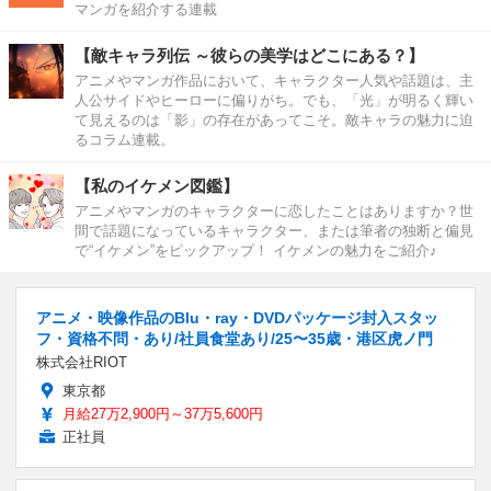
マンガを紹介する連載
【敵キャラ列伝 ～彼らの美学はどこにある？】
アニメやマンガ作品において、キャラクター人気や話題は、主
人公サイドやヒーローに偏りがち。でも、「光」が明るく輝い
て見えるのは「影」の存在があってこそ。敵キャラの魅力に迫
るコラム連載。
【私のイケメン図鑑】
アニメやマンガのキャラクターに恋したことはありますか？世
間で話題になっているキャラクター、または筆者の独断と偏見
で“イケメン”をピックアップ！ イケメンの魅力をご紹介♪
アニメ・映像作品のBlu・ray・DVDパッケージ封入スタッ
フ・資格不問・あり/社員食堂あり/25〜35歳・港区虎ノ門
株式会社RIOT
東京都
月給27万2,900円～37万5,600円
正社員