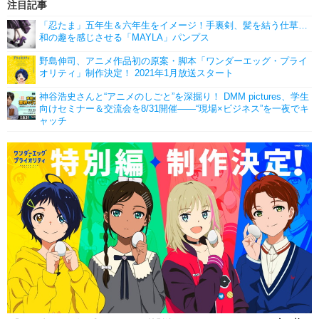
注目記事
「忍たま」五年生＆六年生をイメージ！手裏剣、髪を結う仕草…
和の趣を感じさせる「MAYLA」パンプス
野島伸司、アニメ作品初の原案・脚本「ワンダーエッグ・プライ
オリティ」制作決定！ 2021年1月放送スタート
神谷浩史さんと“アニメのしごと”を深掘り！ DMM pictures、学生
向けセミナー＆交流会を8/31開催――“現場×ビジネス”を一夜でキ
ャッチ