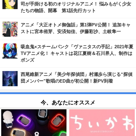
司が手掛ける初のオリジナルアニメ！ 悩みもがく少女
たちの物語、開幕 第1話先行カット
アニメ「大正オトメ御伽話」第1弾PV公開！ 追加キャ
ストに宮本侑芽、安済知佳、伊藤彩沙、土岐隼一
吸血鬼×スチームパンク「ヴァニタスの手記」2021年夏
TVアニメ化！ キャストは花江夏樹＆石川界人、制作は
ボンズ
西尾維新アニメ「美少年探偵団」村瀬歩ら演じる“探偵
団メンバー”歌唱のED曲が初公開！新PV到着
今、あなたにオススメ