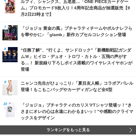
ルフィ、シャンクス、五老星…「ONE PIECEカードゲー
ム」プロモカード9枚入り！4周年記念商品が抽選販売【9
月2日23時まで】
「ジョジョ 黄金の風」ブチャラティチームやポルナレフら
を華やかに♪ 「glamb」新作カプセルコレクション登場
“任務了解”、“行くよ、サンドロック”「新機動戦記ガンダ
ムＷ」ヒイロ・デュオ・トロワ・カトル・五飛の声がす
る…！ 新規録り下ろしボイス搭載のワイヤレスイヤホンが
登場
ニャンコ先生がひょっこり♪「夏目友人帳」コラボアパレル
登場！もこもこバッグやカーディガンなど全8型
「ジョジョ」ブチャラティのカリスマTシャツ登場ッ！“き
さまにオレの心は永遠にわかるまいッ！”や感動のクライマ
ックスをデザイン
ランキングをもっと見る