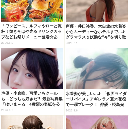
「ワンピース」ルフィやローと乾
声優・井口裕香、大自然の水着姿
杯！焼きそばや光るドリンクカッ
からムーディーなホテルまで…♪
プなどお祭りメニュー登場☆あ
グラマラス＆妖艶な“今”を切り取
の“麦わら帽子”もグッズ化!? 【U
り！3冊目写真集が発売中
2026.8.2
2026.7.15
SJ「ワンピース・プレミア・サマ
ー」が開幕】
声優・小倉唯、可愛いもクール
水着姿が美しい…♪ 「仮面ライダ
も…どっちも好きだ!! 最新写真集
ーリバイス」アギレラ／夏木花役
「ゆいま～る」4種類の表紙を公
で一躍ブレーク！ 俳優・椛島光
開！「成長した私の姿を楽しんで
の2nd写真集が予約開始
2026.8.7
2026.8.6
いただけたら」