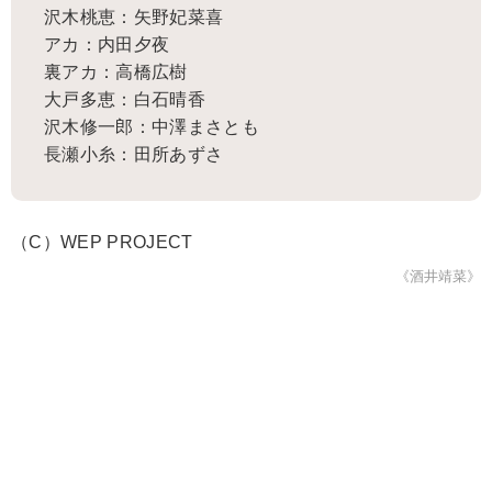
沢木桃恵：矢野妃菜喜
アカ：内田夕夜
裏アカ：高橋広樹
大戸多恵：白石晴香
沢木修一郎：中澤まさとも
長瀬小糸：田所あずさ
（C）WEP PROJECT
《酒井靖菜》