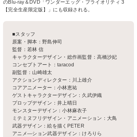
のBlu-ray＆DVD「ワンダーエッグ・プライオリティ 3
【完全生産限定版】」にも収録される。
■スタッフ
原案・脚本：野島伸司
監督：若林 信
キャラクターデザイン・総作画監督：高橋沙妃
コンセプトアート：taracod
副監督：山崎雄太
アクションディレクター：川上雄介
コアアニメーター：小林恵祐
ゲストキャラクターデザイン：久武伊織
プロップデザイン：井上晴日
モンスターデザイン：小林麻衣子
ミテミヌフリデザイン・アニメーション：大鳥
武器デザイン：絵を描くPETER
アニメ―ション武器デザイン：けろりら