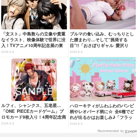
「文スト」中島敦らの立像や貴重
ブルマの食い込み、むっちりとし
なイラスト、映像体験で世界に没
た腰まわり…そして“挑発する
入！TVアニメ10周年記念展の東
目”!!「おさぼりギャル 愛沢り
京会場フォトレポートが到着
さ」フィギュアで新登場
2026.8.8
2026.8.8
ルフィ、シャンクス、五老星…
ハローキティがふわふわのバンビ
「ONE PIECEカードゲーム」プ
柄やレオパード柄に☆ 全6種でど
ロモカード9枚入り！4周年記念商
れが出るかはお楽しみ♪「フラッ
品が抽選販売【9月2日23時まで】
フィーハローキティチャーム」第
2026.8.9
2026.8.9
2弾登場【8月20日～】
Recommended by