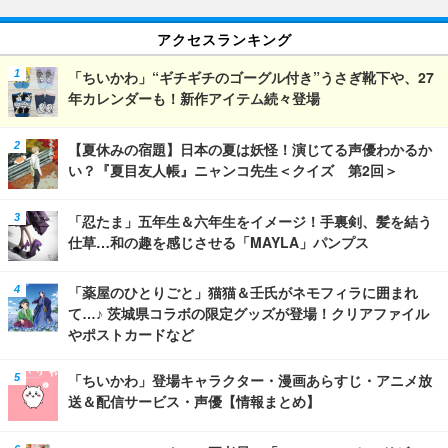
アクセスランキング
「ちいかわ」“ギチギチのゴーグル付き”うさぎ靴下や、27
年カレンダーも！新作アイテム続々登場
【夏休みの宿題】日本の夏は妖怪！演じてる声優わかるか
い？『夏目友人帳』ニャンコ先生＜クイズ 第2回＞
「忍たま」五年生＆六年生をイメージ！手裏剣、髪を結う
仕草…和の趣を感じさせる「MAYLA」パンプス
「薬屋のひとりごと」猫猫＆壬氏がネモフィラに囲まれ
て…♪ 茨城県コラボの限定グッズが登場！クリアファイル
やポストカードなど
「ちいかわ」登場キャラクター・漫画あらすじ・アニメ放
送＆配信サービス・声優【情報まとめ】