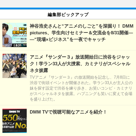
編集部ピックアップ
神谷浩史さんと“アニメのしごと”を深掘り！ DMM
pictures、学生向けセミナー＆交流会を8/31開催―
―“現場×ビジネス”を一夜でキャッチ
アニメ『サンダー３』放送開始日に渋谷をジャッ
ク！学ラン33人が大捜索、カミナリがスペシャル
ネタ披露
TVアニメ『サンダー３』の放送開始を記念し、7月8日に
渋谷で街頭イベントが開催された。学ラン33人が主人公の
妹を探す設定で渋谷を練り歩き、お笑いコンビ・カミナリ
がスペシャルネタを披露。ハプニングも笑いに変えて会場
を盛り上げた。
DMM TVで視聴可能なアニメを紹介！