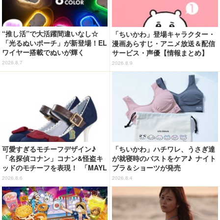
“推し活”で大活躍間違いなし☆
「ちいかわ」登場キャラクター・
「光るぬいポーチ」が新登場！EL
漫画あらすじ・アニメ放送＆配信
ワイヤー搭載でぬいが輝く
サービス・声優【情報まとめ】
2026.8.7
2026.8.9
可愛すぎるモチーフデザイン♪
「ちいかわ」ハチワレ、うさぎ達
「名探偵コナン」コナン&怪盗キ
が就寝時のバストをケア♪ ナイト
ッドのモチーフを表現！ 「MAYL
ブラ＆ショーツが発売
A」パンプスがセール実施中【3
2026.8.6
2026.8.4
0％オフセール】