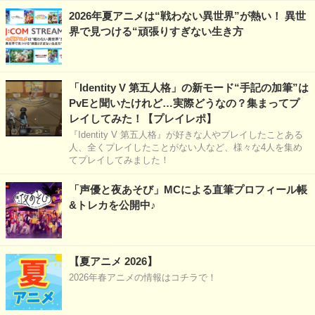
2026年夏アニメは“戦わない異世界”が熱い！ 異世
界で見つける“頑張りすぎない生き方
「Identity V 第五人格」の新モード“手記の加筆”は
PvEと聞いたけれど…実際どうなの？集まってプ
レイしてみた！【プレイレポ】
『Identity V 第五人格』が好きな人やプレイしたことある
人、全くプレイしたことがない人など、様々な4人を集め
てプレイしてみました！
「声優と夜あそび」MCによる直筆プロフィール帳
&トレカを公開中♪
【夏アニメ 2026】
2026年春アニメの情報はコチラで！