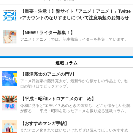
【重要・注意！】弊サイト「アニメ！アニメ！」Twitte
rアカウントのなりすましについて注意喚起のお知らせ
【NEW!! ライター募集！】
アニメ！アニメ！では、記事執筆ライターを募集しています。
連載コラム
【藤津亮太のアニメの門V】
アニメ評論家の藤津亮太が、最新作から懐かしの作品まで、独
自の切り口でピックアップ。
【平成・昭和レトロアニメのすゝめ】
令和に見ると“エモい”？あのときの気持ち、どこか懐かしい記憶
が蘇る――平成・昭和を彩ったアニメを振り返る連載コラム。
【おすすめマンガ手帖】
まだアニメ化されてはいないけれどぜひ読んでほしいおすすめ