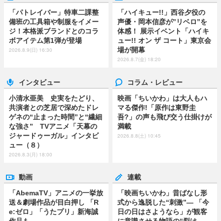
「パトレイバー」特車二課整
「ハイキュー!!」西谷夕役の
備班の工具箱や制服をイメー
声優・岡本信彦が”リベロ”を
ジ！本格派ブランドとのコラ
体感！ 展示イベント「ハイキ
ボアイテム第1弾が登場
ュー!! オン ザ コート」東京会
場が開幕
2026.8.9(日) 16:30
2026.8.7(金) 18:20
インタビュー
コラム・レビュー
小清水亜美 史実をたどり、
映画「ちいかわ」は大人もハ
共演者との芝居で深めたドレ
マる傑作!「原作は東野圭
ゲネの“止まった時間”と“繊細
吾?」の声も飛び交う仕掛けが
な強さ” TVアニメ「天幕の
満載
ジャードゥーガル」インタビ
2026.8.8(土) 10:45
ュー（８）
2026.8.3(月) 18:00
動画
連載
「AbemaTV」アニメの一挙放
「映画ちいかわ」昔ばなし形
送＆劇場作品が目白押し 「R
式から逸脱した“刺激”― 「今
e:ゼロ」「うたプリ」新海誠
日の日はさようなら」が観客