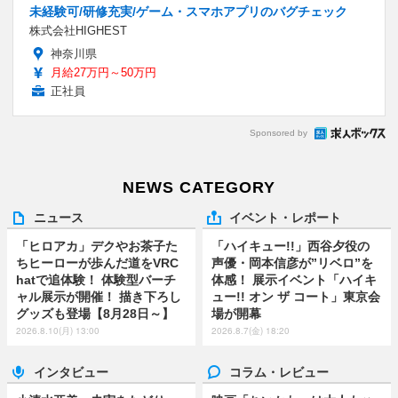
未経験可/研修充実/ゲーム・スマホアプリのバグチェック
株式会社HIGHEST
神奈川県
月給27万円～50万円
正社員
Sponsored by
NEWS CATEGORY
ニュース
イベント・レポート
「ヒロアカ」デクやお茶子た
「ハイキュー!!」西谷夕役の
ちヒーローが歩んだ道をVRC
声優・岡本信彦が”リベロ”を
hatで追体験！ 体験型バーチ
体感！ 展示イベント「ハイキ
ャル展示が開催！ 描き下ろし
ュー!! オン ザ コート」東京会
グッズも登場【8月28日～】
場が開幕
2026.8.10(月) 13:00
2026.8.7(金) 18:20
インタビュー
コラム・レビュー