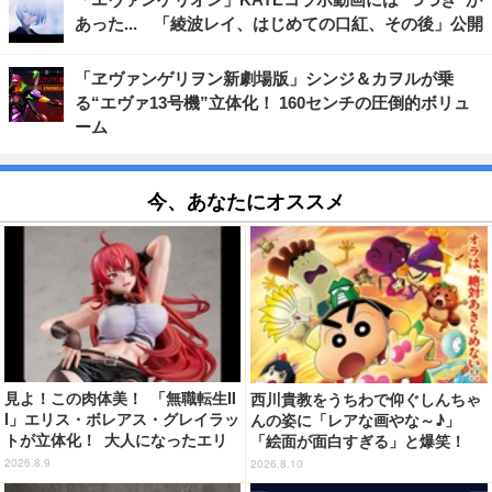
あった... 「綾波レイ、はじめての口紅、その後」公開
「ヱヴァンゲリヲン新劇場版」シンジ＆カヲルが乗
る“エヴァ13号機”立体化！ 160センチの圧倒的ボリュ
ーム
今、あなたにオススメ
見よ！この肉体美！ 「無職転生II
西川貴教をうちわで仰ぐしんちゃ
I」エリス・ボレアス・グレイラッ
んの姿に「レアな画やな～♪」
トが立体化！ 大人になったエリ
「絵面が面白すぎる」と爆笑！
スの魅力を完全再現
「クレヨンしんちゃん」が西川貴
2026.8.9
2026.8.10
教とのコラボ動画を投稿