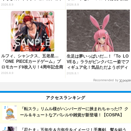
プ、レストランも！「富士急ハイ
場！【COSPA】
2026.8.9
2026.8.9
ランド」内【レポート】
ルフィ、シャンクス、五老星…
生足は夢いっぱいだ…！「To LO
「ONE PIECEカードゲーム」プ
VEる」ララがピンクバニー姿でフ
ロモカード9枚入り！4周年記念商
ィギュア化！気品ただようボディ
品が抽選販売【9月2日23時まで】
に注目
2026.8.9
2026.8.1
Recommended by
アクセスランキング
「転スラ」リムル様がハンバーガーに挟まれちゃった!? ク
ール＆キュートなアパレルや雑貨が新登場！【COSPA】
「忍たま」五年生＆六年生をイメージ！手裏剣、髪を結う