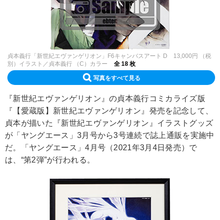
貞本義行「新世紀エヴァンゲリオン」F6キャンバスアート D 13,000円 （税
別）イラスト／貞本義行 （C）カラー
全 18 枚
写真をすべて見る
『新世紀エヴァンゲリオン』の貞本義行コミカライズ版
『【愛蔵版】新世紀エヴァンゲリオン』発売を記念して、
貞本が描いた『新世紀エヴァンゲリオン』イラストグッズ
が「ヤングエース」3月号から3号連続で誌上通販を実施中
だ。「ヤングエース」4月号（2021年3月4日発売）で
は、“第2弾”が行われる。