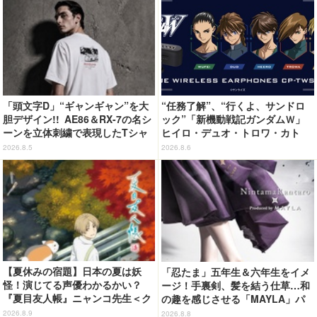
「頭文字D」“ギャンギャン”を大
“任務了解”、“行くよ、サンドロ
胆デザイン!! AE86＆RX-7の名シ
ック”「新機動戦記ガンダムＷ」
ーンを立体刺繍で表現したTシャ
ヒイロ・デュオ・トロワ・カト
ツ登場
ル・五飛の声がする…！ 新規録
2026.8.5
2026.8.6
り下ろしボイス搭載のワイヤレス
イヤホンが登場
【夏休みの宿題】日本の夏は妖
「忍たま」五年生＆六年生をイメ
怪！演じてる声優わかるかい？
ージ！手裏剣、髪を結う仕草…和
『夏目友人帳』ニャンコ先生＜ク
の趣を感じさせる「MAYLA」パ
イズ 第2回＞
ンプス
2026.8.9
2026.8.8