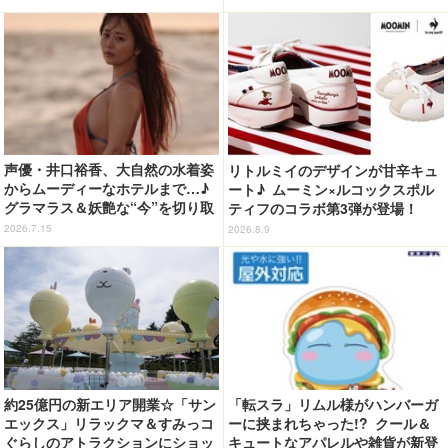
声優・井口裕香、大自然の水着姿
リトルミイのデザインが甘辛キュ
からムーディーなホテルまで…♪
ート♪ ムーミン×ルコックスポル
グラマラス＆妖艶な“今”を切り取
ティフのコラボ第3弾が登場！
り！3冊目写真集が発売中
2026.7.15
2026.8.9
約25億円の新エリア開業☆「サン
「転スラ」リムル様がハンバーガ
エックス」リラックマ＆すみっコ
ーに挟まれちゃった!? クール＆
ぐらしのアトラクションにショッ
キュートなアパレルや雑貨が新登