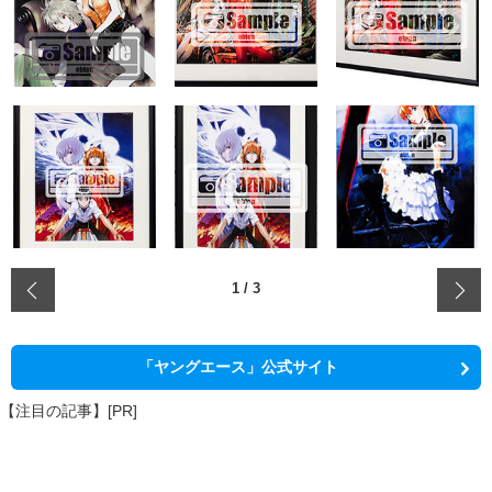
‹
1
/
3
「ヤングエース」公式サイト
【注目の記事】[PR]