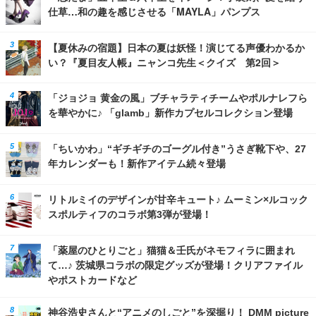
仕草…和の趣を感じさせる「MAYLA」パンプス
【夏休みの宿題】日本の夏は妖怪！演じてる声優わかるか
い？『夏目友人帳』ニャンコ先生＜クイズ 第2回＞
「ジョジョ 黄金の風」ブチャラティチームやポルナレフら
を華やかに♪ 「glamb」新作カプセルコレクション登場
「ちいかわ」“ギチギチのゴーグル付き”うさぎ靴下や、27
年カレンダーも！新作アイテム続々登場
リトルミイのデザインが甘辛キュート♪ ムーミン×ルコック
スポルティフのコラボ第3弾が登場！
「薬屋のひとりごと」猫猫＆壬氏がネモフィラに囲まれ
て…♪ 茨城県コラボの限定グッズが登場！クリアファイル
やポストカードなど
神谷浩史さんと“アニメのしごと”を深掘り！ DMM picture