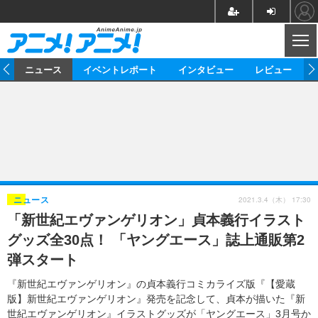
CL
ム
ニュース
イベントレポート
インタビュー
レビュー
ニュース
アニメ
映画/ドラマ
イベントレポート
マンガ
ノベル
アニメ
映画
インタビュー
音楽
声優
ライブ
舞台
スタッフ
声優
レビュー
2021.3.4（木） 17:30
ニュース
「新世紀エヴァンゲリオン」貞本義行イラスト
ゲーム
グッズ
海外イベント
ビジネス
俳優・タレント
アーティスト
アニメ
実写
動画
グッズ全30点！ 「ヤングエース」誌上通販第2
イベント
海外
ビジネス
書評
イベント
アニメ
映画/ドラマ
連載・コラム
弾スタート
ゲーム
座談会
アニメ！アニメ！TV
ABEMA Cafe
『新世紀エヴァンゲリオン』の貞本義行コミカライズ版『【愛蔵
版】新世紀エヴァンゲリオン』発売を記念して、貞本が描いた『新
世紀エヴァンゲリオン』イラストグッズが「ヤングエース」3月号か