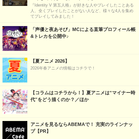
『Identity V 第五人格』が好きな人やプレイしたことある
人、全くプレイしたことがない人など、様々な4人を集め
てプレイしてみました！
「声優と夜あそび」MCによる直筆プロフィール帳
&トレカを公開中♪
【夏アニメ 2026】
2026年春アニメの情報はコチラで！
【コラムはコチラから！】夏アニメは“マイナー時
代”をどう描くのか？／ほか
アニメを見るならABEMAで！ 充実のラインナッ
プ【PR】