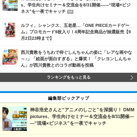
s、学生向けセミナー＆交流会を8/31開催――“現場×ビジ
ネス”を一夜でキャッチ
PR
ルフィ、シャンクス、五老星…「ONE PIECEカードゲー
ム」プロモカード9枚入り！4周年記念商品が抽選販売【9
月2日23時まで】
西川貴教をうちわで仰ぐしんちゃんの姿に「レアな画やな
～♪」「絵面が面白すぎる」と爆笑！ 「クレヨンしんちゃ
ん」が西川貴教とのコラボ動画を投稿
ランキングをもっと見る
編集部ピックアップ
神谷浩史さんと“アニメのしごと”を深掘り！ DMM
pictures、学生向けセミナー＆交流会を8/31開催―
―“現場×ビジネス”を一夜でキャッチ