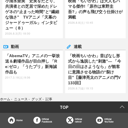
小清水亜美 史実をたどり、
映画「ちいかわ」は大人もハ
共演者との芝居で深めたドレ
マる傑作!「原作は東野圭
ゲネの“止まった時間”と“繊細
吾?」の声も飛び交う仕掛けが
な強さ” TVアニメ「天幕の
満載
ジャードゥーガル」インタビ
2026.8.8(土) 10:45
ュー（８）
2026.8.3(月) 18:00
動画
連載
「AbemaTV」アニメの一挙放
「映画ちいかわ」昔ばなし形
送＆劇場作品が目白押し 「R
式から逸脱した“刺激”― 「今
e:ゼロ」「うたプリ」新海誠
日の日はさようなら」が観客
作品も
に意識させる物語の“裂け
目”【藤津亮太のアニメの門V
2017.3.18(土) 9:06
133回】
2026.8.7(金) 19:15
ホーム
›
ニュース
›
グッズ
›
記事
TOP
Official
Official
Official
Home
Facebook
twitter
YouTube