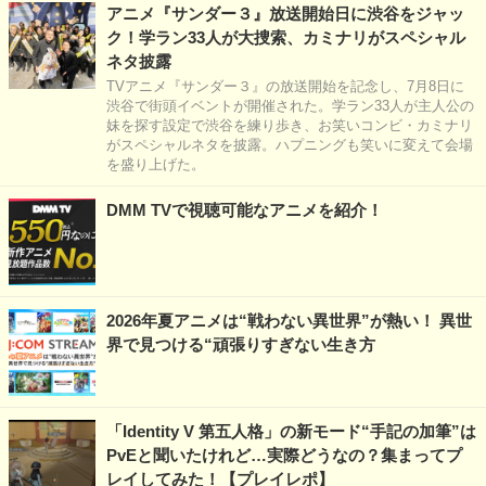
アニメ『サンダー３』放送開始日に渋谷をジャッ
ク！学ラン33人が大捜索、カミナリがスペシャル
ネタ披露
TVアニメ『サンダー３』の放送開始を記念し、7月8日に
渋谷で街頭イベントが開催された。学ラン33人が主人公の
妹を探す設定で渋谷を練り歩き、お笑いコンビ・カミナリ
がスペシャルネタを披露。ハプニングも笑いに変えて会場
を盛り上げた。
DMM TVで視聴可能なアニメを紹介！
2026年夏アニメは“戦わない異世界”が熱い！ 異世
界で見つける“頑張りすぎない生き方
「Identity V 第五人格」の新モード“手記の加筆”は
PvEと聞いたけれど…実際どうなの？集まってプ
レイしてみた！【プレイレポ】