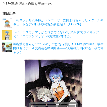
ら3号連続で誌上通販を実施中だ。
注目記事
「転スラ」リムル様がハンバーガーに挟まれちゃった!? クール＆
キュートなアパレルや雑貨が新登場！【COSPA】
レイ、アスカ、マリがこれまでにない“リアルさ”でフィギュア
化！「エヴァンゲリオン×海洋堂×林浩己」
神谷浩史さんと“アニメのしごと”を深掘り！ DMM pictures、学生
向けセミナー＆交流会を8/31開催――“現場×ビジネス”を一夜でキ
ャッチ