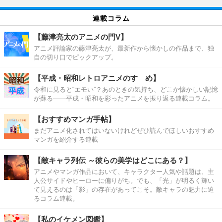
連載コラム
【藤津亮太のアニメの門V】
アニメ評論家の藤津亮太が、最新作から懐かしの作品まで、独
自の切り口でピックアップ。
【平成・昭和レトロアニメのすゝめ】
令和に見ると“エモい”？あのときの気持ち、どこか懐かしい記憶
が蘇る――平成・昭和を彩ったアニメを振り返る連載コラム。
【おすすめマンガ手帖】
まだアニメ化されてはいないけれどぜひ読んでほしいおすすめ
マンガを紹介する連載
【敵キャラ列伝 ～彼らの美学はどこにある？】
アニメやマンガ作品において、キャラクター人気や話題は、主
人公サイドやヒーローに偏りがち。でも、「光」が明るく輝い
て見えるのは「影」の存在があってこそ。敵キャラの魅力に迫
るコラム連載。
【私のイケメン図鑑】