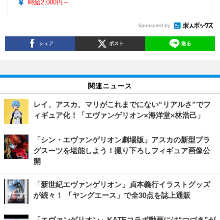
時給2,000円～
Sponsored by
シェア
ポスト
送る
関連ニュース
レイ、アスカ、マリがこれまでにない“リアルさ”でフ
ィギュア化！「エヴァンゲリオン×海洋堂×林浩己」
「シン・エヴァンゲリオン劇場版」アスカの新型プラ
グスーツを堪能しよう！撮り下ろしフィギュア画像公
開
「新世紀エヴァンゲリオン」貞本義行イラストグッズ
が続々！ 「ヤングエース」で全30点を誌上通販
「エヴァンゲリオン」KATEコラボ動画には“つづき”が