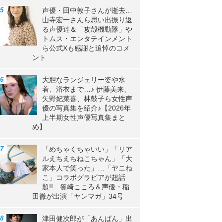
声優・田中敦子さんが逝去…
山寺宏一さんら思い出振り返
る声優達＆「攻殻機動隊」や
トムス・エンタテインメント
ら公式Xも感謝と追悼のコメ
ント
大胆なランジェリー姿や水
着、浴衣まで…♪ 伊藤美来、
矢野妃菜喜、林鼓子ら女性声
優の写真集を紹介♪【2026年
上半期女性声優写真集まと
め】
「めちゃくちゃいい」「リア
ルえちえちねこちゃん」「大
家本人で笑った」…「ヤニね
こ」コラボグラビアが超話
題!! 篠崎こころ＆声優・稲
田徹が出演「ヤンマガ」34号
津田健次郎が「あんぱん」出