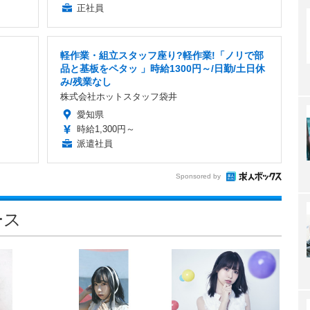
正社員
軽作業・組立スタッフ座り?軽作業!「ノリで部
品と基板をペタッ 」時給1300円～/日勤/土日休
み/残業なし
株式会社ホットスタッフ袋井
愛知県
時給1,300円～
派遣社員
Sponsored by
ース