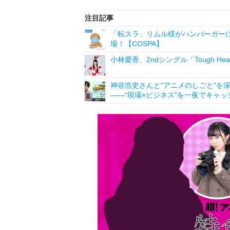
注目記事
「転スラ」リムル様がハンバーガーに
場！【COSPA】
小林愛香、2ndシングル「Tough 
神谷浩史さんと“アニメのしごと”を深掘り
――“現場×ビジネス”を一夜でキャッ