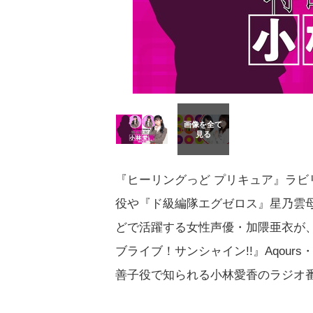
『ヒーリングっど プリキュア』ラビ
役や『ド級編隊エグゼロス』星乃雲
どで活躍する女性声優・加隈亜衣が
ブライブ！サンシャイン!!』Aqours
善子役で知られる小林愛香のラジオ