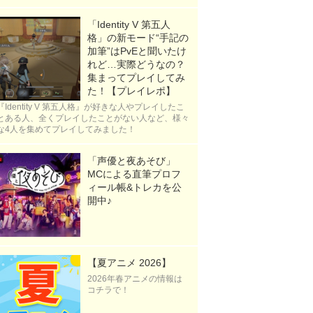
「Identity V 第五人
格」の新モード“手記の
加筆”はPvEと聞いたけ
れど…実際どうなの？
集まってプレイしてみ
た！【プレイレポ】
『Identity V 第五人格』が好きな人やプレイしたこ
とある人、全くプレイしたことがない人など、様々
な4人を集めてプレイしてみました！
「声優と夜あそび」
MCによる直筆プロフ
ィール帳&トレカを公
開中♪
【夏アニメ 2026】
2026年春アニメの情報は
コチラで！