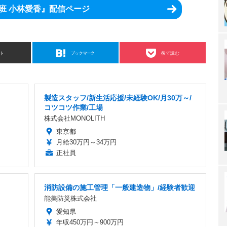
班 小林愛香』配信ページ
ト
ブックマーク
後で読む
製造スタッフ/新生活応援/未経験OK/月30万～/
コツコツ作業/工場
株式会社MONOLITH
東京都
月給30万円～34万円
正社員
消防設備の施工管理「一般建造物」/経験者歓迎
能美防災株式会社
愛知県
年収450万円～900万円