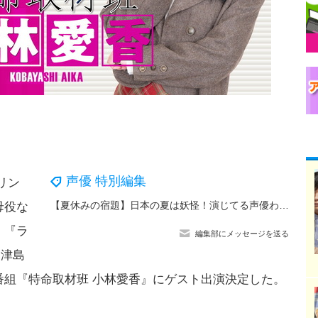
声優 特別編集
リン
【夏休みの宿題】日本の夏は妖怪！演じてる声優わかるかい？『ダンダダン』ターボババア＜クイズ 第3回＞
母役な
、『ラ
編集部にメッセージを送る
・津島
番組『特命取材班 小林愛香』にゲスト出演決定した。