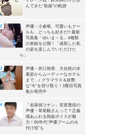
イレーン役・鈴木みのりが歩
んできた“歌姫”の軌跡
声優・小倉唯、可愛いもクー
ルも…どっちも好きだ!! 最新
写真集「ゆいま～る」4種類
の表紙を公開！「成長した私
の姿を楽しんでいただけた
ら」
声優・井口裕香、大自然の水
着姿からムーディーなホテル
まで…♪ グラマラス＆妖艶
な“今”を切り取り！3冊目写真
集が発売中
「名探偵コナン」安室透役の
声優・草尾毅さんって？正義
感あふれる熱血ボイスが魅
力！80年代“声優ブームの火
付け役”も