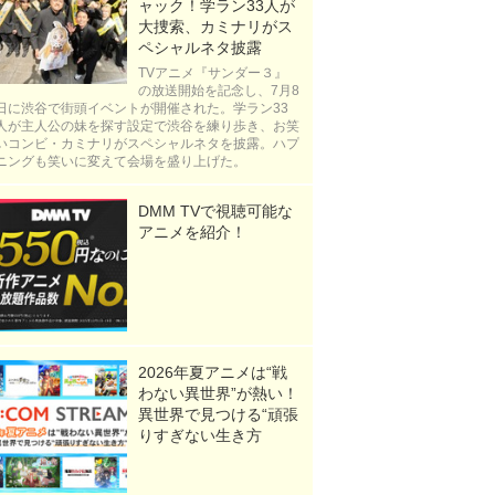
ャック！学ラン33人が
大捜索、カミナリがス
ペシャルネタ披露
TVアニメ『サンダー３』
の放送開始を記念し、7月8
日に渋谷で街頭イベントが開催された。学ラン33
人が主人公の妹を探す設定で渋谷を練り歩き、お笑
いコンビ・カミナリがスペシャルネタを披露。ハプ
ニングも笑いに変えて会場を盛り上げた。
DMM TVで視聴可能な
アニメを紹介！
2026年夏アニメは“戦
わない異世界”が熱い！
異世界で見つける“頑張
りすぎない生き方