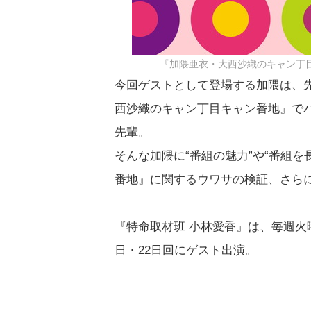
『加隈亜衣・大西沙織のキャン丁
今回ゲストとして登場する加隈は、先
西沙織のキャン丁目キャン番地』で
先輩。
そんな加隈に“番組の魅力”や“番組
番地』に関するウワサの検証、さら
『特命取材班 小林愛香』は、毎週火曜日
日・22日回にゲスト出演。