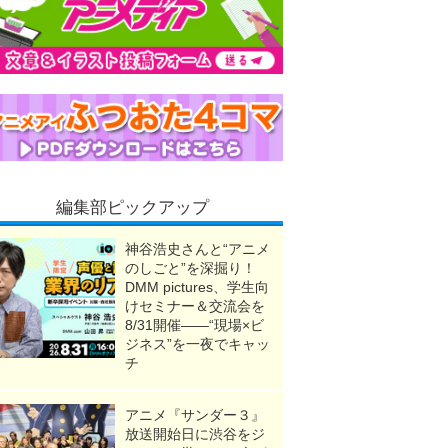
編集部ピックアップ
神谷浩史さんと“アニメ
のしごと”を深掘り！
DMM pictures、学生向
けセミナー＆交流会を
8/31開催――“現場×ビ
ジネス”を一夜でキャッ
チ
アニメ『サンダー３』
放送開始日に渋谷をジ