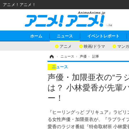
アニメ！アニメ！
ホーム
ニュース
イベントレポート
アニメ
映画/ドラマ
マン
ホーム
›
ニュース
›
声優
›
記事
ニュース
声優・加隈亜衣の“ラ
は？ 小林愛香が先輩
ー！
『ヒーリングっど プリキュア』ラビ
る女性声優・加隈亜衣が、『ラブライブ！
愛香のラジオ番組『特命取材班 小林愛