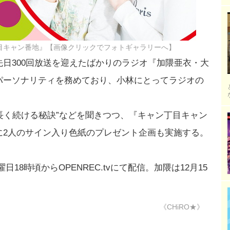
目キャン番地』【画像クリックでフォトギャラリーへ】
日300回放送を迎えたばかりのラジオ『加隈亜衣・大
パーソナリティを務めており、小林にとってラジオの
を長く続ける秘訣”などを聞きつつ、『キャン丁目キャン
に2人のサイン入り色紙のプレゼント企画も実施する。
18時頃からOPENREC.tvにて配信。加隈は12月15
《CHiRO★》