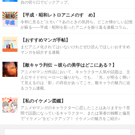
自の切り口でピックアップ。
【平成・昭和レトロアニメのすゝめ】
令和に見ると“エモい”？あのときの気持ち、どこか懐かしい記憶
が蘇る――平成・昭和を彩ったアニメを振り返る連載コラム。
【おすすめマンガ手帖】
まだアニメ化されてはいないけれどぜひ読んでほしいおすすめ
マンガを紹介する連載
【敵キャラ列伝 ～彼らの美学はどこにある？】
アニメやマンガ作品において、キャラクター人気や話題は、主
人公サイドやヒーローに偏りがち。でも、「光」が明るく輝い
て見えるのは「影」の存在があってこそ。敵キャラの魅力に迫
るコラム連載。
【私のイケメン図鑑】
アニメやマンガのキャラクターに恋したことはありますか？世
間で話題になっているキャラクター、または筆者の独断と偏見
で“イケメン”をピックアップ！ イケメンの魅力をご紹介♪