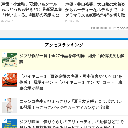
声優・小倉唯、可愛いもクール
声優・井口裕香、大自然の水着姿
も…どっちも好きだ!! 最新写真集
からムーディーなホテルまで…♪
「ゆいま～る」4種類の表紙を公
グラマラス＆妖艶な“今”を切り取
開！「成長した私の姿を楽しんで
り！3冊目写真集が発売中
2026.8.7
2026.7.15
いただけたら」
Recommended by
アクセスランキング
ジブリ作品一覧｜全27作品を年代順に紹介！配信状況も解
説
「ハイキュー!!」西谷夕役の声優・岡本信彦が”リベロ”を
体感！ 展示イベント「ハイキュー!! オン ザ コート」東
京会場が開幕
ニャンコ先生がひょっこり♪「夏目友人帳」コラボアパレ
ル登場！もこもこバッグやカーディガンなど全8型
ジブリ映画「借りぐらしのアリエッティ」の配信はどこで
見れる？無料視聴できるサービス・サブスクを紹介！