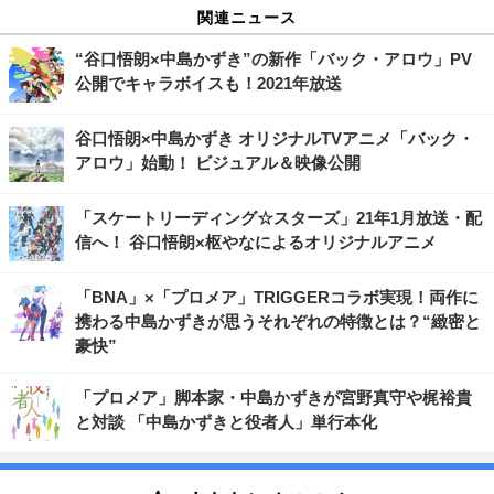
関連ニュース
“谷口悟朗×中島かずき”の新作「バック・アロウ」PV
公開でキャラボイスも！2021年放送
谷口悟朗×中島かずき オリジナルTVアニメ「バック・
アロウ」始動！ ビジュアル＆映像公開
「スケートリーディング☆スターズ」21年1月放送・配
信へ！ 谷口悟朗×枢やなによるオリジナルアニメ
「BNA」×「プロメア」TRIGGERコラボ実現！両作に
携わる中島かずきが思うそれぞれの特徴とは？“緻密と
豪快”
「プロメア」脚本家・中島かずきが宮野真守や梶裕貴
と対談 「中島かずきと役者人」単行本化