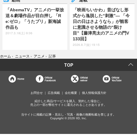
「AbemaTV」アニメの一挙放
「映画ちいかわ」昔ばなし形
送＆劇場作品が目白押し 「R
式から逸脱した“刺激”― 「今
e:ゼロ」「うたプリ」新海誠
日の日はさようなら」が観客
作品も
に意識させる物語の“裂け
目”【藤津亮太のアニメの門V
2017.3.18(土) 9:06
133回】
2026.8.7(金) 19:15
ホーム
›
ニュース
›
アニメ
›
記事
TOP
Official
Official
Official
Home
Facebook
twitter
YouTube
お問合せ
広告掲載
会社概要
個人情報保護方針
紹介した商品/サービスを購入、契約した場合に、
売上の一部が弊社サイトに還元されることがあります。
当サイトに掲載の記事・見出し・写真・画像の無断転載を禁じます。
Copyright © 2026 IID, Inc.