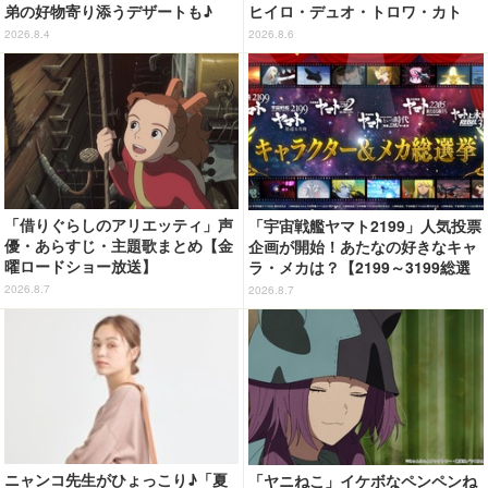
弟の好物寄り添うデザートも♪
ヒイロ・デュオ・トロワ・カト
「ジョイフル」コラボ第3弾・第4
ル・五飛の声がする…！ 新規録
2026.8.4
2026.8.6
弾決定【8月18日～】
り下ろしボイス搭載のワイヤレス
イヤホンが登場
「借りぐらしのアリエッティ」声
「宇宙戦艦ヤマト2199」人気投票
優・あらすじ・主題歌まとめ【金
企画が開始！あたなの好きなキャ
曜ロードショー放送】
ラ・メカは？【2199～3199総選
挙】
2026.8.7
2026.8.7
ニャンコ先生がひょっこり♪「夏
「ヤニねこ」イケボなペンペンね