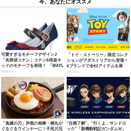
今、あなたにオススメ
可愛すぎるモチーフデザイン♪
「トイ・ストーリー」限定コレク
「名探偵コナン」コナン&怪盗キ
ションがアダストリアから登場！
ッドのモチーフを表現！ 「MAYL
6ブランドで全62アイテムを展
A」パンプスがセール実施中【3
開 店舗で購入するとオリジナル
2026.8.6
2026.8.4
0％オフセール】
マグネットをプレゼント☆
「鬼滅の刃」伊黒の相棒・鏑丸が
“任務了解”、“行くよ、サンドロ
ぐるぐるウインナーに！不死川兄
ック”「新機動戦記ガンダムＷ」