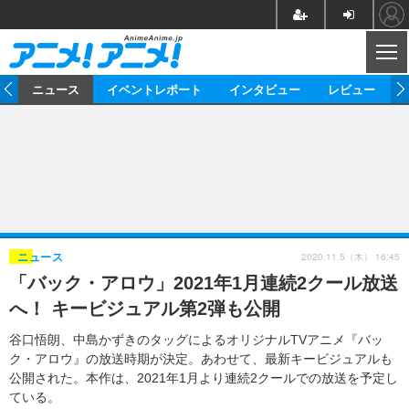
CL
ム
ニュース
イベントレポート
インタビュー
レビュー
ニュース
アニメ
映画/ドラマ
イベントレポート
マンガ
ノベル
アニメ
映画
インタビュー
音楽
声優
ライブ
舞台
スタッフ
声優
レビュー
2020.11.5（木） 16:45
ニュース
「バック・アロウ」2021年1月連続2クール放送
ゲーム
グッズ
海外イベント
ビジネス
俳優・タレント
アーティスト
アニメ
実写
動画
へ！ キービジュアル第2弾も公開
イベント
海外
ビジネス
書評
イベント
アニメ
映画/ドラマ
連載・コラム
谷口悟朗、中島かずきのタッグによるオリジナルTVアニメ『バッ
ク・アロウ』の放送時期が決定。あわせて、最新キービジュアルも
ゲーム
座談会
アニメ！アニメ！TV
ABEMA Cafe
公開された。本作は、2021年1月より連続2クールでの放送を予定し
ている。