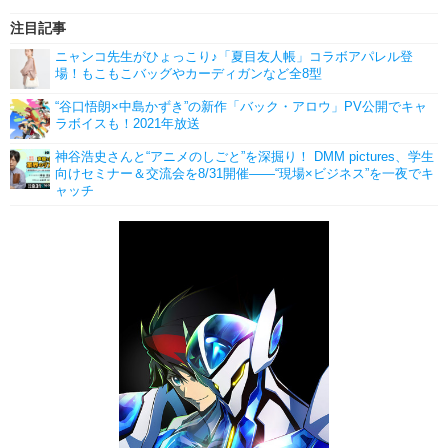
注目記事
ニャンコ先生がひょっこり♪「夏目友人帳」コラボアパレル登
場！もこもこバッグやカーディガンなど全8型
“谷口悟朗×中島かずき”の新作「バック・アロウ」PV公開でキャ
ラボイスも！2021年放送
神谷浩史さんと“アニメのしごと”を深掘り！ DMM pictures、学生
向けセミナー＆交流会を8/31開催――“現場×ビジネス”を一夜でキ
ャッチ