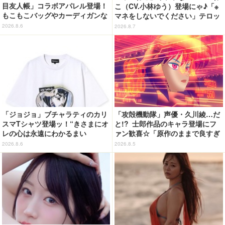
目友人帳」コラボアパレル登場！
こ（CV.小林ゆう）登場にゃ♪「※
もこもこバッグやカーディガンな
マネをしないでください」テロッ
ど全8型
プや、アルねこ失踪で江ノ島が聖
2026.8.6
2026.8.7
地になっちゃう!?「今期の癒し
枠」「怒られない回」第6話【ネ
タバレあり反応まとめ】
「ジョジョ」ブチャラティのカリ
「攻殻機動隊」声優・久川綾…だ
スマTシャツ登場ッ！“きさまにオ
と!? 士郎作品のキャラ登場にフ
レの心は永遠にわかるまい
ァン歓喜☆「原作のままで良すぎ
ッ！”や感動のクライマックスを
るな」「脳の処理が追いつかない
2026.8.6
2026.8.5
デザイン
よお」…第5話【ネタバレあり反
応まとめ】