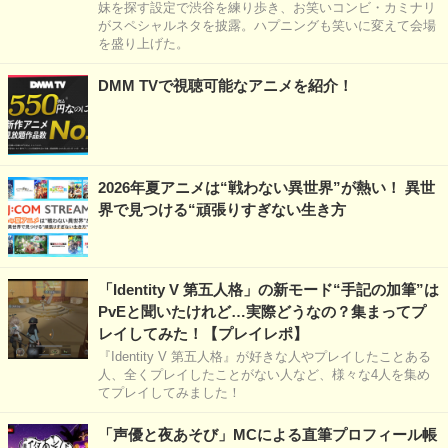
妹を探す設定で渋谷を練り歩き、お笑いコンビ・カミナリ
がスペシャルネタを披露。ハプニングも笑いに変えて会場
を盛り上げた。
DMM TVで視聴可能なアニメを紹介！
2026年夏アニメは“戦わない異世界”が熱い！ 異世
界で見つける“頑張りすぎない生き方
「Identity V 第五人格」の新モード“手記の加筆”は
PvEと聞いたけれど…実際どうなの？集まってプ
レイしてみた！【プレイレポ】
『Identity V 第五人格』が好きな人やプレイしたことある
人、全くプレイしたことがない人など、様々な4人を集め
てプレイしてみました！
「声優と夜あそび」MCによる直筆プロフィール帳