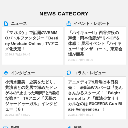
NEWS CATEGORY
ニュース
イベント・レポート
「マガポケ」で話題のVRMM
「ハイキュー!!」西谷夕役の
Oバトルファンタジー「Desti
声優・岡本信彦が”リベロ”を
ny Unchain Online」TVアニ
体感！ 展示イベント「ハイキ
メ化決定！
ュー!! オン ザ コート」東京会
場が開幕
2026.8.7(金) 20:45
2026.8.7(金) 18:20
インタビュー
コラム・レビュー
小清水亜美 史実をたどり、
アニメディア9月号は本日発
共演者との芝居で深めたドレ
売！ 表紙&Wカバーは『あん
ゲネの“止まった時間”と“繊細
さんぶるスターズ！！Bright
な強さ” TVアニメ「天幕の
me up!!』と『魔法少女リリ
ジャードゥーガル」インタビ
カルなのは EXCEEDS Gun Bl
ュー（８）
aze Vengeance』！
2026.8.3(月) 18:00
2026.8.7(金) 15:01
動画
連載