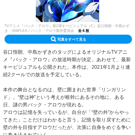
TVアニメ『バック・アロウ』第2弾キービジュアル（C）谷口悟朗・中島かず
き・ANIPLEX／バック・アロウ製作委員会
全 6 枚
写真をすべて見る
谷口悟朗、中島かずきのタッグによるオリジナルTVアニ
メ『バック・アロウ』の放送時期が決定。あわせて、最新
キービジュアルも公開された。本作は、2021年1月より連
続2クールでの放送を予定している。
本作の舞台となるのは、壁に囲まれた世界「リンガリン
ド」。“壁は神”という考えが根幹にあるその地に、ある
日、謎の男バック・アロウが現れる。
アロウは記憶を失っているが、自分が「“壁の外”からやっ
てきた」ことだけはわかると言う。記憶を取り戻すために
壁の外を目指すアロウだったが、次第に自身をめぐる争い
に巻き込まれていく。