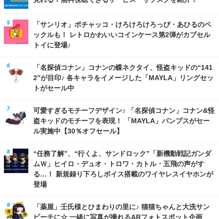
「サンリオ」ポチャッコ・けろけろけろっぴ・あひるのペ
ックルも！ レトロかわいいコインケース第2弾がカプセル
トイに登場♪
「名探偵コナン」コナンの蝶ネクタイ、怪盗キッドの“141
2”が目印♪ 各キャラをイメージした「MAYLA」リングセッ
トがセール中
可愛すぎるモチーフデザイン♪ 「名探偵コナン」コナン&怪
盗キッドのモチーフを表現！ 「MAYLA」パンプスがセー
ル実施中【30％オフセール】
“任務了解”、“行くよ、サンドロック”「新機動戦記ガンダ
ムＷ」ヒイロ・デュオ・トロワ・カトル・五飛の声がす
る…！ 新規録り下ろしボイス搭載のワイヤレスイヤホンが
登場
「薬屋」壬氏様とひまわりの里に♪ 猫猫ちゃんと大洗サン
ビーチに☆ 一緒に写真が撮れるARフォトスポット企画