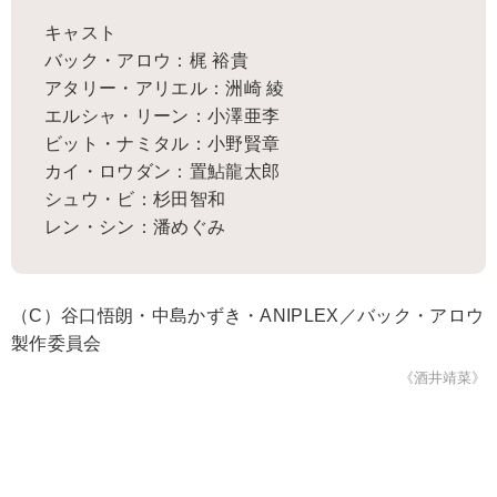
キャスト
バック・アロウ：梶 裕貴
アタリー・アリエル：洲崎 綾
エルシャ・リーン：小澤亜李
ビット・ナミタル：小野賢章
カイ・ロウダン：置鮎龍太郎
シュウ・ビ：杉田智和
レン・シン：潘めぐみ
（C）谷口悟朗・中島かずき・ANIPLEX／バック・アロウ
製作委員会
《酒井靖菜》