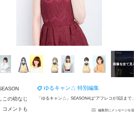
ゆるキャン△ 特別編集
EASON
「ゆるキャン△」SEASON4は“アフレコが3話まで終了”!? 制作秘話
しこの幼なじ
、コメントも
編集部にメッセージを