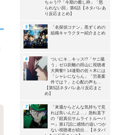
ちゃう!?「今期の癒し枠」「怒
られない回」第6話【ネタバレあ
り反応まとめ】
「名探偵コナン」黒ずくめの
組織キャラクター紹介まとめ
達
こ
ついにキ…キッス!?「ヤニ吸
う」ゼロ距離の田山に視聴者
大興奮!! 14連勤の佐々木には
「シャレにならん」「労基案
を
件では？」と心配の声も…
【第5話ネタバレあり反応まと
め】
「来週からどんな気持ちで見
れば良いんだよ…」急転直下
の『鎧真伝サムライトルーパ
ー』第17話に感情の追いつか
ない視聴者が続出…【ネタバ