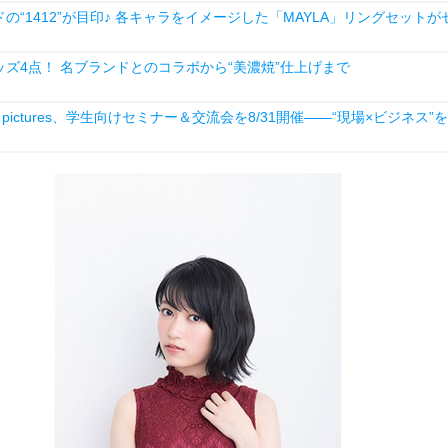
1412”が目印♪ 各キャラをイメージした「MAYLA」リングセットが
ズ4点！ 名ブランドとのコラボから“美濃焼”仕上げまで
ictures、学生向けセミナー＆交流会を8/31開催――“現場×ビジネス”を