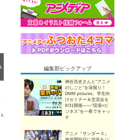
編集部ピックアップ
神谷浩史さんと“アニメ
のしごと”を深掘り！
DMM pictures、学生向
けセミナー＆交流会を
も 山梨・甲府駅前に1.3万人来場の「ゆるフェス」レポ
8/31開催――“現場×ビ
ジネス”を一夜でキャッ
送る
チ
アニメ『サンダー３』
放送開始日に渋谷をジ