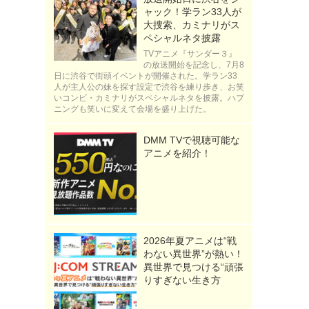
ャック！学ラン33人が
大捜索、カミナリがス
ペシャルネタ披露
TVアニメ『サンダー３』
の放送開始を記念し、7月8
日に渋谷で街頭イベントが開催された。学ラン33
人が主人公の妹を探す設定で渋谷を練り歩き、お笑
いコンビ・カミナリがスペシャルネタを披露。ハプ
ニングも笑いに変えて会場を盛り上げた。
DMM TVで視聴可能な
アニメを紹介！
2026年夏アニメは“戦
わない異世界”が熱い！
異世界で見つける“頑張
りすぎない生き方