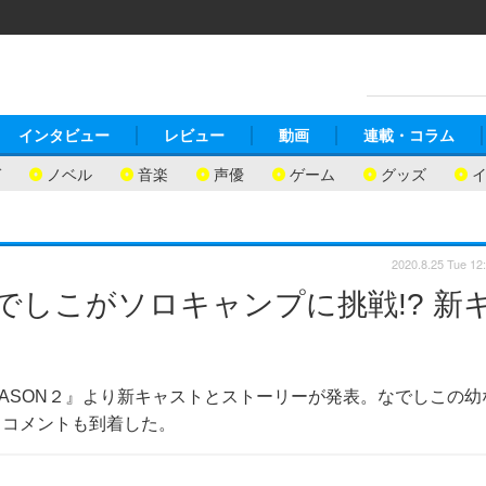
インタビュー
レビュー
動画
連載・コラム
ガ
ノベル
音楽
声優
ゲーム
グッズ
2020.8.25 Tue 12
でしこがソロキャンプに挑戦!? 新
SEASON２』より新キャストとストーリーが発表。なでしこの幼
、コメントも到着した。