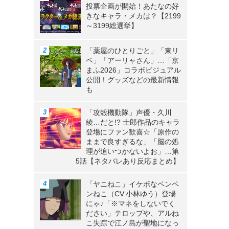
投票企画が開始！あたなの好
きなキャラ・メカは？【2199
～3199総選挙】
「薬屋のひとりごと」「東リ
ベ」「アーリャさん」…「京
まふ2026」コラボビジュアル
公開！グッズなどの最新情報
も
「攻殻機動隊」声優・久川
綾…だと!? 士郎作品のキャラ
登場にファン歓喜☆「原作の
ままで良すぎるな」「脳の処
理が追いつかないよお」…第
タ
5話【ネタバレあり反応まとめ】
し
「ヤニねこ」イケボなペンペ
ンねこ（CV.小林ゆう）登場
にゃ♪「※マネをしないでく
ださい」テロップや、アルね
こ失踪で江ノ島が聖地になっ