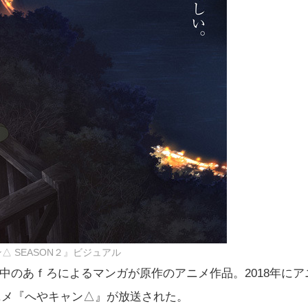
△ SEASON２』ビジュアル
連載中のあｆろによるマンガが原作のアニメ作品。2018年にア
アニメ『へやキャン△』が放送された。