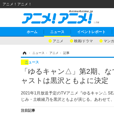
アニメ！アニメ！
ホーム
ニュース
イベントレポート
アニメ
映画/ドラマ
マン
ホーム
›
ニュース
›
アニメ
›
記事
ニュース
「ゆるキャン△」第2期、な
ャストは黒沢ともよに決定
2021年1月放送予定のTVアニメ『ゆるキャン△ 
じみ・土岐綾乃を黒沢ともよが演じる。あわせて
注目記事