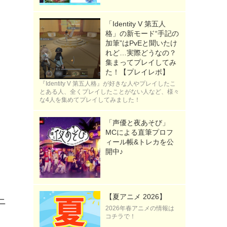
「Identity V 第五人
格」の新モード“手記の
加筆”はPvEと聞いたけ
れど…実際どうなの？
集まってプレイしてみ
た！【プレイレポ】
『Identity V 第五人格』が好きな人やプレイしたこ
とある人、全くプレイしたことがない人など、様々
な4人を集めてプレイしてみました！
「声優と夜あそび」
MCによる直筆プロフ
ィール帳&トレカを公
開中♪
【夏アニメ 2026】
ニ
2026年春アニメの情報は
コチラで！