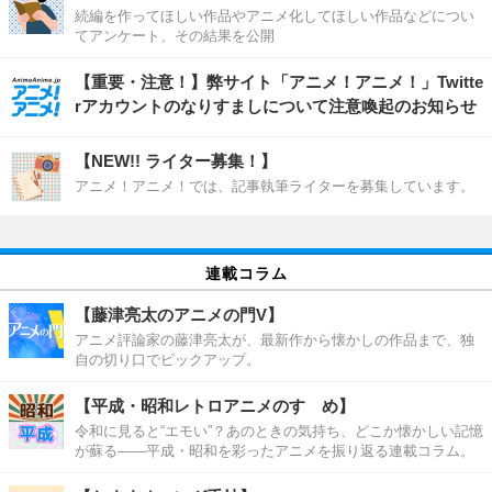
続編を作ってほしい作品やアニメ化してほしい作品などについ
てアンケート、その結果を公開
【重要・注意！】弊サイト「アニメ！アニメ！」Twitte
rアカウントのなりすましについて注意喚起のお知らせ
【NEW!! ライター募集！】
アニメ！アニメ！では、記事執筆ライターを募集しています。
連載コラム
【藤津亮太のアニメの門V】
アニメ評論家の藤津亮太が、最新作から懐かしの作品まで、独
自の切り口でピックアップ。
【平成・昭和レトロアニメのすゝめ】
令和に見ると“エモい”？あのときの気持ち、どこか懐かしい記憶
が蘇る――平成・昭和を彩ったアニメを振り返る連載コラム。