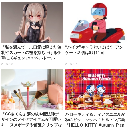
「私を選んで」…口元に咥えた値
“バイク”キャラといえば？ アン
札やスカートの裾を持ち上げる仕
ケート〆切は8月11日
草にズギュンッ!!!!ベルドール
「ロゼ」がフィギュアで新登場
2026.8.8
2026.8.7
「CCさくら」夢の杖や魔法陣デ
ハローキティ＆ディアダニエルが
ザインのメイクアイテムが可愛い
秋のピクニックへ！ヒルトン広島
♪ コスメポーチや前髪クリップな
「HELLO KITTY Autumn Picni