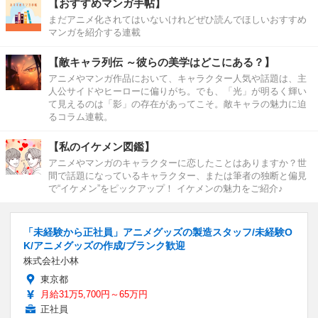
【おすすめマンガ手帖】
まだアニメ化されてはいないけれどぜひ読んでほしいおすすめ
マンガを紹介する連載
【敵キャラ列伝 ～彼らの美学はどこにある？】
アニメやマンガ作品において、キャラクター人気や話題は、主
人公サイドやヒーローに偏りがち。でも、「光」が明るく輝い
て見えるのは「影」の存在があってこそ。敵キャラの魅力に迫
るコラム連載。
【私のイケメン図鑑】
アニメやマンガのキャラクターに恋したことはありますか？世
間で話題になっているキャラクター、または筆者の独断と偏見
で“イケメン”をピックアップ！ イケメンの魅力をご紹介♪
「未経験から正社員」アニメグッズの製造スタッフ/未経験O
K/アニメグッズの作成/ブランク歓迎
株式会社小林
東京都
月給31万5,700円～65万円
正社員