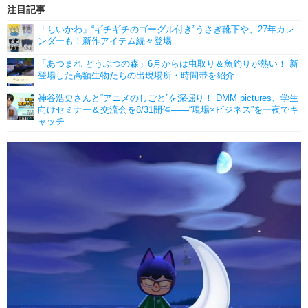
注目記事
「ちいかわ」“ギチギチのゴーグル付き”うさぎ靴下や、27年カレ
ンダーも！新作アイテム続々登場
「あつまれ どうぶつの森」6月からは虫取り＆魚釣りが熱い！ 新
登場した高額生物たちの出現場所・時間帯を紹介
神谷浩史さんと“アニメのしごと”を深掘り！ DMM pictures、学生
向けセミナー＆交流会を8/31開催――“現場×ビジネス”を一夜でキ
ャッチ