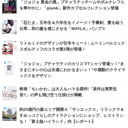
「ジョジョ 黄金の風」ブチャラティチームやポルナレフら
を華やかに♪ 「glamb」新作カプセルコレクション登場
「忍たま」五年生＆六年生をイメージ！手裏剣、髪を結う
仕草…和の趣を感じさせる「MAYLA」パンプス
リトルミイのデザインが甘辛キュート♪ ムーミン×ルコック
スポルティフのコラボ第3弾が登場！
「ジョジョ」ブチャラティのカリスマTシャツ登場ッ！“き
さまにオレの心は永遠にわかるまいッ！”や感動のクライマ
ックスをデザイン
映画「ちいかわ」は大人もハマる傑作!「原作は東野圭
吾?」の声も飛び交う仕掛けが満載
約25億円の新エリア開業☆「サンエックス」リラックマ＆
すみっコぐらしのアトラクションにショップ、レストラン
も！「富士急ハイランド」内【レポート】