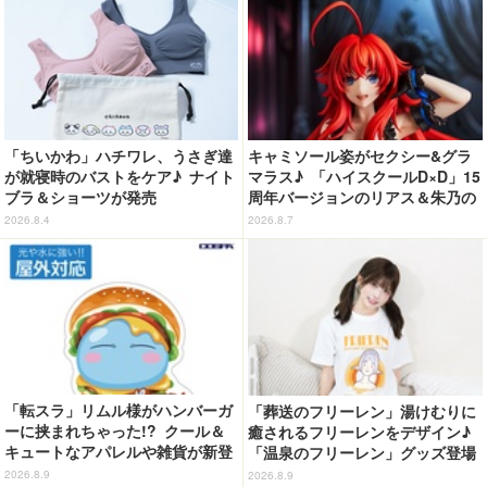
「ちいかわ」ハチワレ、うさぎ達
キャミソール姿がセクシー&グラ
が就寝時のバストをケア♪ ナイト
マラス♪ 「ハイスクールD×D」15
ブラ＆ショーツが発売
周年バージョンのリアス＆朱乃の
フィギュアがリニューアルパッケ
2026.8.4
2026.8.7
ージで登場！
「転スラ」リムル様がハンバーガ
「葬送のフリーレン」湯けむりに
ーに挟まれちゃった!? クール＆
癒されるフリーレンをデザイン♪
キュートなアパレルや雑貨が新登
「温泉のフリーレン」グッズ登場
場！【COSPA】
2026.8.9
2026.8.9