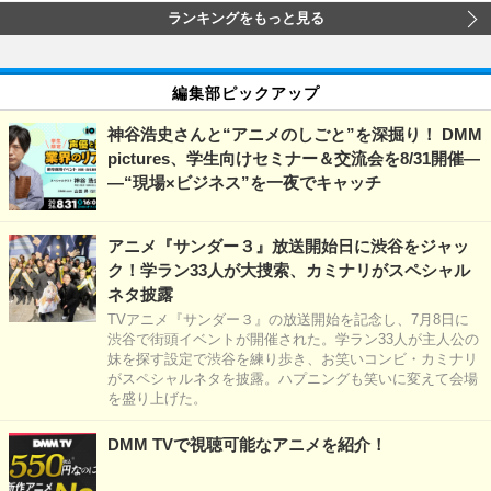
ランキングをもっと見る
編集部ピックアップ
神谷浩史さんと“アニメのしごと”を深掘り！ DMM
pictures、学生向けセミナー＆交流会を8/31開催―
―“現場×ビジネス”を一夜でキャッチ
アニメ『サンダー３』放送開始日に渋谷をジャッ
ク！学ラン33人が大捜索、カミナリがスペシャル
ネタ披露
TVアニメ『サンダー３』の放送開始を記念し、7月8日に
渋谷で街頭イベントが開催された。学ラン33人が主人公の
妹を探す設定で渋谷を練り歩き、お笑いコンビ・カミナリ
がスペシャルネタを披露。ハプニングも笑いに変えて会場
を盛り上げた。
DMM TVで視聴可能なアニメを紹介！