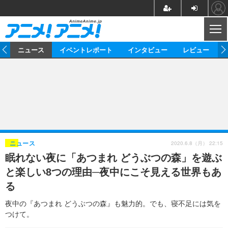
CL
ム
ニュース
イベントレポート
インタビュー
レビュー
ニュース
アニメ
映画/ドラマ
イベントレポート
マンガ
ノベル
アニメ
映画
インタビュー
音楽
声優
ライブ
舞台
スタッフ
声優
レビュー
2020.6.8（月） 22:15
ニュース
眠れない夜に「あつまれ どうぶつの森」を遊ぶ
ゲーム
グッズ
海外イベント
ビジネス
俳優・タレント
アーティスト
アニメ
実写
動画
と楽しい8つの理由─夜中にこそ見える世界もあ
イベント
海外
ビジネス
書評
イベント
アニメ
映画/ドラマ
連載・コラム
る
ゲーム
座談会
アニメ！アニメ！TV
ABEMA Cafe
夜中の『あつまれ どうぶつの森』も魅力的。でも、寝不足には気を
つけて。