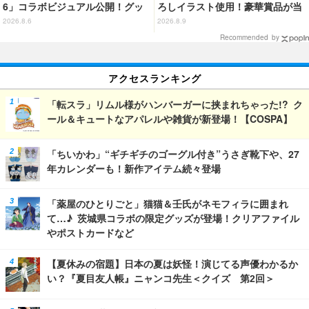
6」コラボビジュアル公開！グッ
ろしイラスト使用！豪華賞品が当
ズなどの最新情報も
たるオンラインくじ発売
2026.8.6
2026.8.9
Recommended by
アクセスランキング
「転スラ」リムル様がハンバーガーに挟まれちゃった!? ク
ール＆キュートなアパレルや雑貨が新登場！【COSPA】
「ちいかわ」“ギチギチのゴーグル付き”うさぎ靴下や、27
年カレンダーも！新作アイテム続々登場
「薬屋のひとりごと」猫猫＆壬氏がネモフィラに囲まれ
て…♪ 茨城県コラボの限定グッズが登場！クリアファイル
やポストカードなど
【夏休みの宿題】日本の夏は妖怪！演じてる声優わかるか
い？『夏目友人帳』ニャンコ先生＜クイズ 第2回＞