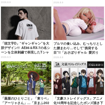
ど…毎日使いたい!!「タイトーく
c」開催 全27種のスイーツ＆セ
2026.8.8
2026.8.9
じ」【8月28日～】
イボリーが登場
「頭文字D」“ギャンギャン”を大
ブルマの食い込み、むっちりとし
胆デザイン!! AE86＆RX-7の名シ
た腰まわり…そして“挑発する
ーンを立体刺繍で表現したTシャ
目”!!「おさぼりギャル 愛沢り
ツ登場
さ」フィギュアで新登場
2026.8.5
2026.8.8
「薬屋のひとりごと」「東リベ」
「文豪ストレイドッグス」アニメ
「アーリャさん」…「京まふ202
化10周年を記念したボンズ描き下