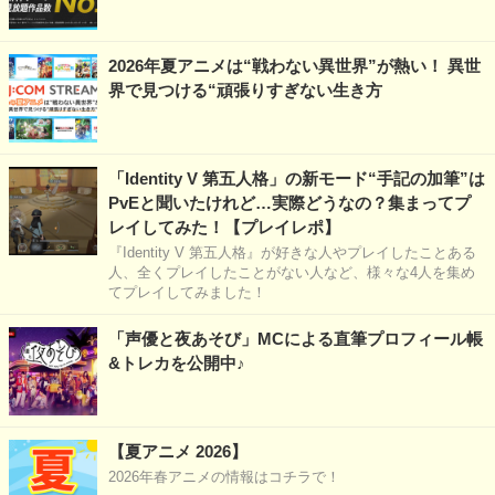
2026年夏アニメは“戦わない異世界”が熱い！ 異世
界で見つける“頑張りすぎない生き方
「Identity V 第五人格」の新モード“手記の加筆”は
PvEと聞いたけれど…実際どうなの？集まってプ
レイしてみた！【プレイレポ】
『Identity V 第五人格』が好きな人やプレイしたことある
人、全くプレイしたことがない人など、様々な4人を集め
てプレイしてみました！
「声優と夜あそび」MCによる直筆プロフィール帳
&トレカを公開中♪
【夏アニメ 2026】
2026年春アニメの情報はコチラで！