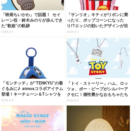
「映画ちいかわ」で話題！ セイ
「サンリオ」キティがリボンに乗
レーン役・鈴木みのりが歩んでき
ったり、ポップコーンになった
た“歌姫”の軌跡
り!?エッジの効いたデザインが目
を引く♪ トートバッグやポーチが
2026.8.4
2026.8.7
登場
「モンチッチ」が“TENKYU”の着
「トイ・ストーリー」ハム、ロッ
ぐるみに♪ atmosコラボアイテム
ツォ、ボー・ピープがシルバーア
登場！キーチェーン＆Tシャツを
クセに！個性豊かなおもちゃたち
展開
をオシャレに身につけよう♪
2026.8.6
2026.8.5