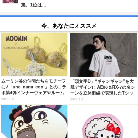
篤、1位は…
今、あなたにオススメ
ムーミン谷の仲間たちをモチーフ
「頭文字D」“ギャンギャン”を大
に♪「une nana cool」とのコラ
胆デザイン!! AE86＆RX-7の名シ
ボ第4弾インナーウェアやルーム
ーンを立体刺繍で表現したTシャ
ウェアが登場！
ツ登場
2026.8.8
2026.8.5