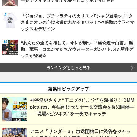
ー姿でフィギュア化！気品ただようボディに注目
「ジョジョ」ブチャラティのカリスマTシャツ登場ッ！“き
さまにオレの心は永遠にわかるまいッ！”や感動のクライマ
ックスをデザイン
“あんたの全てを壊して、オレが勝つ”「幽☆遊☆白書」 幽
助、蔵馬、コエンマたちがウォーターガンバトル!? 新作グ
ッズが登場☆
ランキングをもっと見る
編集部ピックアップ
神谷浩史さんと“アニメのしごと”を深掘り！ DMM
pictures、学生向けセミナー＆交流会を8/31開催―
―“現場×ビジネス”を一夜でキャッチ
アニメ『サンダー３』放送開始日に渋谷をジャッ