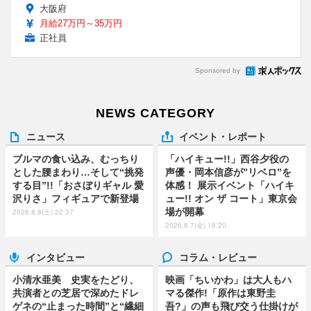
大阪府
月給27万円～35万円
正社員
Sponsored by
NEWS CATEGORY
ニュース
イベント・レポート
ブルマの食い込み、むっちり
「ハイキュー!!」西谷夕役の
とした腰まわり…そして“挑発
声優・岡本信彦が”リベロ”を
する目”!!「おさぼりギャル 愛
体感！ 展示イベント「ハイキ
沢りさ」フィギュアで新登場
ュー!! オン ザ コート」東京会
場が開幕
2026.8.8(土) 22:37
2026.8.7(金) 18:20
インタビュー
コラム・レビュー
小清水亜美 史実をたどり、
映画「ちいかわ」は大人もハ
共演者との芝居で深めたドレ
マる傑作!「原作は東野圭
ゲネの“止まった時間”と“繊細
吾?」の声も飛び交う仕掛けが