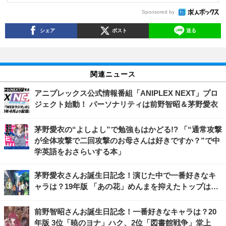
Sponsored by
シェア
ポスト
送る
関連ニュース
アニプレックス公式情報番組「ANIPLEX NEXT」プロ
ジェクト始動！ パーソナリティは前野智昭＆茅野愛衣
茅野愛衣の“よしよし”で勉強もはかどる!? 「“通常攻撃
が全体攻撃で二回攻撃のお母さんは好きですか？”で中
学英語をおさらいする本」
茅野愛衣さんお誕生日記念！演じた中で一番好きなキ
ャラは？19年版 「あの花」めんまを抑えたトップは…
前野智昭さんお誕生日記念！一番好きなキャラは？20
年版 3位「暁のヨナ」ハク、2位「図書館戦争」堂上