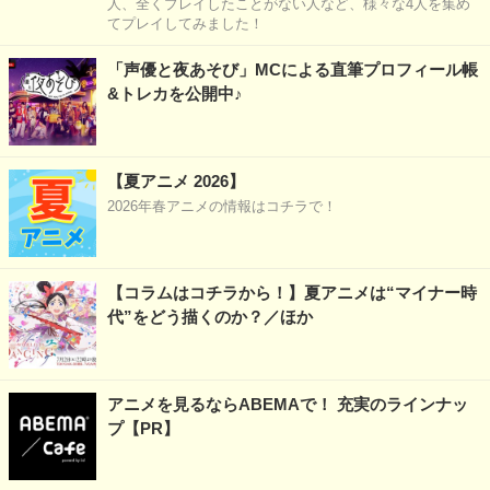
人、全くプレイしたことがない人など、様々な4人を集め
てプレイしてみました！
「声優と夜あそび」MCによる直筆プロフィール帳
&トレカを公開中♪
【夏アニメ 2026】
2026年春アニメの情報はコチラで！
【コラムはコチラから！】夏アニメは“マイナー時
代”をどう描くのか？／ほか
アニメを見るならABEMAで！ 充実のラインナッ
プ【PR】