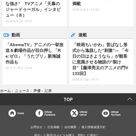
な強さ” TVアニメ「天幕の
満載
ジャードゥーガル」インタビ
2026.8.8(土) 10:45
ュー（８）
2026.8.3(月) 18:00
動画
連載
「AbemaTV」アニメの一挙放
「映画ちいかわ」昔ばなし形
送＆劇場作品が目白押し 「R
式から逸脱した“刺激”― 「今
e:ゼロ」「うたプリ」新海誠
日の日はさようなら」が観客
作品も
に意識させる物語の“裂け
目”【藤津亮太のアニメの門V
2017.3.18(土) 9:06
133回】
2026.8.7(金) 19:15
ホーム
›
ニュース
›
声優
›
記事
TOP
Official
Official
Official
Home
Facebook
twitter
YouTube
お問合せ
広告掲載
会社概要
個人情報保護方針
紹介した商品/サービスを購入、契約した場合に、