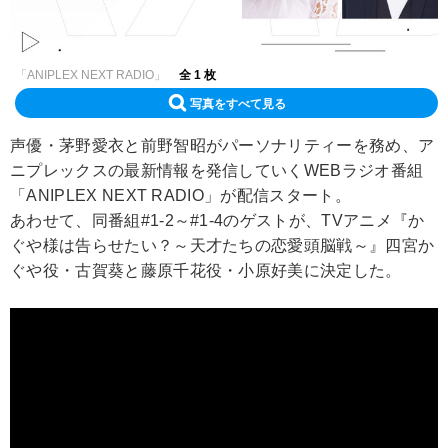
「ANIPLEX NEXT RADIO」
全 1 枚
写真をすべて見る
声優・茅野愛衣と前野智昭がパーソナリティーを務め、ア
ニプレックスの最新情報を発信していくWEBラジオ番組
「ANIPLEX NEXT RADIO」が配信スタート。
あわせて、同番組#1-2～#1-4のゲストが、TVアニメ『か
ぐや様は告らせたい？～天才たちの恋愛頭脳戦～』四宮か
ぐや役・古賀葵と藤原千花役・小原好美に決定した。