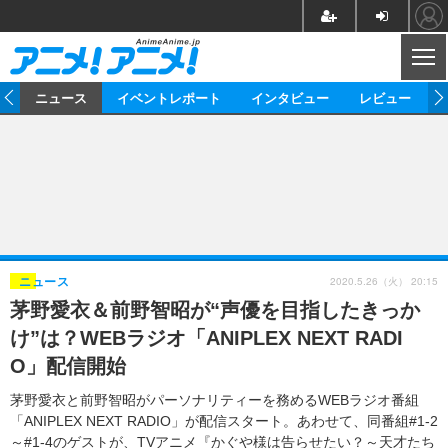
CL
ム
ニュース
イベントレポート
インタビュー
レビュー
ニュース
アニメ
映画/ドラマ
イベントレポート
マンガ
ノベル
アニメ
映画
インタビュー
音楽
声優
ライブ
舞台
スタッフ
声優
レビュー
2020.5.26（火） 20:15
ニュース
茅野愛衣＆前野智昭が“声優を目指したきっか
ゲーム
グッズ
海外イベント
ビジネス
俳優・タレント
アーティスト
アニメ
実写
動画
け”は？WEBラジオ「ANIPLEX NEXT RADI
イベント
海外
ビジネス
書評
イベント
アニメ
映画/ドラマ
連載・コラム
O」配信開始
ゲーム
座談会
アニメ！アニメ！TV
ABEMA Cafe
茅野愛衣と前野智昭がパーソナリティーを務めるWEBラジオ番組
「ANIPLEX NEXT RADIO」が配信スタート。あわせて、同番組#1-2
～#1-4のゲストが、TVアニメ『かぐや様は告らせたい？～天才たち