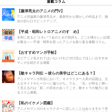
連載コラム
【藤津亮太のアニメの門V】
アニメ評論家の藤津亮太が、最新作から懐かしの作品まで、独
自の切り口でピックアップ。
【平成・昭和レトロアニメのすゝめ】
令和に見ると“エモい”？あのときの気持ち、どこか懐かしい記憶
が蘇る――平成・昭和を彩ったアニメを振り返る連載コラム。
【おすすめマンガ手帖】
まだアニメ化されてはいないけれどぜひ読んでほしいおすすめ
マンガを紹介する連載
【敵キャラ列伝 ～彼らの美学はどこにある？】
アニメやマンガ作品において、キャラクター人気や話題は、主
人公サイドやヒーローに偏りがち。でも、「光」が明るく輝い
て見えるのは「影」の存在があってこそ。敵キャラの魅力に迫
るコラム連載。
【私のイケメン図鑑】
アニメやマンガのキャラクターに恋したことはありますか？世