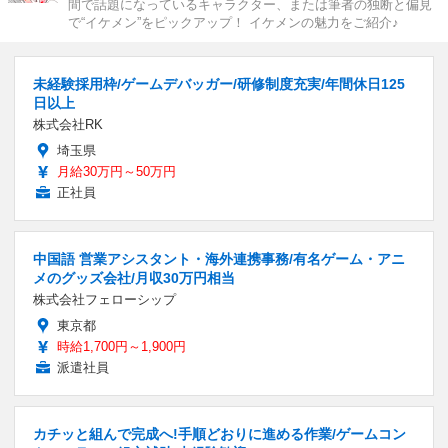
間で話題になっているキャラクター、または筆者の独断と偏見
で“イケメン”をピックアップ！ イケメンの魅力をご紹介♪
未経験採用枠/ゲームデバッガー/研修制度充実/年間休日125
日以上
株式会社RK
埼玉県
月給30万円～50万円
正社員
中国語 営業アシスタント・海外連携事務/有名ゲーム・アニ
メのグッズ会社/月収30万円相当
株式会社フェローシップ
東京都
時給1,700円～1,900円
派遣社員
カチッと組んで完成へ!手順どおりに進める作業/ゲームコン