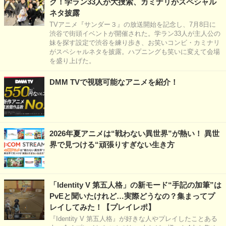
ク！学ラン33人が大捜索、カミナリがスペシャル
ネタ披露
TVアニメ『サンダー３』の放送開始を記念し、7月8日に
渋谷で街頭イベントが開催された。学ラン33人が主人公の
妹を探す設定で渋谷を練り歩き、お笑いコンビ・カミナリ
がスペシャルネタを披露。ハプニングも笑いに変えて会場
を盛り上げた。
DMM TVで視聴可能なアニメを紹介！
2026年夏アニメは“戦わない異世界”が熱い！ 異世
界で見つける“頑張りすぎない生き方
「Identity V 第五人格」の新モード“手記の加筆”は
PvEと聞いたけれど…実際どうなの？集まってプ
レイしてみた！【プレイレポ】
『Identity V 第五人格』が好きな人やプレイしたことある