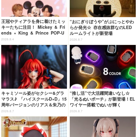
王冠やティアラを身に着けたミッ
“おにぎりぼうや”がぷにっとやわ
キーたちに注目！ Mickey & Fri
らか発光☆ 存在感抜群なのLED
ends × King & Prince POP-U
ルームライトが新登場
P SHOP「MAGIC STAGE」に新
2026.8.4
2026.8.7
商品登場
キャミソール姿がセクシー&グラ
“推し活”で大活躍間違いなし☆
マラス♪ 「ハイスクールD×D」15
「光るぬいポーチ」が新登場！EL
周年バージョンのリアス＆朱乃の
ワイヤー搭載でぬいが輝く
フィギュアがリニューアルパッケ
2026.8.7
2026.8.7
ージで登場！