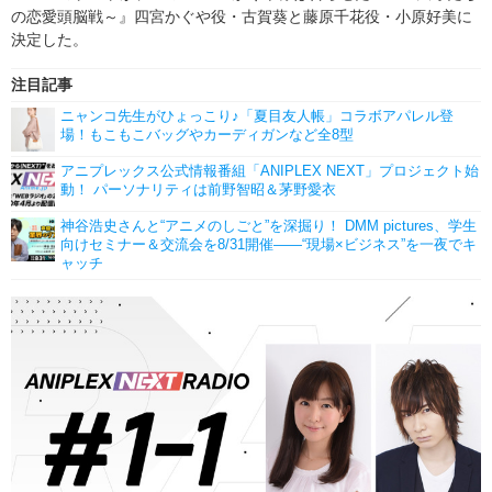
の恋愛頭脳戦～』四宮かぐや役・古賀葵と藤原千花役・小原好美に
決定した。
注目記事
ニャンコ先生がひょっこり♪「夏目友人帳」コラボアパレル登
場！もこもこバッグやカーディガンなど全8型
アニプレックス公式情報番組「ANIPLEX NEXT」プロジェクト始
動！ パーソナリティは前野智昭＆茅野愛衣
神谷浩史さんと“アニメのしごと”を深掘り！ DMM pictures、学生
向けセミナー＆交流会を8/31開催――“現場×ビジネス”を一夜でキ
ャッチ