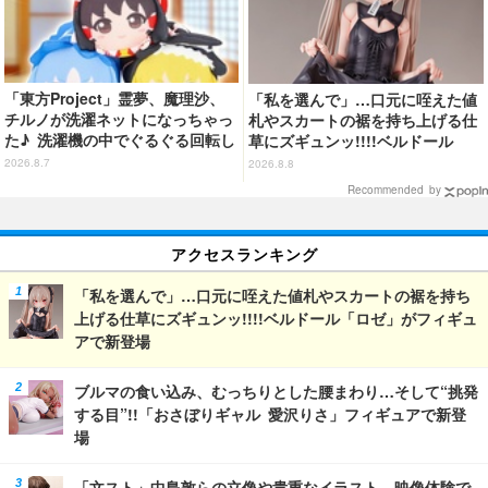
「東方Project」霊夢、魔理沙、
「私を選んで」…口元に咥えた値
チルノが洗濯ネットになっちゃっ
札やスカートの裾を持ち上げる仕
た♪ 洗濯機の中でぐるぐる回転し
草にズギュンッ!!!!ベルドール
続ける姿を思わず眺めたくなっち
「ロゼ」がフィギュアで新登場
2026.8.7
2026.8.8
ゃう!?
Recommended by
アクセスランキング
「私を選んで」…口元に咥えた値札やスカートの裾を持ち
上げる仕草にズギュンッ!!!!ベルドール「ロゼ」がフィギュ
アで新登場
ブルマの食い込み、むっちりとした腰まわり…そして“挑発
する目”!!「おさぼりギャル 愛沢りさ」フィギュアで新登
場
「文スト」中島敦らの立像や貴重なイラスト、映像体験で