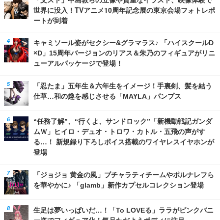
世界に没入！TVアニメ10周年記念展の東京会場フォトレポ
ートが到着
キャミソール姿がセクシー&グラマラス♪ 「ハイスクールD
×D」15周年バージョンのリアス＆朱乃のフィギュアがリニ
ューアルパッケージで登場！
「忍たま」五年生＆六年生をイメージ！手裏剣、髪を結う
仕草…和の趣を感じさせる「MAYLA」パンプス
“任務了解”、“行くよ、サンドロック”「新機動戦記ガンダ
ムＷ」ヒイロ・デュオ・トロワ・カトル・五飛の声がす
る…！ 新規録り下ろしボイス搭載のワイヤレスイヤホンが
登場
「ジョジョ 黄金の風」ブチャラティチームやポルナレフら
を華やかに♪ 「glamb」新作カプセルコレクション登場
生足は夢いっぱいだ…！「To LOVEる」ララがピンクバニ