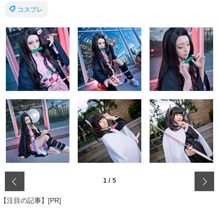
コスプレ
‹
1
/
5
【注目の記事】[PR]