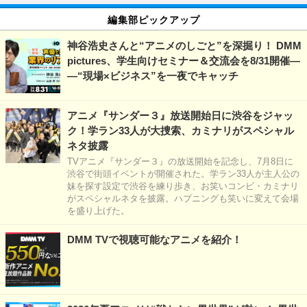
編集部ピックアップ
神谷浩史さんと“アニメのしごと”を深掘り！ DMM
pictures、学生向けセミナー＆交流会を8/31開催―
―“現場×ビジネス”を一夜でキャッチ
アニメ『サンダー３』放送開始日に渋谷をジャッ
ク！学ラン33人が大捜索、カミナリがスペシャル
ネタ披露
TVアニメ『サンダー３』の放送開始を記念し、7月8日に
渋谷で街頭イベントが開催された。学ラン33人が主人公の
妹を探す設定で渋谷を練り歩き、お笑いコンビ・カミナリ
がスペシャルネタを披露。ハプニングも笑いに変えて会場
を盛り上げた。
DMM TVで視聴可能なアニメを紹介！