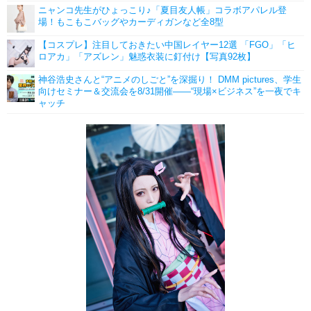
ニャンコ先生がひょっこり♪「夏目友人帳」コラボアパレル登
場！もこもこバッグやカーディガンなど全8型
【コスプレ】注目しておきたい中国レイヤー12選 「FGO」「ヒ
ロアカ」「アズレン」魅惑衣装に釘付け【写真92枚】
神谷浩史さんと“アニメのしごと”を深掘り！ DMM pictures、学生
向けセミナー＆交流会を8/31開催――“現場×ビジネス”を一夜でキ
ャッチ