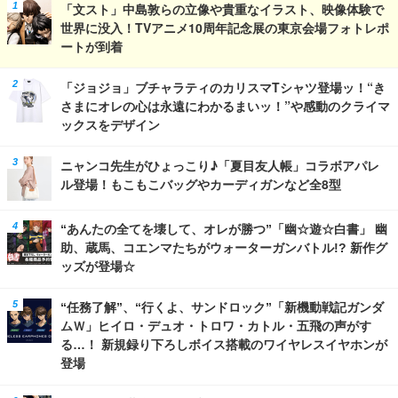
「文スト」中島敦らの立像や貴重なイラスト、映像体験で
世界に没入！TVアニメ10周年記念展の東京会場フォトレポ
ートが到着
「ジョジョ」ブチャラティのカリスマTシャツ登場ッ！“き
さまにオレの心は永遠にわかるまいッ！”や感動のクライマ
ックスをデザイン
ニャンコ先生がひょっこり♪「夏目友人帳」コラボアパレ
ル登場！もこもこバッグやカーディガンなど全8型
“あんたの全てを壊して、オレが勝つ”「幽☆遊☆白書」 幽
助、蔵馬、コエンマたちがウォーターガンバトル!? 新作グ
ッズが登場☆
“任務了解”、“行くよ、サンドロック”「新機動戦記ガンダ
ムＷ」ヒイロ・デュオ・トロワ・カトル・五飛の声がす
る…！ 新規録り下ろしボイス搭載のワイヤレスイヤホンが
登場