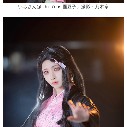
いちさん@ichi_7cos 禰豆子／撮影：乃木章