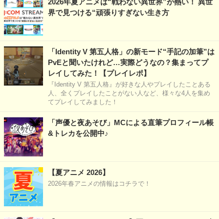
2026年夏アニメは“戦わない異世界”が熱い！ 異世
界で見つける“頑張りすぎない生き方
「Identity V 第五人格」の新モード“手記の加筆”は
PvEと聞いたけれど…実際どうなの？集まってプ
レイしてみた！【プレイレポ】
『Identity V 第五人格』が好きな人やプレイしたことある
人、全くプレイしたことがない人など、様々な4人を集め
てプレイしてみました！
「声優と夜あそび」MCによる直筆プロフィール帳
&トレカを公開中♪
【夏アニメ 2026】
2026年春アニメの情報はコチラで！