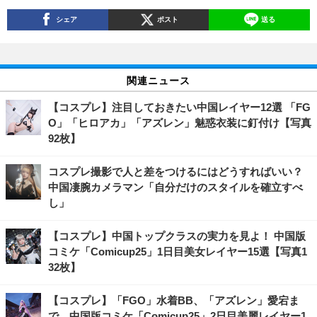
シェア
ポスト
送る
関連ニュース
【コスプレ】注目しておきたい中国レイヤー12選 「FG
O」「ヒロアカ」「アズレン」魅惑衣装に釘付け【写真
92枚】
コスプレ撮影で人と差をつけるにはどうすればいい？
中国凄腕カメラマン「自分だけのスタイルを確立すべ
し」
【コスプレ】中国トップクラスの実力を見よ！ 中国版
コミケ「Comicup25」1日目美女レイヤー15選【写真1
32枚】
【コスプレ】「FGO」水着BB、「アズレン」愛宕ま
で…中国版コミケ「Comicup25」2日目美麗レイヤー1