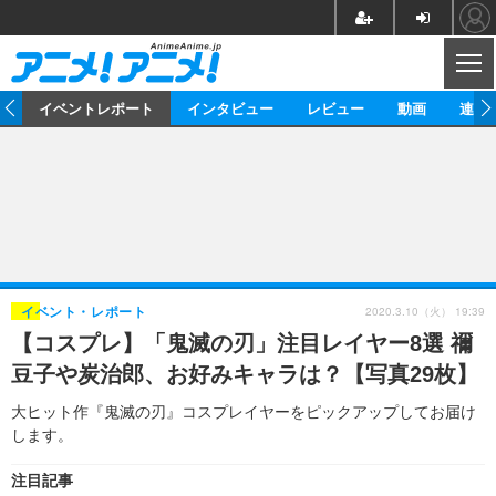
CL
ス
イベントレポート
インタビュー
レビュー
動画
連載
ニュース
アニメ
映画/ドラマ
イベントレポート
マンガ
ノベル
アニメ
映画
インタビュー
音楽
声優
ライブ
舞台
スタッフ
声優
レビュー
2020.3.10（火） 19:39
イベント・レポート
【コスプレ】「鬼滅の刃」注目レイヤー8選 禰
ゲーム
グッズ
海外イベント
ビジネス
俳優・タレント
アーティスト
アニメ
実写
動画
豆子や炭治郎、お好みキャラは？【写真29枚】
イベント
海外
ビジネス
書評
イベント
アニメ
映画/ドラマ
連載・コラム
大ヒット作『鬼滅の刃』コスプレイヤーをピックアップしてお届け
します。
ゲーム
座談会
アニメ！アニメ！TV
ABEMA Cafe
注目記事