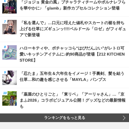
「ジョジョ 黄金の風」ブチャラティチームやポルナレフら
を華やかに♪ 「glamb」新作カプセルコレクション登場
「私を選んで」…口元に咥えた値札やスカートの裾を持ち
上げる仕草にズギュンッ!!!!ベルドール「ロゼ」がフィギュ
アで新登場
ハローキティや、ポチャッコら“はぴだんぶい”がレトロ可
愛いキッチンアイテムに♪約90商品が登場【212 KITCHEN
STORE】
「忍たま」五年生＆六年生をイメージ！手裏剣、髪を結う
仕草…和の趣を感じさせる「MAYLA」パンプス
「薬屋のひとりごと」「東リベ」「アーリャさん」…「京
まふ2026」コラボビジュアル公開！グッズなどの最新情報
も
ランキングをもっと見る