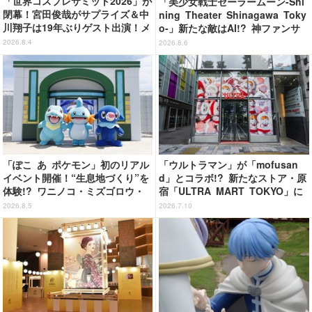
「世界コスプレサミット2026」が
「美少女戦士セーラームーン-Shi
閉幕！宮田俊哉がサプライズ＆中
ning Theater Shinagawa Toky
川翔子は19年ぶりゲスト出演！メ
o-」新たな敵はAI!? 神ファンサ
イン会場では延べ25万9000人が
も健在で舞台初心者も悶絶！＜第
2026.8.4
2026.8.6
来場
2期レビュー＞
「ぽこ あ ポケモン」初のリアル
「ウルトラマン」が「mofusan
イベント開催！“生息地づくり”を
d」とコラボ!? 新たなストア・原
体験!? ワニノコ・ミズゴロウ・
宿「ULTRA MART TOKYO」に
アシマリもワクワク☆ 「ブクブ
行ってきた【レポ】
2026.8.5
2026.7.10
クうみぞこの街」in横浜赤レンガ
倉庫 ～8月9日まで【レポート】