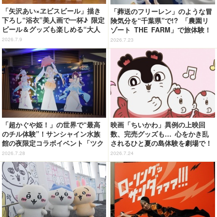
「矢沢あい×ヱビスビール」描き
「葬送のフリーレン」のような冒
下ろし“浴衣”美人画で一杯♪ 限定
険気分を“千葉県”で!? 「農園リ
ビール＆グッズも楽しめる“大人
ゾート THE FARM」で旅体験！
の夏祭り”をレポ
【レポ】
2026.7.9
2026.7.23
「超かぐや姫！」の世界で“最高
映画「ちいかわ」異例の上映回
のチル体験”！サンシャイン水族
数、完売グッズも… 心をかき乱
館の夜限定コラボイベント「ツク
されるひと夏の島体験を劇場で！
ヨミアクアリウム」が癒やしすぎ
【ネタバレなし初日レポ】
2026.7.28
2026.7.24
た【体験レポ】