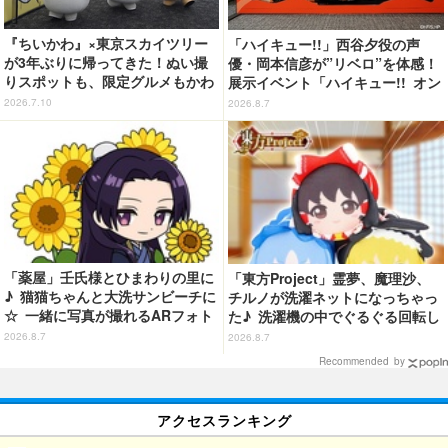
『ちいかわ』×東京スカイツリー
「ハイキュー!!」西谷夕役の声
が3年ぶりに帰ってきた！ぬい撮
優・岡本信彦が”リベロ”を体感！
りスポットも、限定グルメもかわ
展示イベント「ハイキュー!! オン
いすぎる…！【レポ】
ザ コート」東京会場が開幕
2026.7.10
2026.8.7
「薬屋」壬氏様とひまわりの里に
「東方Project」霊夢、魔理沙、
♪ 猫猫ちゃんと大洗サンビーチに
チルノが洗濯ネットになっちゃっ
☆ 一緒に写真が撮れるARフォト
た♪ 洗濯機の中でぐるぐる回転し
スポット企画「猫猫・壬氏と夏巡
続ける姿を思わず眺めたくなっち
2026.8.7
2026.8.7
り」開催【茨城県】
ゃう!?
Recommended by
アクセスランキング