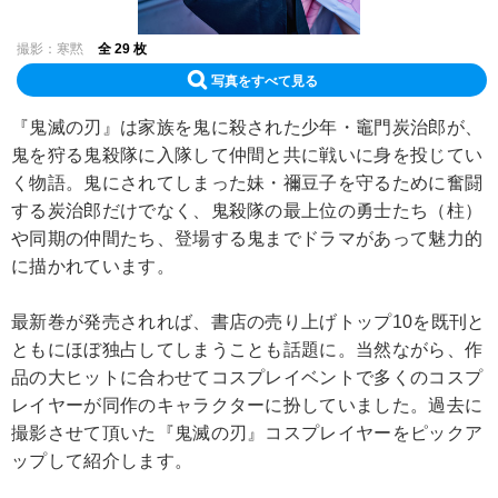
撮影：寒黙
全 29 枚
写真をすべて見る
『鬼滅の刃』は家族を鬼に殺された少年・竈門炭治郎が、
鬼を狩る鬼殺隊に入隊して仲間と共に戦いに身を投じてい
く物語。鬼にされてしまった妹・禰豆子を守るために奮闘
する炭治郎だけでなく、鬼殺隊の最上位の勇士たち（柱）
や同期の仲間たち、登場する鬼までドラマがあって魅力的
に描かれています。
最新巻が発売されれば、書店の売り上げトップ10を既刊と
ともにほぼ独占してしまうことも話題に。当然ながら、作
品の大ヒットに合わせてコスプレイベントで多くのコスプ
レイヤーが同作のキャラクターに扮していました。過去に
撮影させて頂いた『鬼滅の刃』コスプレイヤーをピックア
ップして紹介します。