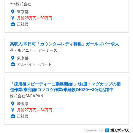
Yts株式会社
東京都
月給28万円～50万円
正社員
高収入/即日可「カウンタ―レディ募集」ガールズバー求人
昼・夜アニカラ アーミーズ
東京都
アルバイト・パート
「採用後スピーディーに勤務開始!」/お皿・マグカップの梱
包作業/寮完備/コツコツ作業/未経験OK/20〜30代活躍中
株式会社SNJAPAN
埼玉県
月給27万円～34万円
正社員
Sponsored by