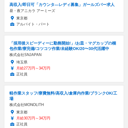
高収入/即日可「カウンタ―レディ募集」ガールズバー求人
昼・夜アニカラ アーミーズ
東京都
アルバイト・パート
「採用後スピーディーに勤務開始!」/お皿・マグカップの梱
包作業/寮完備/コツコツ作業/未経験OK/20〜30代活躍中
株式会社SNJAPAN
埼玉県
月給27万円～34万円
正社員
軽作業スタッフ/寮費無料/高収入/倉庫内作業/ブランクOK/工
場
株式会社MONOLITH
東京都
月給30万円～34万円
正社員