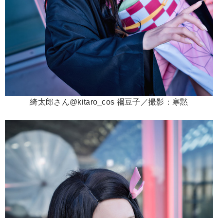
綺太郎さん@kitaro_cos 禰豆子／撮影：寒黙