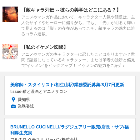
【敵キャラ列伝 ～彼らの美学はどこにある？】
アニメやマンガ作品において、キャラクター人気や話題は、主
人公サイドやヒーローに偏りがち。でも、「光」が明るく輝い
て見えるのは「影」の存在があってこそ。敵キャラの魅力に迫
るコラム連載。
【私のイケメン図鑑】
アニメやマンガのキャラクターに恋したことはありますか？世
間で話題になっているキャラクター、または筆者の独断と偏見
で“イケメン”をピックアップ！ イケメンの魅力をご紹介♪
美容師・スタイリスト/相生山駅/業務委託募集/8月7日更新
tissue-猫と漫画とアニメサロン
愛知県
業務委託
BRUNELLO CUCINELLI/ラグジュアリー販売/店長・サブ/福
利厚生充実
ブルネロ クチネリ ジャパン株式会社