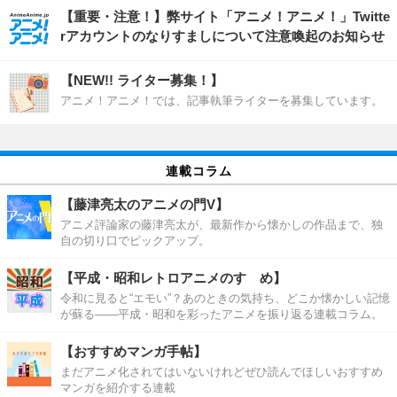
【重要・注意！】弊サイト「アニメ！アニメ！」Twitte
rアカウントのなりすましについて注意喚起のお知らせ
【NEW!! ライター募集！】
アニメ！アニメ！では、記事執筆ライターを募集しています。
連載コラム
【藤津亮太のアニメの門V】
アニメ評論家の藤津亮太が、最新作から懐かしの作品まで、独
自の切り口でピックアップ。
【平成・昭和レトロアニメのすゝめ】
令和に見ると“エモい”？あのときの気持ち、どこか懐かしい記憶
が蘇る――平成・昭和を彩ったアニメを振り返る連載コラム。
【おすすめマンガ手帖】
まだアニメ化されてはいないけれどぜひ読んでほしいおすすめ
マンガを紹介する連載