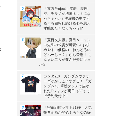
い
「東方Project」霊夢、魔理
沙、チルノが洗濯ネットにな
を
っちゃった♪ 洗濯機の中でぐ
るぐる回転し続ける姿を思わ
し
ず眺めたくなっちゃう!?
を
「夏目友人帳」夏目＆ニャン
コ先生の式姿が可愛い♪ お求
めやすい価格の「ねんどろい
が
どべーしっく」から登場！ ち
んまい二人が並んだ姿にキュ
ン☆
ガンダムX、ガンダムヴァサ
ーゴがかっこよすぎる！ 「ガ
ンダムX」筆絵タッチで描か
れたTシャツが明日（8/9）ま
で予約受付中！
「宇宙戦艦ヤマト2199」人気
投票企画が開始！あたなの好