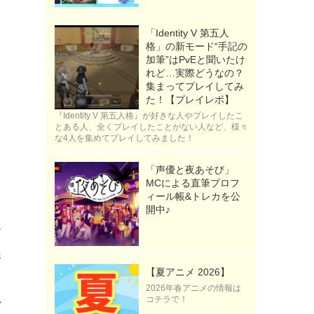
「Identity V 第五人
格」の新モード“手記の
加筆”はPvEと聞いたけ
れど…実際どうなの？
集まってプレイしてみ
た！【プレイレポ】
『Identity V 第五人格』が好きな人やプレイしたこ
とある人、全くプレイしたことがない人など、様々
な4人を集めてプレイしてみました！
「声優と夜あそび」
MCによる直筆プロフ
ィール帳&トレカを公
開中♪
ー
展
【夏アニメ 2026】
2026年春アニメの情報は
い
コチラで！