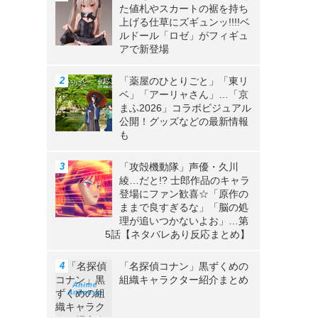
た値札やスカートの裾を持ち
上げる仕草にズギュンッ!!!!ベ
ルドール「ロゼ」がフィギュ
アで新登場
「薬屋のひとりごと」「東リ
ベ」「アーリャさん」…「京
まふ2026」コラボビジュアル
公開！グッズなどの最新情報
も
「攻殻機動隊」声優・久川
綾…だと!? 士郎作品のキャラ
登場にファン歓喜☆「原作の
ままで良すぎるな」「脳の処
理が追いつかないよお」…第
5話【ネタバレあり反応まとめ】
「名探偵コナン」黒ずくめの
組織キャラクター紹介まとめ