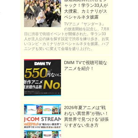
ャック！学ラン33人が
大捜索、カミナリがス
崎
ペシャルネタ披露
TVアニメ『サンダー３』
の放送開始を記念し、7月8
日に渋谷で街頭イベントが開催された。学ラン33
人が主人公の妹を探す設定で渋谷を練り歩き、お笑
いコンビ・カミナリがスペシャルネタを披露。ハプ
ニングも笑いに変えて会場を盛り上げた。
出
DMM TVで視聴可能な
アニメを紹介！
2026年夏アニメは“戦
わない異世界”が熱い！
異世界で見つける“頑張
りすぎない生き方