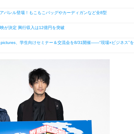
アパレル登場！もこもこバッグやカーディガンなど全8型
映が決定 興行収入は12億円を突破
ictures、学生向けセミナー＆交流会を8/31開催――“現場×ビジネス”を