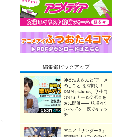
編集部ピックアップ
神谷浩史さんと“アニメ
のしごと”を深掘り！
DMM pictures、学生向
けセミナー＆交流会を
8/31開催――“現場×ビ
デク、爆豪、お茶子たちの浴衣姿が可愛い！コラボカフェが東京・大阪・名古屋・福岡で開催
ジネス”を一夜でキャッ
チ
送る
アニメ『サンダー３』
放送開始日に渋谷をジ