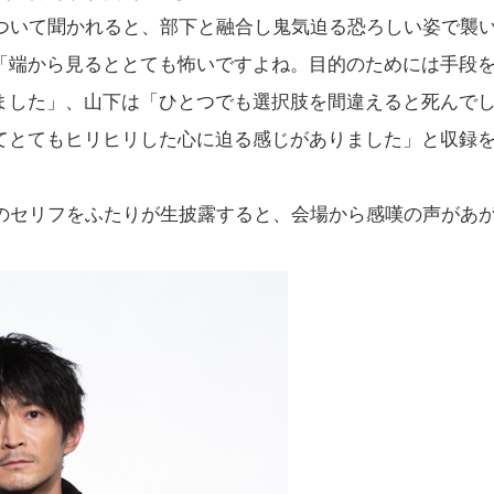
について聞かれると、部下と融合し鬼気迫る恐ろしい姿で襲
「端から見るととても怖いですよね。目的のためには手段
ました」、山下は「ひとつでも選択肢を間違えると死んで
てとてもヒリヒリした心に迫る感じがありました」と収録
ルのセリフをふたりが生披露すると、会場から感嘆の声があ