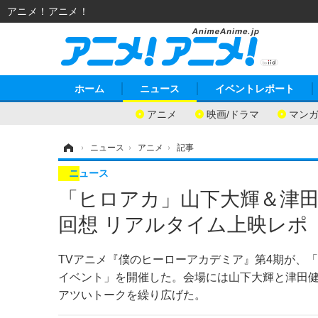
アニメ！アニメ！
ホーム
ニュース
イベントレポート
アニメ
映画/ドラマ
マン
ホーム
›
ニュース
›
アニメ
›
記事
ニュース
「ヒロアカ」山下大輝＆津田
回想 リアルタイム上映レポ
TVアニメ『僕のヒーローアカデミア』第4期が、
イベント」を開催した。会場には山下大輝と津田
アツいトークを繰り広げた。