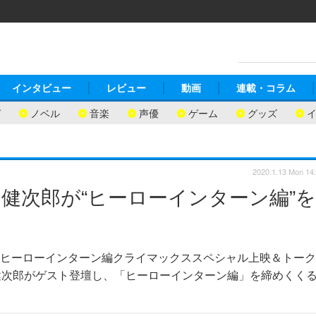
インタビュー
レビュー
動画
連載・コラム
ガ
ノベル
音楽
声優
ゲーム
グッズ
2020.1.13 Mon 14
健次郎が“ヒーローインターン編”を
「ヒーローインターン編クライマックススペシャル上映＆トーク
健次郎がゲスト登壇し、「ヒーローインターン編」を締めくく