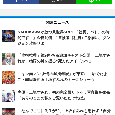
関連ニュース
KADOKAWAが放つ異世界SRPG「社長、バトルの時
間です！」今夏配信 “冒険者（社員）”を雇い、ダン
ジョン攻略せよ
「虚構推理」第2弾PV＆追加キャスト公開！ 上坂すみ
れが、物語の鍵を握る“死んだアイドル”に
「キン肉マン 友情の40周年展」が東京に！ゆでたま
ご・嶋田隆司＆上坂すみれのトークショーも
声優・上坂すみれ、初の完全撮り下ろし写真集を発売
「ありのままの私をご覧いただければ」
「なんでここに先生が!?」 上坂すみれも思わず「自分