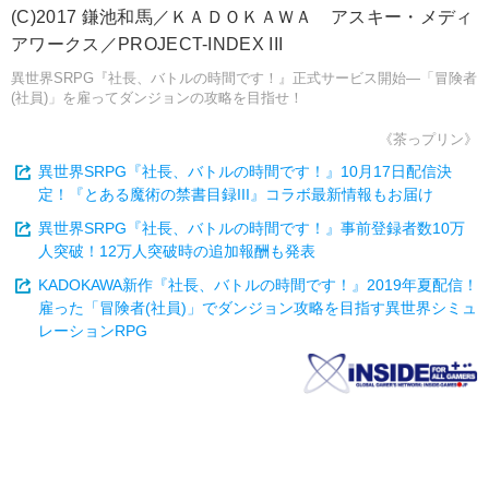
(C)2017 鎌池和馬／ＫＡＤＯＫＡＷＡ アスキー・メディ
アワークス／PROJECT-INDEX III
異世界SRPG『社長、バトルの時間です！』正式サービス開始―「冒険者
(社員)」を雇ってダンジョンの攻略を目指せ！
《茶っプリン》
異世界SRPG『社長、バトルの時間です！』10月17日配信決
定！『とある魔術の禁書目録III』コラボ最新情報もお届け
異世界SRPG『社長、バトルの時間です！』事前登録者数10万
人突破！12万人突破時の追加報酬も発表
KADOKAWA新作『社長、バトルの時間です！』2019年夏配信！
雇った「冒険者(社員)」でダンジョン攻略を目指す異世界シミュ
レーションRPG