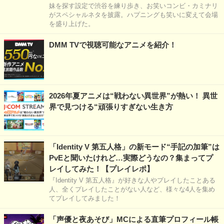
妹を探す設定で渋谷を練り歩き、お笑いコンビ・カミナリ
がスペシャルネタを披露。ハプニングも笑いに変えて会場
を盛り上げた。
DMM TVで視聴可能なアニメを紹介！
2026年夏アニメは“戦わない異世界”が熱い！ 異世
界で見つける“頑張りすぎない生き方
「Identity V 第五人格」の新モード“手記の加筆”は
PvEと聞いたけれど…実際どうなの？集まってプ
レイしてみた！【プレイレポ】
『Identity V 第五人格』が好きな人やプレイしたことある
人、全くプレイしたことがない人など、様々な4人を集め
てプレイしてみました！
「声優と夜あそび」MCによる直筆プロフィール帳