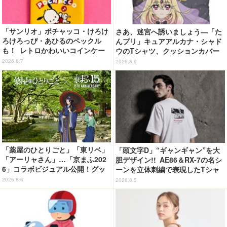
「サンリオ」ポチャッコ・けろけ
さあ、迷宮へ誘いましょう―「た
ろけろっぴ・あひるのペックル
んプリ」キュアアルカナ・シャド
も！ レトロかわいいコインケー
ウのTシャツ、クッションカバー
ス第2弾がカプセルトイに登場♪
などが新登場
2026.8.7
2026.8.9
「薬屋のひとりごと」「東リベ」
「頭文字D」“ギャンギャン”を大
「アーリャさん」…「京まふ202
胆デザイン!! AE86＆RX-7の名シ
6」コラボビジュアル公開！グッ
ーンを立体刺繍で表現したTシャ
ズなどの最新情報も
ツ登場
2026.8.6
2026.8.5