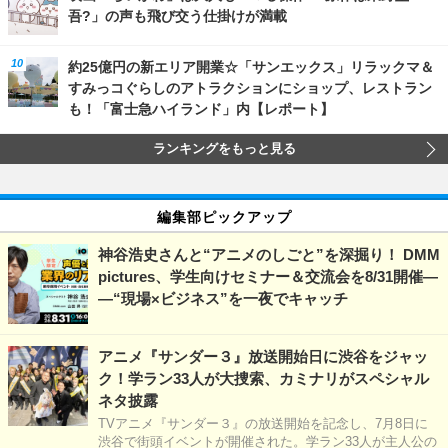
吾?」の声も飛び交う仕掛けが満載
約25億円の新エリア開業☆「サンエックス」リラックマ＆
すみっコぐらしのアトラクションにショップ、レストラン
も！「富士急ハイランド」内【レポート】
ランキングをもっと見る
編集部ピックアップ
神谷浩史さんと“アニメのしごと”を深掘り！ DMM
pictures、学生向けセミナー＆交流会を8/31開催―
―“現場×ビジネス”を一夜でキャッチ
アニメ『サンダー３』放送開始日に渋谷をジャッ
ク！学ラン33人が大捜索、カミナリがスペシャル
ネタ披露
TVアニメ『サンダー３』の放送開始を記念し、7月8日に
渋谷で街頭イベントが開催された。学ラン33人が主人公の