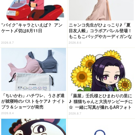
“バイク”キャラといえば？ アン
ニャンコ先生がひょっこり♪「夏
ケート〆切は8月11日
目友人帳」コラボアパレル登場！
もこもこバッグやカーディガンな
ど全8型
2026.8.7
2026.8.6
「ちいかわ」ハチワレ、うさぎ達
「薬屋」壬氏様とひまわりの里に
が就寝時のバストをケア♪ ナイト
♪ 猫猫ちゃんと大洗サンビーチに
ブラ＆ショーツが発売
☆ 一緒に写真が撮れるARフォト
スポット企画「猫猫・壬氏と夏巡
2026.8.4
2026.8.7
り」開催【茨城県】