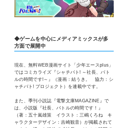
◆ゲームを中心にメディアミックスが多
方面で展開中
現在、無料WEB漫画サイト「少年エースplus」
ではコミカライズ『シャチバト! ～社長、バト
ルの時間です!～』（漫画：結うき。 協力：シ
ャチバト! プロジェクト）を連載中です。
また、季刊小説誌『電撃文庫MAGAZINE』で
は、小説版『社長、バトルの時間です！』
（著：五十嵐雄策 イラスト：三嶋くろね キ
ャラクターデザイン：吉崎観音）が掲載されて