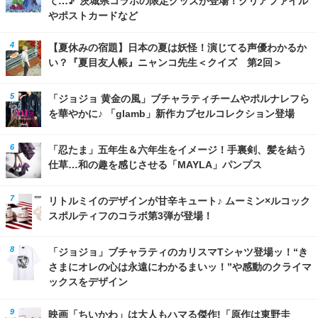
やポストカードなど
【夏休みの宿題】日本の夏は妖怪！演じてる声優わかるか
い？『夏目友人帳』ニャンコ先生＜クイズ 第2回＞
「ジョジョ 黄金の風」ブチャラティチームやポルナレフら
を華やかに♪ 「glamb」新作カプセルコレクション登場
「忍たま」五年生＆六年生をイメージ！手裏剣、髪を結う
仕草…和の趣を感じさせる「MAYLA」パンプス
リトルミイのデザインが甘辛キュート♪ ムーミン×ルコック
スポルティフのコラボ第3弾が登場！
「ジョジョ」ブチャラティのカリスマTシャツ登場ッ！“き
さまにオレの心は永遠にわかるまいッ！”や感動のクライマ
ックスをデザイン
映画「ちいかわ」は大人もハマる傑作!「原作は東野圭