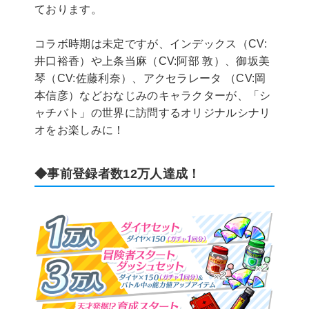
ております。
コラボ時期は未定ですが、インデックス（CV:
井口裕香）や上条当麻（CV:阿部 敦）、御坂美
琴（CV:佐藤利奈）、アクセラレータ （CV:岡
本信彦）などおなじみのキャラクターが、「シ
ャチバト」の世界に訪問するオリジナルシナリ
オをお楽しみに！
◆事前登録者数12万人達成！