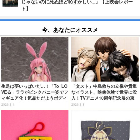
じゃないのに死ぬほど恥ずかしい...」【上映会レポー
ト】
今、あなたにオススメ
生足は夢いっぱいだ…！「To LO
「文スト」中島敦らの立像や貴重
VEる」ララがピンクバニー姿でフ
なイラスト、映像体験で世界に没
ィギュア化！気品ただようボディ
入！TVアニメ10周年記念展の東
に注目
京会場フォトレポートが到着
2026.8.1
2026.8.8