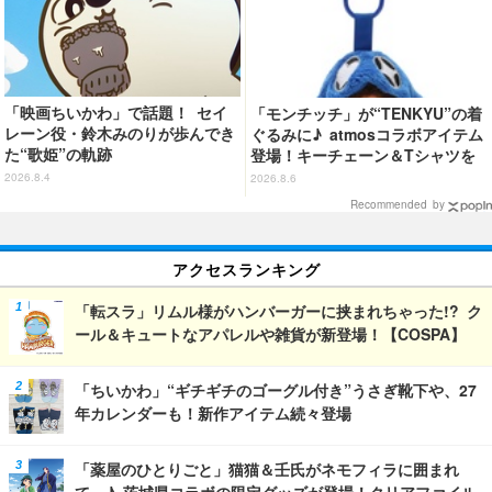
「映画ちいかわ」で話題！ セイ
「モンチッチ」が“TENKYU”の着
レーン役・鈴木みのりが歩んでき
ぐるみに♪ atmosコラボアイテム
た“歌姫”の軌跡
登場！キーチェーン＆Tシャツを
展開
2026.8.4
2026.8.6
Recommended by
アクセスランキング
「転スラ」リムル様がハンバーガーに挟まれちゃった!? ク
ール＆キュートなアパレルや雑貨が新登場！【COSPA】
「ちいかわ」“ギチギチのゴーグル付き”うさぎ靴下や、27
年カレンダーも！新作アイテム続々登場
「薬屋のひとりごと」猫猫＆壬氏がネモフィラに囲まれ
て…♪ 茨城県コラボの限定グッズが登場！クリアファイル