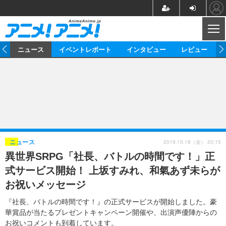
CL
ム
ニュース
イベントレポート
インタビュー
レビュー
ニュース
アニメ
映画/ドラマ
イベントレポート
マンガ
ノベル
アニメ
映画
インタビュー
音楽
声優
ライブ
舞台
スタッフ
声優
レビュー
2019.10.18（金） 20:15
ニュース
異世界SRPG「社長、バトルの時間です！」正
ゲーム
グッズ
海外イベント
ビジネス
俳優・タレント
アーティスト
アニメ
実写
動画
式サービス開始！ 上坂すみれ、和氣あず未らが
イベント
海外
ビジネス
書評
イベント
アニメ
映画/ドラマ
連載・コラム
お祝いメッセージ
ゲーム
座談会
アニメ！アニメ！TV
ABEMA Cafe
『社長、バトルの時間です！』の正式サービスが開始しました。豪
華賞品が当たるプレゼントキャンペーン開催や、出演声優陣からの
お祝いコメントも到着しています。