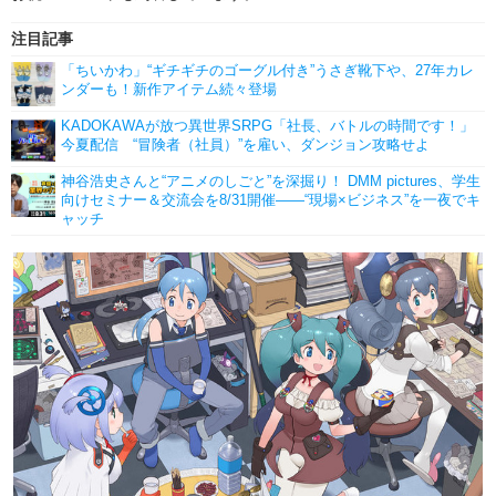
注目記事
「ちいかわ」“ギチギチのゴーグル付き”うさぎ靴下や、27年カレ
ンダーも！新作アイテム続々登場
KADOKAWAが放つ異世界SRPG「社長、バトルの時間です！」
今夏配信 “冒険者（社員）”を雇い、ダンジョン攻略せよ
神谷浩史さんと“アニメのしごと”を深掘り！ DMM pictures、学生
向けセミナー＆交流会を8/31開催――“現場×ビジネス”を一夜でキ
ャッチ