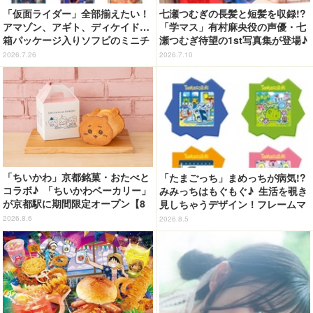
「仮面ライダー」全部揃えたい！
七瀬つむぎの長髪と短髪を収録!?
アマゾン、アギト、ディケイド…
「学マス」有村麻央役の声優・七
箱パッケージ入りソフビのミニチ
瀬つむぎ待望の1st写真集が登場♪
ュアが登場
10月30日に発売
2026.7.26
2026.7.10
「ちいかわ」京都銘菓・おたべと
「たまごっち」まめっちが病気!?
コラボ♪ 「ちいかわベーカリー」
みみっちはもぐもぐ♪ 生活を覗き
が京都駅に期間限定オープン【8
見しちゃうデザイン！フレームマ
月13日～】
グネット「ぴたっとフレーム」登
2026.8.6
2026.8.5
場☆