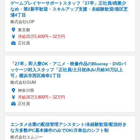
ゲームプレイヤーサポートスタッフ「27卒」正社員/残業少
なめ・第2新卒歓迎・スキルアップ支援・未経験歓迎/港区芝
浦4丁目
株式会社LOP
東京都
月給25万5,600円～32万円
正社員
「27卒」即入寮OK・アニメ・映像作品のBlueray・DVDパ
ッケージ封入スタッフ「正社員/土日祝休み/月給30万以上
可」横浜市西区南幸1丁目
株式会社GUM
神奈川県
月給26万3,800円～32万円
正社員
エンタメ企業の配信管理アシスタント/未経験歓迎/配信好き
な方多数/PC基本操作のみでOK/月単位のシフト制
株式会社エムジー