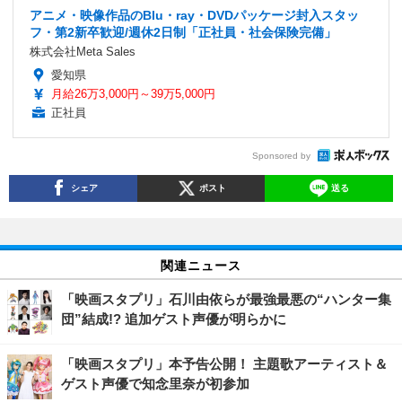
アニメ・映像作品のBlu・ray・DVDパッケージ封入スタッ
フ・第2新卒歓迎/週休2日制「正社員・社会保険完備」
株式会社Meta Sales
愛知県
月給26万3,000円～39万5,000円
正社員
Sponsored by
シェア
ポスト
送る
関連ニュース
「映画スタプリ」石川由依らが最強最悪の“ハンター集
団”結成!? 追加ゲスト声優が明らかに
「映画スタプリ」本予告公開！ 主題歌アーティスト＆
ゲスト声優で知念里奈が初参加