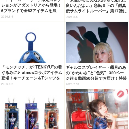
ションがアダストリアから登場！
良いんだよ…」急転直下の『鎧真
6ブランドで全62アイテムを展
伝サムライトルーパー』第17話に
開 店舗で購入するとオリジナル
感情の追いつかない視聴者が続
2026.8.4
2026.8.5
マグネットをプレゼント☆
出…【ネタバレあり反応まとめ】
「モンチッチ」が“TENKYU”の着
ギャルコスプレイヤー・霜月めあ
ぐるみに♪ atmosコラボアイテム
の“かわいさ”と“色気”─320ペー
登場！キーチェーン＆Tシャツを
ジ超＆動画50分超でお届け！特装
展開
合本版のデジタル写真集が登場
2026.8.6
2026.7.31