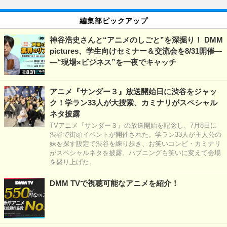
編集部ピックアップ
神谷浩史さんと“アニメのしごと”を深掘り！ DMM
pictures、学生向けセミナー＆交流会を8/31開催―
―“現場×ビジネス”を一夜でキャッチ
アニメ『サンダー３』放送開始日に渋谷をジャッ
ク！学ラン33人が大捜索、カミナリがスペシャル
ネタ披露
TVアニメ『サンダー３』の放送開始を記念し、7月8日に
渋谷で街頭イベントが開催された。学ラン33人が主人公の
妹を探す設定で渋谷を練り歩き、お笑いコンビ・カミナリ
がスペシャルネタを披露。ハプニングも笑いに変えて会場
を盛り上げた。
DMM TVで視聴可能なアニメを紹介！