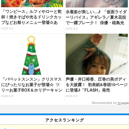
「ワンピース」ルフィやローと乾
水着姿が美しい…♪ 「仮面ライダ
杯！焼きそばや光るドリンクカッ
ーリバイス」アギレラ／夏木花役
プなどお祭りメニュー登場☆あ
で一躍ブレーク！ 俳優・椛島光
の“麦わら帽子”もグッズ化!? 【U
の2nd写真集が予約開始
2026.8.2
2026.8.6
SJ「ワンピース・プレミア・サマ
ー」が開幕】
「パペットスンスン」クリスマス
声優・井口裕香、圧巻の美ボディ
にぴったりなお菓子が登場☆ ツ
を大披露！ 初表紙&巻頭10ページ
リーお菓子BOX＆ホリデーキャン
に登場♪「FLASH」発売
ディ
2026.8.6
2026.8.5
Recommended by
アクセスランキング