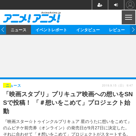
CL
ム
ニュース
イベントレポート
インタビュー
レビュー
ニュース
アニメ
映画/ドラマ
イベントレポート
マンガ
ノベル
アニメ
映画
インタビュー
音楽
声優
ライブ
舞台
スタッフ
声優
レビュー
2019.9.15（日） 9:47
ニュース
「映画スタプリ」プリキュア映画への想いをSN
ゲーム
グッズ
海外イベント
ビジネス
俳優・タレント
アーティスト
アニメ
実写
動画
Sで投稿！ 「＃想いをこめて」プロジェクト始
イベント
海外
ビジネス
書評
イベント
アニメ
映画/ドラマ
連載・コラム
動
ゲーム
座談会
アニメ！アニメ！TV
ABEMA Cafe
『映画スター☆トゥインクルプリキュア 星のうたに想いをこめて』
のムビチケ前売券（オンライン）の発売日が9月27日に決定した。
それに合わせて「＃想いをこめて」プロジェクトがスタートする。