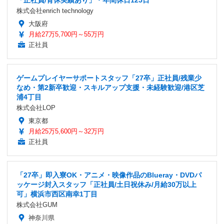
「正社員/育休実績あり」・年間休日125日
株式会社enrich technology
大阪府
月給27万5,700円～55万円
正社員
ゲームプレイヤーサポートスタッフ「27卒」正社員/残業少
なめ・第2新卒歓迎・スキルアップ支援・未経験歓迎/港区芝
浦4丁目
株式会社LOP
東京都
月給25万5,600円～32万円
正社員
「27卒」即入寮OK・アニメ・映像作品のBlueray・DVDパ
ッケージ封入スタッフ「正社員/土日祝休み/月給30万以上
可」横浜市西区南幸1丁目
株式会社GUM
神奈川県