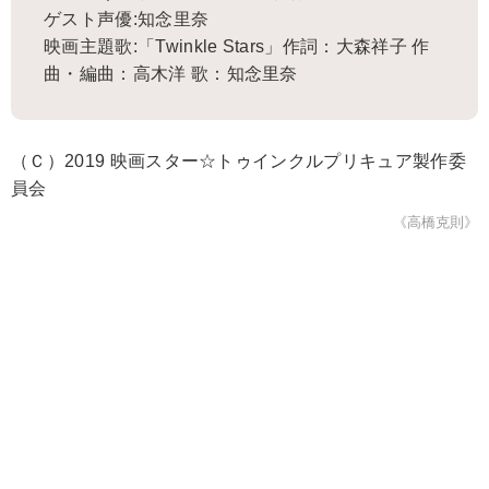
ゲスト声優:知念里奈
映画主題歌:「Twinkle Stars」作詞：大森祥子 作
曲・編曲：高木洋 歌：知念里奈
（Ｃ）2019 映画スター☆トゥインクルプリキュア製作委
員会
《高橋克則》