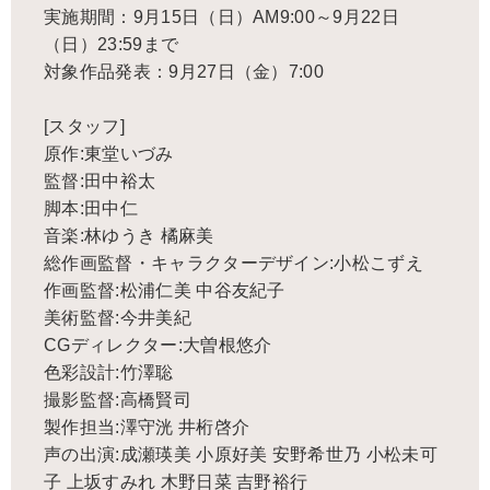
実施期間：9月15日（日）AM9:00～9月22日
（日）23:59まで
対象作品発表：9月27日（金）7:00
[スタッフ]
原作:東堂いづみ
監督:田中裕太
脚本:田中仁
音楽:林ゆうき 橘麻美
総作画監督・キャラクターデザイン:小松こずえ
作画監督:松浦仁美 中谷友紀子
美術監督:今井美紀
CGディレクター:大曽根悠介
色彩設計:竹澤聡
撮影監督:高橋賢司
製作担当:澤守洸 井桁啓介
声の出演:成瀬瑛美 小原好美 安野希世乃 小松未可
子 上坂すみれ 木野日菜 吉野裕行