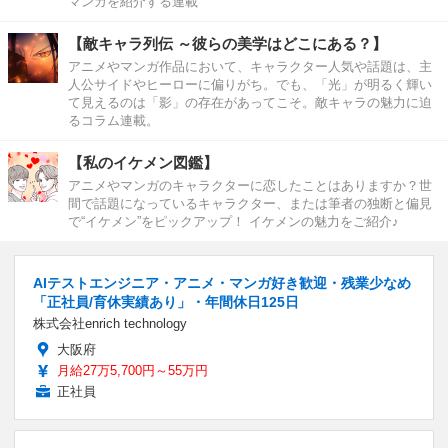
マンガを紹介する連載
【敵キャラ列伝 ～彼らの美学はどこにある？】
アニメやマンガ作品において、キャラクター人気や話題は、主
人公サイドやヒーローに偏りがち。でも、「光」が明るく輝い
て見えるのは「影」の存在があってこそ。敵キャラの魅力に迫
るコラム連載。
【私のイケメン図鑑】
アニメやマンガのキャラクターに恋したことはありますか？世
間で話題になっているキャラクター、または筆者の独断と偏見
で“イケメン”をピックアップ！ イケメンの魅力をご紹介♪
AIテストエンジニア・アニメ・マンガ好き歓迎・残業少なめ
「正社員/育休実績あり」・年間休日125日
株式会社enrich technology
大阪府
月給27万5,700円～55万円
正社員