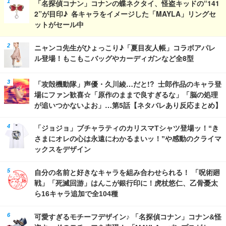
「名探偵コナン」コナンの蝶ネクタイ、怪盗キッドの“141
2”が目印♪ 各キャラをイメージした「MAYLA」リングセ
ットがセール中
ニャンコ先生がひょっこり♪「夏目友人帳」コラボアパレ
ル登場！もこもこバッグやカーディガンなど全8型
「攻殻機動隊」声優・久川綾…だと!? 士郎作品のキャラ登
場にファン歓喜☆「原作のままで良すぎるな」「脳の処理
が追いつかないよお」…第5話【ネタバレあり反応まとめ】
「ジョジョ」ブチャラティのカリスマTシャツ登場ッ！“き
さまにオレの心は永遠にわかるまいッ！”や感動のクライマ
ックスをデザイン
自分の名前と好きなキャラを組み合わせられる！ 「呪術廻
戦」「死滅回游」はんこが銀行印に！虎杖悠仁、乙骨憂太
ら16キャラ追加で全104種
可愛すぎるモチーフデザイン♪ 「名探偵コナン」コナン&怪