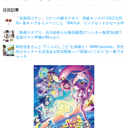
注目記事
「名探偵コナン」コナンの蝶ネクタイ、怪盗キッドの“1412”が目
印♪ 各キャラをイメージした「MAYLA」リングセットがセール中
「映画スタプリ」石川由依らが最強最悪の“ハンター集団”結成!?
追加ゲスト声優が明らかに
神谷浩史さんと“アニメのしごと”を深掘り！ DMM pictures、学生
向けセミナー＆交流会を8/31開催――“現場×ビジネス”を一夜でキ
ャッチ