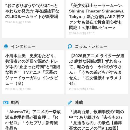
“おにぎりぼうや”がぷにっと
「美少女戦士セーラームーン-
やわらか発光☆ 存在感抜群な
Shining Theater Shinagawa
のLEDルームライトが新登場
Tokyo-」新たな敵はAI!? 神フ
ァンサも健在で舞台初心者も
2026.8.7(金) 11:50
悶絶！＜第2期レビュー＞
2026.8.6(木) 17:15
インタビュー
コラム・レビュー
小清水亜美 史実をたどり、
【2026夏アニメ ライターが選
共演者との芝居で深めたドレ
ぶ 絶妙な関係3選】ずれ合っ
ゲネの“止まった時間”と“繊細
て、噛み合う「令和のダラさ
な強さ” TVアニメ「天幕の
ん」「うちの弟どもがすみま
ジャードゥーガル」インタビ
せん」「乙女怪獣キャラメリ
ュー（８）
ゼ」
2026.8.3(月) 18:00
2026.8.6(木) 17:50
動画
連載
「AbemaTV」アニメの一挙放
「淡島百景」歌劇学校の“箱の
送＆劇場作品が目白押し 「R
中”であり続ける「去るもの」
e:ゼロ」「うたプリ」新海誠
「見送るもの」の景色【藤津
作品も
亮太のアニメの門V 132回】