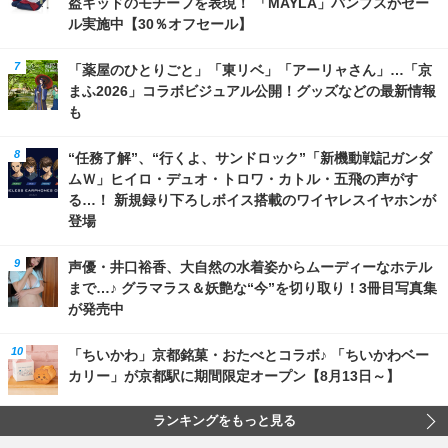
盗キッドのモチーフを表現！ 「MAYLA」パンプスがセー
ル実施中【30％オフセール】
「薬屋のひとりごと」「東リベ」「アーリャさん」…「京
まふ2026」コラボビジュアル公開！グッズなどの最新情報
も
“任務了解”、“行くよ、サンドロック”「新機動戦記ガンダ
ムＷ」ヒイロ・デュオ・トロワ・カトル・五飛の声がす
る…！ 新規録り下ろしボイス搭載のワイヤレスイヤホンが
登場
声優・井口裕香、大自然の水着姿からムーディーなホテル
まで…♪ グラマラス＆妖艶な“今”を切り取り！3冊目写真集
が発売中
「ちいかわ」京都銘菓・おたべとコラボ♪ 「ちいかわベー
カリー」が京都駅に期間限定オープン【8月13日～】
ランキングをもっと見る