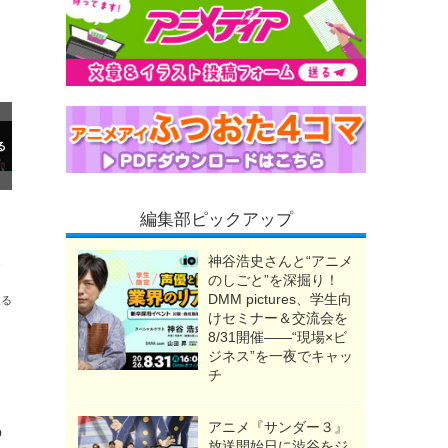
編集部ピックアップ
の鬼“おねむたん”も
神谷浩史さんと“アニメ
のしごと”を深掘り！
DMM pictures、学生向
送る
けセミナー＆交流会を
8/31開催――“現場×ビ
ジネス”を一夜でキャッ
チ
アニメ『サンダー３』
の
放送開始日に渋谷をジ