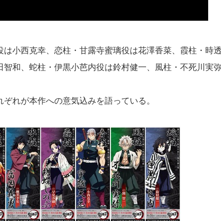
役は小西克幸、恋柱・甘露寺蜜璃役は花澤香菜、霞柱・時
田智和、蛇柱・伊黒小芭内役は鈴村健一、風柱・不死川実
れぞれが本作への意気込みを語っている。