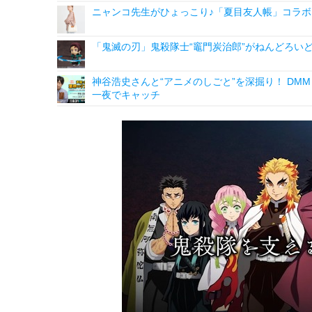
ニャンコ先生がひょっこり♪「夏目友人帳」コラボ
「鬼滅の刃」鬼殺隊士“竈門炭治郎”がねんどろいど
神谷浩史さんと“アニメのしごと”を深掘り！ DMM p
一夜でキャッチ