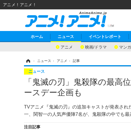
アニメ！アニメ！
ホーム
ニュース
イベントレポート
アニメ
映画/ドラマ
マン
ホーム
›
ニュース
›
アニメ
›
記事
ニュース
「鬼滅の刃」鬼殺隊の最高位“
ースデー企画も
TVアニメ『鬼滅の刃』の追加キャストが発表され
一、関智一の人気声優陣7名が、鬼殺隊の中でも最
注目記事