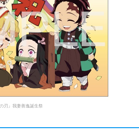
の刃』我妻善逸誕生祭