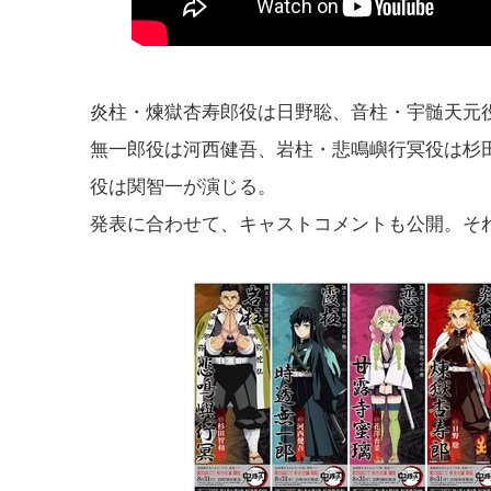
炎柱・煉獄杏寿郎役は日野聡、音柱・宇髄天元
無一郎役は河西健吾、岩柱・悲鳴嶼行冥役は杉
役は関智一が演じる。
発表に合わせて、キャストコメントも公開。そ