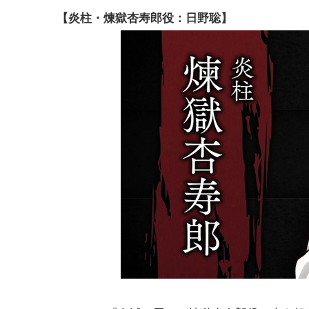
【炎柱・煉獄杏寿郎役：日野聡】