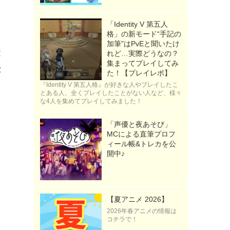
「Identity V 第五人
格」の新モード“手記の
加筆”はPvEと聞いたけ
透
れど…実際どうなの？
集まってプレイしてみ
弥
た！【プレイレポ】
『Identity V 第五人格』が好きな人やプレイしたこ
とある人、全くプレイしたことがない人など、様々
な4人を集めてプレイしてみました！
「声優と夜あそび」
MCによる直筆プロフ
ィール帳&トレカを公
開中♪
【夏アニメ 2026】
2026年春アニメの情報は
コチラで！