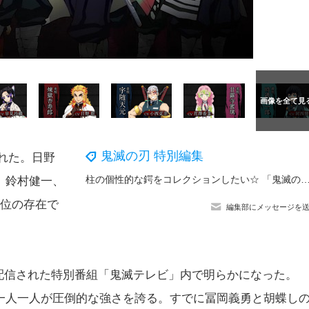
鬼滅の刃 特別編集
れた。日野
柱の個性的な鍔をコレクションしたい☆ 「鬼滅の刃」冨岡義勇ら柱の日輪刀の鍔がマスコットに！狛治ら人間時代の上弦
、鈴村健一、
高位の存在で
編集部にメッセージを
Vで配信された特別番組「鬼滅テレビ」内で明らかになった。
一人一人が圧倒的な強さを誇る。すでに冨岡義勇と胡蝶し