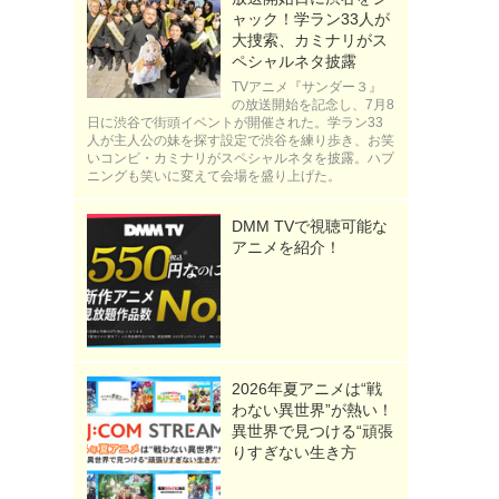
ャック！学ラン33人が
大捜索、カミナリがス
ペシャルネタ披露
TVアニメ『サンダー３』
の放送開始を記念し、7月8
日に渋谷で街頭イベントが開催された。学ラン33
人が主人公の妹を探す設定で渋谷を練り歩き、お笑
いコンビ・カミナリがスペシャルネタを披露。ハプ
ニングも笑いに変えて会場を盛り上げた。
DMM TVで視聴可能な
アニメを紹介！
2026年夏アニメは“戦
わない異世界”が熱い！
異世界で見つける“頑張
りすぎない生き方