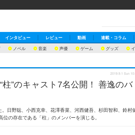
インタビュー
レビュー
動画
連載・コラム
ガ
ノベル
音楽
声優
ゲーム
グッズ
2019.9.1 Sun 10
柱”のキャスト7名公開！ 善逸のバ
た。日野聡、小西克幸、花澤香菜、河西健吾、杉田智和、鈴村
高位の存在である「柱」のメンバーを演じる。