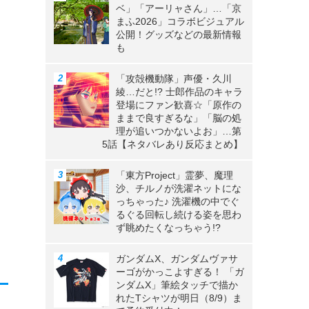
ベ」「アーリャさん」…「京
まふ2026」コラボビジュアル
公開！グッズなどの最新情報
も
「攻殻機動隊」声優・久川
綾…だと!? 士郎作品のキャラ
登場にファン歓喜☆「原作の
ままで良すぎるな」「脳の処
理が追いつかないよお」…第
5話【ネタバレあり反応まとめ】
「東方Project」霊夢、魔理
沙、チルノが洗濯ネットにな
っちゃった♪ 洗濯機の中でぐ
るぐる回転し続ける姿を思わ
ず眺めたくなっちゃう!?
ガンダムX、ガンダムヴァサ
ーゴがかっこよすぎる！ 「ガ
ンダムX」筆絵タッチで描か
れたTシャツが明日（8/9）ま