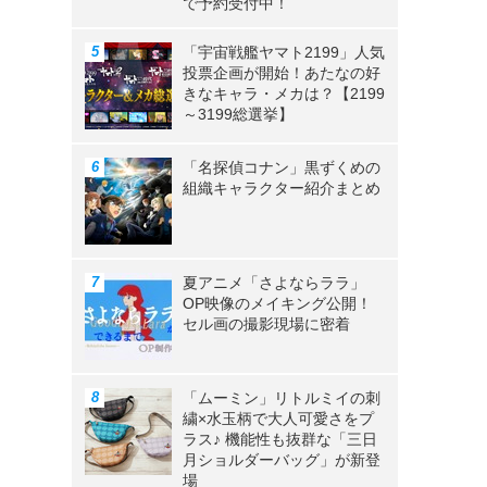
で予約受付中！
「宇宙戦艦ヤマト2199」人気
投票企画が開始！あたなの好
きなキャラ・メカは？【2199
～3199総選挙】
「名探偵コナン」黒ずくめの
組織キャラクター紹介まとめ
夏アニメ「さよならララ」
OP映像のメイキング公開！
セル画の撮影現場に密着
「ムーミン」リトルミイの刺
繍×水玉柄で大人可愛さをプ
ラス♪ 機能性も抜群な「三日
月ショルダーバッグ」が新登
場