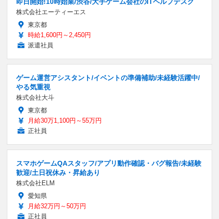
即日開始!10時始業/渋谷/大手ゲーム会社のITヘルプデスク
株式会社エーティーエス
東京都
時給1,600円～2,450円
派遣社員
ゲーム運営アシスタント/イベントの準備補助/未経験活躍中/
やる気重視
株式会社大斗
東京都
月給30万1,100円～55万円
正社員
スマホゲームQAスタッフ/アプリ動作確認・バグ報告/未経験
歓迎/土日祝休み・昇給あり
株式会社ELM
愛知県
月給32万円～50万円
正社員