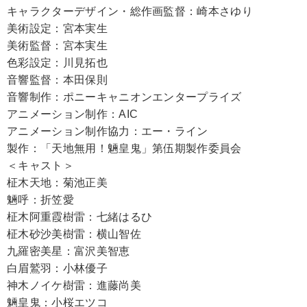
キャラクターデザイン・総作画監督：崎本さゆり
美術設定：宮本実生
美術監督：宮本実生
色彩設定：川見拓也
音響監督：本田保則
音響制作：ポニーキャニオンエンタープライズ
アニメーション制作：AIC
アニメーション制作協力：エー・ライン
製作：「天地無用！魎皇鬼」第伍期製作委員会
＜キャスト＞
柾木天地：菊池正美
魎呼：折笠愛
柾木阿重霞樹雷：七緒はるひ
柾木砂沙美樹雷：横山智佐
九羅密美星：富沢美智恵
白眉鷲羽：小林優子
神木ノイケ樹雷：進藤尚美
魎皇鬼：小桜エツコ