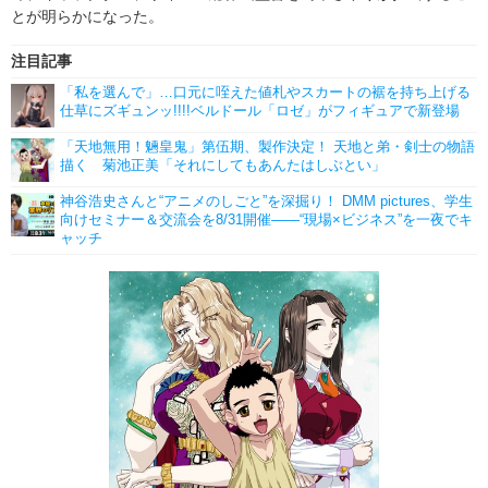
とが明らかになった。
注目記事
「私を選んで」…口元に咥えた値札やスカートの裾を持ち上げる
仕草にズギュンッ!!!!ベルドール「ロゼ」がフィギュアで新登場
「天地無用！魎皇鬼」第伍期、製作決定！ 天地と弟・剣士の物語
描く 菊池正美「それにしてもあんたはしぶとい」
神谷浩史さんと“アニメのしごと”を深掘り！ DMM pictures、学生
向けセミナー＆交流会を8/31開催――“現場×ビジネス”を一夜でキ
ャッチ