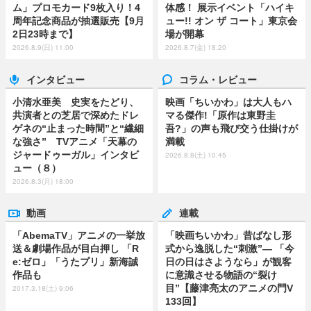
ム」プロモカード9枚入り！4
体感！ 展示イベント「ハイキ
周年記念商品が抽選販売【9月
ュー!! オン ザ コート」東京会
2日23時まで】
場が開幕
2026.8.9(日) 11:00
2026.8.7(金) 18:20
インタビュー
コラム・レビュー
小清水亜美 史実をたどり、
映画「ちいかわ」は大人もハ
共演者との芝居で深めたドレ
マる傑作!「原作は東野圭
ゲネの“止まった時間”と“繊細
吾?」の声も飛び交う仕掛けが
な強さ” TVアニメ「天幕の
満載
ジャードゥーガル」インタビ
2026.8.8(土) 10:45
ュー（８）
2026.8.3(月) 18:00
動画
連載
「AbemaTV」アニメの一挙放
「映画ちいかわ」昔ばなし形
送＆劇場作品が目白押し 「R
式から逸脱した“刺激”― 「今
e:ゼロ」「うたプリ」新海誠
日の日はさようなら」が観客
作品も
に意識させる物語の“裂け
目”【藤津亮太のアニメの門V
2017.3.18(土) 9:06
133回】