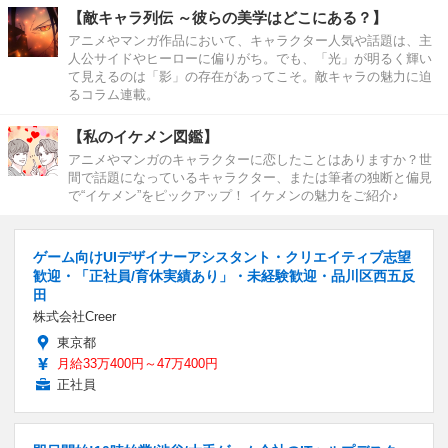
【敵キャラ列伝 ～彼らの美学はどこにある？】
アニメやマンガ作品において、キャラクター人気や話題は、主
人公サイドやヒーローに偏りがち。でも、「光」が明るく輝い
て見えるのは「影」の存在があってこそ。敵キャラの魅力に迫
るコラム連載。
【私のイケメン図鑑】
アニメやマンガのキャラクターに恋したことはありますか？世
間で話題になっているキャラクター、または筆者の独断と偏見
で“イケメン”をピックアップ！ イケメンの魅力をご紹介♪
ゲーム向けUIデザイナーアシスタント・クリエイティブ志望
歓迎・「正社員/育休実績あり」・未経験歓迎・品川区西五反
田
株式会社Creer
東京都
月給33万400円～47万400円
正社員