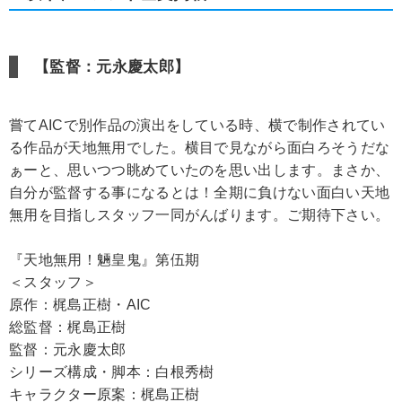
【監督：元永慶太郎】
嘗てAICで別作品の演出をしている時、横で制作されてい
る作品が天地無用でした。横目で見ながら面白ろそうだな
ぁーと、思いつつ眺めていたのを思い出します。まさか、
自分が監督する事になるとは！全期に負けない面白い天地
無用を目指しスタッフ一同がんばります。ご期待下さい。
『天地無用！魎皇鬼』第伍期
＜スタッフ＞
原作：梶島正樹・AIC
総監督：梶島正樹
監督：元永慶太郎
シリーズ構成・脚本：白根秀樹
キャラクター原案：梶島正樹