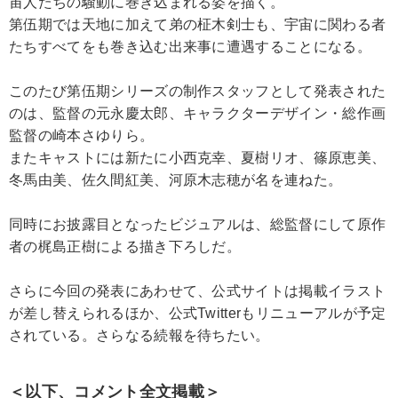
宙人たちの騒動に巻き込まれる姿を描く。
第伍期では天地に加えて弟の柾木剣士も、宇宙に関わる者
たちすべてをも巻き込む出来事に遭遇することになる。
このたび第伍期シリーズの制作スタッフとして発表された
のは、監督の元永慶太郎、キャラクターデザイン・総作画
監督の崎本さゆりら。
またキャストには新たに小西克幸、夏樹リオ、篠原恵美、
冬馬由美、佐久間紅美、河原木志穂が名を連ねた。
同時にお披露目となったビジュアルは、総監督にして原作
者の梶島正樹による描き下ろしだ。
さらに今回の発表にあわせて、公式サイトは掲載イラスト
が差し替えられるほか、公式Twitterもリニューアルが予定
されている。さらなる続報を待ちたい。
＜以下、コメント全文掲載＞