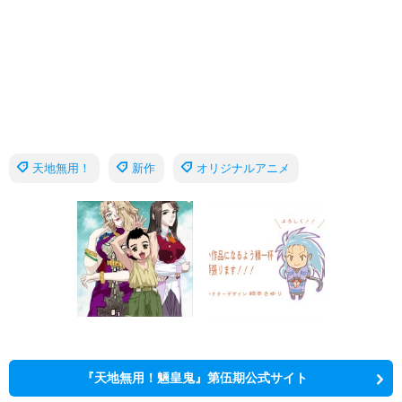
天地無用！
新作
オリジナルアニメ
『天地無用！魎皇鬼』第伍期公式サイト