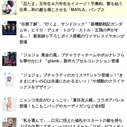
「忍たま」五年生＆六年生をイメージ！手裏剣、髪を結う
仕草…和の趣を感じさせる「MAYLA」パンプス
“任務了解”、“行くよ、サンドロック”「新機動戦記ガンダ
ムＷ」ヒイロ・デュオ・トロワ・カトル・五飛の声がす
る…！ 新規録り下ろしボイス搭載のワイヤレスイヤホンが
登場
「ジョジョ 黄金の風」ブチャラティチームやポルナレフら
を華やかに♪ 「glamb」新作カプセルコレクション登場
「ジョジョ」ブチャラティのカリスマTシャツ登場ッ！“き
さまにオレの心は永遠にわかるまいッ！”や感動のクライマ
ックスをデザイン
ニャンコ先生がひょっこり♪「夏目友人帳」コラボアパレル
登場！もこもこバッグやカーディガンなど全8型
「私を選んで」…口元に咥えた値札やスカートの裾を持ち
上げる仕草にズギュンッ!!!!ベルドール「ロゼ」がフィギュ