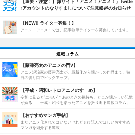
【重要・注意！】弊サイト「アニメ！アニメ！」Twitte
rアカウントのなりすましについて注意喚起のお知らせ
【NEW!! ライター募集！】
アニメ！アニメ！では、記事執筆ライターを募集しています。
連載コラム
【藤津亮太のアニメの門V】
アニメ評論家の藤津亮太が、最新作から懐かしの作品まで、独
自の切り口でピックアップ。
【平成・昭和レトロアニメのすゝめ】
令和に見ると“エモい”？あのときの気持ち、どこか懐かしい記憶
が蘇る――平成・昭和を彩ったアニメを振り返る連載コラム。
【おすすめマンガ手帖】
まだアニメ化されてはいないけれどぜひ読んでほしいおすすめ
マンガを紹介する連載