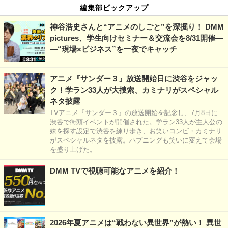
編集部ピックアップ
神谷浩史さんと“アニメのしごと”を深掘り！ DMM
pictures、学生向けセミナー＆交流会を8/31開催―
―“現場×ビジネス”を一夜でキャッチ
アニメ『サンダー３』放送開始日に渋谷をジャッ
ク！学ラン33人が大捜索、カミナリがスペシャル
ネタ披露
TVアニメ『サンダー３』の放送開始を記念し、7月8日に
渋谷で街頭イベントが開催された。学ラン33人が主人公の
妹を探す設定で渋谷を練り歩き、お笑いコンビ・カミナリ
がスペシャルネタを披露。ハプニングも笑いに変えて会場
を盛り上げた。
DMM TVで視聴可能なアニメを紹介！
2026年夏アニメは“戦わない異世界”が熱い！ 異世