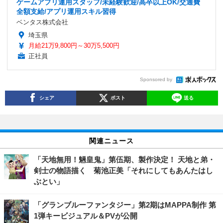
ゲームアプリ運用スタッフ/未経験歓迎/高卒以上OK/交通費
全額支給/アプリ運用スキル習得
ベンタス株式会社
埼玉県
月給21万9,800円～30万5,500円
正社員
Sponsored by
シェア
ポスト
送る
関連ニュース
「天地無用！魎皇鬼」第伍期、製作決定！ 天地と弟・
剣士の物語描く 菊池正美「それにしてもあんたはし
ぶとい」
「グランブルーファンタジー」第2期はMAPPA制作 第
1弾キービジュアル＆PVが公開