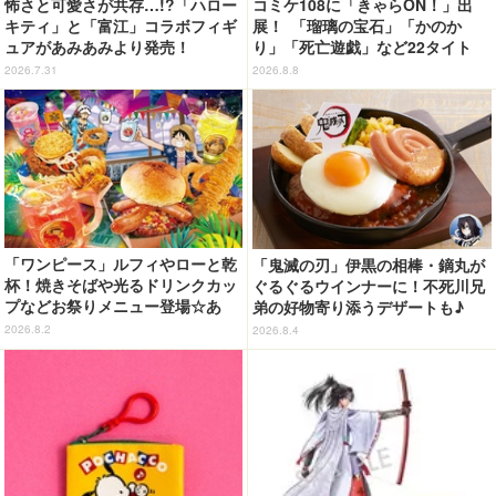
怖さと可愛さが共存…!?「ハロー
コミケ108に「きゃらON！」出
キティ」と「富江」コラボフィギ
展！ 「瑠璃の宝石」「かのか
ュアがあみあみより発売！
り」「死亡遊戯」など22タイト
ル・350種以上のグッズ販売
2026.7.31
2026.8.8
「ワンピース」ルフィやローと乾
「鬼滅の刃」伊黒の相棒・鏑丸が
杯！焼きそばや光るドリンクカッ
ぐるぐるウインナーに！不死川兄
プなどお祭りメニュー登場☆あ
弟の好物寄り添うデザートも♪
の“麦わら帽子”もグッズ化!? 【U
「ジョイフル」コラボ第3弾・第4
2026.8.2
2026.8.4
SJ「ワンピース・プレミア・サマ
弾決定【8月18日～】
ー」が開幕】