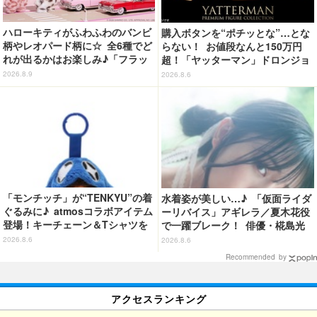
ハローキティがふわふわのバンビ
購入ボタンを“ポチッとな”…とな
柄やレオパード柄に☆ 全6種でど
らない！ お値段なんと150万円
れが出るかはお楽しみ♪「フラッ
超！「ヤッターマン」ドロンジョ
フィーハローキティチャーム」第
様が黄金の輝きをまといミニフィ
2026.8.9
2026.8.6
2弾登場【8月20日～】
ギュア化 ヤッターワン&おだてブ
タも
「モンチッチ」が“TENKYU”の着
水着姿が美しい…♪ 「仮面ライダ
ぐるみに♪ atmosコラボアイテム
ーリバイス」アギレラ／夏木花役
登場！キーチェーン＆Tシャツを
で一躍ブレーク！ 俳優・椛島光
展開
の2nd写真集が予約開始
2026.8.6
2026.8.6
Recommended by
アクセスランキング