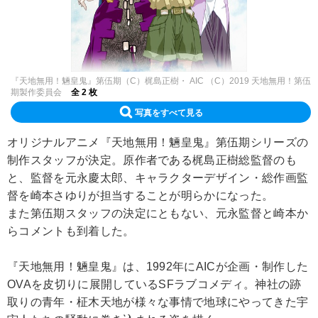
『天地無用！魎皇鬼』第伍期（C）梶島正樹・ AIC （C）2019 天地無用！第伍
期製作委員会
全 2 枚
写真をすべて見る
オリジナルアニメ『天地無用！魎皇鬼』第伍期シリーズの
制作スタッフが決定。原作者である梶島正樹総監督のも
と、監督を元永慶太郎、キャラクターデザイン・総作画監
督を崎本さゆりが担当することが明らかになった。
また第伍期スタッフの決定にともない、元永監督と崎本か
らコメントも到着した。
『天地無用！魎皇鬼』は、1992年にAICが企画・制作した
OVAを皮切りに展開しているSFラブコメディ。神社の跡
取りの青年・柾木天地が様々な事情で地球にやってきた宇