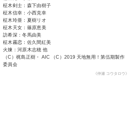
柾木剣士：森下由樹子
柾木信幸：小西克幸
柾木玲亜：夏樹リオ
柾木天女：篠原恵美
訪希深：冬馬由美
柾木霧恋：佐久間紅美
火煉：河原木志穂 他
（C）梶島正樹・ AIC （C）2019 天地無用！第伍期製作
委員会
《仲瀬 コウタロウ》