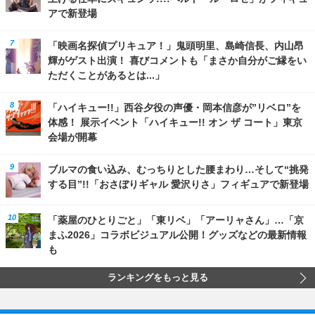
アで新登場
「映画名探偵プリキュア！」鬼頭明里、島崎信長、内山昂
輝がゲスト出演！ 喜びコメントも「まさか自分がご縁をい
ただくことがあるとは...」
「ハイキュー!!」西谷夕役の声優・岡本信彦が”リベロ”を
体感！ 展示イベント「ハイキュー!! オン ザ コート」東京
会場が開幕
ブルマの食い込み、むっちりとした腰まわり…そして“挑発
する目”!!「おさぼりギャル 愛沢りさ」フィギュアで新登場
「薬屋のひとりごと」「東リベ」「アーリャさん」…「京
まふ2026」コラボビジュアル公開！グッズなどの最新情報
も
ランキングをもっと見る