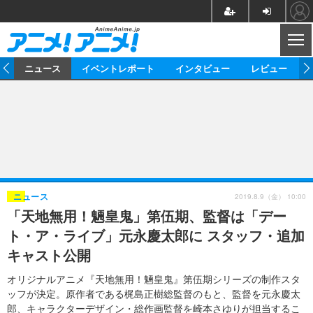
CL
ム
ニュース
イベントレポート
インタビュー
レビュー
ニュース
アニメ
映画/ドラマ
イベントレポート
マンガ
ノベル
アニメ
映画
インタビュー
音楽
声優
ライブ
舞台
スタッフ
声優
レビュー
2019.8.9（金） 10:00
ニュース
「天地無用！魎皇鬼」第伍期、監督は「デー
ゲーム
グッズ
海外イベント
ビジネス
俳優・タレント
アーティスト
アニメ
実写
動画
ト・ア・ライブ」元永慶太郎に スタッフ・追加
イベント
海外
ビジネス
書評
イベント
アニメ
映画/ドラマ
連載・コラム
キャスト公開
ゲーム
座談会
アニメ！アニメ！TV
ABEMA Cafe
オリジナルアニメ『天地無用！魎皇鬼』第伍期シリーズの制作スタ
ッフが決定。原作者である梶島正樹総監督のもと、監督を元永慶太
郎、キャラクターデザイン・総作画監督を崎本さゆりが担当するこ