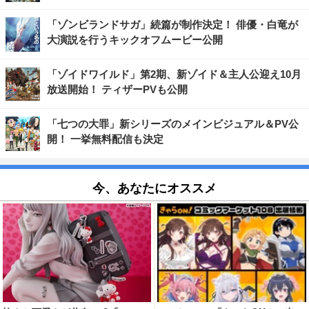
「ゾンビランドサガ」続篇が制作決定！ 俳優・白竜が
大演説を行うキックオフムービー公開
「ゾイドワイルド」第2期、新ゾイド＆主人公迎え10月
放送開始！ ティザーPVも公開
「七つの大罪」新シリーズのメインビジュアル＆PV公
開！ 一挙無料配信も決定
今、あなたにオススメ