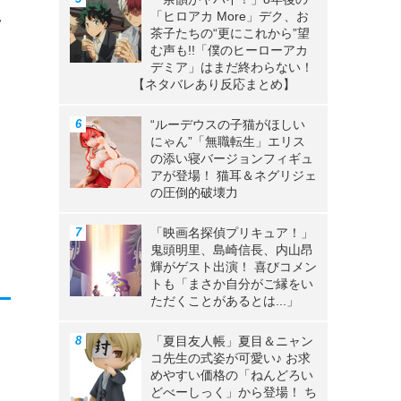
「ヒロアカ More」デク、お
い
茶子たちの“更にこれから”望
む声も!!「僕のヒーローアカ
デミア」はまだ終わらない！
【ネタバレあり反応まとめ】
“ルーデウスの子猫がほしい
。
にゃん”「無職転生」エリス
の添い寝バージョンフィギュ
アが登場！ 猫耳＆ネグリジェ
の圧倒的破壊力
「映画名探偵プリキュア！」
鬼頭明里、島崎信長、内山昂
輝がゲスト出演！ 喜びコメン
トも「まさか自分がご縁をい
ただくことがあるとは...」
「夏目友人帳」夏目＆ニャン
コ先生の式姿が可愛い♪ お求
めやすい価格の「ねんどろい
どべーしっく」から登場！ ち