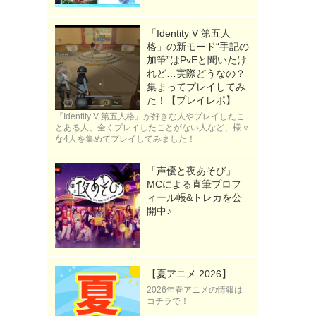
「Identity V 第五人
格」の新モード“手記の
加筆”はPvEと聞いたけ
れど…実際どうなの？
集まってプレイしてみ
た！【プレイレポ】
『Identity V 第五人格』が好きな人やプレイしたこ
とある人、全くプレイしたことがない人など、様々
な4人を集めてプレイしてみました！
「声優と夜あそび」
MCによる直筆プロフ
ィール帳&トレカを公
開中♪
【夏アニメ 2026】
2026年春アニメの情報は
コチラで！