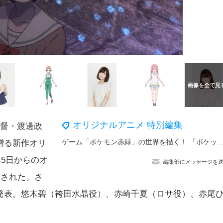
オリジナルアニメ 特別編集
監督・渡邊政
ゲーム「ポケモン赤緑」の世界を描く！ 「ポケットモンスター ジ・オリジン」日曜アニメ劇場
贈る新作オリ
月5日からのオ
編集部にメッセージを
開された。さ
発表。悠木碧（袴田水晶役）、赤崎千夏（ロサ役）、赤尾