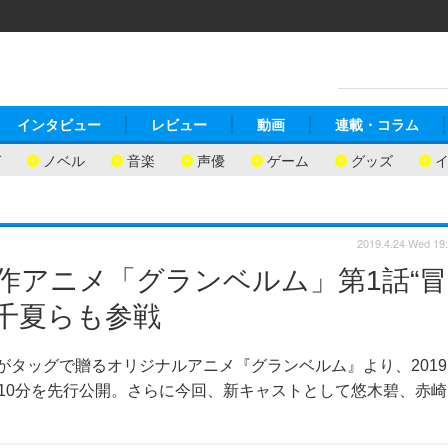
インタビュー
レビュー
動画
連載・コラム
ガ
ノベル
音楽
声優
ゲーム
グッズ
2019.4.24 Wed 19
新作アニメ「グランベルム」第1話“冒
崎千夏らも参戦
がタッグで贈るオリジナルアニメ『グランベルム』より、2019
頭10分を先行公開。さらに今回、新キャストとして悠木碧、赤崎