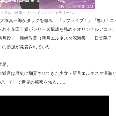
ジュアル【画像クリックでフォトギャラリーへ】
と大塚真一郎がタッグを組み、『ラブライブ！』『響け！ユ
られる花田十輝がシリーズ構成を務めるオリジナルアニメ
満月役）、種崎敦美（新月エルネスタ深海役）、日笠陽子
）の参加が発表されていた。
世界。
向満月は歴史に翻弄されてきた少女・新月エルネスタ深海
ス”、そして世界の秘密を知る……。