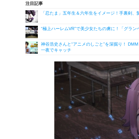
注目記事
「忍たま」五年生＆六年生をイメージ！手裏剣、髪
“極上ハーレムVR”で美少女たちの虜に！「グランベルム
神谷浩史さんと“アニメのしごと”を深掘り！ DMM p
一夜でキャッチ