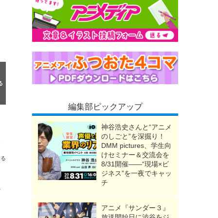
編集部ピックアップ
神谷浩史さんと“アニメ
のしごと”を深掘り！
で8月2日に放送
DMM pictures、学生向
けセミナー＆交流会を
送る
8/31開催――“現場×ビ
ジネス”を一夜でキャッ
チ
ひ
アニメ『サンダー３』
放送開始日に渋谷をジ