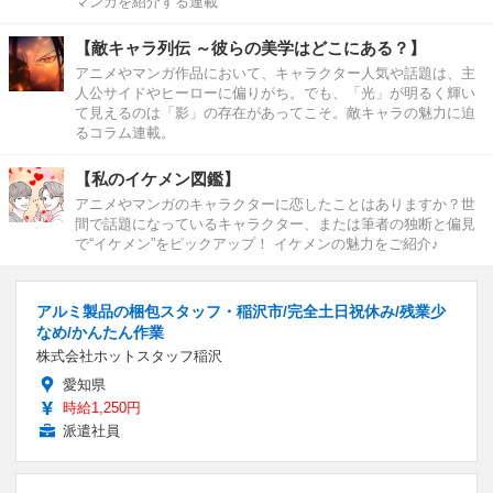
マンガを紹介する連載
【敵キャラ列伝 ～彼らの美学はどこにある？】
アニメやマンガ作品において、キャラクター人気や話題は、主
人公サイドやヒーローに偏りがち。でも、「光」が明るく輝い
て見えるのは「影」の存在があってこそ。敵キャラの魅力に迫
るコラム連載。
【私のイケメン図鑑】
アニメやマンガのキャラクターに恋したことはありますか？世
間で話題になっているキャラクター、または筆者の独断と偏見
で“イケメン”をピックアップ！ イケメンの魅力をご紹介♪
アルミ製品の梱包スタッフ・稲沢市/完全土日祝休み/残業少
なめ/かんたん作業
株式会社ホットスタッフ稲沢
愛知県
時給1,250円
派遣社員