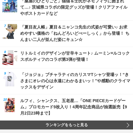
「薬屋のひとりごと」猫猫＆壬氏がネモフィラに囲まれ
て…♪ 茨城県コラボの限定グッズが登場！クリアファイル
やポストカードなど
「夏目友人帳」夏目＆ニャンコ先生の式姿が可愛い♪ お求
めやすい価格の「ねんどろいどべーしっく」から登場！ ち
んまい二人が並んだ姿にキュン☆
リトルミイのデザインが甘辛キュート♪ ムーミン×ルコック
スポルティフのコラボ第3弾が登場！
「ジョジョ」ブチャラティのカリスマTシャツ登場ッ！“き
さまにオレの心は永遠にわかるまいッ！”や感動のクライマ
ックスをデザイン
ルフィ、シャンクス、五老星…「ONE PIECEカードゲー
ム」プロモカード9枚入り！4周年記念商品が抽選販売【9
月2日23時まで】
ランキングをもっと見る