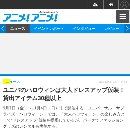
CL
ム
ニュース
イベントレポート
インタビュー
レビュー
ニュース
アニメ
映画/ドラマ
イベントレポート
マンガ
ノベル
アニメ
映画
インタビュー
音楽
声優
ライブ
舞台
スタッフ
声優
レビュー
2018.9.5（水） 9:45
ニュース
ユニバのハロウィンは大人ドレスアップ仮装！
ゲーム
グッズ
海外イベント
ビジネス
俳優・タレント
アーティスト
アニメ
実写
動画
貸出アイテム30種以上
イベント
海外
ビジネス
書評
イベント
アニメ
映画/ドラマ
連載・コラム
9月7日（金）～11月4日（日）まで開催する「ユニバーサル・サプ
ライズ・ハロウィーン」では、「大人ハロウィーン」の楽しみ方と
ゲーム
座談会
アニメ！アニメ！TV
ABEMA Cafe
して“ドレスアップ”仮装を提唱しているが、パークでファッション
グッズのレンタルも実施する。