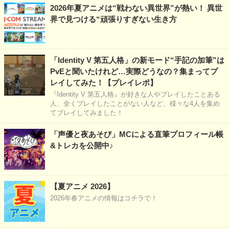
2026年夏アニメは“戦わない異世界”が熱い！ 異世
界で見つける“頑張りすぎない生き方
「Identity V 第五人格」の新モード“手記の加筆”は
PvEと聞いたけれど…実際どうなの？集まってプ
レイしてみた！【プレイレポ】
『Identity V 第五人格』が好きな人やプレイしたことある
人、全くプレイしたことがない人など、様々な4人を集め
てプレイしてみました！
「声優と夜あそび」MCによる直筆プロフィール帳
&トレカを公開中♪
【夏アニメ 2026】
2026年春アニメの情報はコチラで！