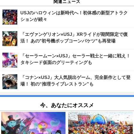
関連ニュース
USJのハロウィンは新時代へ！初体感の新型アトラク
ションが続々
「エヴァンゲリオン×USJ」XRライドが期間限定で復
活！ あの"初号機ポップコーンバケツ"も再登場
「セーラームーン×USJ」セーラー戦士と一緒に戦え！
タキシード仮面のグリーティングも
「コナン×USJ」大人気脱出ゲーム、完全新作として登
場！ 初の“推理ライブレストラン”も
今、あなたにオススメ