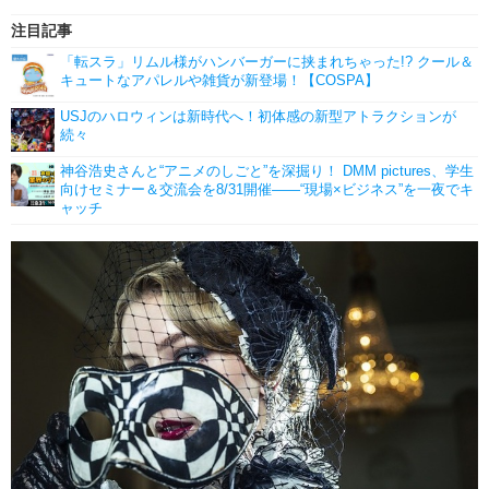
注目記事
「転スラ」リムル様がハンバーガーに挟まれちゃった!? クール＆
キュートなアパレルや雑貨が新登場！【COSPA】
USJのハロウィンは新時代へ！初体感の新型アトラクションが
続々
神谷浩史さんと“アニメのしごと”を深掘り！ DMM pictures、学生
向けセミナー＆交流会を8/31開催――“現場×ビジネス”を一夜でキ
ャッチ