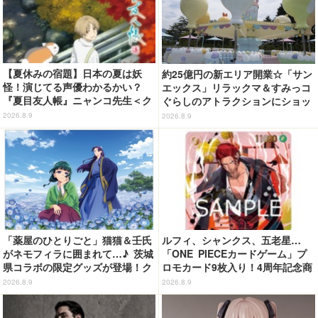
【夏休みの宿題】日本の夏は妖
約25億円の新エリア開業☆「サン
怪！演じてる声優わかるかい？
エックス」リラックマ＆すみっコ
『夏目友人帳』ニャンコ先生＜ク
ぐらしのアトラクションにショッ
イズ 第2回＞
プ、レストランも！「富士急ハイ
2026.8.9
2026.8.9
ランド」内【レポート】
「薬屋のひとりごと」猫猫＆壬氏
ルフィ、シャンクス、五老星…
がネモフィラに囲まれて…♪ 茨城
「ONE PIECEカードゲーム」プ
県コラボの限定グッズが登場！ク
ロモカード9枚入り！4周年記念商
リアファイルやポストカードなど
品が抽選販売【9月2日23時まで】
2026.8.9
2026.8.9