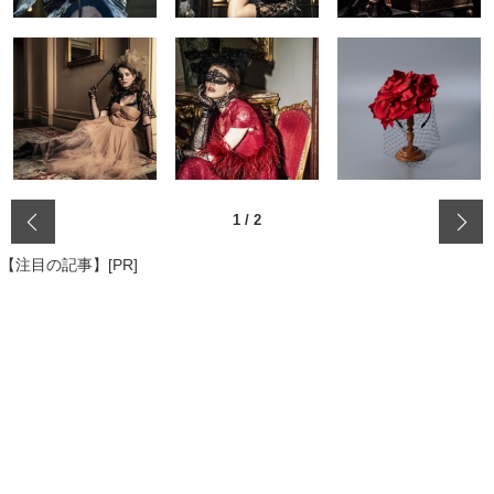
‹
1
/
2
【注目の記事】[PR]