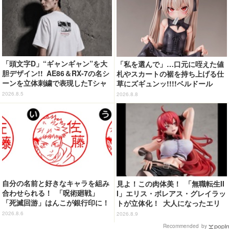
「頭文字D」“ギャンギャン”を大
「私を選んで」…口元に咥えた値
胆デザイン!! AE86＆RX-7の名シ
札やスカートの裾を持ち上げる仕
ーンを立体刺繍で表現したTシャ
草にズギュンッ!!!!ベルドール
ツ登場
「ロゼ」がフィギュアで新登場
2026.8.5
2026.8.8
自分の名前と好きなキャラを組み
見よ！この肉体美！ 「無職転生II
合わせられる！ 「呪術廻戦」
I」エリス・ボレアス・グレイラッ
「死滅回游」はんこが銀行印に！
トが立体化！ 大人になったエリ
虎杖悠仁、乙骨憂太ら16キャラ追
スの魅力を完全再現
2026.8.6
2026.8.9
加で全104種
Recommended by