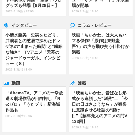
グッズも登場【8月28日～】
場が開幕
2026.8.10(月) 13:00
2026.8.7(金) 18:20
インタビュー
コラム・レビュー
小清水亜美 史実をたどり、
映画「ちいかわ」は大人もハ
共演者との芝居で深めたドレ
マる傑作!「原作は東野圭
ゲネの“止まった時間”と“繊細
吾?」の声も飛び交う仕掛けが
な強さ” TVアニメ「天幕の
満載
ジャードゥーガル」インタビ
2026.8.8(土) 10:45
ュー（８）
2026.8.3(月) 18:00
動画
連載
「AbemaTV」アニメの一挙放
「映画ちいかわ」昔ばなし形
送＆劇場作品が目白押し 「R
式から逸脱した“刺激”― 「今
e:ゼロ」「うたプリ」新海誠
日の日はさようなら」が観客
作品も
に意識させる物語の“裂け
目”【藤津亮太のアニメの門V
2017.3.18(土) 9:06
133回】
2026.8.7(金) 19:15