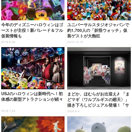
今年のディズニーハロウィンはゴ
ユニバーサルスタジオジャパンで
ーストが主役！新パレード＆フル
約1,700人の「妖怪ウォッチ」仮
仮装情報も
装ゲストが大熱狂
2018.6.26
2015.10.16
USJのハロウィンは新時代へ！初
まどか、ほむらがお出迎え♪ 「ま
体感の新型アトラクションが続々
どマギ〈ワルプルギスの廻天〉」
描き下ろしビジュアル登場！「サ
ンシャインシティプリンスホテ
2018.7.24
2026.8.4
ル」コラボ開催