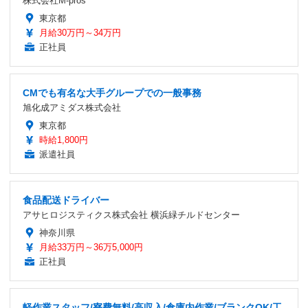
株式会社M-pros
東京都
月給30万円～34万円
正社員
CMでも有名な大手グループでの一般事務
旭化成アミダス株式会社
東京都
時給1,800円
派遣社員
食品配送ドライバー
アサヒロジスティクス株式会社 横浜緑チルドセンター
神奈川県
月給33万円～36万5,000円
正社員
軽作業スタッフ/寮費無料/高収入/倉庫内作業/ブランクOK/工