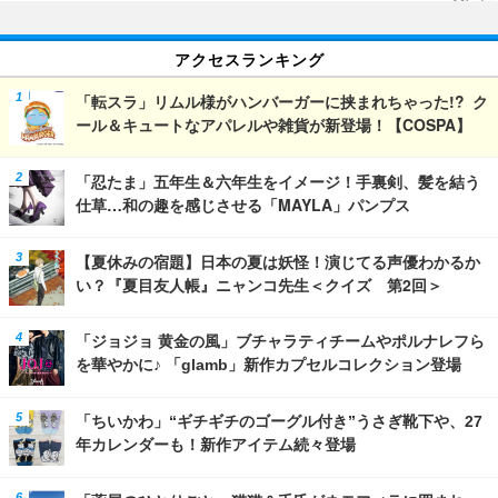
アクセスランキング
「転スラ」リムル様がハンバーガーに挟まれちゃった!? ク
ール＆キュートなアパレルや雑貨が新登場！【COSPA】
「忍たま」五年生＆六年生をイメージ！手裏剣、髪を結う
仕草…和の趣を感じさせる「MAYLA」パンプス
【夏休みの宿題】日本の夏は妖怪！演じてる声優わかるか
い？『夏目友人帳』ニャンコ先生＜クイズ 第2回＞
「ジョジョ 黄金の風」ブチャラティチームやポルナレフら
を華やかに♪ 「glamb」新作カプセルコレクション登場
「ちいかわ」“ギチギチのゴーグル付き”うさぎ靴下や、27
年カレンダーも！新作アイテム続々登場