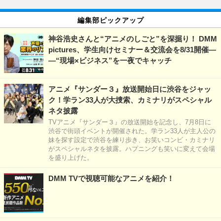
編集部ピックアップ
神谷浩史さんと“アニメのしごと”を深掘り！ DMM
pictures、学生向けセミナー＆交流会を8/31開催―
―“現場×ビジネス”を一夜でキャッチ
アニメ『サンダー３』放送開始日に渋谷をジャッ
ク！学ラン33人が大捜索、カミナリがスペシャル
ネタ披露
TVアニメ『サンダー３』の放送開始を記念し、7月8日に
渋谷で街頭イベントが開催された。学ラン33人が主人公の
妹を探す設定で渋谷を練り歩き、お笑いコンビ・カミナリ
がスペシャルネタを披露。ハプニングも笑いに変えて会場
を盛り上げた。
DMM TVで視聴可能なアニメを紹介！