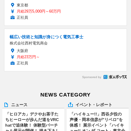
東京都
月給29万5,000円～60万円
正社員
幅広い技術と知識が身につく電気工事士
株式会社西村電気商会
大阪府
月給23万円～
正社員
Sponsored by
NEWS CATEGORY
ニュース
イベント・レポート
「ヒロアカ」デクやお茶子た
「ハイキュー!!」西谷夕役の
ちヒーローが歩んだ道をVRC
声優・岡本信彦が”リベロ”を
hatで追体験！ 体験型バーチ
体感！ 展示イベント「ハイキ
ャル展示が開催！ 描き下ろし
ュー!! オン ザ コート」東京会