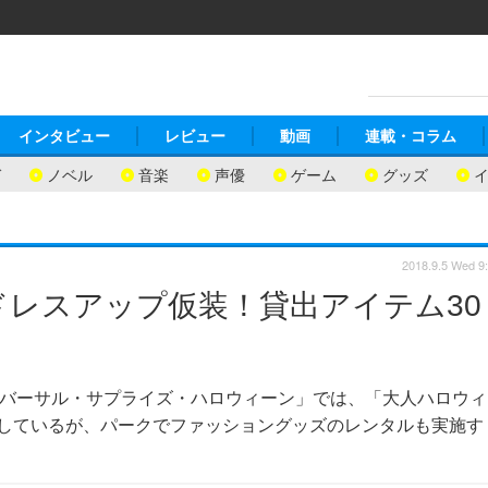
インタビュー
レビュー
動画
連載・コラム
ガ
ノベル
音楽
声優
ゲーム
グッズ
2018.9.5 Wed 9
レスアップ仮装！貸出アイテム30
ユニバーサル・サプライズ・ハロウィーン」では、「大人ハロウィ
唱しているが、パークでファッショングッズのレンタルも実施す