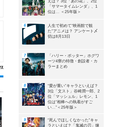
えば？ 3位「あの花」、2位
「サマータイムレンダ」、1
位は… ＜25年版＞
人生で初めて“映画館で観
た”アニメは？ アンケート〆
切は8月13日
「ハリー・ポッター」ホグワ
ーツ4寮の特徴・創設者・カ
ラーまとめ
“愛が重い”キャラといえば？
3位「文スト」谷崎潤一郎、2
位「マッシュル」レモン、1
位は“相棒への執着がすご
い…”＜25年版＞
“死んでほしくなかった”キャ
ラといえば？「鬼滅の刃」煉