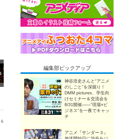
編集部ピックアップ
神谷浩史さんと“アニメ
のしごと”を深掘り！
DMM pictures、学生向
けセミナー＆交流会を
8/31開催――“現場×ビ
ド」LABUBUと初コラボのハロウィーンイベント開催！木村昴が声で出演のライブショーも
ジネス”を一夜でキャッ
チ
送る
アニメ『サンダー３』
放送開始日に渋谷をジ