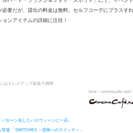
アルバート・ラウンジ＆フォト・スポット」にて、イベン
が必要だが、貸出の料金は無料。セルフコーデにプラスす
ションアイテムの詳細に注目！
ーンはドレスアップ仮装で満喫
《text：cinemacafe.net
「パターン化したハロウィーンに一石」
場 「SWITCHES ～恐怖へのスイッチ～」