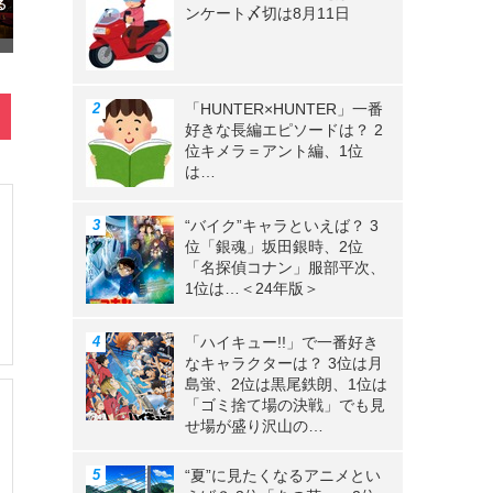
ンケート〆切は8月11日
「HUNTER×HUNTER」一番
好きな長編エピソードは？ 2
位キメラ＝アント編、1位
は…
“バイク”キャラといえば？ 3
位「銀魂」坂田銀時、2位
「名探偵コナン」服部平次、
1位は…＜24年版＞
「ハイキュー!!」で一番好き
なキャラクターは？ 3位は月
島蛍、2位は黒尾鉄朗、1位は
「ゴミ捨て場の決戦」でも見
せ場が盛り沢山の…
“夏”に見たくなるアニメとい