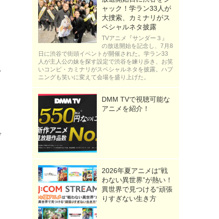
ャック！学ラン33人が
大捜索、カミナリがス
ペシャルネタ披露
TVアニメ『サンダー３』
の放送開始を記念し、7月8
る
日に渋谷で街頭イベントが開催された。学ラン33
人が主人公の妹を探す設定で渋谷を練り歩き、お笑
る
いコンビ・カミナリがスペシャルネタを披露。ハプ
ニングも笑いに変えて会場を盛り上げた。
DMM TVで視聴可能な
アニメを紹介！
デ
2026年夏アニメは“戦
わない異世界”が熱い！
異世界で見つける“頑張
りすぎない生き方