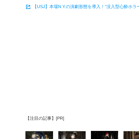
【USJ】本場N.Y.の演劇形態を導入！“没入型心酔
【注目の記事】[PR]