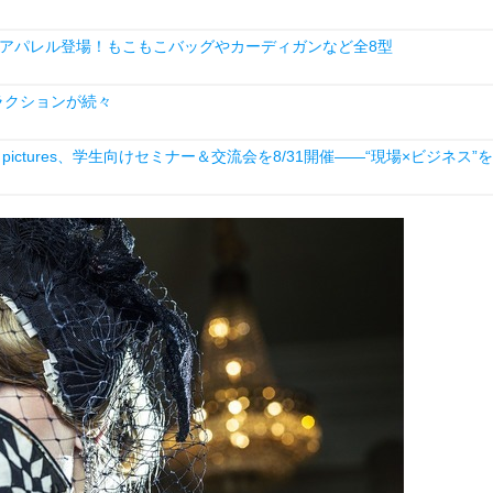
アパレル登場！もこもこバッグやカーディガンなど全8型
ラクションが続々
ictures、学生向けセミナー＆交流会を8/31開催――“現場×ビジネス”を