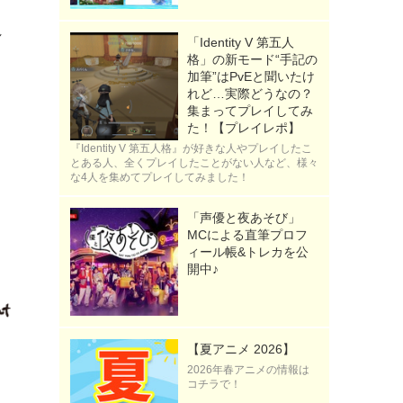
ト
れ
「Identity V 第五人
格」の新モード“手記の
加筆”はPvEと聞いたけ
れど…実際どうなの？
集まってプレイしてみ
た！【プレイレポ】
『Identity V 第五人格』が好きな人やプレイしたこ
とある人、全くプレイしたことがない人など、様々
な4人を集めてプレイしてみました！
「声優と夜あそび」
MCによる直筆プロフ
ィール帳&トレカを公
開中♪
》
【夏アニメ 2026】
2026年春アニメの情報は
コチラで！