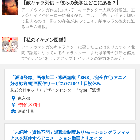
【敵キャラ列伝 ～彼らの美学はどこにある？】
アニメやマンガ作品において、キャラクター人気や話題は、主
人公サイドやヒーローに偏りがち。でも、「光」が明るく輝い
て見えるのは「影」の存在があってこそ。敵キャラの魅力に迫
るコラム連載。
【私のイケメン図鑑】
アニメやマンガのキャラクターに恋したことはありますか？世
間で話題になっているキャラクター、または筆者の独断と偏見
で“イケメン”をピックアップ！ イケメンの魅力をご紹介♪
「派遣登録」画像加工・動画編集「SNS」/完全在宅/アニメ
好き歓迎/動画配信サービス/97394/土日祝休み
株式会社キャリアデザインセンター「type IT派遣」
東京都
時給1,800円
派遣社員
「未経験・資格不問」退職金制度あり/モーショングラフィッ
クスを駆使するアニメーション動画クリエイター