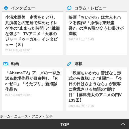
インタビュー
コラム・レビュー
小清水亜美 史実をたどり、
映画「ちいかわ」は大人もハ
共演者との芝居で深めたドレ
マる傑作!「原作は東野圭
ゲネの“止まった時間”と“繊細
吾?」の声も飛び交う仕掛けが
な強さ” TVアニメ「天幕の
満載
ジャードゥーガル」インタビ
2026.8.8(土) 10:45
ュー（８）
2026.8.3(月) 18:00
動画
連載
「AbemaTV」アニメの一挙放
「映画ちいかわ」昔ばなし形
送＆劇場作品が目白押し 「R
式から逸脱した“刺激”― 「今
e:ゼロ」「うたプリ」新海誠
日の日はさようなら」が観客
作品も
に意識させる物語の“裂け
目”【藤津亮太のアニメの門V
2017.3.18(土) 9:06
133回】
2026.8.7(金) 19:15
ホーム
›
ニュース
›
アニメ
›
記事
TOP