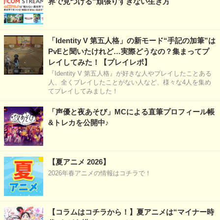
界で見つける“頑張りすぎない生き方
「Identity V 第五人格」の新モード“手記の加筆”は
PvEと聞いたけれど…実際どうなの？集まってプ
レイしてみた！【プレイレポ】
『Identity V 第五人格』が好きな人やプレイしたことある
人、全くプレイしたことがない人など、様々な4人を集め
てプレイしてみました！
「声優と夜あそび」MCによる直筆プロフィール帳
&トレカを公開中♪
【夏アニメ 2026】
2026年春アニメの情報はコチラで！
【コラムはコチラから！】夏アニメは“マイナー時