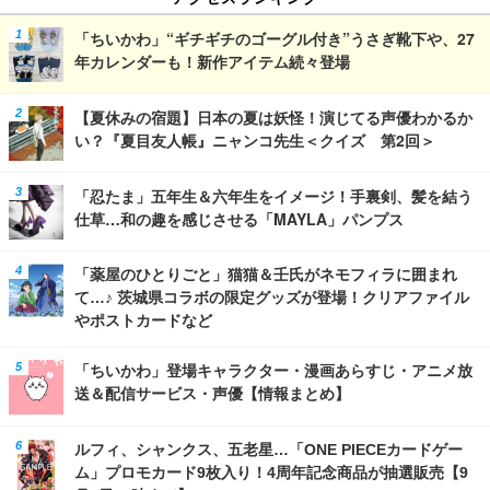
「ちいかわ」“ギチギチのゴーグル付き”うさぎ靴下や、27
年カレンダーも！新作アイテム続々登場
【夏休みの宿題】日本の夏は妖怪！演じてる声優わかるか
い？『夏目友人帳』ニャンコ先生＜クイズ 第2回＞
「忍たま」五年生＆六年生をイメージ！手裏剣、髪を結う
仕草…和の趣を感じさせる「MAYLA」パンプス
「薬屋のひとりごと」猫猫＆壬氏がネモフィラに囲まれ
て…♪ 茨城県コラボの限定グッズが登場！クリアファイル
やポストカードなど
「ちいかわ」登場キャラクター・漫画あらすじ・アニメ放
送＆配信サービス・声優【情報まとめ】
ルフィ、シャンクス、五老星…「ONE PIECEカードゲー
ム」プロモカード9枚入り！4周年記念商品が抽選販売【9