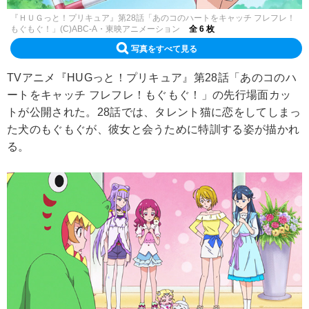
『ＨＵＧっと！プリキュア』第28話「あのコのハートをキャッチ フレフレ！
もぐもぐ！」(C)ABC-A・東映アニメーション
全 6 枚
写真をすべて見る
TVアニメ『HUGっと！プリキュア』第28話「あのコのハ
ートをキャッチ フレフレ！もぐもぐ！」の先行場面カッ
トが公開された。28話では、タレント猫に恋をしてしまっ
た犬のもぐもぐが、彼女と会うために特訓する姿が描かれ
る。