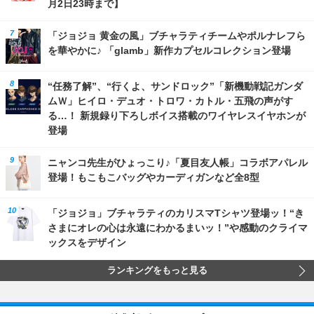
月2日23時まで】
「ジョジョ 黄金の風」ブチャラティチームやポルナレフら
を華やかに♪ 「glamb」新作カプセルコレクション登場
“任務了解”、“行くよ、サンドロック”「新機動戦記ガンダ
ムＷ」ヒイロ・デュオ・トロワ・カトル・五飛の声がす
る…！ 新規録り下ろしボイス搭載のワイヤレスイヤホンが
登場
ニャンコ先生がひょっこり♪「夏目友人帳」コラボアパレル
登場！もこもこバッグやカーディガンなど全8型
「ジョジョ」ブチャラティのカリスマTシャツ登場ッ！“き
さまにオレの心は永遠にわかるまいッ！”や感動のクライマ
ックスをデザイン
ランキングをもっと見る