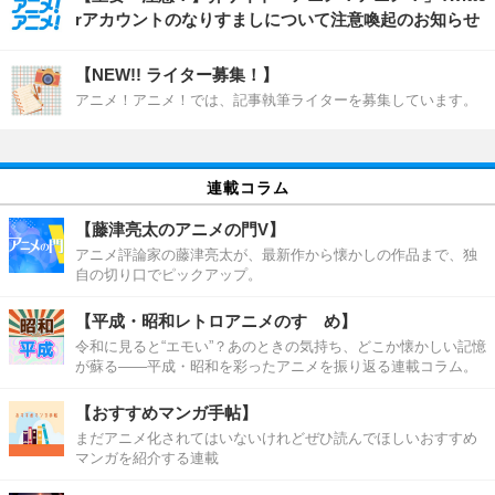
rアカウントのなりすましについて注意喚起のお知らせ
【NEW!! ライター募集！】
アニメ！アニメ！では、記事執筆ライターを募集しています。
連載コラム
【藤津亮太のアニメの門V】
アニメ評論家の藤津亮太が、最新作から懐かしの作品まで、独
自の切り口でピックアップ。
【平成・昭和レトロアニメのすゝめ】
令和に見ると“エモい”？あのときの気持ち、どこか懐かしい記憶
が蘇る――平成・昭和を彩ったアニメを振り返る連載コラム。
【おすすめマンガ手帖】
まだアニメ化されてはいないけれどぜひ読んでほしいおすすめ
マンガを紹介する連載