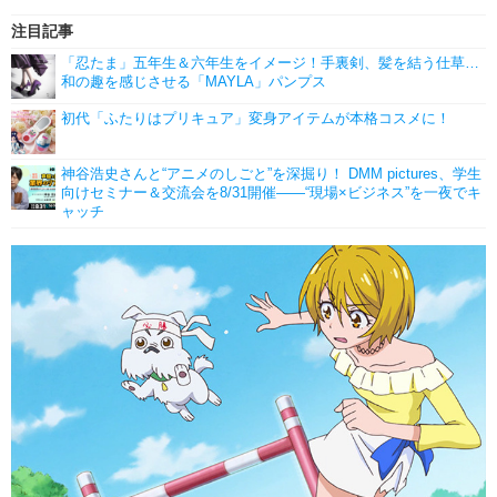
注目記事
「忍たま」五年生＆六年生をイメージ！手裏剣、髪を結う仕草…
和の趣を感じさせる「MAYLA」パンプス
初代「ふたりはプリキュア」変身アイテムが本格コスメに！
神谷浩史さんと“アニメのしごと”を深掘り！ DMM pictures、学生
向けセミナー＆交流会を8/31開催――“現場×ビジネス”を一夜でキ
ャッチ