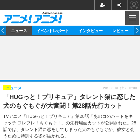
CL
ム
ニュース
イベントレポート
インタビュー
レビュー
ニュース
アニメ
映画/ドラマ
イベントレポート
マンガ
ノベル
アニメ
映画
インタビュー
音楽
声優
ライブ
舞台
スタッフ
声優
レビュー
2018.8.18（土） 12:00
ニュース
「HUGっと！プリキュア」タレント猫に恋した
ゲーム
グッズ
海外イベント
ビジネス
俳優・タレント
アーティスト
アニメ
実写
動画
犬のもぐもぐが大奮闘！第28話先行カット
イベント
海外
ビジネス
書評
イベント
アニメ
映画/ドラマ
連載・コラム
TVアニメ『HUGっと！プリキュア』第28話「あのコのハートをキ
ャッチ フレフレ！もぐもぐ！」の先行場面カットが公開された。28
ゲーム
座談会
アニメ！アニメ！TV
ABEMA Cafe
話では、タレント猫に恋をしてしまった犬のもぐもぐが、彼女と会
うために特訓する姿が描かれる。