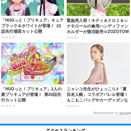
「HUGっと！プリキュア」キュア
緊急再入荷！キティ＆クロミ＆シ
ブラック＆ホワイトが登場！ 22
ナモロールの傘用ハンディファン
話先行場面カット公開
ホルダーが復活販売☆ZOZOTOW
Nにて
2018.6.30
2026.8.6
「HUGっと！プリキュア」2人の
ニャンコ先生がひょっこり♪「夏
新プリキュアが登場！ 第20話先
目友人帳」コラボアパレル登場！
行カット公開
もこもこバッグやカーディガンな
ど全8型
2018.6.16
2026.8.6
Recommended by
アクセスランキング