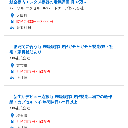
航空機内エンタメ機器の電気評価 月37万～
パーソル エクセル HRパートナーズ株式会社
大阪府
時給2,400円～2,600円
派遣社員
「まだ間に合う!」未経験採用枠/ガチャガチャ製造/寮・社
宅・家賃補助あり
Yts株式会社
東京都
月給28万円～50万円
正社員
「新生活デビュー応援!」未経験採用枠/製造工場での軽作
業・カプセルトイ/年間休日125日以上
Yts株式会社
埼玉県
月給28万円～50万円
正社員