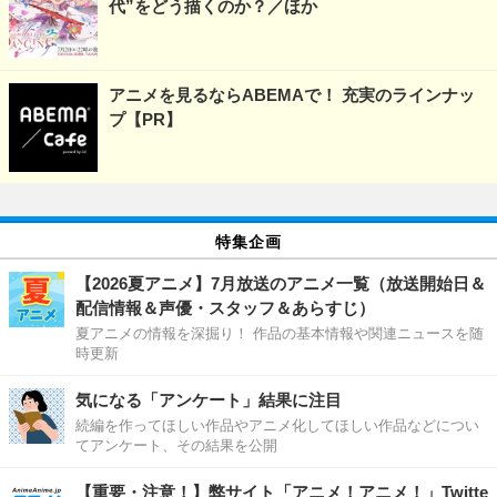
代”をどう描くのか？／ほか
アニメを見るならABEMAで！ 充実のラインナッ
プ【PR】
特集企画
【2026夏アニメ】7月放送のアニメ一覧（放送開始日＆
配信情報＆声優・スタッフ＆あらすじ）
夏アニメの情報を深掘り！ 作品の基本情報や関連ニュースを随
時更新
気になる「アンケート」結果に注目
続編を作ってほしい作品やアニメ化してほしい作品などについ
てアンケート、その結果を公開
【重要・注意！】弊サイト「アニメ！アニメ！」Twitte