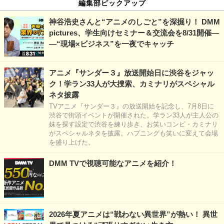
編集部ピックアップ
神谷浩史さんと“アニメのしごと”を深掘り！ DMM
pictures、学生向けセミナー＆交流会を8/31開催―
―“現場×ビジネス”を一夜でキャッチ
アニメ『サンダー３』放送開始日に渋谷をジャッ
ク！学ラン33人が大捜索、カミナリがスペシャル
ネタ披露
TVアニメ『サンダー３』の放送開始を記念し、7月8日に
渋谷で街頭イベントが開催された。学ラン33人が主人公の
妹を探す設定で渋谷を練り歩き、お笑いコンビ・カミナリ
がスペシャルネタを披露。ハプニングも笑いに変えて会場
を盛り上げた。
DMM TVで視聴可能なアニメを紹介！
2026年夏アニメは“戦わない異世界”が熱い！ 異世