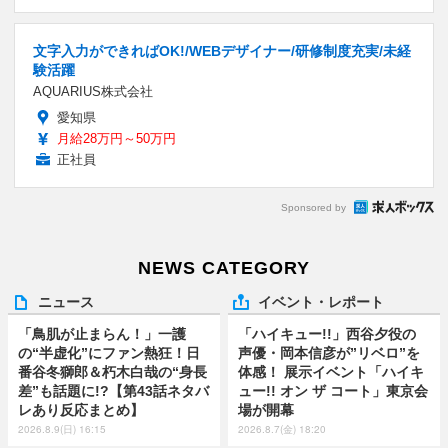
文字入力ができればOK!/WEBデザイナー/研修制度充実/未経
験活躍
AQUARIUS株式会社
愛知県
月給28万円～50万円
正社員
Sponsored by
NEWS CATEGORY
ニュース
イベント・レポート
「鳥肌が止まらん！」一護
「ハイキュー!!」西谷夕役の
の“半虚化”にファン熱狂！日
声優・岡本信彦が”リベロ”を
番谷冬獅郎＆朽木白哉の“身長
体感！ 展示イベント「ハイキ
差”も話題に!?【第43話ネタバ
ュー!! オン ザ コート」東京会
レあり反応まとめ】
場が開幕
2026.8.9(日) 16:15
2026.8.7(金) 18:20