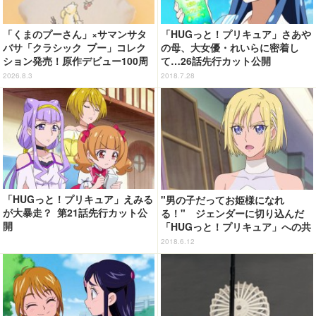
「くまのプーさん」×サマンサタ
「HUGっと！プリキュア」さあや
バサ「クラシック プー」コレク
の母、大女優・れいらに密着し
ション発売！原作デビュー100周
て…26話先行カット公開
年記念でハンドバッグや財布など
2026.8.3
2018.7.28
全6種が登場
「HUGっと！プリキュア」えみる
"男の子だってお姫様になれ
が大暴走？ 第21話先行カット公
る！" ジェンダーに切り込んだ
開
「HUGっと！プリキュア」への共
感の声
2018.6.12