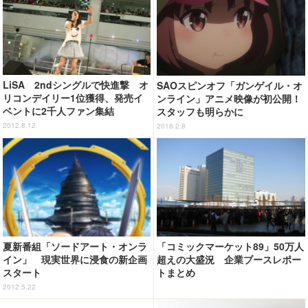
LiSA 2ndシングルで快進撃 オ
SAOスピンオフ「ガンゲイル・オ
リコンデイリー1位獲得、発売イ
ンライン」アニメ映像が初公開！
ベントに2千人ファン集結
スタッフも明らかに
2012.8.12
2018.2.8
夏新番組「ソードアート・オンラ
「コミックマーケット89」50万人
イン」 現実世界に浸食の新企画
超えの大盛況 企業ブースレポー
スタート
トまとめ
2012.5.22