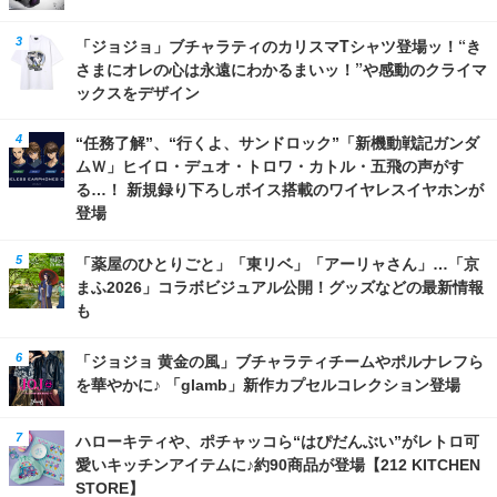
「ジョジョ」ブチャラティのカリスマTシャツ登場ッ！“き
さまにオレの心は永遠にわかるまいッ！”や感動のクライマ
ックスをデザイン
“任務了解”、“行くよ、サンドロック”「新機動戦記ガンダ
ムＷ」ヒイロ・デュオ・トロワ・カトル・五飛の声がす
る…！ 新規録り下ろしボイス搭載のワイヤレスイヤホンが
登場
「薬屋のひとりごと」「東リベ」「アーリャさん」…「京
まふ2026」コラボビジュアル公開！グッズなどの最新情報
も
「ジョジョ 黄金の風」ブチャラティチームやポルナレフら
を華やかに♪ 「glamb」新作カプセルコレクション登場
ハローキティや、ポチャッコら“はぴだんぶい”がレトロ可
愛いキッチンアイテムに♪約90商品が登場【212 KITCHEN
STORE】