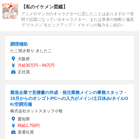
【私のイケメン図鑑】
アニメやマンガのキャラクターに恋したことはありますか？世
間で話題になっているキャラクター、または筆者の独断と偏見
で“イケメン”をピックアップ！ イケメンの魅力をご紹介♪
調理補助
たこ焼き祭り きしたこ
大阪府
月給30万円～84万円
正社員
製造企業で見積書の作成・発注業務メインの事務スタッフ・
10月からのオシゴト/PCへの入力がメイン/土日休み/ネイルO
K/空調完備
株式会社ホットスタッフ小牧
愛知県
時給1,750円
派遣社員