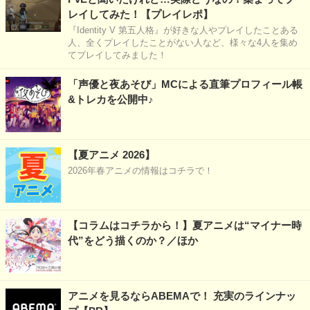
レイしてみた！【プレイレポ】
『Identity V 第五人格』が好きな人やプレイしたことある
人、全くプレイしたことがない人など、様々な4人を集め
てプレイしてみました！
「声優と夜あそび」MCによる直筆プロフィール帳
&トレカを公開中♪
【夏アニメ 2026】
2026年春アニメの情報はコチラで！
【コラムはコチラから！】夏アニメは“マイナー時
代”をどう描くのか？／ほか
アニメを見るならABEMAで！ 充実のラインナッ