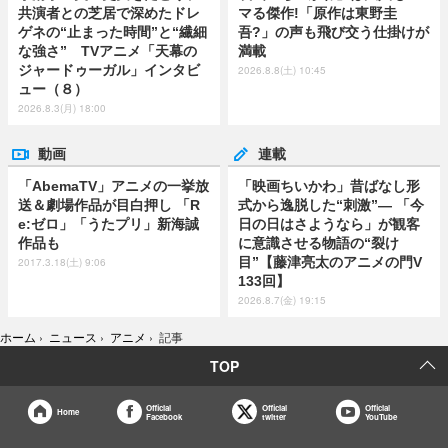
共演者との芝居で深めたドレ
マる傑作!「原作は東野圭
ゲネの“止まった時間”と“繊細
吾?」の声も飛び交う仕掛けが
な強さ” TVアニメ「天幕の
満載
ジャードゥーガル」インタビ
2026.8.8(土) 10:45
ュー（８）
2026.8.3(月) 18:00
動画
連載
「AbemaTV」アニメの一挙放
「映画ちいかわ」昔ばなし形
送＆劇場作品が目白押し 「R
式から逸脱した“刺激”― 「今
e:ゼロ」「うたプリ」新海誠
日の日はさようなら」が観客
作品も
に意識させる物語の“裂け
目”【藤津亮太のアニメの門V
2017.3.18(土) 9:06
133回】
2026.8.7(金) 19:15
ホーム
›
ニュース
›
アニメ
›
記事
TOP
Official
Official
Official
Home
Facebook
twitter
YouTube