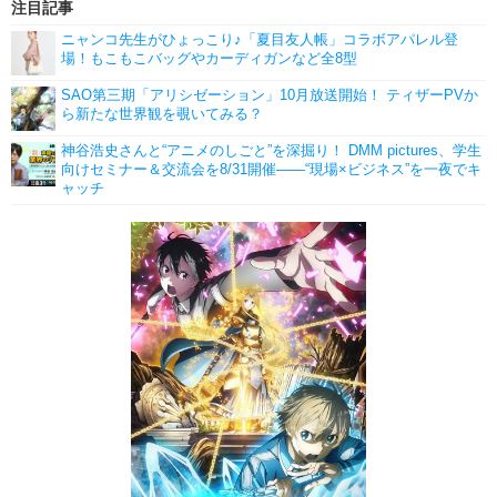
注目記事
ニャンコ先生がひょっこり♪「夏目友人帳」コラボアパレル登
場！もこもこバッグやカーディガンなど全8型
SAO第三期「アリシゼーション」10月放送開始！ ティザーPVか
ら新たな世界観を覗いてみる？
神谷浩史さんと“アニメのしごと”を深掘り！ DMM pictures、学生
向けセミナー＆交流会を8/31開催――“現場×ビジネス”を一夜でキ
ャッチ