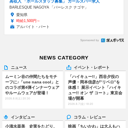
高収入 「ホールスタッフ募集」 ガールズバー求人
BARLESQUE NAGOYA 「バーレスク ナゴヤ」
愛知県
時給1,500円～
アルバイト・パート
Sponsored by
NEWS CATEGORY
ニュース
イベント・レポート
ムーミン谷の仲間たちをモチ
「ハイキュー!!」西谷夕役の
ーフに♪「une nana cool」と
声優・岡本信彦が”リベロ”を
のコラボ第4弾インナーウェア
体感！ 展示イベント「ハイキ
やルームウェアが登場！
ュー!! オン ザ コート」東京会
場が開幕
2026.8.8(土) 20:30
2026.8.7(金) 18:20
インタビュー
コラム・レビュー
小清水亜美 史実をたどり、
映画「ちいかわ」は大人もハ