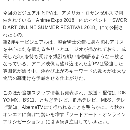
今回のビジュアルとPVは、アメリカ・ロサンゼルスで開
催されている「Anime Expo 2018」内のイベント「SWOR
D ART ONLINE SUMMER FESTIVAL 2018」にて公開さ
れたもの。
第2弾キービジュアルは、整合騎士の鎧に身を包むアリス
を中心に剣を構えるキリトとユージオが描かれており、成
長した3人を待ち受ける熾烈な戦いを物語るような一枚と
なっている。アニメ映像も盛り込まれた新PVは緊迫した
雰囲気が漂う中、浮かび上がるキーワードの数々が壮大な
物語の幕開けを予感させる仕上がりだ。
このほか追加スタッフ情報も発表され、放送・配信はTOK
YO MX、BS11、とちぎテレビ、群馬テレビ、MBS、テレ
ビ愛知、AbemaTVにて行われることも明らかに。今秋の
オンエアに向けて勢いを増す『ソードアート・オンライン
アリシゼーション』に引き続き注目していきたい。