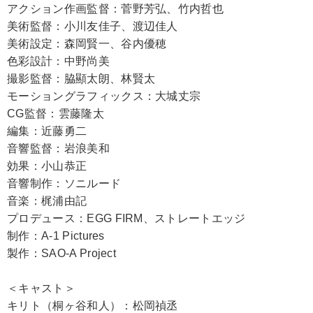
アクション作画監督：菅野芳弘、竹内哲也
美術監督：小川友佳子、渡辺佳人
美術設定：森岡賢一、谷内優穂
色彩設計：中野尚美
撮影監督：脇顯太朗、林賢太
モーショングラフィックス：大城丈宗
CG監督：雲藤隆太
編集：近藤勇二
音響監督：岩浪美和
効果：小山恭正
音響制作：ソニルード
音楽：梶浦由記
プロデュース：EGG FIRM、ストレートエッジ
制作：A-1 Pictures
製作：SAO-A Project
＜キャスト＞
キリト（桐ヶ谷和人）：松岡禎丞