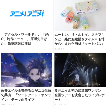
「アクセル・ワールド」、「SA
ムーミン、リトルミイ、スナフキ
O」制作トーク 川原礫先生ほ
ンと一緒にお絵描きタイム♪ お米
か、豪華講師に注目
から生まれた画材「キットパス」
コラボ登場【8月9日（ムーミンの
2026.8.4
日）より発売】
藍井エイル＆春奈るながニコ生放
藍井エイル初の武道館ワンマン
で共演 「ソードアート・オンラ
全国ツアーも決定したライブレポ
イン」テーマ曲ライブ
ート
2012.11.13
2015.11.4