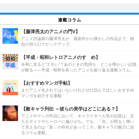
連載コラム
【藤津亮太のアニメの門V】
アニメ評論家の藤津亮太が、最新作から懐かしの作品まで、独
自の切り口でピックアップ。
【平成・昭和レトロアニメのすゝめ】
令和に見ると“エモい”？あのときの気持ち、どこか懐かしい記憶
が蘇る――平成・昭和を彩ったアニメを振り返る連載コラム。
【おすすめマンガ手帖】
まだアニメ化されてはいないけれどぜひ読んでほしいおすすめ
マンガを紹介する連載
【敵キャラ列伝 ～彼らの美学はどこにある？】
アニメやマンガ作品において、キャラクター人気や話題は、主
人公サイドやヒーローに偏りがち。でも、「光」が明るく輝い
て見えるのは「影」の存在があってこそ。敵キャラの魅力に迫
るコラム連載。