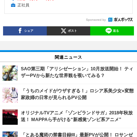
正社員
Sponsored by
シェア
ポスト
送る
関連ニュース
SAO第三期「アリシゼーション」10月放送開始！ ティ
ザーPVから新たな世界観を覗いてみる？
「うちのメイドがウザすぎる！」ロシア系美少女×変態
家政婦の日常が見られるPV公開
オリジナルTVアニメ「ゾンビランドサガ」2018年秋放
送！ MAPPAら手がける“新感覚ゾンビ系アニメ”
「とある魔術の禁書目録III」最新PVが公開！ ロサンゼ