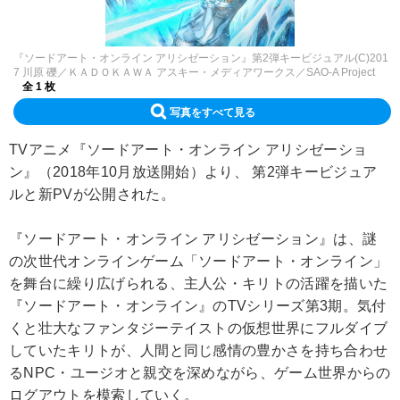
『ソードアート・オンライン アリシゼーション』第2弾キービジュアル(C)201
7 川原 礫／ＫＡＤＯＫＡＷＡ アスキー・メディアワークス／SAO-A Project
全 1 枚
写真をすべて見る
TVアニメ『ソードアート・オンライン アリシゼーショ
ン』（2018年10月放送開始）より、 第2弾キービジュア
ルと新PVが公開された。
『ソードアート・オンライン アリシゼーション』は、謎
の次世代オンラインゲーム「ソードアート・オンライン」
を舞台に繰り広げられる、主人公・キリトの活躍を描いた
『ソードアート・オンライン』のTVシリーズ第3期。気付
くと壮大なファンタジーテイストの仮想世界にフルダイブ
していたキリトが、人間と同じ感情の豊かさを持ち合わせ
るNPC・ユージオと親交を深めながら、ゲーム世界からの
ログアウトを模索していく。