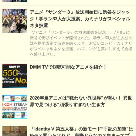
アニメ『サンダー３』放送開始日に渋谷をジャッ
ク！学ラン33人が大捜索、カミナリがスペシャル
ネタ披露
TVアニメ『サンダー３』の放送開始を記念し、7月8日に
渋谷で街頭イベントが開催された。学ラン33人が主人公の
妹を探す設定で渋谷を練り歩き、お笑いコンビ・カミナリ
がスペシャルネタを披露。ハプニングも笑いに変えて会場
を盛り上げた。
DMM TVで視聴可能なアニメを紹介！
2026年夏アニメは“戦わない異世界”が熱い！ 異世
界で見つける“頑張りすぎない生き方
「Identity V 第五人格」の新モード“手記の加筆”は
PvEと聞いたけれど…実際どうなの？集まってプ