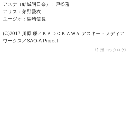
アスナ（結城明日奈）：戸松遥
アリス：茅野愛衣
ユージオ：島崎信長
(C)2017 川原 礫／ＫＡＤＯＫＡＷＡ アスキー・メディア
ワークス／SAO-A Project
《仲瀬 コウタロウ》