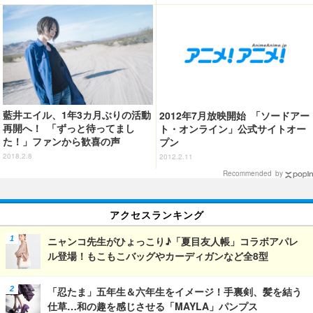
藍井エイル、1年3カ月ぶりの活動
2012年7月放映開始 「ソードアー
再開へ！ 「ずっと待ってまし
ト・オンライン」公式サイトオー
た！」ファンから歓喜の声
プン
2018.2.8
2012.2.11
Recommended by
アクセスランキング
ニャンコ先生がひょっこり♪「夏目友人帳」コラボアパレ
ル登場！もこもこバッグやカーディガンなど全8型
「忍たま」五年生＆六年生をイメージ！手裏剣、髪を結う
仕草…和の趣を感じさせる「MAYLA」パンプス