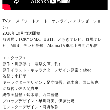
TVアニメ『ソードアート・オンライン アリシゼーショ
ン』
2018年10月放送開始
放送局：TOKYO MX、BS11、とちぎテレビ、群馬テレ
ビ、MBS、テレビ愛知、AbemaTV※地上波同時配信
＜スタッフ＞
原作：川原礫（「電撃文庫」刊）
原作イラスト・キャラクターデザイン原案：abec
監督：小野学
キャラクターデザイン：足立慎吾、鈴木豪、西口智也
助監督：佐久間貴史
総作画監督：鈴木豪、西口智也
プロップデザイン：早川麻美、伊藤公規
モンスターデザイン：河野敏弥