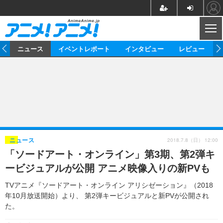
CL
ム
ニュース
イベントレポート
インタビュー
レビュー
ニュース
アニメ
映画/ドラマ
イベントレポート
マンガ
ノベル
アニメ
映画
インタビュー
音楽
声優
ライブ
舞台
スタッフ
声優
レビュー
2018.7.8（日） 12:00
ニュース
「ソードアート・オンライン」第3期、第2弾キ
ゲーム
グッズ
海外イベント
ビジネス
俳優・タレント
アーティスト
アニメ
実写
動画
ービジュアルが公開 アニメ映像入りの新PVも
イベント
海外
ビジネス
書評
イベント
アニメ
映画/ドラマ
連載・コラム
TVアニメ『ソードアート・オンライン アリシゼーション』（2018
年10月放送開始）より、 第2弾キービジュアルと新PVが公開され
ゲーム
座談会
アニメ！アニメ！TV
ABEMA Cafe
た。