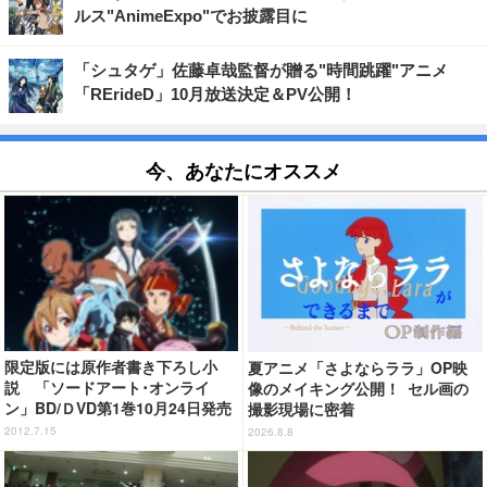
ルス"AnimeExpo"でお披露目に
「シュタゲ」佐藤卓哉監督が贈る"時間跳躍"アニメ
「RErideD」10月放送決定＆PV公開！
今、あなたにオススメ
限定版には原作者書き下ろし小
夏アニメ「さよならララ」OP映
説 「ソードアート･オンライ
像のメイキング公開！ セル画の
ン」BD/ＤVD第1巻10月24日発売
撮影現場に密着
2012.7.15
2026.8.8