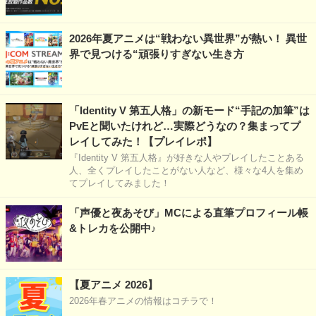
2026年夏アニメは“戦わない異世界”が熱い！ 異世
界で見つける“頑張りすぎない生き方
「Identity V 第五人格」の新モード“手記の加筆”は
PvEと聞いたけれど…実際どうなの？集まってプ
レイしてみた！【プレイレポ】
『Identity V 第五人格』が好きな人やプレイしたことある
人、全くプレイしたことがない人など、様々な4人を集め
てプレイしてみました！
「声優と夜あそび」MCによる直筆プロフィール帳
&トレカを公開中♪
【夏アニメ 2026】
2026年春アニメの情報はコチラで！