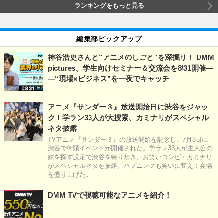
ランキングをもっと見る
編集部ピックアップ
神谷浩史さんと“アニメのしごと”を深掘り！ DMM
pictures、学生向けセミナー＆交流会を8/31開催―
―“現場×ビジネス”を一夜でキャッチ
アニメ『サンダー３』放送開始日に渋谷をジャッ
ク！学ラン33人が大捜索、カミナリがスペシャル
ネタ披露
TVアニメ『サンダー３』の放送開始を記念し、7月8日に
渋谷で街頭イベントが開催された。学ラン33人が主人公の
妹を探す設定で渋谷を練り歩き、お笑いコンビ・カミナリ
がスペシャルネタを披露。ハプニングも笑いに変えて会場
を盛り上げた。
DMM TVで視聴可能なアニメを紹介！