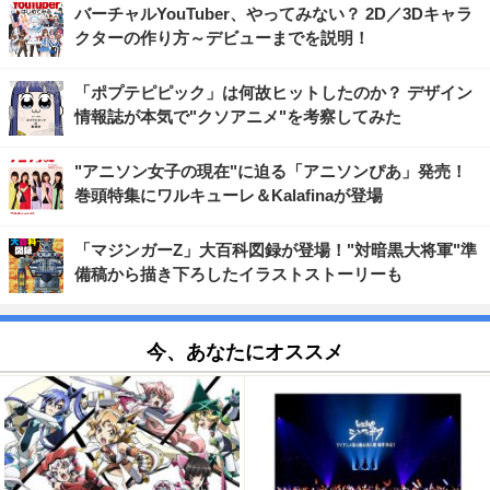
バーチャルYouTuber、やってみない？ 2D／3Dキャラ
クターの作り方～デビューまでを説明！
「ポプテピピック」は何故ヒットしたのか？ デザイン
情報誌が本気で"クソアニメ"を考察してみた
"アニソン女子の現在"に迫る「アニソンぴあ」発売！
巻頭特集にワルキューレ＆Kalafinaが登場
「マジンガーZ」大百科図録が登場！"対暗黒大将軍"準
備稿から描き下ろしたイラストストーリーも
今、あなたにオススメ