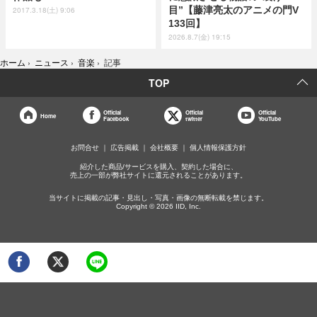
目”【藤津亮太のアニメの門V
2017.3.18(土) 9:06
133回】
2026.8.7(金) 19:15
ホーム
›
ニュース
›
音楽
›
記事
TOP
Official
Official
Official
Home
Facebook
twitter
YouTube
お問合せ
広告掲載
会社概要
個人情報保護方針
紹介した商品/サービスを購入、契約した場合に、
売上の一部が弊社サイトに還元されることがあります。
当サイトに掲載の記事・見出し・写真・画像の無断転載を禁じます。
Copyright © 2026 IID, Inc.