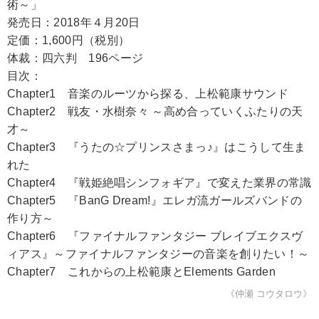
術～」
発売日：2018年４月20日
定価：1,600円（税別）
体裁：四六判 196ページ
目次：
Chapter1 音楽のルーツから探る、上松範康サウンド
Chapter2 戦友・水樹奈々 ～高め合っていくふたりの天
才～
Chapter3 『うたの☆プリンスさまっ♪』はこうして生ま
れた
Chapter4 『戦姫絶唱シンフォギア』で変えた業界の常識
Chapter5 『BanG Dream!』エレガ流ガールズバンドの
作り方～
Chapter6 『ファイナルファンタジー ブレイブエクスヴ
ィアス』～ファイナルファンタジーの音楽を創りたい！～
Chapter7 これからの上松範康とElements Garden
《仲瀬 コウタロウ》