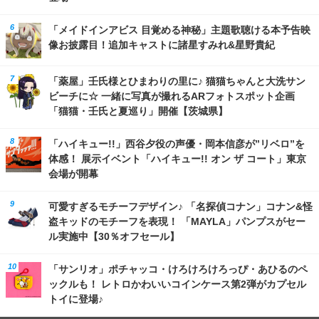
「メイドインアビス 目覚める神秘」主題歌聴ける本予告映
像お披露目！追加キャストに諸星すみれ&星野貴紀
「薬屋」壬氏様とひまわりの里に♪ 猫猫ちゃんと大洗サン
ビーチに☆ 一緒に写真が撮れるARフォトスポット企画
「猫猫・壬氏と夏巡り」開催【茨城県】
「ハイキュー!!」西谷夕役の声優・岡本信彦が”リベロ”を
体感！ 展示イベント「ハイキュー!! オン ザ コート」東京
会場が開幕
可愛すぎるモチーフデザイン♪ 「名探偵コナン」コナン&怪
盗キッドのモチーフを表現！ 「MAYLA」パンプスがセー
ル実施中【30％オフセール】
「サンリオ」ポチャッコ・けろけろけろっぴ・あひるのペ
ックルも！ レトロかわいいコインケース第2弾がカプセル
トイに登場♪