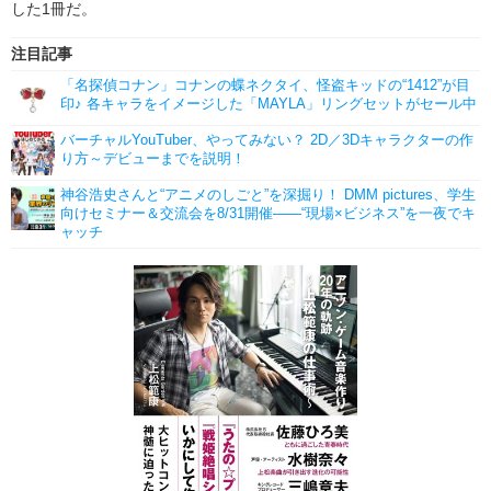
した1冊だ。
注目記事
「名探偵コナン」コナンの蝶ネクタイ、怪盗キッドの“1412”が目
印♪ 各キャラをイメージした「MAYLA」リングセットがセール中
バーチャルYouTuber、やってみない？ 2D／3Dキャラクターの作
り方～デビューまでを説明！
神谷浩史さんと“アニメのしごと”を深掘り！ DMM pictures、学生
向けセミナー＆交流会を8/31開催――“現場×ビジネス”を一夜でキ
ャッチ