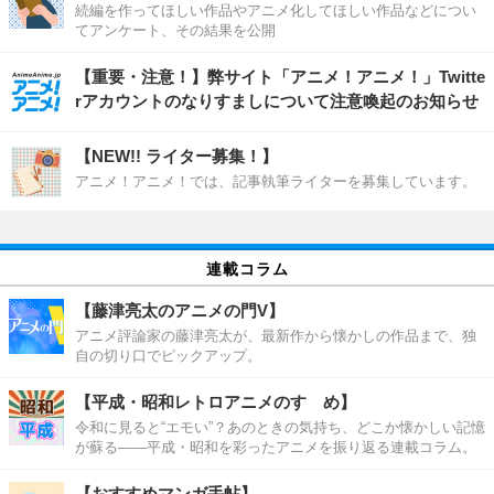
続編を作ってほしい作品やアニメ化してほしい作品などについ
てアンケート、その結果を公開
【重要・注意！】弊サイト「アニメ！アニメ！」Twitte
rアカウントのなりすましについて注意喚起のお知らせ
【NEW!! ライター募集！】
アニメ！アニメ！では、記事執筆ライターを募集しています。
連載コラム
【藤津亮太のアニメの門V】
アニメ評論家の藤津亮太が、最新作から懐かしの作品まで、独
自の切り口でピックアップ。
【平成・昭和レトロアニメのすゝめ】
令和に見ると“エモい”？あのときの気持ち、どこか懐かしい記憶
が蘇る――平成・昭和を彩ったアニメを振り返る連載コラム。
【おすすめマンガ手帖】