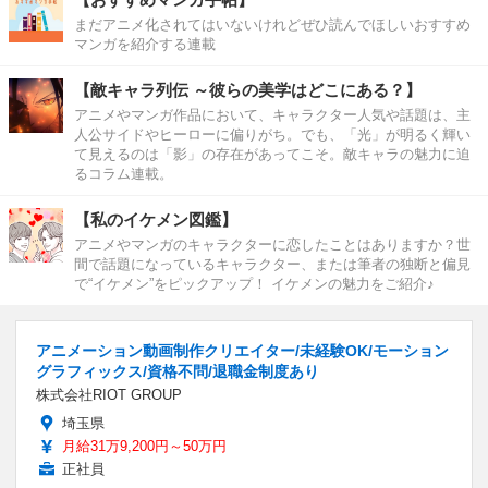
まだアニメ化されてはいないけれどぜひ読んでほしいおすすめ
マンガを紹介する連載
【敵キャラ列伝 ～彼らの美学はどこにある？】
アニメやマンガ作品において、キャラクター人気や話題は、主
人公サイドやヒーローに偏りがち。でも、「光」が明るく輝い
て見えるのは「影」の存在があってこそ。敵キャラの魅力に迫
るコラム連載。
【私のイケメン図鑑】
アニメやマンガのキャラクターに恋したことはありますか？世
間で話題になっているキャラクター、または筆者の独断と偏見
で“イケメン”をピックアップ！ イケメンの魅力をご紹介♪
アニメーション動画制作クリエイター/未経験OK/モーション
グラフィックス/資格不問/退職金制度あり
株式会社RIOT GROUP
埼玉県
月給31万9,200円～50万円
正社員