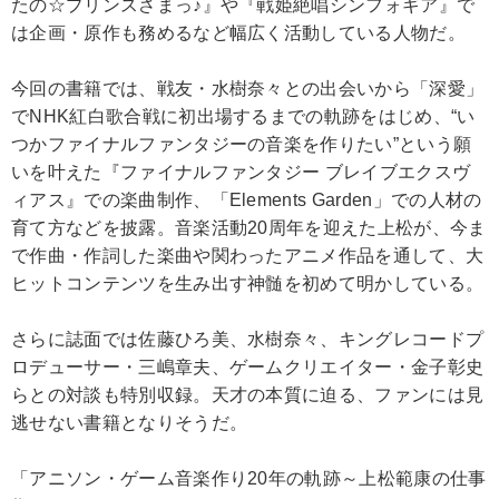
たの☆プリンスさまっ♪』や『戦姫絶唱シンフォギア』で
は企画・原作も務めるなど幅広く活動している人物だ。
今回の書籍では、戦友・水樹奈々との出会いから「深愛」
でNHK紅白歌合戦に初出場するまでの軌跡をはじめ、“い
つかファイナルファンタジーの音楽を作りたい”という願
いを叶えた『ファイナルファンタジー ブレイブエクスヴ
ィアス』での楽曲制作、「Elements Garden」での人材の
育て方などを披露。音楽活動20周年を迎えた上松が、今ま
で作曲・作詞した楽曲や関わったアニメ作品を通して、大
ヒットコンテンツを生み出す神髄を初めて明かしている。
さらに誌面では佐藤ひろ美、水樹奈々、キングレコードプ
ロデューサー・三嶋章夫、ゲームクリエイター・金子彰史
らとの対談も特別収録。天才の本質に迫る、ファンには見
逃せない書籍となりそうだ。
「アニソン・ゲーム音楽作り20年の軌跡～上松範康の仕事