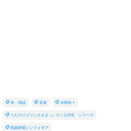
本・雑誌
音楽
水樹奈々
うたの☆プリンスさまっ♪ マジ LOVE シリーズ
戦姫絶唱シンフォギア