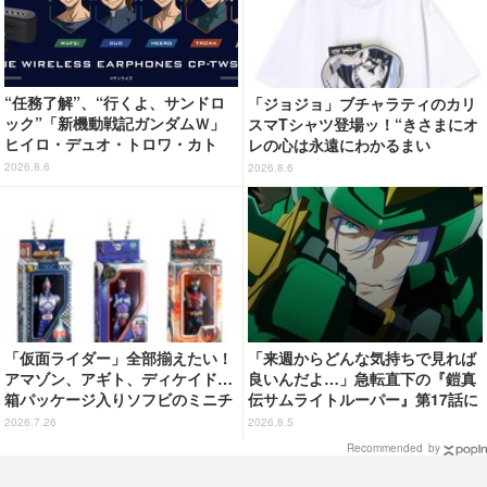
“任務了解”、“行くよ、サンドロ
「ジョジョ」ブチャラティのカリ
ック”「新機動戦記ガンダムＷ」
スマTシャツ登場ッ！“きさまにオ
ヒイロ・デュオ・トロワ・カト
レの心は永遠にわかるまい
ル・五飛の声がする…！ 新規録
ッ！”や感動のクライマックスを
2026.8.6
2026.8.6
り下ろしボイス搭載のワイヤレス
デザイン
イヤホンが登場
「仮面ライダー」全部揃えたい！
「来週からどんな気持ちで見れば
アマゾン、アギト、ディケイド…
良いんだよ…」急転直下の『鎧真
箱パッケージ入りソフビのミニチ
伝サムライトルーパー』第17話に
ュアが登場
感情の追いつかない視聴者が続
2026.7.26
2026.8.5
出…【ネタバレあり反応まとめ】
Recommended by