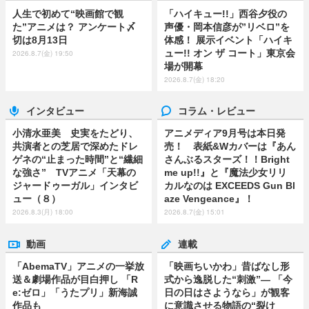
人生で初めて“映画館で観
「ハイキュー!!」西谷夕役の
た”アニメは？ アンケート〆
声優・岡本信彦が”リベロ”を
切は8月13日
体感！ 展示イベント「ハイキ
ュー!! オン ザ コート」東京会
2026.8.7(金) 19:50
場が開幕
2026.8.7(金) 18:20
インタビュー
コラム・レビュー
小清水亜美 史実をたどり、
アニメディア9月号は本日発
共演者との芝居で深めたドレ
売！ 表紙&Wカバーは『あん
ゲネの“止まった時間”と“繊細
さんぶるスターズ！！Bright
な強さ” TVアニメ「天幕の
me up!!』と『魔法少女リリ
ジャードゥーガル」インタビ
カルなのは EXCEEDS Gun Bl
ュー（８）
aze Vengeance』！
2026.8.3(月) 18:00
2026.8.7(金) 15:01
動画
連載
「AbemaTV」アニメの一挙放
「映画ちいかわ」昔ばなし形
送＆劇場作品が目白押し 「R
式から逸脱した“刺激”― 「今
e:ゼロ」「うたプリ」新海誠
日の日はさようなら」が観客
作品も
に意識させる物語の“裂け