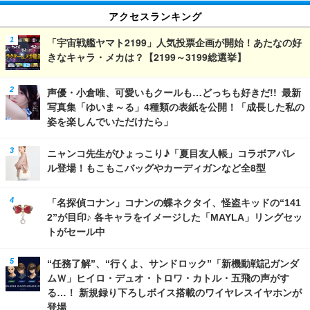
アクセスランキング
「宇宙戦艦ヤマト2199」人気投票企画が開始！あたなの好
きなキャラ・メカは？【2199～3199総選挙】
声優・小倉唯、可愛いもクールも…どっちも好きだ!! 最新
写真集「ゆいま～る」4種類の表紙を公開！「成長した私の
姿を楽しんでいただけたら」
ニャンコ先生がひょっこり♪「夏目友人帳」コラボアパレ
ル登場！もこもこバッグやカーディガンなど全8型
「名探偵コナン」コナンの蝶ネクタイ、怪盗キッドの“141
2”が目印♪ 各キャラをイメージした「MAYLA」リングセッ
トがセール中
“任務了解”、“行くよ、サンドロック”「新機動戦記ガンダ
ムＷ」ヒイロ・デュオ・トロワ・カトル・五飛の声がす
る…！ 新規録り下ろしボイス搭載のワイヤレスイヤホンが
登場