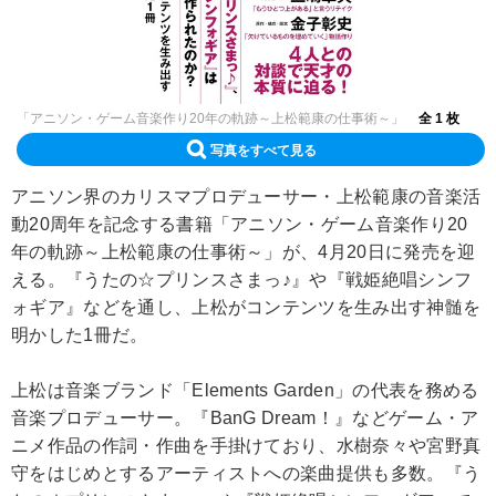
「アニソン・ゲーム音楽作り20年の軌跡～上松範康の仕事術～」
全 1 枚
写真をすべて見る
アニソン界のカリスマプロデューサー・上松範康の音楽活
動20周年を記念する書籍「アニソン・ゲーム音楽作り20
年の軌跡～上松範康の仕事術～」が、4月20日に発売を迎
える。『うたの☆プリンスさまっ♪』や『戦姫絶唱シンフ
ォギア』などを通し、上松がコンテンツを生み出す神髄を
明かした1冊だ。
上松は音楽ブランド「Elements Garden」の代表を務める
音楽プロデューサー。『BanG Dream！』などゲーム・ア
ニメ作品の作詞・作曲を手掛けており、水樹奈々や宮野真
守をはじめとするアーティストへの楽曲提供も多数。『う