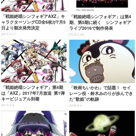
「戦姫絶唱シンフォギアAXZ」キ
「戦姫絶唱シンフォギア」は第4
ャラクターソングCD全6枚が7月5
期、第5期に続く シンフォギア
日より順次発売決定
ライブ2016で制作発表
2017.4.17
2016.2.28
「戦姫絶唱シンフォギア」第4期
「映画ちいかわ」で話題！ セイ
は「AXZ」2017年7月放送 第1弾
レーン役・鈴木みのりが歩んでき
キービジュアル到着
た“歌姫”の軌跡
2017.4.2
2026.8.4