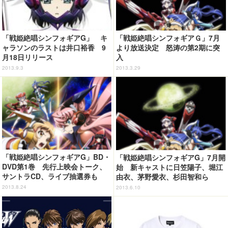
「戦姫絶唱シンフォギアG」 キ
「戦姫絶唱シンフォギアＧ」7月
ャラソンのラストは井口裕香 9
より放送決定 怒涛の第2期に突
月18日リリース
入
2013.9.3
2013.3.29
「戦姫絶唱シンフォギアG」BD・
「戦姫絶唱シンフォギアG」7月開
DVD第1巻 先行上映会トーク、
始 新キャストに日笠陽子、堀江
サントラCD、ライブ抽選券も
由衣、茅野愛衣、杉田智和ら
2013.8.24
2013.6.10