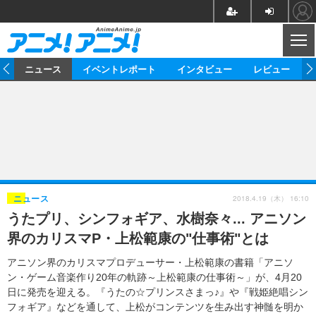
CL
ム
ニュース
イベントレポート
インタビュー
レビュー
ニュース
アニメ
映画/ドラマ
イベントレポート
マンガ
ノベル
アニメ
映画
インタビュー
音楽
声優
ライブ
舞台
スタッフ
声優
レビュー
2018.4.19（木） 16:10
ニュース
うたプリ、シンフォギア、水樹奈々... アニソン
ゲーム
グッズ
海外イベント
ビジネス
俳優・タレント
アーティスト
アニメ
実写
動画
界のカリスマP・上松範康の"仕事術"とは
イベント
海外
ビジネス
書評
イベント
アニメ
映画/ドラマ
連載・コラム
アニソン界のカリスマプロデューサー・上松範康の書籍「アニソ
ン・ゲーム音楽作り20年の軌跡～上松範康の仕事術～」が、4月20
ゲーム
座談会
アニメ！アニメ！TV
ABEMA Cafe
日に発売を迎える。『うたの☆プリンスさまっ♪』や『戦姫絶唱シン
フォギア』などを通して、上松がコンテンツを生み出す神髄を明か