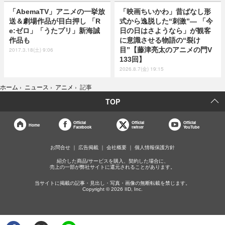
「AbemaTV」アニメの一挙放
「映画ちいかわ」昔ばなし形
送＆劇場作品が目白押し 「R
式から逸脱した“刺激”― 「今
e:ゼロ」「うたプリ」新海誠
日の日はさようなら」が観客
作品も
に意識させる物語の“裂け
目”【藤津亮太のアニメの門V
2017.3.18(土) 9:06
133回】
2026.8.7(金) 19:15
ホーム
›
ニュース
›
アニメ
›
記事
TOP
Official
Official
Official
Home
Facebook
twitter
YouTube
お問合せ
広告掲載
会社概要
個人情報保護方針
紹介した商品/サービスを購入、契約した場合に、
売上の一部が弊社サイトに還元されることがあります。
当サイトに掲載の記事・見出し・写真・画像の無断転載を禁じます。
Copyright © 2026 IID, Inc.