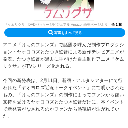
「ケムリクサ」DVDパッケージビジュアル Amazon販売ページより
全 1 枚
写真をすべて見る
アニメ『けものフレンズ』で話題を呼んだ制作プロダクシ
ョン・ヤオヨロズとたつき監督による新作テレビアニメが
発表。たつき監督が過去に手がけた自主制作アニメ『ケム
リクサ』がTVシリーズ化される。
今回の新発表は、2月11日、新宿・アルタシアターにて行
われた「ヤオヨロズ近況トークイベント」にて明かされた
もの。『けものフレンズ』の制作によってファンから熱い
支持を受けるヤオヨロズとたつき監督だけに、本イベント
で新発表がなされるのかファンから熱視線が注がれてい
た。