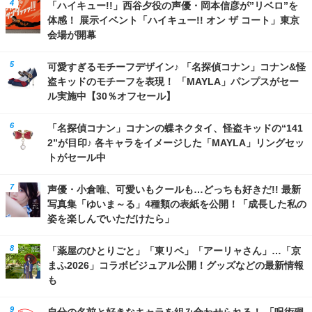
「ハイキュー!!」西谷夕役の声優・岡本信彦が”リベロ”を
体感！ 展示イベント「ハイキュー!! オン ザ コート」東京
会場が開幕
可愛すぎるモチーフデザイン♪ 「名探偵コナン」コナン&怪
盗キッドのモチーフを表現！ 「MAYLA」パンプスがセー
ル実施中【30％オフセール】
「名探偵コナン」コナンの蝶ネクタイ、怪盗キッドの“141
2”が目印♪ 各キャラをイメージした「MAYLA」リングセッ
トがセール中
声優・小倉唯、可愛いもクールも…どっちも好きだ!! 最新
写真集「ゆいま～る」4種類の表紙を公開！「成長した私の
姿を楽しんでいただけたら」
「薬屋のひとりごと」「東リベ」「アーリャさん」…「京
まふ2026」コラボビジュアル公開！グッズなどの最新情報
も