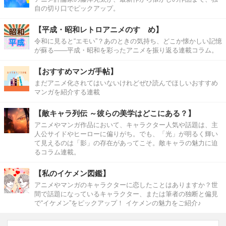
自の切り口でピックアップ。
【平成・昭和レトロアニメのすゝめ】
令和に見ると“エモい”？あのときの気持ち、どこか懐かしい記憶
が蘇る――平成・昭和を彩ったアニメを振り返る連載コラム。
【おすすめマンガ手帖】
まだアニメ化されてはいないけれどぜひ読んでほしいおすすめ
マンガを紹介する連載
【敵キャラ列伝 ～彼らの美学はどこにある？】
アニメやマンガ作品において、キャラクター人気や話題は、主
人公サイドやヒーローに偏りがち。でも、「光」が明るく輝い
て見えるのは「影」の存在があってこそ。敵キャラの魅力に迫
るコラム連載。
【私のイケメン図鑑】
アニメやマンガのキャラクターに恋したことはありますか？世
間で話題になっているキャラクター、または筆者の独断と偏見
で“イケメン”をピックアップ！ イケメンの魅力をご紹介♪