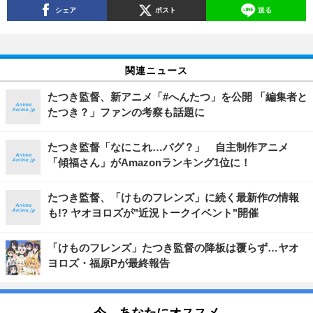
シェア
ポスト
送る
関連ニュース
たつき監督、新アニメ「#へんたつ」を公開 「編集者と
たつき？」ファンの考察も話題に
たつき監督「なにこれ…バグ？」 自主制作アニメ
「傾福さん」がAmazonランキング1位に！
たつき監督、「けものフレンズ」に続く最新作の情報
も!? ヤオヨロズが"近況トークイベント"開催
「けものフレンズ」たつき監督の降板は覆らず…ヤオ
ヨロズ・福原Pが最終報告
今、あなたにオススメ