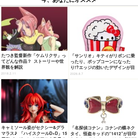
たつき監督新作「ケムリクサ」っ
「サンリオ」キティがリボンに乗
てどんな作品？ ストーリーや世
ったり、ポップコーンになった
界観を解説
り!?エッジの効いたデザインが目
を引く♪ トートバッグやポーチが
2018.2.11
2026.8.7
登場
キャミソール姿がセクシー&グラ
「名探偵コナン」コナンの蝶ネク
マラス♪ 「ハイスクールD×D」15
タイ、怪盗キッドの“1412”が目印