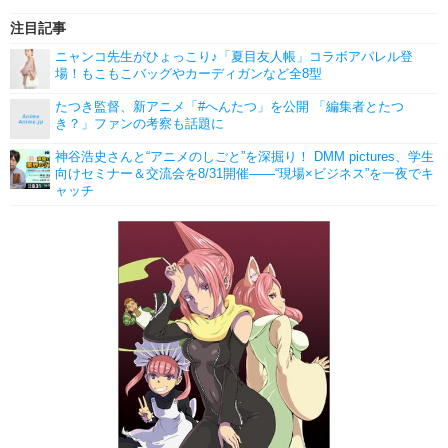
注目記事
ニャンコ先生がひょっこり♪「夏目友人帳」コラボアパレル登
場！もこもこバッグやカーディガンなど全8型
たつき監督、新アニメ「#へんたつ」を公開 「編集者とたつ
き？」ファンの考察も話題に
神谷浩史さんと“アニメのしごと”を深掘り！ DMM pictures、学生
向けセミナー＆交流会を8/31開催――“現場×ビジネス”を一夜でキ
ャッチ