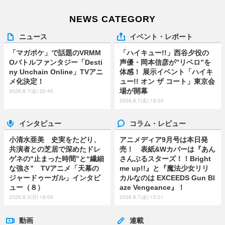
NEWS CATEGORY
ニュース
イベント・レポート
「マガポケ」で話題のVRMM
「ハイキュー!!」西谷夕役の
Oバトルファンタジー「Desti
声優・岡本信彦が”リベロ”を
ny Unchain Online」TVアニ
体感！ 展示イベント「ハイキ
メ化決定！
ュー!! オン ザ コート」東京会
場が開幕
2026.8.7(金) 20:45
2026.8.7(金) 18:20
インタビュー
コラム・レビュー
小清水亜美 史実をたどり、
アニメディア9月号は本日発
共演者との芝居で深めたドレ
売！ 表紙&Wカバーは『あん
ゲネの“止まった時間”と“繊細
さんぶるスターズ！！Bright
な強さ” TVアニメ「天幕の
me up!!』と『魔法少女リリ
ジャードゥーガル」インタビ
カルなのは EXCEEDS Gun Bl
ュー（８）
aze Vengeance』！
2026.8.3(月) 18:00
2026.8.7(金) 15:01
動画
連載