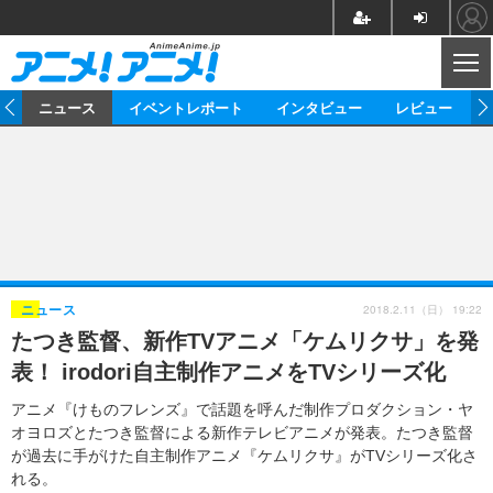
CL
ム
ニュース
イベントレポート
インタビュー
レビュー
ニュース
アニメ
映画/ドラマ
イベントレポート
マンガ
ノベル
アニメ
映画
インタビュー
音楽
声優
ライブ
舞台
スタッフ
声優
レビュー
2018.2.11（日） 19:22
ニュース
たつき監督、新作TVアニメ「ケムリクサ」を発
ゲーム
グッズ
海外イベント
ビジネス
俳優・タレント
アーティスト
アニメ
実写
動画
表！ irodori自主制作アニメをTVシリーズ化
イベント
海外
ビジネス
書評
イベント
アニメ
映画/ドラマ
連載・コラム
アニメ『けものフレンズ』で話題を呼んだ制作プロダクション・ヤ
オヨロズとたつき監督による新作テレビアニメが発表。たつき監督
ゲーム
座談会
アニメ！アニメ！TV
ABEMA Cafe
が過去に手がけた自主制作アニメ『ケムリクサ』がTVシリーズ化さ
れる。