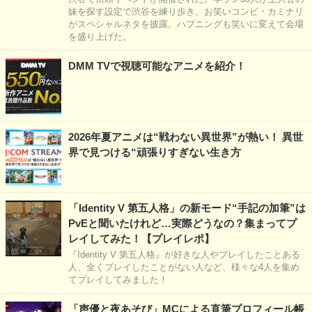
妹を探す設定で渋谷を練り歩き、お笑いコンビ・カミナリ
がスペシャルネタを披露。ハプニングも笑いに変えて会場
を盛り上げた。
DMM TVで視聴可能なアニメを紹介！
2026年夏アニメは“戦わない異世界”が熱い！ 異世
界で見つける“頑張りすぎない生き方
「Identity V 第五人格」の新モード“手記の加筆”は
PvEと聞いたけれど…実際どうなの？集まってプ
レイしてみた！【プレイレポ】
『Identity V 第五人格』が好きな人やプレイしたことある
人、全くプレイしたことがない人など、様々な4人を集め
てプレイしてみました！
「声優と夜あそび」MCによる直筆プロフィール帳