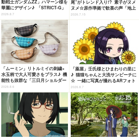
動戦士ガンダムZZ」ハマーン様を
尾”がトレンド入り!? 素子がヌメ
華麗にデザイン♪ 「STRICT-G」
ヌメ☆原作準拠で歓喜の声「地上
Tシャツなどミニコレクション登
波でギリギリ流せるレベル」「か
2026.8.7
2026.7.15
場
なり頑張ったな」「制作陣に感謝
してもしきれない」第2話【ネタ
バレあり反応まとめ】
「ムーミン」リトルミイの刺繍×
「薬屋」壬氏様とひまわりの里に
水玉柄で大人可愛さをプラス♪ 機
♪ 猫猫ちゃんと大洗サンビーチに
能性も抜群な「三日月ショルダー
☆ 一緒に写真が撮れるARフォト
バッグ」が新登場
スポット企画「猫猫・壬氏と夏巡
2026.8.6
2026.8.7
り」開催【茨城県】