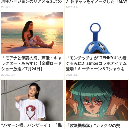
周年バージョンのリアス＆朱乃の
♪ 各キャラをイメージした「MAY
フィギュアがリニューアルパッケ
LA」リングセットがセール中
2026.8.7
2026.8.6
ージで登場！
「モアナと伝説の海」声優・キャ
「モンチッチ」が“TENKYU”の着
ラクター・あらすじ【金曜ロード
ぐるみに♪ atmosコラボアイテム
ショー放送／7月24日】
登場！キーチェーン＆Tシャツを
展開
2026.7.24
2026.8.6
“ハマーン様、バンザーイ！”「機
「攻殻機動隊」“ナメクジの交