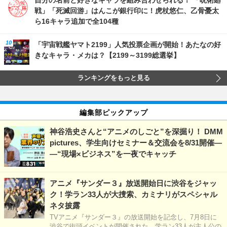
自分の名前と好きなキャラを組み合わせられる！ 「呪術廻
戦」「死滅回游」はんこが銀行印に！虎杖悠仁、乙骨憂太
ら16キャラ追加で全104種
「宇宙戦艦ヤマト2199」人気投票企画が開始！あたなの好
きなキャラ・メカは？【2199～3199総選挙】
ランキングをもっと見る
編集部ピックアップ
神谷浩史さんと“アニメのしごと”を深掘り！ DMM
pictures、学生向けセミナー＆交流会を8/31開催―
―“現場×ビジネス”を一夜でキャッチ
アニメ『サンダー３』放送開始日に渋谷をジャッ
ク！学ラン33人が大捜索、カミナリがスペシャル
ネタ披露
TVアニメ『サンダー３』の放送開始を記念し、7月8日に
渋谷で街頭イベントが開催された。学ラン33人が主人公の