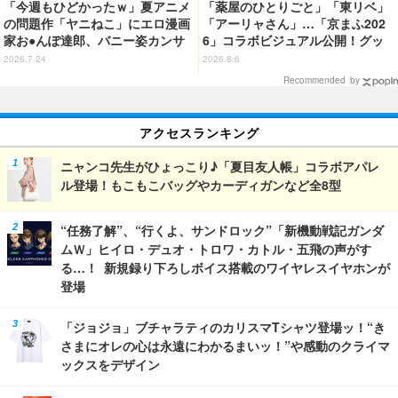
「今週もひどかったｗ」夏アニメ
「薬屋のひとりごと」「東リベ」
の問題作「ヤニねこ」にエロ漫画
「アーリャさん」…「京まふ202
家お●んぽ達郎、バニー姿カンサ
6」コラボビジュアル公開！グッ
イねこ登場にゃ！ 第4話の衝撃ラ
ズなどの最新情報も
2026.7.24
2026.8.6
ストに「ヤバいをどんどん更新し
Recommended by
てる」【ネタバレあり反応まと
め】
アクセスランキング
ニャンコ先生がひょっこり♪「夏目友人帳」コラボアパレ
ル登場！もこもこバッグやカーディガンなど全8型
“任務了解”、“行くよ、サンドロック”「新機動戦記ガンダ
ムＷ」ヒイロ・デュオ・トロワ・カトル・五飛の声がす
る…！ 新規録り下ろしボイス搭載のワイヤレスイヤホンが
登場
「ジョジョ」ブチャラティのカリスマTシャツ登場ッ！“き
さまにオレの心は永遠にわかるまいッ！”や感動のクライマ
ックスをデザイン