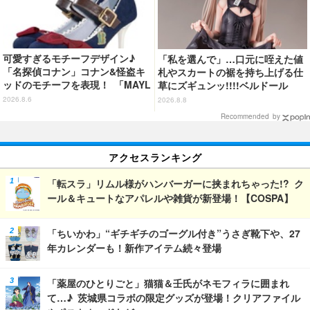
可愛すぎるモチーフデザイン♪
「私を選んで」…口元に咥えた値
「名探偵コナン」コナン&怪盗キ
札やスカートの裾を持ち上げる仕
ッドのモチーフを表現！ 「MAYL
草にズギュンッ!!!!ベルドール
A」パンプスがセール実施中【3
「ロゼ」がフィギュアで新登場
2026.8.6
2026.8.8
0％オフセール】
Recommended by
アクセスランキング
「転スラ」リムル様がハンバーガーに挟まれちゃった!? ク
ール＆キュートなアパレルや雑貨が新登場！【COSPA】
「ちいかわ」“ギチギチのゴーグル付き”うさぎ靴下や、27
年カレンダーも！新作アイテム続々登場
「薬屋のひとりごと」猫猫＆壬氏がネモフィラに囲まれ
て…♪ 茨城県コラボの限定グッズが登場！クリアファイル