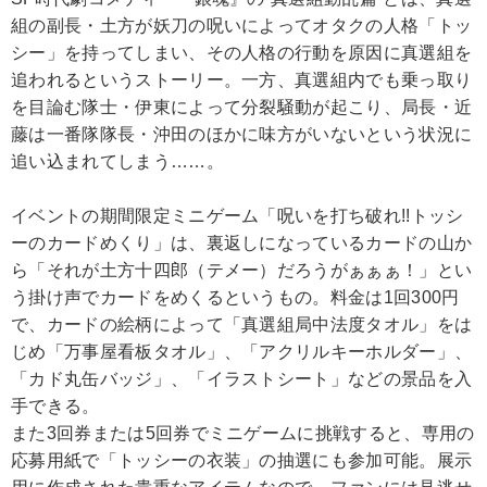
組の副長・土方が妖刀の呪いによってオタクの人格「トッ
シー」を持ってしまい、その人格の行動を原因に真選組を
追われるというストーリー。一方、真選組内でも乗っ取り
を目論む隊士・伊東によって分裂騒動が起こり、局長・近
藤は一番隊隊長・沖田のほかに味方がいないという状況に
追い込まれてしまう……。
イベントの期間限定ミニゲーム「呪いを打ち破れ!!トッシ
ーのカードめくり」は、裏返しになっているカードの山か
ら「それが土方十四郎（テメー）だろうがぁぁぁ！」とい
う掛け声でカードをめくるというもの。料金は1回300円
で、カードの絵柄によって「真選組局中法度タオル」をは
じめ「万事屋看板タオル」、「アクリルキーホルダー」、
「カド丸缶バッジ」、「イラストシート」などの景品を入
手できる。
また3回券または5回券でミニゲームに挑戦すると、専用の
応募用紙で「トッシーの衣装」の抽選にも参加可能。展示