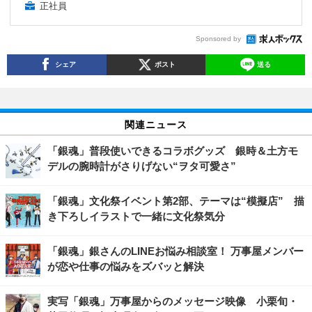
正社員
Sponsored by
シェア
ポスト
送る
関連ニュース
「銀魂」普段使いできるコラボグッズ 銀時＆土方モ
デルの腕時計がさりげない“ヲタ可愛さ”
「銀魂」文化祭イベント第2部、テーマは“模擬店” 描
き下ろしイラストで一緒に文化祭気分
「銀魂」銀さんのLINEお悩み相談室！ 万事屋メンバー
が恋や仕事の悩みをズバッと解決
実写「銀魂」万事屋からのメッセージ映像 小栗旬・