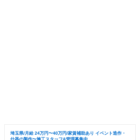
埼玉県/月給 24万円〜40万円/家賃補助あり イベント造作・
什器の製作〜施工スタッフ&管理募集中