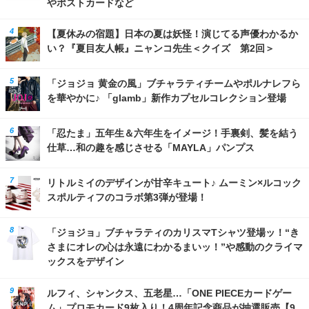
やポストカードなど
【夏休みの宿題】日本の夏は妖怪！演じてる声優わかるか
い？『夏目友人帳』ニャンコ先生＜クイズ 第2回＞
「ジョジョ 黄金の風」ブチャラティチームやポルナレフら
を華やかに♪ 「glamb」新作カプセルコレクション登場
「忍たま」五年生＆六年生をイメージ！手裏剣、髪を結う
仕草…和の趣を感じさせる「MAYLA」パンプス
リトルミイのデザインが甘辛キュート♪ ムーミン×ルコック
スポルティフのコラボ第3弾が登場！
「ジョジョ」ブチャラティのカリスマTシャツ登場ッ！“き
さまにオレの心は永遠にわかるまいッ！”や感動のクライマ
ックスをデザイン
ルフィ、シャンクス、五老星…「ONE PIECEカードゲー
ム」プロモカード9枚入り！4周年記念商品が抽選販売【9