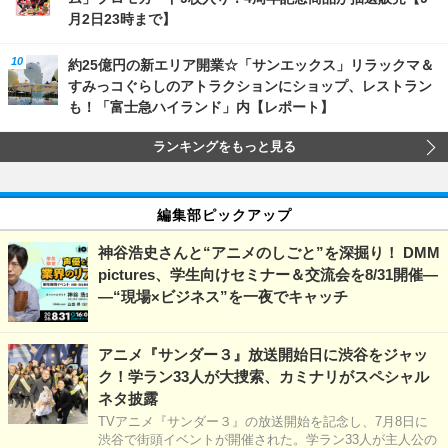
月2日23時まで】
約25億円の新エリア開業☆「サンエックス」リラックマ＆
すみっコぐらしのアトラクションにショップ、レストラン
も！「富士急ハイランド」内【レポート】
ランキングをもっと見る
編集部ピックアップ
神谷浩史さんと“アニメのしごと”を深掘り！ DMM
pictures、学生向けセミナー＆交流会を8/31開催―
―“現場×ビジネス”を一夜でキャッチ
アニメ『サンダー３』放送開始日に渋谷をジャッ
ク！学ラン33人が大捜索、カミナリがスペシャル
ネタ披露
TVアニメ『サンダー３』の放送開始を記念し、7月8日に
渋谷で街頭イベントが開催された。学ラン33人が主人公の