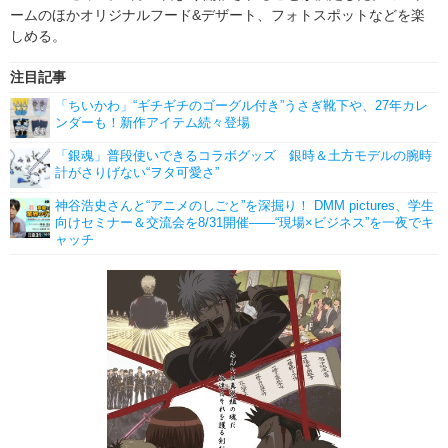
ームのほかオリジナルフード&デザート、フォトスポットなどを楽
しめる。
注目記事
「ちいかわ」“ギチギチのゴーグル付き”うさぎ靴下や、27年カレ
ンダーも！新作アイテム続々登場
「銀魂」普段使いできるコラボグッズ 銀時＆土方モデルの腕時
計がさりげない“ヲタ可愛さ”
神谷浩史さんと“アニメのしごと”を深掘り！ DMM pictures、学生
向けセミナー＆交流会を8/31開催――“現場×ビジネス”を一夜でキ
ャッチ