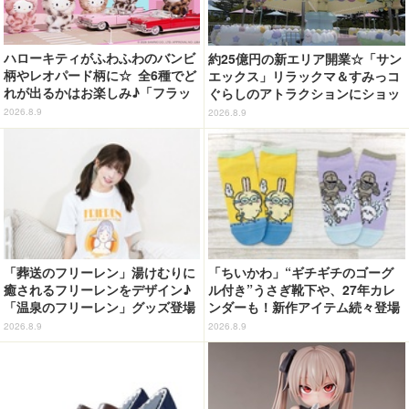
ハローキティがふわふわのバンビ
約25億円の新エリア開業☆「サン
柄やレオパード柄に☆ 全6種でど
エックス」リラックマ＆すみっコ
れが出るかはお楽しみ♪「フラッ
ぐらしのアトラクションにショッ
フィーハローキティチャーム」第
プ、レストランも！「富士急ハイ
2026.8.9
2026.8.9
2弾登場【8月20日～】
ランド」内【レポート】
「葬送のフリーレン」湯けむりに
「ちいかわ」“ギチギチのゴーグ
癒されるフリーレンをデザイン♪
ル付き”うさぎ靴下や、27年カレ
「温泉のフリーレン」グッズ登場
ンダーも！新作アイテム続々登場
2026.8.9
2026.8.9