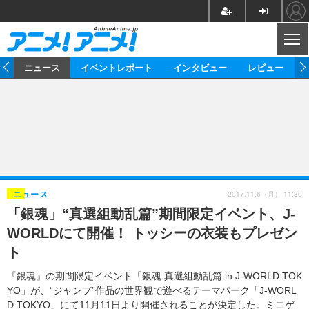
CL
ム
ニュース
イベントレポート
インタビュー
レビュー
ニュース
アニメ
映画/ドラマ
イベントレポート
マンガ
ノベル
アニメ
映画
インタビュー
音楽
声優
ライブ
舞台
スタッフ
声優
レビュー
2017.11.6（月） 11:30
ニュース
「銀魂」“真選組動乱篇”期間限定イベント、J-
ゲーム
グッズ
海外イベント
ビジネス
俳優・タレント
アーティスト
アニメ
実写
動画
WORLDにて開催！ トッシーの衣装もプレゼン
イベント
海外
ビジネス
書評
イベント
アニメ
映画/ドラマ
連載・コラム
ト
ゲーム
座談会
アニメ！アニメ！TV
ABEMA Cafe
『銀魂』の期間限定イベント「銀魂 真選組動乱篇 in J-WORLD TOK
YO」が、“ジャンプ”作品の世界観で遊べるテーマパーク「J-WORL
D TOKYO」にて11月11日より開催されることが決定した。ミニゲ