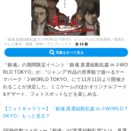
「銀魂 真選組動乱篇 in J-WORLD TOKYO」ビジュアル(C)空知英秋／集英社・
テレビ東京・電通・BNP・アニプレックス
全 14 枚
写真をすべて見る
『銀魂』の期間限定イベント「銀魂 真選組動乱篇 in J-WO
RLD TOKYO」が、“ジャンプ”作品の世界観で遊べるテー
マパーク「J-WORLD TOKYO」にて11月11日より開催さ
れることが決定した。ミニゲームのほかオリジナルフード
&デザート、フォトスポットなどを楽しめる。
【フォトギャラリー】「銀魂 真選組動乱篇 in J-WORLD T
OKYO」もっと見る？
SF時代劇コメディー『銀魂』の“真選組動乱篇”とは、真選