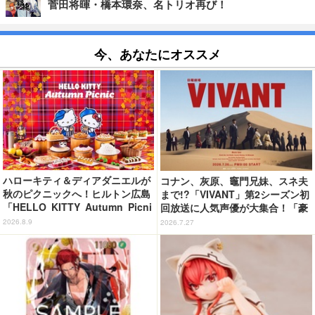
菅田将暉・橋本環奈、名トリオ再び！
今、あなたにオススメ
ハローキティ＆ディアダニエルが
コナン、灰原、竈門兄妹、スネ夫
秋のピクニックへ！ヒルトン広島
まで!?「VIVANT」第2シーズン初
「HELLO KITTY Autumn Picni
回放送に人気声優が大集合！「豪
c」開催 全27種のスイーツ＆セ
華すぎる」花江夏樹＆鬼頭明里＆
2026.8.9
2026.7.27
イボリーが登場
関智一＆高山みなみら出演