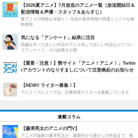
【2026夏アニメ】7月放送のアニメ一覧（放送開始日＆
配信情報＆声優・スタッフ＆あらすじ）
夏アニメの情報を深掘り！ 作品の基本情報や関連ニュースを随
時更新
気になる「アンケート」結果に注目
続編を作ってほしい作品やアニメ化してほしい作品などについ
てアンケート、その結果を公開
【重要・注意！】弊サイト「アニメ！アニメ！」Twitte
rアカウントのなりすましについて注意喚起のお知らせ
【NEW!! ライター募集！】
アニメ！アニメ！では、記事執筆ライターを募集しています。
連載コラム
【藤津亮太のアニメの門V】
アニメ評論家の藤津亮太が、最新作から懐かしの作品まで、独