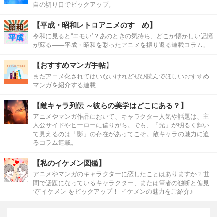
自の切り口でピックアップ。
【平成・昭和レトロアニメのすゝめ】
令和に見ると“エモい”？あのときの気持ち、どこか懐かしい記憶
が蘇る――平成・昭和を彩ったアニメを振り返る連載コラム。
【おすすめマンガ手帖】
まだアニメ化されてはいないけれどぜひ読んでほしいおすすめ
マンガを紹介する連載
【敵キャラ列伝 ～彼らの美学はどこにある？】
アニメやマンガ作品において、キャラクター人気や話題は、主
人公サイドやヒーローに偏りがち。でも、「光」が明るく輝い
て見えるのは「影」の存在があってこそ。敵キャラの魅力に迫
るコラム連載。
【私のイケメン図鑑】
アニメやマンガのキャラクターに恋したことはありますか？世
間で話題になっているキャラクター、または筆者の独断と偏見
で“イケメン”をピックアップ！ イケメンの魅力をご紹介♪