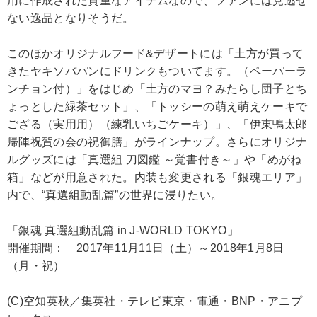
用に作成された貴重なアイテムなので、ファンには見逃せ
ない逸品となりそうだ。
このほかオリジナルフード&デザートには「土方が買って
きたヤキソバパンにドリンクもついてます。（ペーパーラ
ンチョン付）」をはじめ「土方のマヨ？みたらし団子とち
ょっとした緑茶セット」、「トッシーの萌え萌えケーキで
ござる（実用用）（練乳いちごケーキ）」、「伊東鴨太郎
帰陣祝賀の会の祝御膳」がラインナップ。さらにオリジナ
ルグッズには「真選組 刀図鑑 ～覚書付き～」や「めがね
箱」などが用意された。内装も変更される「銀魂エリア」
内で、“真選組動乱篇”の世界に浸りたい。
「銀魂 真選組動乱篇 in J-WORLD TOKYO」
開催期間： 2017年11月11日（土）～2018年1月8日
（月・祝）
(C)空知英秋／集英社・テレビ東京・電通・BNP・アニプ