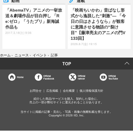
動画
連載
「AbemaTV」アニメの一挙放
「映画ちいかわ」昔ばなし形
送＆劇場作品が目白押し 「R
式から逸脱した“刺激”― 「今
e:ゼロ」「うたプリ」新海誠
日の日はさようなら」が観客
作品も
に意識させる物語の“裂け
目”【藤津亮太のアニメの門V
2017.3.18(土) 9:06
133回】
2026.8.7(金) 19:15
ホーム
›
ニュース
›
イベント
›
記事
TOP
Official
Official
Official
Home
Facebook
twitter
YouTube
お問合せ
広告掲載
会社概要
個人情報保護方針
紹介した商品/サービスを購入、契約した場合に、
売上の一部が弊社サイトに還元されることがあります。
当サイトに掲載の記事・見出し・写真・画像の無断転載を禁じます。
Copyright © 2026 IID, Inc.