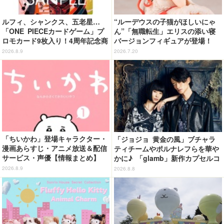
ルフィ、シャンクス、五老星…
“ルーデウスの子猫がほしいにゃ
「ONE PIECEカードゲーム」プ
ん”「無職転生」エリスの添い寝
ロモカード9枚入り！4周年記念商
バージョンフィギュアが登場！
品が抽選販売【9月2日23時まで】
猫耳＆ネグリジェの圧倒的破壊力
2026.8.9
2026.7.20
「ちいかわ」登場キャラクター・
「ジョジョ 黄金の風」ブチャラ
漫画あらすじ・アニメ放送＆配信
ティチームやポルナレフらを華や
サービス・声優【情報まとめ】
かに♪ 「glamb」新作カプセルコ
レクション登場
2026.8.9
2026.8.8