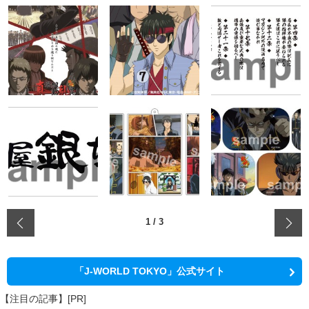
‹
1
/
3
「J-WORLD TOKYO」公式サイト
【注目の記事】[PR]