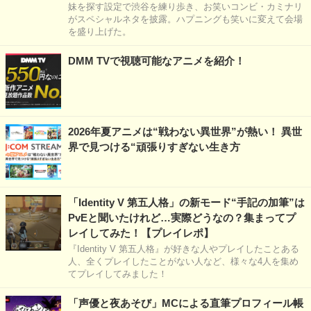
妹を探す設定で渋谷を練り歩き、お笑いコンビ・カミナリ
がスペシャルネタを披露。ハプニングも笑いに変えて会場
を盛り上げた。
DMM TVで視聴可能なアニメを紹介！
2026年夏アニメは“戦わない異世界”が熱い！ 異世
界で見つける“頑張りすぎない生き方
「Identity V 第五人格」の新モード“手記の加筆”は
PvEと聞いたけれど…実際どうなの？集まってプ
レイしてみた！【プレイレポ】
『Identity V 第五人格』が好きな人やプレイしたことある
人、全くプレイしたことがない人など、様々な4人を集め
てプレイしてみました！
「声優と夜あそび」MCによる直筆プロフィール帳