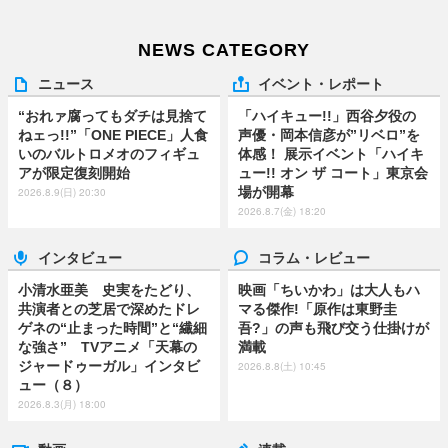
NEWS CATEGORY
ニュース
イベント・レポート
“おれァ腐ってもダチは見捨て
「ハイキュー!!」西谷夕役の
ねェっ!!”「ONE PIECE」人食
声優・岡本信彦が”リベロ”を
いのバルトロメオのフィギュ
体感！ 展示イベント「ハイキ
アが限定復刻開始
ュー!! オン ザ コート」東京会
場が開幕
2026.8.9(日) 20:30
2026.8.7(金) 18:20
インタビュー
コラム・レビュー
小清水亜美 史実をたどり、
映画「ちいかわ」は大人もハ
共演者との芝居で深めたドレ
マる傑作!「原作は東野圭
ゲネの“止まった時間”と“繊細
吾?」の声も飛び交う仕掛けが
な強さ” TVアニメ「天幕の
満載
ジャードゥーガル」インタビ
2026.8.8(土) 10:45
ュー（８）
2026.8.3(月) 18:00