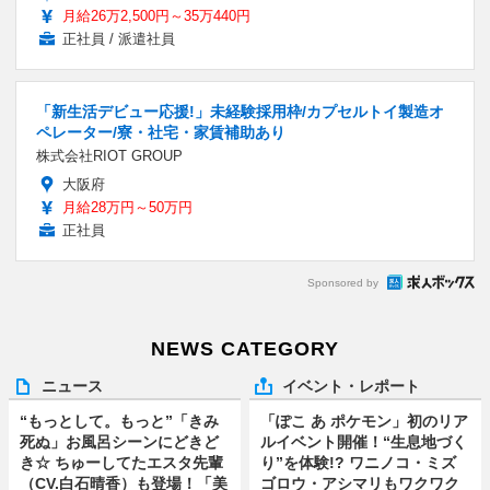
月給26万2,500円～35万440円
正社員 / 派遣社員
「新生活デビュー応援!」未経験採用枠/カプセルトイ製造オ
ペレーター/寮・社宅・家賃補助あり
株式会社RIOT GROUP
大阪府
月給28万円～50万円
正社員
Sponsored by
NEWS CATEGORY
ニュース
イベント・レポート
“もっとして。もっと”「きみ
「ぽこ あ ポケモン」初のリア
死ぬ」お風呂シーンにどきど
ルイベント開催！“生息地づく
き☆ ちゅーしてたエスタ先輩
り”を体験!? ワニノコ・ミズ
（CV.白石晴香）も登場！「美
ゴロウ・アシマリもワクワク