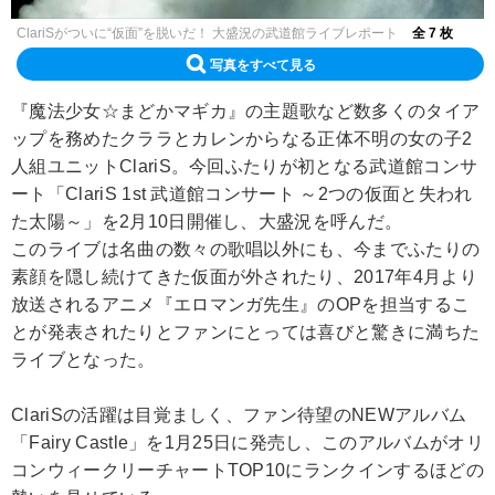
ClariSがついに“仮面”を脱いだ！ 大盛況の武道館ライブレポート
全 7 枚
写真をすべて見る
『魔法少女☆まどかマギカ』の主題歌など数多くのタイア
ップを務めたクララとカレンからなる正体不明の女の子2
人組ユニットClariS。今回ふたりが初となる武道館コンサ
ート「ClariS 1st 武道館コンサート ～2つの仮面と失われ
た太陽～」を2月10日開催し、大盛況を呼んだ。
このライブは名曲の数々の歌唱以外にも、今までふたりの
素顔を隠し続けてきた仮面が外されたり、2017年4月より
放送されるアニメ『エロマンガ先生』のOPを担当するこ
とが発表されたりとファンにとっては喜びと驚きに満ちた
ライブとなった。
ClariSの活躍は目覚ましく、ファン待望のNEWアルバム
「Fairy Castle」を1月25日に発売し、このアルバムがオリ
コンウィークリーチャートTOP10にランクインするほどの