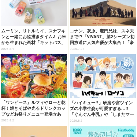
ムーミン、リトルミイ、スナフキ
コナン、灰原、竈門兄妹、スネ夫
ンと一緒にお絵描きタイム♪ お米
まで!?「VIVANT」第2シーズン初
から生まれた画材「キットパス」
回放送に人気声優が大集合！「豪
コラボ登場【8月9日（ムーミンの
華すぎる」花江夏樹＆鬼頭明里＆
2026.8.4
2026.7.27
日）より発売】
関智一＆高山みなみら出演
「ワンピース」ルフィやローと乾
「ハイキュー!!」研磨や宮ツイン
杯！焼きそばや光るドリンクカッ
ズの小学生姿が可愛すぎる…!!
プなどお祭りメニュー登場☆あ
「ぐんぐん牛乳」や「しまだマー
の“麦わら帽子”もグッズ化!? 【U
ト」デザインのグッズも!? ロー
2026.8.2
2026.8.5
SJ「ワンピース・プレミア・サマ
ソン限定グッズが登場！
ー」が開幕】