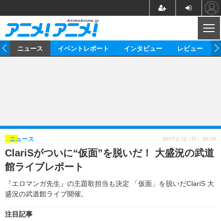
CL
ム
ニュース
イベントレポート
インタビュー
レビュー
ニュース
アニメ
映画/ドラマ
イベントレポート
マンガ
ノベル
アニメ
映画
インタビュー
音楽
声優
ライブ
舞台
スタッフ
声優
レビュー
2017.2.12（日） 20:00
ニュース
ClariSがついに“仮面”を脱いだ！ 大盛況の武道
ゲーム
グッズ
海外イベント
ビジネス
俳優・タレント
アーティスト
アニメ
実写
動画
館ライブレポート
イベント
海外
ビジネス
書評
イベント
アニメ
映画/ドラマ
連載・コラム
『エロマンガ先生』の主題歌担当も決定 「仮面」を脱いだClariS 大
盛況の武道館ライブ開催。
ゲーム
座談会
アニメ！アニメ！TV
ABEMA Cafe
注目記事