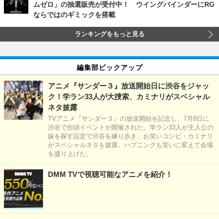
ムゼロ」の抽選販売が受付中！ ウイングバインダーにRG
ならではのギミックを搭載
ランキングをもっと見る
編集部ピックアップ
アニメ『サンダー３』放送開始日に渋谷をジャッ
ク！学ラン33人が大捜索、カミナリがスペシャル
ネタ披露
TVアニメ『サンダー３』の放送開始を記念し、7月8日に
渋谷で街頭イベントが開催された。学ラン33人が主人公の
妹を探す設定で渋谷を練り歩き、お笑いコンビ・カミナリ
がスペシャルネタを披露。ハプニングも笑いに変えて会場
を盛り上げた。
DMM TVで視聴可能なアニメを紹介！