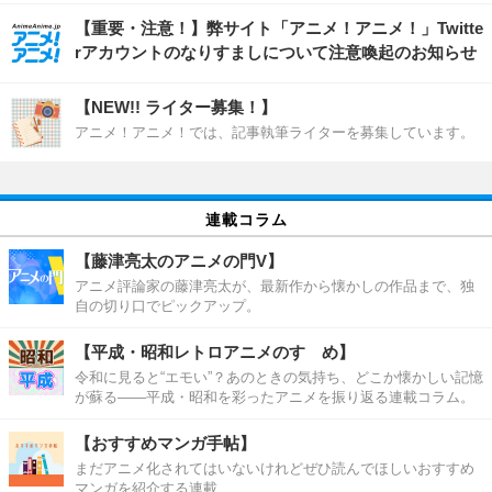
【重要・注意！】弊サイト「アニメ！アニメ！」Twitte
rアカウントのなりすましについて注意喚起のお知らせ
【NEW!! ライター募集！】
アニメ！アニメ！では、記事執筆ライターを募集しています。
連載コラム
【藤津亮太のアニメの門V】
アニメ評論家の藤津亮太が、最新作から懐かしの作品まで、独
自の切り口でピックアップ。
【平成・昭和レトロアニメのすゝめ】
令和に見ると“エモい”？あのときの気持ち、どこか懐かしい記憶
が蘇る――平成・昭和を彩ったアニメを振り返る連載コラム。
【おすすめマンガ手帖】
まだアニメ化されてはいないけれどぜひ読んでほしいおすすめ
マンガを紹介する連載