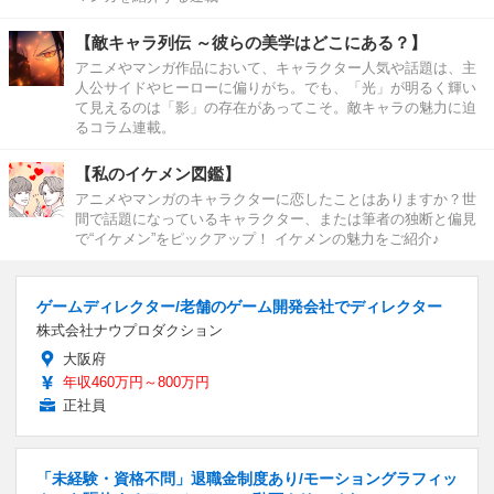
【敵キャラ列伝 ～彼らの美学はどこにある？】
アニメやマンガ作品において、キャラクター人気や話題は、主
人公サイドやヒーローに偏りがち。でも、「光」が明るく輝い
て見えるのは「影」の存在があってこそ。敵キャラの魅力に迫
るコラム連載。
【私のイケメン図鑑】
アニメやマンガのキャラクターに恋したことはありますか？世
間で話題になっているキャラクター、または筆者の独断と偏見
で“イケメン”をピックアップ！ イケメンの魅力をご紹介♪
ゲームディレクター/老舗のゲーム開発会社でディレクター
株式会社ナウプロダクション
大阪府
年収460万円～800万円
正社員
「未経験・資格不問」退職金制度あり/モーショングラフィッ