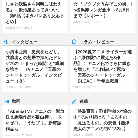
しさと残酷さを同時に味わえ
☆ 「ブクブクうみぞこの街」i
る」「緊張感あってきつい」
n横浜赤レンガ倉庫 ～8月9日
…第5話【ネタバレあり反応ま
まで【レポート】
とめ】
2026.8.5(水) 17:10
2026.8.5(水) 20:45
インタビュー
コラム・レビュー
小清水亜美 史実をたどり、
【2026夏アニメ ライターが選
共演者との芝居で深めたドレ
ぶ “原作愛”に震えた3作
ゲネの“止まった時間”と“繊細
品】！ アニメ化でさらに輝き
な強さ” TVアニメ「天幕の
を増した「これ描いて死ね」
ジャードゥーガル」インタビ
「天幕のジャードゥーガル」
ュー（８）
「BLEACH 千年血戦篇」
2026.8.3(月) 18:00
2026.8.5(水) 17:50
動画
連載
「AbemaTV」アニメの一挙放
「淡島百景」歌劇学校の“箱の
送＆劇場作品が目白押し 「R
中”であり続ける「去るもの」
e:ゼロ」「うたプリ」新海誠
「見送るもの」の景色【藤津
作品も
亮太のアニメの門V 132回】
2017.3.18(土) 9:06
2026.7.12(日) 12:20