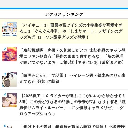
オラの妖怪バケ～ション』公開記
念】
アクセスランキング
「ハイキュー!!」研磨や宮ツインズの小学生姿が可愛すぎ
る…!!「ぐんぐん牛乳」や「しまだマート」デザインのグ
ッズも!? ローソン限定グッズが登場！
「攻殻機動隊」声優・久川綾…だと!? 士郎作品のキャラ登
場にファン歓喜☆「原作のままで良すぎるな」「脳の処理
が追いつかないよお」…第5話【ネタバレあり反応まとめ】
「映画ちいかわ」で話題！ セイレーン役・鈴木みのりが歩
んできた“歌姫”の軌跡
【2026夏アニメ ライターが選ぶここがいいから語らせて！
3選】この先どうなるの!?推しの未来が気になりすぎる「鎧
真伝サムライトルーパー」「乙女怪獣キャラメリゼ」「グ
ロウアップショウ 」
「逃げ上手の若君」特別展が鶴岡八幡宮で開催！ 北条時行