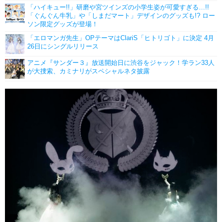
「ハイキュー!!」研磨や宮ツインズの小学生姿が可愛すぎる…!!
「ぐんぐん牛乳」や「しまだマート」デザインのグッズも!? ロー
ソン限定グッズが登場！
「エロマンガ先生」OPテーマはClariS「ヒトリゴト」に決定 4月
26日にシングルリリース
アニメ『サンダー３』放送開始日に渋谷をジャック！学ラン33人
が大捜索、カミナリがスペシャルネタ披露