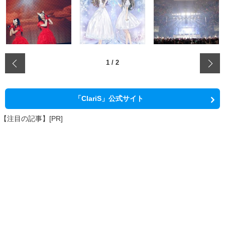
‹
1
/
2
「ClariS」公式サイト
【注目の記事】[PR]