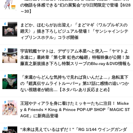
の物語を体感できる“幻の展覧会”が3日間限定で登場【8/28
～30】
まどか、ほむらがお出迎え♪ 「まどマギ〈ワルプルギスの
廻天〉」描き下ろしビジュアル登場！「サンシャインシテ
ィプリンスホテル」コラボ開催
宇宙戦艦ヤマトは、デザリアム本星へと突入―「ヤマトよ
永遠に」最終章「第七章 虹色の輪廻」特報映像が公開！加
藤直之新規描き下ろし特製スリーブのBlu-ray＆DVD情報も
「来週からどんな気持ちで見れば良いんだよ…」急転直下
の『鎧真伝サムライトルーパー』第17話に感情の追いつか
ない視聴者が続出…【ネタバレあり反応まとめ】
王冠やティアラを身に着けたミッキーたちに注目！ Micke
y & Friends × King & Prince POP-UP SHOP「MAGIC ST
AGE」に新商品登場
“未来は見えているはずだ！”「RG 1/144 ウイングガンダ