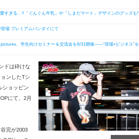
愛すぎる…!!「ぐんぐん牛乳」や「しまだマート」デザインのグッズも!
登場 プレミアムバンダイにて
ictures、学生向けセミナー＆交流会を8/31開催――“現場×ビジネス”を
ンドは砕けな
ションしたTシ
ルショッピン
SHOPにて、2月
谷完が2003