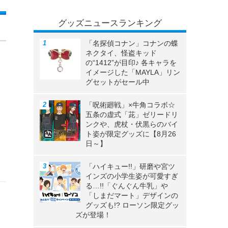
グッズニュースランキング
「名探偵コナン」コナンの蝶
ネクタイ、怪盗キッド
の“1412”が目印♪ 各キャラを
イメージした「MAYLA」リン
グセットがセール中
「呪術廻戦」×牛角コラボ☆
五条の虚式「茈」ゼリードリ
ンクや、虎杖・伏黒らのバイ
ト姿が限定グッズに【8月26
日～】
「ハイキュー!!」研磨や宮ツ
インズの小学生姿が可愛すぎ
る…!!「ぐんぐん牛乳」や
「しまだマート」デザインの
グッズも!? ローソン限定グッ
ズが登場！