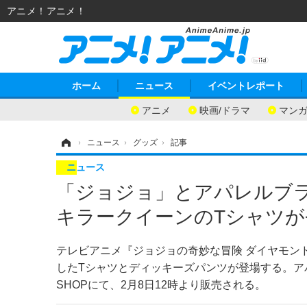
アニメ！アニメ！
ホーム
ニュース
イベントレポート
アニメ
映画/ドラマ
マン
ホーム
›
ニュース
›
グッズ
›
記事
ニュース
「ジョジョ」とアパレルブラン
キラークイーンのTシャツが
テレビアニメ『ジョジョの奇妙な冒険 ダイヤモンド
したTシャツとディッキーズパンツが登場する。アパレル
SHOPにて、2月8日12時より販売される。