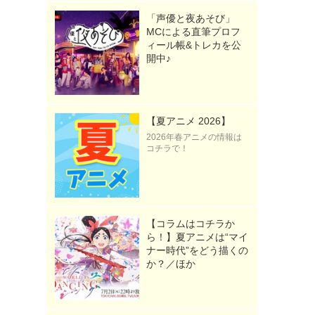
「声優と夜あそび」
MCによる直筆プロフ
ィール帳&トレカを公
開中♪
》
【夏アニメ 2026】
2026年春アニメの情報は
コチラで！
【コラムはコチラか
ら！】夏アニメは“マイ
ナー時代”をどう描くの
か？／ほか