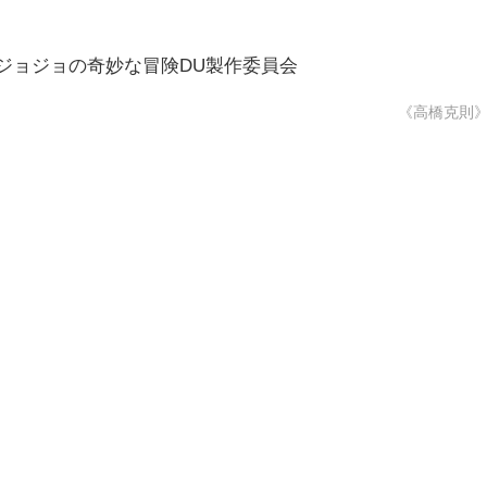
/集英社・ジョジョの奇妙な冒険DU製作委員会
《高橋克則