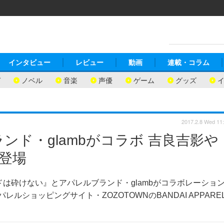
インタビュー
レビュー
動画
連載・コラム
ガ
ノベル
音楽
声優
ゲーム
グッズ
2017.2.8 Wed 11
ド・glambがコラボ 吉良吉影や
登場
は砕けない』とアパレルブランド・glambがコラボレーショ
ショッピングサイト・ZOZOTOWNのBANDAI APPARE