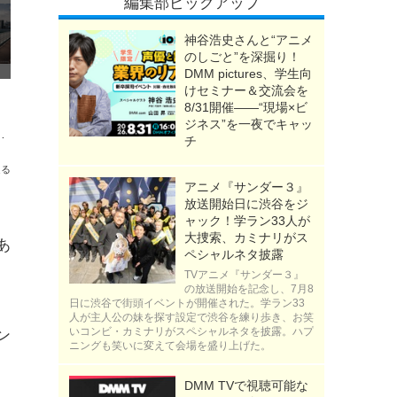
編集部ピックアップ
神谷浩史さんと“アニメ
のしごと”を深掘り！
DMM pictures、学生向
けセミナー＆交流会を
8/31開催――“現場×ビ
ジネス”を一夜でキャッ
年冬・大阪に誕生！TOKYOとは対局のコンセプトに注目
チ
送る
アニメ『サンダー３』
放送開始日に渋谷をジ
ャック！学ラン33人が
大捜索、カミナリがス
あ
ペシャルネタ披露
イ
TVアニメ『サンダー３』
の放送開始を記念し、7月8
日に渋谷で街頭イベントが開催された。学ラン33
人が主人公の妹を探す設定で渋谷を練り歩き、お笑
いコンビ・カミナリがスペシャルネタを披露。ハプ
ン
ニングも笑いに変えて会場を盛り上げた。
DMM TVで視聴可能な
人