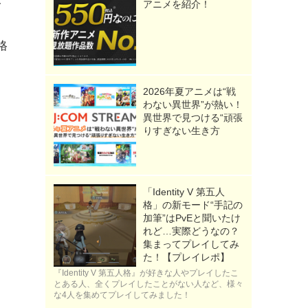
アニメを紹介！
リ
格
2026年夏アニメは“戦
わない異世界”が熱い！
異世界で見つける“頑張
りすぎない生き方
「Identity V 第五人
格」の新モード“手記の
加筆”はPvEと聞いたけ
れど…実際どうなの？
集まってプレイしてみ
た！【プレイレポ】
『Identity V 第五人格』が好きな人やプレイしたこ
とある人、全くプレイしたことがない人など、様々
な4人を集めてプレイしてみました！