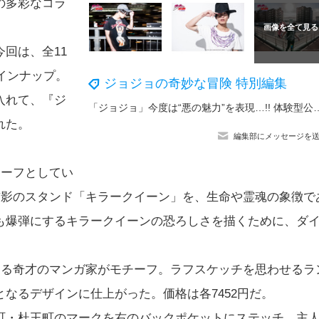
の多彩なコラ
回は、全11
インナップ。
ジョジョの奇妙な冒険 特別編集
入れて、『ジ
「ジョジョ」今度は“悪の魅力”を表現…!! 体験型公式ショップが26
れた。
編集部にメッセージを
チーフとしてい
吉影のスタンド「キラークイーン」を、生命や霊魂の象徴で
も爆弾にするキラークイーンの恐ろしさを描くために、ダ
する奇才のマンガ家がモチーフ。ラフスケッチを思わせるラ
なるデザインに仕上がった。価格は各7452円だ。
町・杜王町のマークを右のバックポケットにステッチ。主