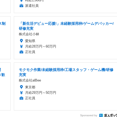
時給1,800円
派遣社員
ス制
「新生活デビュー応援!」未経験採用枠/ゲームデバッカー/
研修充実
株式会社小林
愛知県
月給28万円～60万円
正社員
問
モクモク作業/未経験採用枠/工場スタッフ・ゲーム機/研修
き歓
充実
株式会社alBee
東京都
月給29万円～50万円
正社員
Sponsored by