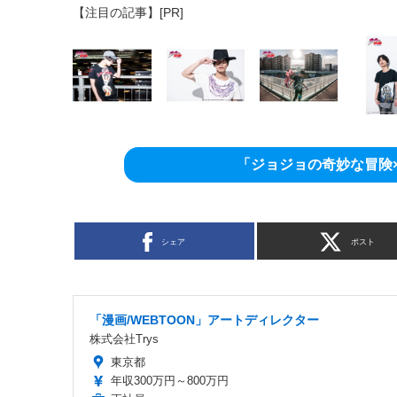
【注目の記事】[PR]
「ジョジョの奇妙な冒険×g
シェア
ポスト
「漫画/WEBTOON」アートディレクター
株式会社Trys
東京都
年収300万円～800万円