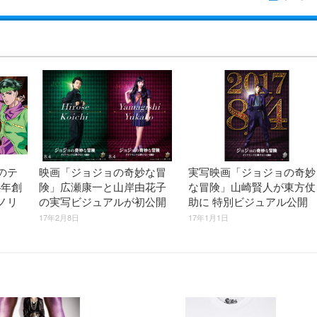
のテ
映画「ジョジョの奇妙な冒
実写映画「ジョジョの奇妙
4年創
険」広瀬康一と山岸由花子
な冒険」山崎賢人が東方仗
ノリ
の実写ビジュアルが初公開
助に 特別ビジュアル公開
17年2月8日
17年1月1日