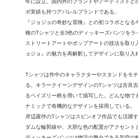
年に設立。国内外のブランドやアーティストと
ボ実績も持つアパレルブランドである。
『ジョジョの奇妙な冒険』との初コラボとなる今
種のTシャツと全3色のディッキーズパンツをラ
ストリートアートやポップアートの技法を取り
ョジョ』の魅力を再解釈してデザインに取り入
Tシャツは作中のキャラクターやスタンドをモ
る。キラークイーンデザインのTシャツは吉良
るペイズリー柄を用いて描写した。どんな物で
ナミックで有機的なデザインを採用している。
岸辺露伴のTシャツはスピンオフ作品でも活躍
ダムな輪郭線や、大胆な色の配置がアクセントと
ディッキーズパンツは物語の舞台である架空の