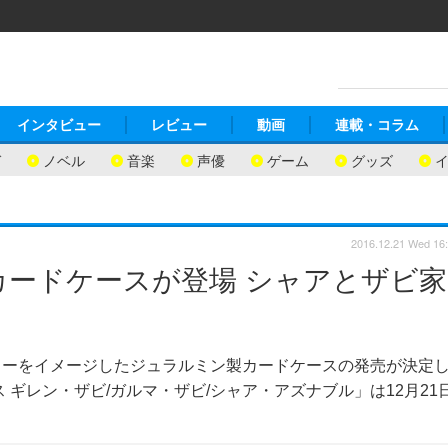
インタビュー
レビュー
動画
連載・コラム
ガ
ノベル
音楽
声優
ゲーム
グッズ
2016.12.21 Wed 16
ードケースが登場 シャアとザビ家
ターをイメージしたジュラルミン製カードケースの発売が決定
 ギレン・ザビ/ガルマ・ザビ/シャア・アズナブル」は12月21