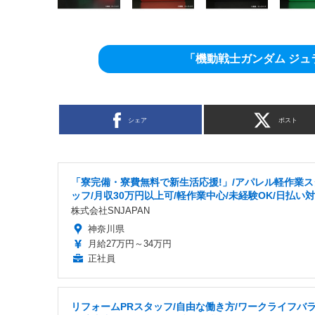
「機動戦士ガンダム ジ
シェア
ポスト
「寮完備・寮費無料で新生活応援!」/アパレル軽作業ス
ッフ/月収30万円以上可/軽作業中心/未経験OK/日払い
株式会社SNJAPAN
神奈川県
月給27万円～34万円
正社員
リフォームPRスタッフ/自由な働き方/ワークライフバ