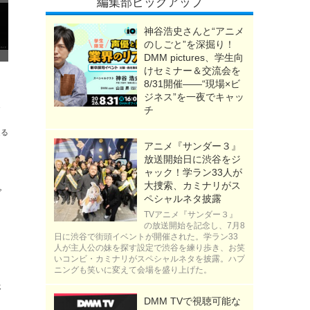
編集部ピックアップ
神谷浩史さんと“アニメ
のしごと”を深掘り！
DMM pictures、学生向
けセミナー＆交流会を
8/31開催――“現場×ビ
ジネス”を一夜でキャッ
すいシンプルなデザイン
チ
送る
アニメ『サンダー３』
放送開始日に渋谷をジ
ャック！学ラン33人が
大捜索、カミナリがス
で
ペシャルネタ披露
TVアニメ『サンダー３』
の放送開始を記念し、7月8
日に渋谷で街頭イベントが開催された。学ラン33
人が主人公の妹を探す設定で渋谷を練り歩き、お笑
いコンビ・カミナリがスペシャルネタを披露。ハプ
ニングも笑いに変えて会場を盛り上げた。
殊
DMM TVで視聴可能な