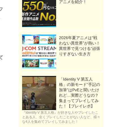
アニメを紹介！
フ
な
2026年夏アニメは“戦
わない異世界”が熱い！
異世界で見つける“頑張
りすぎない生き方
て
「Identity V 第五人
格」の新モード“手記の
加筆”はPvEと聞いたけ
れど…実際どうなの？
集まってプレイしてみ
た！【プレイレポ】
『Identity V 第五人格』が好きな人やプレイしたこ
とある人、全くプレイしたことがない人など、様々
な4人を集めてプレイしてみました！