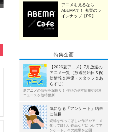
アニメを見るなら
ABEMAで！ 充実のラ
インナップ【PR】
特集企画
【2026夏アニメ】7月放送の
アニメ一覧（放送開始日＆配
信情報＆声優・スタッフ＆あ
らすじ）
夏アニメの情報を深掘り！ 作品の基本情報や関連
ニュースを随時更新
気になる「アンケート」結果
に注目
続編を作ってほしい作品やアニメ
化してほしい作品などについてア
ンケート、その結果を公開