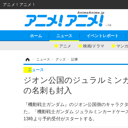
アニメ！アニメ！
ホーム
ニュース
イベントレポート
アニメ
映画/ドラマ
マン
ホーム
›
ニュース
›
グッズ
›
記事
ニュース
ジオン公国のジュラルミンカ
の名刺も封入
『機動戦士ガンダム』のジオン公国側のキャラク
た。「機動戦士ガンダム ジュラルミンカードケース
13時より予約受付がスタートする。