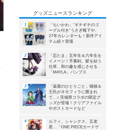
グッズニュースランキング
「ちいかわ」“ギチギチのゴ
ーグル付き”うさぎ靴下や、
27年カレンダーも！新作アイ
テム続々登場
ッ
「忍たま」五年生＆六年生を
イメージ！手裏剣、髪を結う
仕草…和の趣を感じさせる
「MAYLA」パンプス
「薬屋のひとりごと」猫猫＆
壬氏がネモフィラに囲まれ
て…♪ 茨城県コラボの限定グ
ッズが登場！クリアファイル
やポストカードなど
ルフィ、シャンクス、五老
星…「ONE PIECEカードゲ