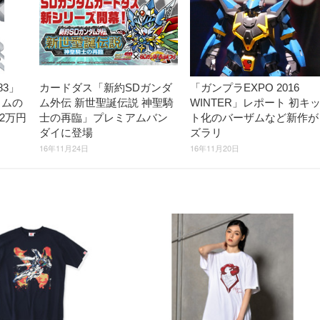
83」
カードダス「新約SDガンダ
「ガンプラEXPO 2016
ウムの
ム外伝 新世聖誕伝説 神聖騎
WINTER」レポート 初キ
2万円
士の再臨」プレミアムバン
ト化のバーザムなど新作が
ダイに登場
ズラリ
16年11月24日
16年11月20日