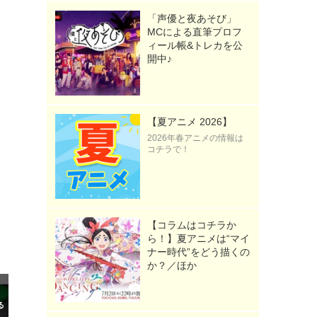
》
「声優と夜あそび」
MCによる直筆プロフ
ィール帳&トレカを公
開中♪
【夏アニメ 2026】
2026年春アニメの情報は
コチラで！
【コラムはコチラか
ら！】夏アニメは“マイ
ナー時代”をどう描くの
か？／ほか