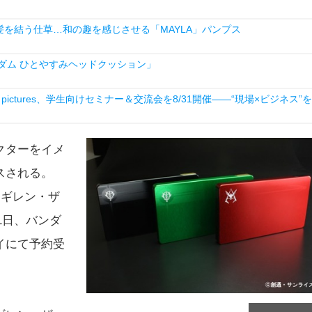
を結う仕草…和の趣を感じさせる「MAYLA」パンプス
ダム ひとやすみヘッドクッション」
ictures、学生向けセミナー＆交流会を8/31開催――“現場×ビジネス”を
クターをイメ
スされる。
 ギレン・ザ
1日、バンダ
イにて予約受