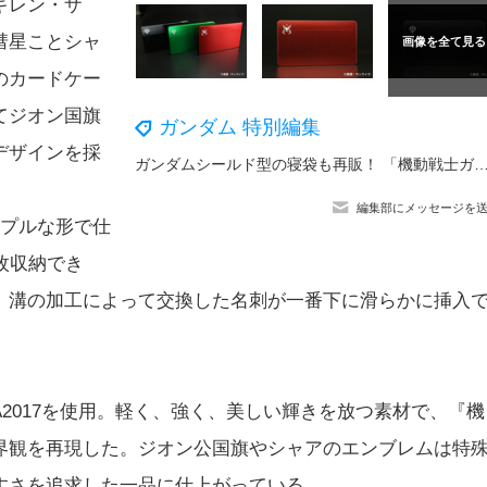
ギレン・ザ
彗星ことシャ
のカードケー
てジオン国旗
ガンダム 特別編集
デザインを採
ガンダムシールド型の寝袋も再販！ 「機動戦士ガンダム」アウトドアブランドNANGAとコラボしたアパレルがカッコいい！ 日常使いしや
編集部にメッセージを
ンプルな形で仕
枚収納でき
、溝の加工によって交換した名刺が一番下に滑らかに挿入
2017を使用。軽く、強く、美しい輝きを放つ素材で、『機
界観を再現した。ジオン公国旗やシャアのエンブレムは特
すさを追求した一品に仕上がっている。