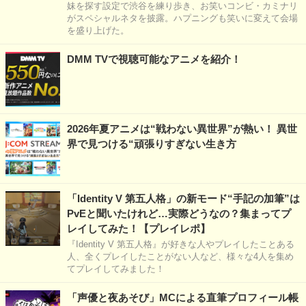
妹を探す設定で渋谷を練り歩き、お笑いコンビ・カミナリ
がスペシャルネタを披露。ハプニングも笑いに変えて会場
を盛り上げた。
DMM TVで視聴可能なアニメを紹介！
2026年夏アニメは“戦わない異世界”が熱い！ 異世
界で見つける“頑張りすぎない生き方
「Identity V 第五人格」の新モード“手記の加筆”は
PvEと聞いたけれど…実際どうなの？集まってプ
レイしてみた！【プレイレポ】
『Identity V 第五人格』が好きな人やプレイしたことある
人、全くプレイしたことがない人など、様々な4人を集め
てプレイしてみました！
「声優と夜あそび」MCによる直筆プロフィール帳