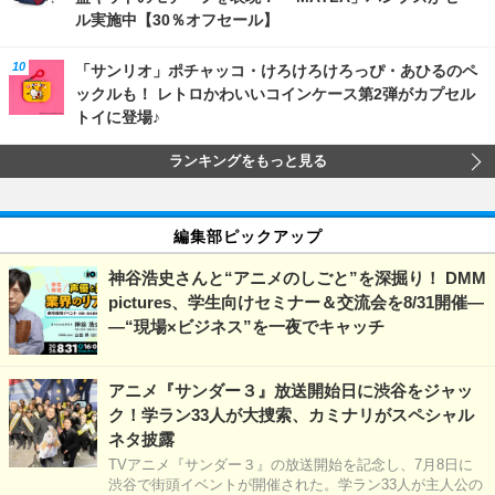
ル実施中【30％オフセール】
「サンリオ」ポチャッコ・けろけろけろっぴ・あひるのペ
ックルも！ レトロかわいいコインケース第2弾がカプセル
トイに登場♪
ランキングをもっと見る
編集部ピックアップ
神谷浩史さんと“アニメのしごと”を深掘り！ DMM
pictures、学生向けセミナー＆交流会を8/31開催―
―“現場×ビジネス”を一夜でキャッチ
アニメ『サンダー３』放送開始日に渋谷をジャッ
ク！学ラン33人が大捜索、カミナリがスペシャル
ネタ披露
TVアニメ『サンダー３』の放送開始を記念し、7月8日に
渋谷で街頭イベントが開催された。学ラン33人が主人公の