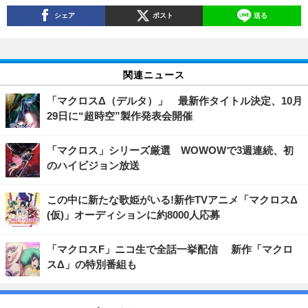
シェア
ポスト
送る
関連ニュース
「マクロスΔ（デルタ）」 最新作タイトル決定、10月
29日に“超時空”製作発表会開催
「マクロス」シリーズ厳選 WOWOWで3週連続、初
のハイビジョン放送
この中に新たな歌姫がいる!新作TVアニメ「マクロスΔ
(仮)」オーディションに約8000人応募
「マクロスF」ニコ生で全話一挙配信 新作「マクロ
スΔ」の特別番組も