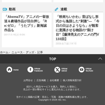
動画
連載
「AbemaTV」アニメの一挙放
「映画ちいかわ」昔ばなし形
送＆劇場作品が目白押し 「R
式から逸脱した“刺激”― 「今
e:ゼロ」「うたプリ」新海誠
日の日はさようなら」が観客
作品も
に意識させる物語の“裂け
目”【藤津亮太のアニメの門V
2017.3.18(土) 9:06
133回】
2026.8.7(金) 19:15
ホーム
›
ニュース
›
グッズ
›
記事
TOP
Official
Official
Official
Home
Facebook
twitter
YouTube
お問合せ
広告掲載
会社概要
個人情報保護方針
紹介した商品/サービスを購入、契約した場合に、
売上の一部が弊社サイトに還元されることがあります。
当サイトに掲載の記事・見出し・写真・画像の無断転載を禁じます。
Copyright © 2026 IID, Inc.