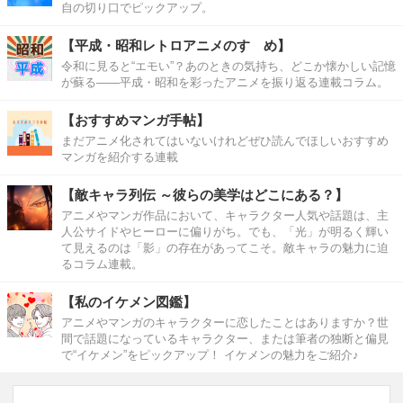
自の切り口でピックアップ。
【平成・昭和レトロアニメのすゝめ】
令和に見ると“エモい”？あのときの気持ち、どこか懐かしい記憶
が蘇る――平成・昭和を彩ったアニメを振り返る連載コラム。
【おすすめマンガ手帖】
まだアニメ化されてはいないけれどぜひ読んでほしいおすすめ
マンガを紹介する連載
【敵キャラ列伝 ～彼らの美学はどこにある？】
アニメやマンガ作品において、キャラクター人気や話題は、主
人公サイドやヒーローに偏りがち。でも、「光」が明るく輝い
て見えるのは「影」の存在があってこそ。敵キャラの魅力に迫
るコラム連載。
【私のイケメン図鑑】
アニメやマンガのキャラクターに恋したことはありますか？世
間で話題になっているキャラクター、または筆者の独断と偏見
で“イケメン”をピックアップ！ イケメンの魅力をご紹介♪