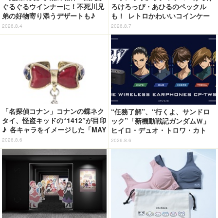
ぐるぐるウインナーに！不死川兄
ろけろっぴ・あひるのペックル
弟の好物寄り添うデザートも♪
も！ レトロかわいいコインケー
「ジョイフル」コラボ第3弾・第4
ス第2弾がカプセルトイに登場♪
2026.8.4
2026.8.7
弾決定【8月18日～】
「名探偵コナン」コナンの蝶ネク
“任務了解”、“行くよ、サンドロ
タイ、怪盗キッドの“1412”が目印
ック”「新機動戦記ガンダムＷ」
♪ 各キャラをイメージした「MAY
ヒイロ・デュオ・トロワ・カト
LA」リングセットがセール中
ル・五飛の声がする…！ 新規録
2026.8.6
2026.8.6
り下ろしボイス搭載のワイヤレス
イヤホンが登場