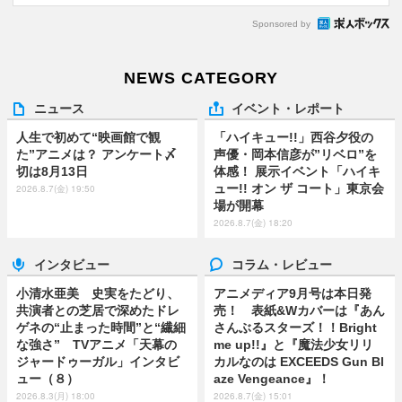
Sponsored by
NEWS CATEGORY
ニュース
イベント・レポート
人生で初めて“映画館で観
「ハイキュー!!」西谷夕役の
た”アニメは？ アンケート〆
声優・岡本信彦が”リベロ”を
切は8月13日
体感！ 展示イベント「ハイキ
ュー!! オン ザ コート」東京会
2026.8.7(金) 19:50
場が開幕
2026.8.7(金) 18:20
インタビュー
コラム・レビュー
小清水亜美 史実をたどり、
アニメディア9月号は本日発
共演者との芝居で深めたドレ
売！ 表紙&Wカバーは『あん
ゲネの“止まった時間”と“繊細
さんぶるスターズ！！Bright
な強さ” TVアニメ「天幕の
me up!!』と『魔法少女リリ
ジャードゥーガル」インタビ
カルなのは EXCEEDS Gun Bl
ュー（８）
aze Vengeance』！
2026.8.3(月) 18:00
2026.8.7(金) 15:01