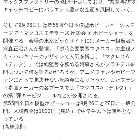
マックスファクトリーの6社を予定しており、“共闘再び”を
キャッチコピーにバラエティ豊かな企画を展開していく。
そして9月26日には第55回全日本模型ホビーショーのステ
ージで「マクロスモデラーズ 座談会 in ホビーショー」を
開催する。会場の東京ビッグサイトにはメーカー担当者と
河森正治さんが登壇。『超時空要要塞マクロス』の主役メ
カ・バルキリーのデザインで人気を博し、『マクロスΔ
（デルタ）』では総監督を務める河森さんがプラモデル展
開について何を語るのだろうか。アニメファンやホビーフ
ァンにとって見逃せない座談会になりそうだ。またブラン
ド参画メーカーの各ブースでは『マクロスΔ（デルタ）』
の第1弾キービジュアルなどが公開される。
第55回全日本模型ホビーショーは9月26日と27日に一般公
開。入場料金は1000円（税込）で中学生以下は無料とな
っている。
[高橋克則]