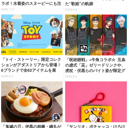
ラボ！水着姿のスヌーピーにも注
た“歌姫”の軌跡
目
2026.7.31
2026.8.4
「トイ・ストーリー」限定コレク
「呪術廻戦」×牛角コラボ☆ 五条
ションがアダストリアから登場！
の虚式「茈」ゼリードリンクや、
6ブランドで全62アイテムを展
虎杖・伏黒らのバイト姿が限定グ
開 店舗で購入するとオリジナル
ッズに【8月26日～】
2026.8.4
2026.8.5
マグネットをプレゼント☆
「鬼滅の刃」伊黒の相棒・鏑丸が
「サンリオ」ポチャッコ・けろけ