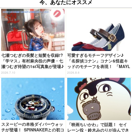
今、あなたにオススメ
七瀬つむぎの長髪と短髪を収録!?
可愛すぎるモチーフデザイン♪
「学マス」有村麻央役の声優・七
「名探偵コナン」コナン&怪盗キ
瀬つむぎ待望の1st写真集が登場♪
ッドのモチーフを表現！ 「MAYL
10月30日に発売
A」パンプスがセール実施中【3
2026.7.10
2026.8.6
0％オフセール】
スヌーピーの本格ダイバーウォッ
「映画ちいかわ」で話題！ セイ
チが登場！ SPINNAKERとの初コ
レーン役・鈴木みのりが歩んでき