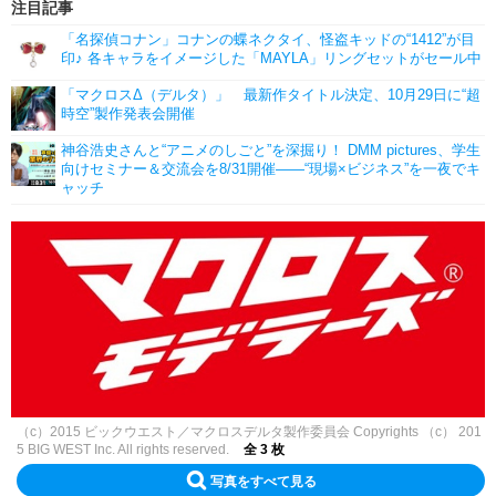
注目記事
「名探偵コナン」コナンの蝶ネクタイ、怪盗キッドの“1412”が目
印♪ 各キャラをイメージした「MAYLA」リングセットがセール中
「マクロスΔ（デルタ）」 最新作タイトル決定、10月29日に“超
時空”製作発表会開催
神谷浩史さんと“アニメのしごと”を深掘り！ DMM pictures、学生
向けセミナー＆交流会を8/31開催――“現場×ビジネス”を一夜でキ
ャッチ
（c）2015 ビックウエスト／マクロスデルタ製作委員会 Copyrights （c） 201
5 BIG WEST Inc. All rights reserved.
全 3 枚
写真をすべて見る