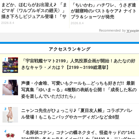
まどか、ほむらがお出迎え♪ 「ま
「ちいかわ」ハチワレ、うさぎ達
どマギ〈ワルプルギスの廻天〉」
が就寝時のバストをケア♪ ナイト
描き下ろしビジュアル登場！「サ
ブラ＆ショーツが発売
ンシャインシティプリンスホテ
2026.8.4
2026.8.4
ル」コラボ開催
Recommended by
アクセスランキング
「宇宙戦艦ヤマト2199」人気投票企画が開始！あたなの好
きなキャラ・メカは？【2199～3199総選挙】
声優・小倉唯、可愛いもクールも…どっちも好きだ!! 最新
写真集「ゆいま～る」4種類の表紙を公開！「成長した私の
姿を楽しんでいただけたら」
ニャンコ先生がひょっこり♪「夏目友人帳」コラボアパレ
ル登場！もこもこバッグやカーディガンなど全8型
「名探偵コナン」コナンの蝶ネクタイ、怪盗キッドの“141