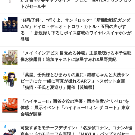
2”が目印♪ 各キャラをイメージした「MAYLA」リングセッ
トがセール中
“任務了解”、“行くよ、サンドロック”「新機動戦記ガンダ
ムＷ」ヒイロ・デュオ・トロワ・カトル・五飛の声がす
る…！ 新規録り下ろしボイス搭載のワイヤレスイヤホンが
登場
「メイドインアビス 目覚める神秘」主題歌聴ける本予告映
像お披露目！追加キャストに諸星すみれ&星野貴紀
「薬屋」壬氏様とひまわりの里に♪ 猫猫ちゃんと大洗サン
ビーチに☆ 一緒に写真が撮れるARフォトスポット企画
「猫猫・壬氏と夏巡り」開催【茨城県】
「ハイキュー!!」西谷夕役の声優・岡本信彦が”リベロ”を
体感！ 展示イベント「ハイキュー!! オン ザ コート」東京
会場が開幕
可愛すぎるモチーフデザイン♪ 「名探偵コナン」コナン&怪
盗キッドのモチーフを表現！ 「MAYLA」パンプスがセー