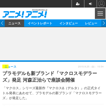
CL
ム
ニュース
イベントレポート
インタビュー
レビュー
ニュース
アニメ
映画/ドラマ
イベントレポート
マンガ
ノベル
アニメ
映画
インタビュー
音楽
声優
ライブ
舞台
スタッフ
声優
レビュー
2015.9.25（金） 10:54
ニュース
プラモデルも新ブランド「マクロスモデラー
ゲーム
グッズ
海外イベント
ビジネス
俳優・タレント
アーティスト
アニメ
実写
動画
ズ」発足 河森正治らで座談会開催
イベント
海外
ビジネス
書評
イベント
アニメ
映画/ドラマ
連載・コラム
「マクロス」シリーズ最新作『マクロスΔ（デルタ）』の正式タイ
トル発表にあわせて、プラモデルの新ブランド「マクロスモデラー
ゲーム
座談会
アニメ！アニメ！TV
ABEMA Cafe
ズ」が発足した。