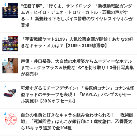
“任務了解”、“行くよ、サンドロック”「新機動戦記ガンダ
ムＷ」ヒイロ・デュオ・トロワ・カトル・五飛の声がす
る…！ 新規録り下ろしボイス搭載のワイヤレスイヤホンが
登場
「宇宙戦艦ヤマト2199」人気投票企画が開始！あたなの好
きなキャラ・メカは？【2199～3199総選挙】
声優・井口裕香、大自然の水着姿からムーディーなホテル
まで…♪ グラマラス＆妖艶な“今”を切り取り！3冊目写真集
が発売中
可愛すぎるモチーフデザイン♪ 「名探偵コナン」コナン&怪
盗キッドのモチーフを表現！ 「MAYLA」パンプスがセー
ル実施中【30％オフセール】
自分の名前と好きなキャラを組み合わせられる！ 「呪術廻
戦」「死滅回游」はんこが銀行印に！虎杖悠仁、乙骨憂太
ら16キャラ追加で全104種