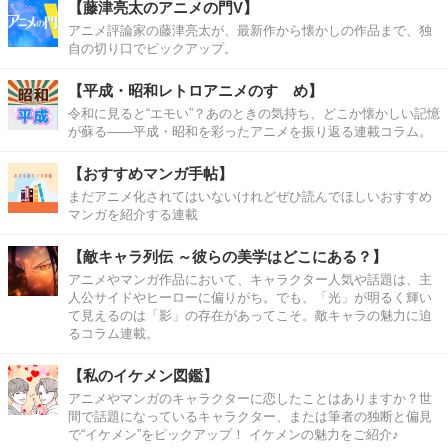
【藤津亮太のアニメの門V】
アニメ評論家の藤津亮太が、最新作から懐かしの作品まで、独
自の切り口でピックアップ。
【平成・昭和レトロアニメのすゝめ】
令和に見ると“エモい”？あのときの気持ち、どこか懐かしい記憶
が蘇る――平成・昭和を彩ったアニメを振り返る連載コラム。
【おすすめマンガ手帖】
まだアニメ化されてはいないけれどぜひ読んでほしいおすすめ
マンガを紹介する連載
【敵キャラ列伝 ～彼らの美学はどこにある？】
アニメやマンガ作品において、キャラクター人気や話題は、主
人公サイドやヒーローに偏りがち。でも、「光」が明るく輝い
て見えるのは「影」の存在があってこそ。敵キャラの魅力に迫
るコラム連載。
【私のイケメン図鑑】
アニメやマンガのキャラクターに恋したことはありますか？世
間で話題になっているキャラクター、または筆者の独断と偏見
で“イケメン”をピックアップ！ イケメンの魅力をご紹介♪