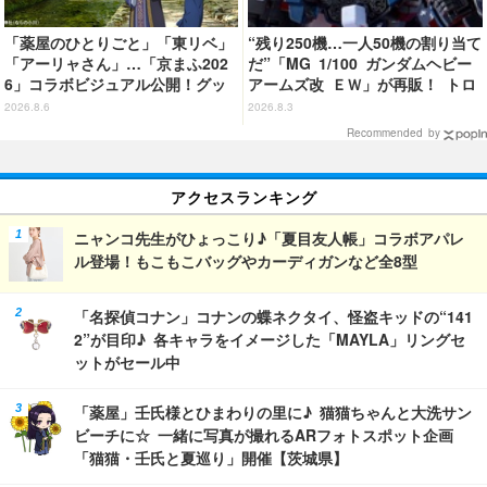
「薬屋のひとりごと」「東リベ」
“残り250機…一人50機の割り当て
「アーリャさん」…「京まふ202
だ”「MG 1/100 ガンダムヘビー
6」コラボビジュアル公開！グッ
アームズ改 ＥＷ」が再販！ トロ
ズなどの最新情報も
ワを象徴するピエロマスクも付属
2026.8.6
2026.8.3
Recommended by
アクセスランキング
ニャンコ先生がひょっこり♪「夏目友人帳」コラボアパレ
ル登場！もこもこバッグやカーディガンなど全8型
「名探偵コナン」コナンの蝶ネクタイ、怪盗キッドの“141
2”が目印♪ 各キャラをイメージした「MAYLA」リングセ
ットがセール中
「薬屋」壬氏様とひまわりの里に♪ 猫猫ちゃんと大洗サン
ビーチに☆ 一緒に写真が撮れるARフォトスポット企画
「猫猫・壬氏と夏巡り」開催【茨城県】