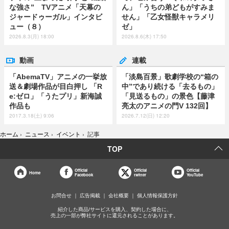
な強さ” TVアニメ「天幕の
ん」「うちの弟どもがすみま
ジャードゥーガル」インタビ
せん」「乙女怪獣キャラメリ
ュー（８）
ゼ」
2026.8.3(月) 18:00
2026.8.6(木) 17:50
動画
連載
「AbemaTV」アニメの一挙放
「淡島百景」歌劇学校の“箱の
送＆劇場作品が目白押し 「R
中”であり続ける「去るもの」
e:ゼロ」「うたプリ」新海誠
「見送るもの」の景色【藤津
作品も
亮太のアニメの門V 132回】
2017.3.18(土) 9:06
2026.7.12(日) 12:20
ホーム
›
ニュース
›
イベント
›
記事
TOP
Official
Official
Official
Home
Facebook
twitter
YouTube
お問合せ
広告掲載
会社概要
個人情報保護方針
紹介した商品/サービスを購入、契約した場合に、
売上の一部が弊社サイトに還元されることがあります。