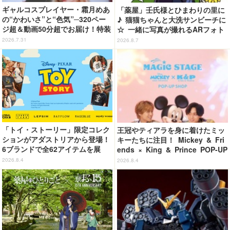
ギャルコスプレイヤー・霜月めあ
「薬屋」壬氏様とひまわりの里に
の“かわいさ”と“色気”─320ペー
♪ 猫猫ちゃんと大洗サンビーチに
ジ超＆動画50分超でお届け！特装
☆ 一緒に写真が撮れるARフォト
合本版のデジタル写真集が登場
スポット企画「猫猫・壬氏と夏巡
2026.7.31
2026.8.7
り」開催【茨城県】
「トイ・ストーリー」限定コレク
王冠やティアラを身に着けたミッ
ションがアダストリアから登場！
キーたちに注目！ Mickey & Fri
6ブランドで全62アイテムを展
ends × King & Prince POP-UP
開 店舗で購入するとオリジナル
SHOP「MAGIC STAGE」に新商
2026.8.4
2026.8.4
マグネットをプレゼント☆
品登場