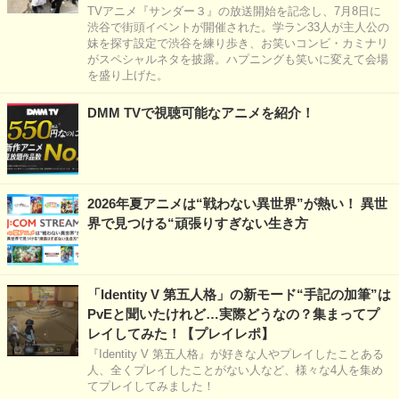
TVアニメ『サンダー３』の放送開始を記念し、7月8日に
渋谷で街頭イベントが開催された。学ラン33人が主人公の
妹を探す設定で渋谷を練り歩き、お笑いコンビ・カミナリ
がスペシャルネタを披露。ハプニングも笑いに変えて会場
を盛り上げた。
DMM TVで視聴可能なアニメを紹介！
2026年夏アニメは“戦わない異世界”が熱い！ 異世
界で見つける“頑張りすぎない生き方
「Identity V 第五人格」の新モード“手記の加筆”は
PvEと聞いたけれど…実際どうなの？集まってプ
レイしてみた！【プレイレポ】
『Identity V 第五人格』が好きな人やプレイしたことある
人、全くプレイしたことがない人など、様々な4人を集め
てプレイしてみました！