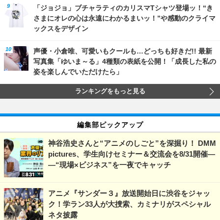
「ジョジョ」ブチャラティのカリスマTシャツ登場ッ！“き
さまにオレの心は永遠にわかるまいッ！”や感動のクライマ
ックスをデザイン
声優・小倉唯、可愛いもクールも…どっちも好きだ!! 最新
写真集「ゆいま～る」4種類の表紙を公開！「成長した私の
姿を楽しんでいただけたら」
ランキングをもっと見る
編集部ピックアップ
神谷浩史さんと“アニメのしごと”を深掘り！ DMM
pictures、学生向けセミナー＆交流会を8/31開催―
―“現場×ビジネス”を一夜でキャッチ
アニメ『サンダー３』放送開始日に渋谷をジャッ
ク！学ラン33人が大捜索、カミナリがスペシャル
ネタ披露