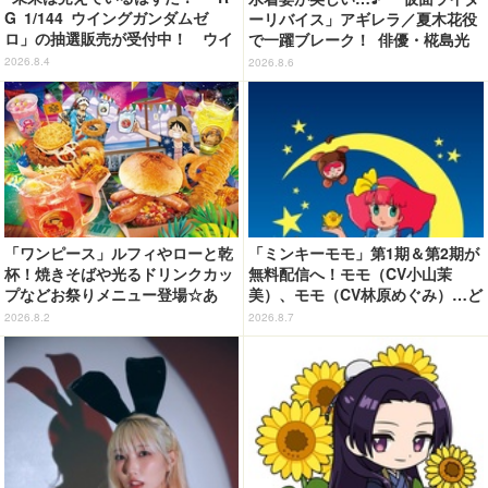
G 1/144 ウイングガンダムゼ
ーリバイス」アギレラ／夏木花役
ロ」の抽選販売が受付中！ ウイ
で一躍ブレーク！ 俳優・椛島光
ングバインダーにRGならではの
の2nd写真集が予約開始
2026.8.4
2026.8.6
ギミックを搭載
「ワンピース」ルフィやローと乾
「ミンキーモモ」第1期＆第2期が
杯！焼きそばや光るドリンクカッ
無料配信へ！モモ（CV小山茉
プなどお祭りメニュー登場☆あ
美）、モモ（CV林原めぐみ）…ど
の“麦わら帽子”もグッズ化!? 【U
ちらも楽しめる☆【8月10日～】
2026.8.2
2026.8.7
SJ「ワンピース・プレミア・サマ
ー」が開幕】