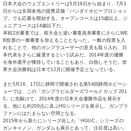
日本大会のウェブエントリーは5月18日から始まり、7月1
日からは全国各地の提携店舗「バンダイホビープロショッ
プ」でも応募を開始する。オープンコースは15歳以上、ジ
ュニアコースは14歳以下だ。
本戦2次審査では、前大会と違い審査員表審査にさらにWE
B投票の一般審査を加えることとなった。一般の投票を入
れることで、他のガンプラユーザーの意見も取り入れ、日
本代表をさらに厳選するという試みだ。2014年度の優勝
を海外選手が獲得していることもあり、白熱しそうだ。世
界大会決勝戦は日本で12月に開催予定となっている。
また5月16、17日に静岡で開催される第54回静岡ホビーシ
ョーでは、この「ガンプラビルダーズワールドカップ 201
5」に先駆けて、2014年度の日本大会優勝作品を展示す
る。他にも約200点に及ぶHGシリーズを展示し、ガンプラ
ファンにはたまらない空間となる。
2015年から新たにシリーズ化した「HGUC」シリーズの
ガンキャノン、ガンダムも展示とあって、注目度は高い。