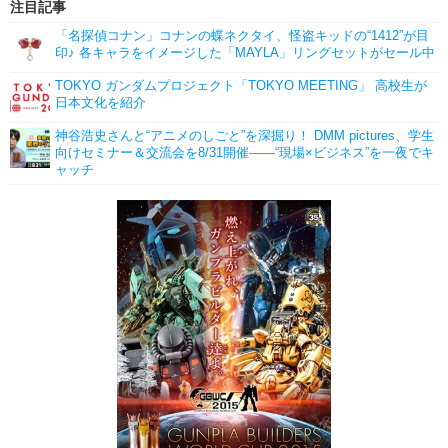
注目記事
「名探偵コナン」コナンの蝶ネクタイ、怪盗キッドの“1412”が目
印♪ 各キャラをイメージした「MAYLA」リングセットがセール中
TOKYO ガンダムプロジェクト「TOKYO MEETING」 高校生が
日本文化を紹介
神谷浩史さんと“アニメのしごと”を深掘り！ DMM pictures、学生
向けセミナー＆交流会を8/31開催――“現場×ビジネス”を一夜でキ
ャッチ