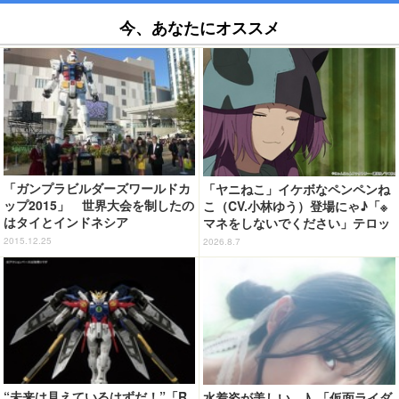
今、あなたにオススメ
「ガンプラビルダーズワールドカ
「ヤニねこ」イケボなペンペンね
ップ2015」 世界大会を制したの
こ（CV.小林ゆう）登場にゃ♪「※
はタイとインドネシア
マネをしないでください」テロッ
プや、アルねこ失踪で江ノ島が聖
2015.12.25
2026.8.7
地になっちゃう!?「今期の癒し
枠」「怒られない回」第6話【ネ
タバレあり反応まとめ】
“未来は見えているはずだ！”「R
水着姿が美しい…♪ 「仮面ライダ