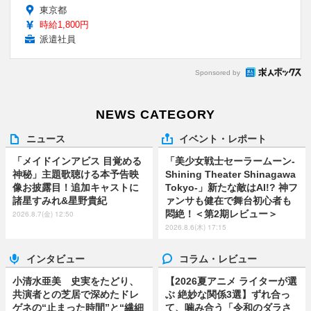
東京都
時給1,800円
派遣社員
Sponsored by
NEWS CATEGORY
ニュース
イベント・レポート
「メイドインアビス 目覚める
「美少女戦士セーラームーン-
神秘」主題歌聴ける本予告映
Shining Theater Shinagawa
像お披露目！追加キャストに
Tokyo-」新たな敵はAI!? 神フ
諸星すみれ&星野貴紀
ァンサも健在で舞台初心者も
悶絶！＜第2期レビュー＞
2026.8.7(金) 12:50
2026.8.6(木) 17:15
インタビュー
コラム・レビュー
小清水亜美 史実をたどり、
【2026夏アニメ ライターが選
共演者との芝居で深めたドレ
ぶ 絶妙な関係3選】ずれ合っ
ゲネの“止まった時間”と“繊細
て、噛み合う「令和のダラさ