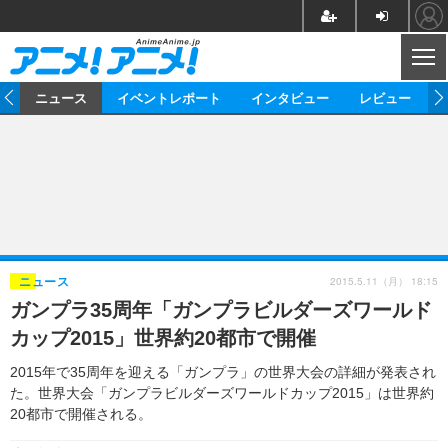
CL
ム
ニュース
イベントレポート
インタビュー
レビュー
ニュース
アニメ
映画/ドラマ
イベントレポート
マンガ
ノベル
アニメ
映画
インタビュー
音楽
声優
ライブ
舞台
スタッフ
声優
レビュー
2015.5.11（月） 18:15
ニュース
ガンプラ35周年「ガンプラビルダーズワールド
ゲーム
グッズ
海外イベント
ビジネス
俳優・タレント
アーティスト
アニメ
実写
動画
カップ2015」世界約20都市で開催
イベント
海外
ビジネス
書評
イベント
アニメ
映画/ドラマ
連載・コラム
2015年で35周年を迎える「ガンプラ」の世界大会の詳細が発表され
た。世界大会「ガンプラビルダーズワールドカップ2015」は世界約
ゲーム
座談会
アニメ！アニメ！TV
ABEMA Cafe
20都市で開催される。