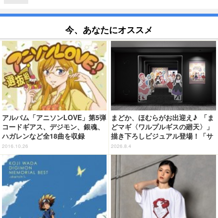
今、あなたにオススメ
アルバム「アニソンLOVE」第5弾
まどか、ほむらがお出迎え♪ 「ま
コードギアス、デジモン、銀魂、
どマギ〈ワルプルギスの廻天〉」
ハガレンなど全18曲を収録
描き下ろしビジュアル登場！「サ
ンシャインシティプリンスホテ
2016.10.26
2026.8.4
ル」コラボ開催