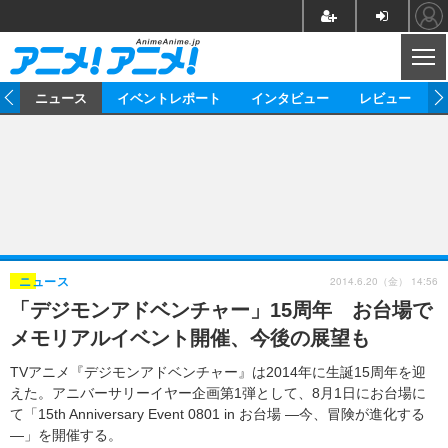
CL
ム
ニュース
イベントレポート
インタビュー
レビュー
ニュース
アニメ
映画/ドラマ
イベントレポート
マンガ
ノベル
アニメ
映画
インタビュー
音楽
声優
ライブ
舞台
スタッフ
声優
レビュー
2014.6.20（金） 14:56
ニュース
「デジモンアドベンチャー」15周年 お台場で
ゲーム
グッズ
海外イベント
ビジネス
俳優・タレント
アーティスト
アニメ
実写
動画
メモリアルイベント開催、今後の展望も
イベント
海外
ビジネス
書評
イベント
アニメ
映画/ドラマ
連載・コラム
TVアニメ『デジモンアドベンチャー』は2014年に生誕15周年を迎
えた。アニバーサリーイヤー企画第1弾として、8月1日にお台場に
ゲーム
座談会
アニメ！アニメ！TV
ABEMA Cafe
て「15th Anniversary Event 0801 in お台場 ―今、冒険が進化する
―」を開催する。