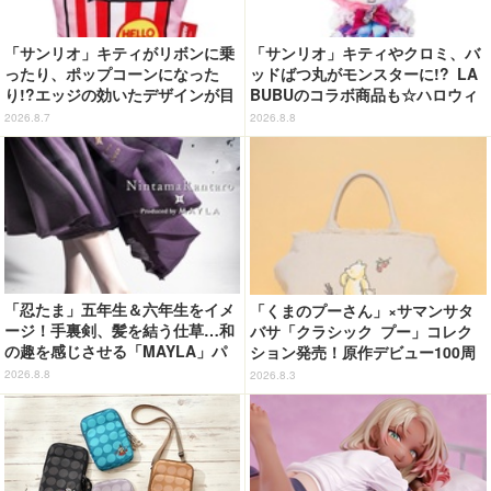
「サンリオ」キティがリボンに乗
「サンリオ」キティやクロミ、バ
ったり、ポップコーンになった
ッドばつ丸がモンスターに!? LA
り!?エッジの効いたデザインが目
BUBUのコラボ商品も☆ハロウィ
を引く♪ トートバッグやポーチが
ーングッズ情報が到着【サンリオ
2026.8.7
2026.8.8
登場
ピューロランド】
「忍たま」五年生＆六年生をイメ
「くまのプーさん」×サマンサタ
ージ！手裏剣、髪を結う仕草…和
バサ「クラシック プー」コレク
の趣を感じさせる「MAYLA」パ
ション発売！原作デビュー100周
ンプス
年記念でハンドバッグや財布など
2026.8.8
2026.8.3
全6種が登場