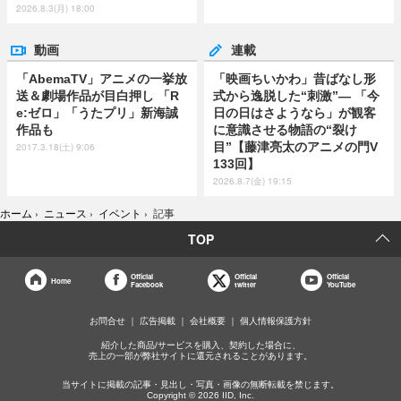
2026.8.3(月) 18:00
動画
連載
「AbemaTV」アニメの一挙放
「映画ちいかわ」昔ばなし形
送＆劇場作品が目白押し 「R
式から逸脱した“刺激”― 「今
e:ゼロ」「うたプリ」新海誠
日の日はさようなら」が観客
作品も
に意識させる物語の“裂け
目”【藤津亮太のアニメの門V
2017.3.18(土) 9:06
133回】
2026.8.7(金) 19:15
ホーム
›
ニュース
›
イベント
›
記事
TOP
Official
Official
Official
Home
Facebook
twitter
YouTube
お問合せ
広告掲載
会社概要
個人情報保護方針
紹介した商品/サービスを購入、契約した場合に、
売上の一部が弊社サイトに還元されることがあります。
当サイトに掲載の記事・見出し・写真・画像の無断転載を禁じます。
Copyright © 2026 IID, Inc.