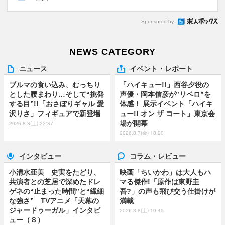
Sponsored by
NEWS CATEGORY
ニュース
イベント・レポート
ブルマの食い込み、むっちり
「ハイキュー!!」西谷夕役の
とした腰まわり…そして“挑発
声優・岡本信彦が”リベロ”を
する目”!!「おさぼりギャル 愛
体感！ 展示イベント「ハイキ
沢りさ」フィギュアで新登場
ュー!! オン ザ コート」東京会
場が開幕
2026.8.8(土) 22:37
2026.8.7(金) 18:20
インタビュー
コラム・レビュー
小清水亜美 史実をたどり、
映画「ちいかわ」は大人もハ
共演者との芝居で深めたドレ
マる傑作!「原作は東野圭
ゲネの“止まった時間”と“繊細
吾?」の声も飛び交う仕掛けが
な強さ” TVアニメ「天幕の
満載
ジャードゥーガル」インタビ
2026.8.8(土) 10:45
ュー（８）