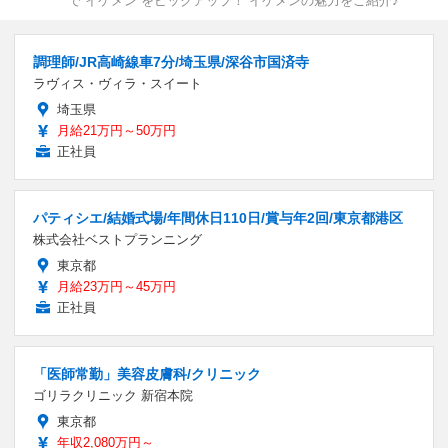
で“イケメン”をピックアップ！ イケメンの魅力をご紹介♪
調理師/JR高崎線車7分/埼玉県/深谷市国済寺
ラヴィス・ヴィラ・スイート
埼玉県
月給21万円～50万円
正社員
パティシエ/結婚式場/年間休日110日/賞与年2回/東京都港区
株式会社ベストプランニング
東京都
月給23万円～45万円
正社員
「医師常勤」美容皮膚科/クリニック
ゴリラクリニック 新宿本院
東京都
年収2,080万円～