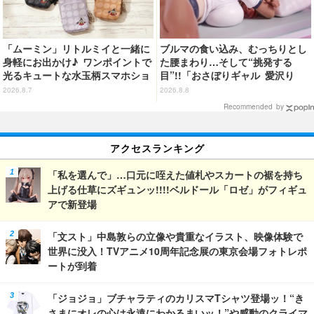
「ムーミン」リトルミイと一緒に
ブルマの食い込み、むっちりとし
身軽にお出かけ♪ ワンポイントで
た腰まわり…そして“挑発する
光るキュートな水玉柄スマホショ
目”!!「おさぼりギャル 愛沢り
ルダーが新登場！
さ」フィギュアで新登場
2026.8.7
2026.8.8
Recommended by
アクセスランキング
「私を選んで」…口元に咥えた値札やスカートの裾を持ち
上げる仕草にズギュンッ!!!!ベルドール「ロゼ」がフィギュ
アで新登場
「文スト」中島敦らの立像や貴重なイラスト、映像体験で
世界に没入！TVアニメ10周年記念展の東京会場フォトレポ
ートが到着
「ジョジョ」ブチャラティのカリスマTシャツ登場ッ！“き
さまにオレの心は永遠にわかるまいッ！”や感動のクライマ