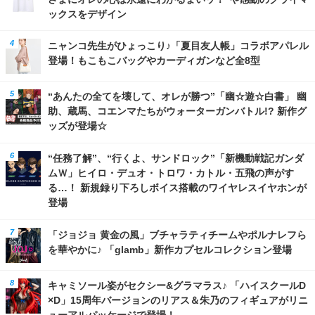
ックスをデザイン
ニャンコ先生がひょっこり♪「夏目友人帳」コラボアパレル
登場！もこもこバッグやカーディガンなど全8型
“あんたの全てを壊して、オレが勝つ”「幽☆遊☆白書」 幽
助、蔵馬、コエンマたちがウォーターガンバトル!? 新作グ
ッズが登場☆
“任務了解”、“行くよ、サンドロック”「新機動戦記ガンダ
ムＷ」ヒイロ・デュオ・トロワ・カトル・五飛の声がす
る…！ 新規録り下ろしボイス搭載のワイヤレスイヤホンが
登場
「ジョジョ 黄金の風」ブチャラティチームやポルナレフら
を華やかに♪ 「glamb」新作カプセルコレクション登場
キャミソール姿がセクシー&グラマラス♪ 「ハイスクールD
×D」15周年バージョンのリアス＆朱乃のフィギュアがリニ