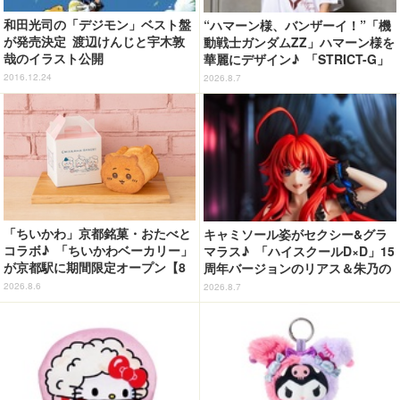
和田光司の「デジモン」ベスト盤
“ハマーン様、バンザーイ！”「機
が発売決定 渡辺けんじと宇木敦
動戦士ガンダムZZ」ハマーン様を
哉のイラスト公開
華麗にデザイン♪ 「STRICT-G」
Tシャツなどミニコレクション登
2016.12.24
2026.8.7
場
「ちいかわ」京都銘菓・おたべと
キャミソール姿がセクシー&グラ
コラボ♪ 「ちいかわベーカリー」
マラス♪ 「ハイスクールD×D」15
が京都駅に期間限定オープン【8
周年バージョンのリアス＆朱乃の
月13日～】
フィギュアがリニューアルパッケ
2026.8.6
2026.8.7
ージで登場！