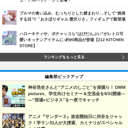
ューアルパッケージで登場！
ブルマの食い込み、むっちりとした腰まわり…そして“挑発
する目”!!「おさぼりギャル 愛沢りさ」フィギュアで新登場
ハローキティや、ポチャッコら“はぴだんぶい”がレトロ可
愛いキッチンアイテムに♪約90商品が登場【212 KITCHEN
STORE】
ランキングをもっと見る
編集部ピックアップ
神谷浩史さんと“アニメのしごと”を深掘り！ DMM
pictures、学生向けセミナー＆交流会を8/31開催―
―“現場×ビジネス”を一夜でキャッチ
アニメ『サンダー３』放送開始日に渋谷をジャッ
ク！学ラン33人が大捜索、カミナリがスペシャル