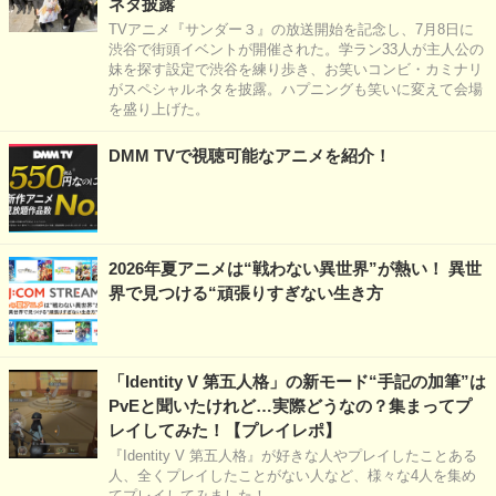
ネタ披露
TVアニメ『サンダー３』の放送開始を記念し、7月8日に
渋谷で街頭イベントが開催された。学ラン33人が主人公の
妹を探す設定で渋谷を練り歩き、お笑いコンビ・カミナリ
がスペシャルネタを披露。ハプニングも笑いに変えて会場
を盛り上げた。
DMM TVで視聴可能なアニメを紹介！
2026年夏アニメは“戦わない異世界”が熱い！ 異世
界で見つける“頑張りすぎない生き方
「Identity V 第五人格」の新モード“手記の加筆”は
PvEと聞いたけれど…実際どうなの？集まってプ
レイしてみた！【プレイレポ】
『Identity V 第五人格』が好きな人やプレイしたことある
人、全くプレイしたことがない人など、様々な4人を集め
てプレイしてみました！