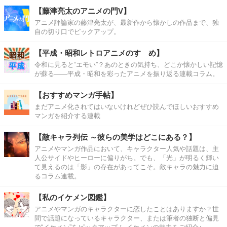
【藤津亮太のアニメの門V】
アニメ評論家の藤津亮太が、最新作から懐かしの作品まで、独
自の切り口でピックアップ。
【平成・昭和レトロアニメのすゝめ】
令和に見ると“エモい”？あのときの気持ち、どこか懐かしい記憶
が蘇る――平成・昭和を彩ったアニメを振り返る連載コラム。
【おすすめマンガ手帖】
まだアニメ化されてはいないけれどぜひ読んでほしいおすすめ
マンガを紹介する連載
【敵キャラ列伝 ～彼らの美学はどこにある？】
アニメやマンガ作品において、キャラクター人気や話題は、主
人公サイドやヒーローに偏りがち。でも、「光」が明るく輝い
て見えるのは「影」の存在があってこそ。敵キャラの魅力に迫
るコラム連載。
【私のイケメン図鑑】
アニメやマンガのキャラクターに恋したことはありますか？世
間で話題になっているキャラクター、または筆者の独断と偏見