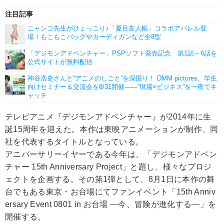
注目記事
ニャンコ先生がひょっこり♪「夏目友人帳」コラボアパレル登
場！もこもこバッグやカーディガンなど全8型
「デジモンアドベンチャー」PSPソフト発売記念 第1話～6話を
公式サイトが無料配信
神谷浩史さんと“アニメのしごと”を深掘り！ DMM pictures、学生
向けセミナー＆交流会を8/31開催――“現場×ビジネス”を一夜でキ
ャッチ
テレビアニメ『デジモンアドベンチャー』が2014年に生
誕15周年を迎えた。本作は東映アニメーションが制作、同
社を代表するタイトルとなっている。
アニバーサリーイヤーである今年は、「デジモンアドベン
チャー 15th Anniversary Project」と題し、様々なプロジ
ェクトを企画する。その第1弾として、8月1日に本作の舞
台でもある東京・お台場にてファンイベント「15th Anniv
ersary Event 0801 in お台場 ―今、冒険が進化する―」を
開催する。