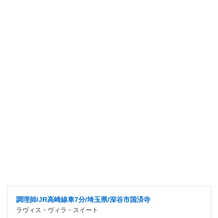
調理師/JR高崎線車7分/埼玉県/深谷市国済寺
ラヴィス・ヴィラ・スイート